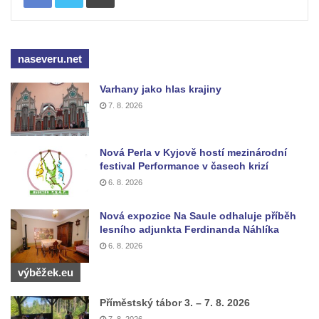
Hrob Aloise Ptáčka na hřbitově v Lužci nad
Vltavou
Hrob Antonína Kostky na hřbitově v Lužci
naseveru.net
nad Vltavou
Hrob Josefa Mikyny na hřbitově v Lužci nad
Varhany jako hlas krajiny
Vltavou
7. 8. 2026
Hrob rodiny Zilcher na hřbitově v Hrobčicích
Hrob Josefa Sýkory na hřbitově v Dobříni
Nová Perla v Kyjově hostí mezinárodní
festival Performance v časech krizí
Hrob Antonína Svobody na hřbitově v
6. 8. 2026
Dobříni
Hrob Václava Fujery na hřbitově v Dobříni
Nová expozice Na Saule odhaluje příběh
lesního adjunkta Ferdinanda Náhlíka
Hrob Josefa Zemana na hřbitově v Dobříni
6. 8. 2026
Hrob Jana Panského a Františka Friče na
výběžek.eu
hřbitově v Dobříni
Hrob rodiny Prosche na hřbitově v Lužici
Příměstský tábor 3. – 7. 8. 2026
Hrob rodiny Žemličkovy na hřbitově v Lužici
7. 8. 2026