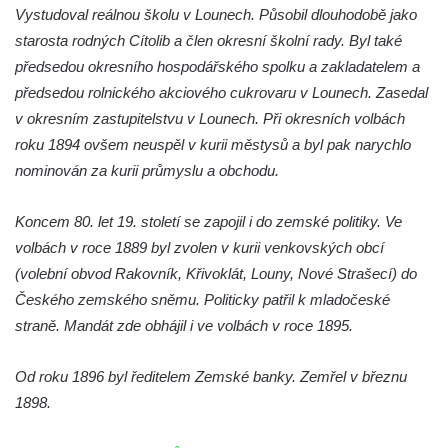
Vystudoval reálnou školu v Lounech. Působil dlouhodobě jako
Hrob rodiny Hamerníkovy na hřbitově ve
starosta rodných Cítolib a člen okresní školní rady. Byl také
Velešíně
předsedou okresního hospodářského spolku a zakladatelem a
Hrob rodiny Kohoutovy na hřbitově ve
předsedou rolnického akciového cukrovaru v Lounech. Zasedal
Velešíně
v okresním zastupitelstvu v Lounech. Při okresních volbách
roku 1894 ovšem neuspěl v kurii městysů a byl pak narychlo
Hrob Šimona Haláčka na hřbitově v Římově
nominován za kurii průmyslu a obchodu.
Hrob Jana a Marie Tybytanclových na
hřbitově v Římově
Koncem 80. let 19. století se zapojil i do zemské politiky. Ve
Hrob rodiny Lorenz na hřbitově v Římově
volbách v roce 1889 byl zvolen v kurii venkovských obcí
Hrob rodiny Wähner na hřbitově v Dolním
(volební obvod Rakovník, Křivoklát, Louny, Nové Strašecí) do
Podluží
Českého zemského sněmu. Politicky patřil k mladočeské
Hrob rodiny Stolle na hřbitově v Dolním
straně. Mandát zde obhájil i ve volbách v roce 1895.
Podluží
Od roku 1896 byl ředitelem Zemské banky. Zemřel v březnu
Hrob Josefa Adlera na hřbitově v Dolním
1898.
Podluží
Hrob Eduarda Tietzeho na hřbitově v