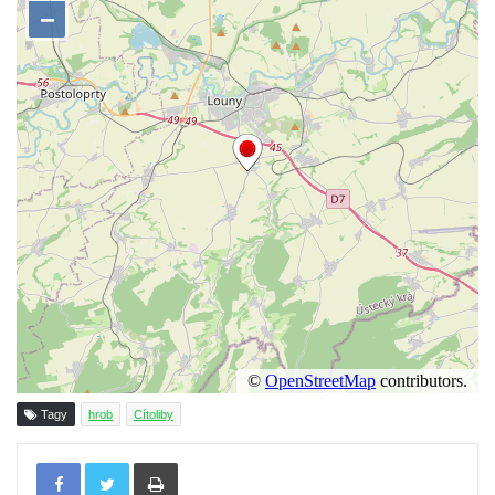
Vojkovic
Hrob rodiny Kratochvílovy na hřbitově v
Hostíně u Vojkovic
Hrob rodiny Schusterovy na hřbitově v
Hostíně u Vojkovic
Hrob rodiny Seidlových z Vraňan na
hřbitově v Lužci nad Vltavou
Hrob rodiny Tichých a Dvořákových na
hřbitově v Lužci nad Vltavou
Hrob rodiny Grosmanovy na hřbitově v
Lužci nad Vltavou
Hrob rodiny Pokorných z Vraňan na
hřbitově v Lužci nad Vltavou
Tagy
hrob
Cítoliby
Hrob Karla Krále a Františka Kramaty na
Tisknout
hřbitově v Lužci nad Vltavou