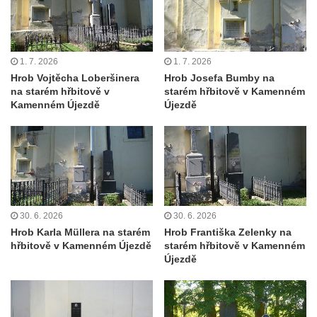
Cítolibech
Hrob rodiny Mildorfových na hřbitově v
Cítolibech
1. 7. 2026
1. 7. 2026
Hrob Marie Vostré na hřbitově v Cítolibech
Hrob Vojtěcha Loberšinera
Hrob Josefa Bumby na
na starém hřbitově v
starém hřbitově v Kamenném
Hrob Josefa Friče na hřbitově v Cítolibech
Kamenném Újezdě
Újezdě
Hrob Václava Jindřicha na hřbitově v
Cítolibech
Hrob Marie Hartmanové na hřbitově v
Cítolibech
Hrob Josefa Fořta na hřbitově v Cítolibech
30. 6. 2026
30. 6. 2026
Hrob Jana Čurdy na hřbitově v
Hrob Karla Müllera na starém
Hrob Františka Zelenky na
Chlumčanech
hřbitově v Kamenném Újezdě
starém hřbitově v Kamenném
Hrob Václava Brauna na hřbitově v
Újezdě
Chlumčanech
Hrob Karla Schneidra na hřbitově ve
Hřivicích