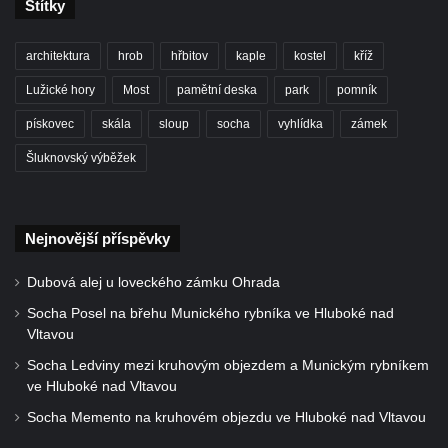
Štítky
Hrob Theodora Paděry na hřbitově ve
Velkých Žernosekách
architektura
hrob
hřbitov
kaple
kostel
kříž
Hrob rodiny Victorinovy na hřbitově v
Lužické hory
Most
pamětní deska
park
pomník
Chloumku v Mělníku
pískovec
skála
sloup
socha
vyhlídka
zámek
Hrob rodiny z Wartburgu a Pöschlovy na
hřbitově v Chloumku v Mělníku
Šluknovský výběžek
Hrob rodiny Neumannových na hřbitově v
Chloumku v Mělníku
Nejnovější příspěvky
Hrob rodiny Vávrových na hřbitově v
Chloumku v Mělníku
Dubová alej u loveckého zámku Ohrada
Hrob rodiny Schmidlových na hřbitově v
Socha Posel na břehu Munického rybníka ve Hluboké nad
Chloumku v Mělníku
Vltavou
Hrob rodiny Sixtových na hřbitově v
Socha Ledviny mezi kruhovým objezdem a Munickým rybníkem
Chloumku v Mělníku
ve Hluboké nad Vltavou
Hrob rodiny Goldschmidových a
Socha Memento na kruhovém objezdu ve Hluboké nad Vltavou
Sedláčkových na hřbitově v Chloumku v