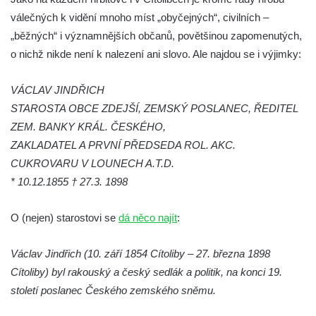
Hrob Josefa Valeše na hřbitově ve Velešíně
válečných k vidění mnoho míst „obyčejných“, civilních –
Hrob Ladislava Vichra na hřbitově ve
„běžných“ i významnějších občanů, povětšinou zapomenutých,
Velešíně
o nichž nikde není k nalezení ani slovo. Ale najdou se i výjimky:
Hrob Františka Bürgera na hřbitově ve
VÁCLAV JINDŘICH
Velešíně
STAROSTA OBCE ZDEJŠÍ, ZEMSKÝ POSLANEC, ŘEDITEL
Hrob Jana Františka Zítka na hřbitově ve
ZEM. BANKY KRÁL. ČESKÉHO,
Velešíně
ZAKLADATEL A PRVNÍ PŘEDSEDA ROL. AKC.
Hrob Jana Kleina na hřbitově ve Velešíně
CUKROVARU V LOUNECH A.T.D.
Hrob Bartoloměje Vavreyna na hřbitově ve
* 10.12.1855 † 27.3. 1898
Velešíně
O (nejen) starostovi se
Hrob Josefa Novotného na hřbitově ve
dá něco najít
:
Velešíně
Václav Jindřich (10. září 1854 Cítoliby – 27. března 1898
Hrob Jana Křtitele Mikyšky na hřbitově ve
Cítoliby) byl rakouský a český sedlák a politik, na konci 19.
Velešíně
století poslanec Českého zemského sněmu.
Hrob rodiny Bürgerovy na hřbitově ve
Velešíně