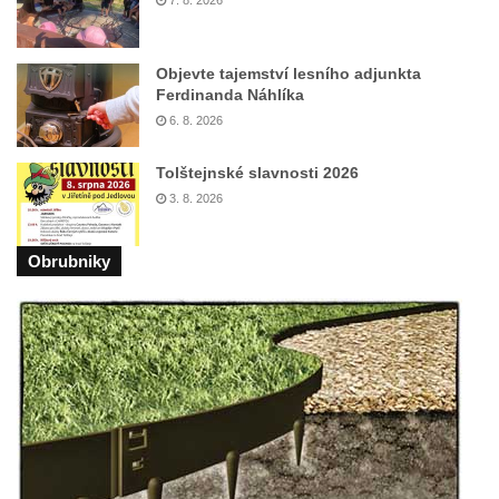
Hrob Emmy Veidl na hřbitově v Lužici
Hrob rodiny Tropschuh na hřbitově v Lužici
Objevte tajemství lesního adjunkta
Ferdinanda Náhlíka
Hrob faráře Josef Ottla na hřbitově v
6. 8. 2026
Kozlech
Hrob rodiny Cífkovy na hřbitově v Kozlech
Tolštejnské slavnosti 2026
3. 8. 2026
Hrobka rodiny Fuchs u papírny v České
Kamenici
Obrubniky
Hrob Zdeňka Nedvěda na hřbitově ve
Sloupu v Čechách
Hrob Ferdinanda Břetislava Mikovce na
hřbitově ve Sloupu v Čechách
Hrob rodiny Haina na hřbitově v Krásné u
Pěnčína
Hrob rodiny Hübner na hřbitově v Krásné u
Pěnčína