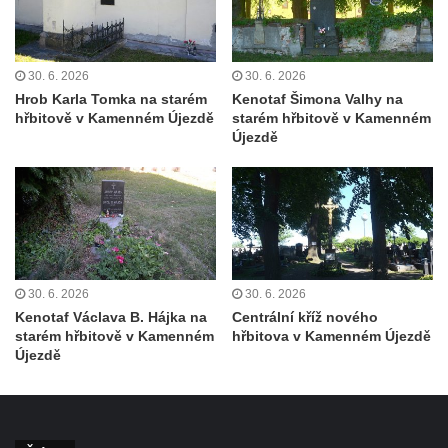
Hrob Františka Pence a Václava Hůlky na
hřbitově ve Hřivicích
30. 6. 2026
30. 6. 2026
Hrob Marie a Josefa Klainových na hřbitově
Hrob Karla Tomka na starém
Kenotaf Šimona Valhy na
ve Hřivicích
hřbitově v Kamenném Újezdě
starém hřbitově v Kamenném
Újezdě
Hrob Vincence Brzobohatého a Františka
Polívky na hřbitově ve Hřivicích
Hrob Karla Průchy na hřbitově v Jimlíně
Hrob Janů na hřbitově v Opočně u Loun
Hrob Marie Wagner na hřbitově v Otvicích
30. 6. 2026
30. 6. 2026
Hrob Leonarda Ulricha na hřbitově ve
Kenotaf Václava B. Hájka na
Centrální kříž nového
Všestudech
starém hřbitově v Kamenném
hřbitova v Kamenném Újezdě
Hrob Karla Berouska na hřbitově ve
Újezdě
Strupčicích
Hrob Františka Stanislava na hřbitově ve
Strupčicích