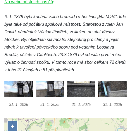
Na webu místních hasičů
:
Dolním Podluží
Hrob rodiny Meisel na hřbitově v Dolním
6. 1. 1879 byla konána valná hromada v hostinci „Na Mýtě“, kde
Podluží
byla také od počátku spolková místnost. Starostou zvolen Jan
Hrob rodiny Kunze na hřbitově v Dolním
David, náměstek Václav Jindřich, velitelem se stal Václav
Podluží
Mocker. Byl objednán slavnostní stejnokroj pro členy a přijat
Hrob rodiny Stolle na hřbitově v Horním
návrh k utvoření pěveckého sboru pod vedením Leoslava
Podluží
Brodila, učitele v Cítolibech. 23.3.1879 byl odeslán první roční
výkaz o činnosti spolku. V tomto roce má sbor celkem 72 členů,
Hrob rodiny Pergeltových na hřbitově v
z toho 21 činných a 51 přispívajících.
Horním Podluží
Hrob Václava Valouška na hřbitově v
Račicích
Hrob rodiny Hankovy na hřbitově v Račicích
31. 1. 2025
31. 1. 2025
31. 1. 2025
31. 1. 2025
Hrob Josefa Kolínského na hřbitově v
Račicích
Hrob Josefa Marka na hřbitově v Račicích
Hrob rodiny Fuxovy na hřbitově v Hostíně u