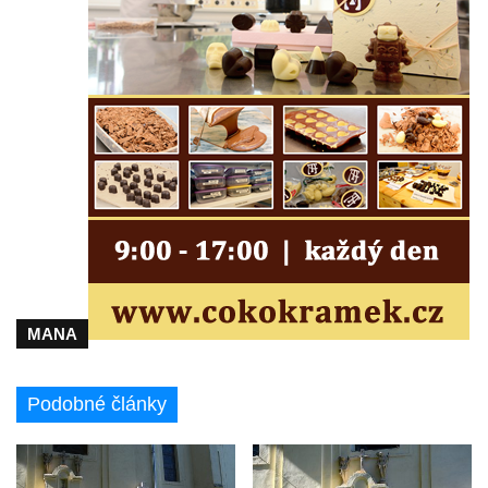
Hrob Františka Hroudy na hřbitově v Dubé
Hrob Aloise Mohla na hřbitově v Dubé
Hrob Erharda Dittricha na hřbitově ve
Velkém Šenově
Hrob Roberta Hitmana na hřbitově ve
Velkém Šenově
Hrob rodiny Sochorových na hřbitově v
Cítolibech
Hrob Adolfa Suchého na hřbitově v
Cítolibech
MANA
Hrob Václava Brandejského na hřbitově v
Cítolibech
Podobné články
Hrob Josefa Sladkovského a Marie Liškové
na hřbitově v Cítolibech
Hrob Františka Petra na hřbitově v