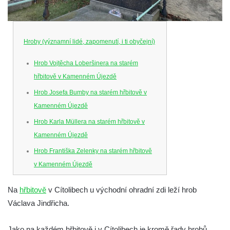
Hroby (významní lidé, zapomenutí, i ti obyčejní)
Hrob Vojtěcha Loberšinera na starém
hřbitově v Kamenném Újezdě
Hrob Josefa Bumby na starém hřbitově v
Kamenném Újezdě
Hrob Karla Müllera na starém hřbitově v
Kamenném Újezdě
Hrob Františka Zelenky na starém hřbitově
v Kamenném Újezdě
Hrob Karla Tomka na starém hřbitově v
Na
hřbitově
v Cítolibech u východní ohradní zdi leží hrob
Kamenném Újezdě
Václava Jindřicha.
Hrob Františka Šillera na hřbitově ve
Velešíně
Jako na každém hřbitově i v Cítolibech je kromě řady hrobů