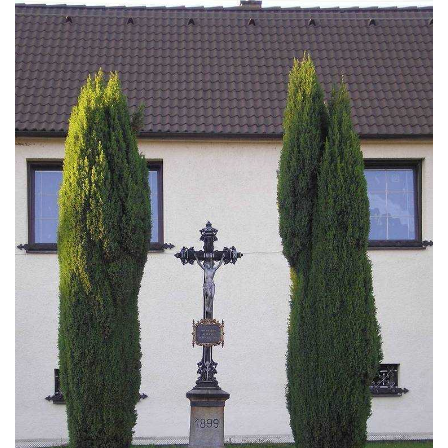
Boží muka na křižovatce ulic Latrán a K
Malší ve Velešíně
Centrální kříž hřbitova ve Velešíně
Kříž u kostela svatého Václava ve Velešíně
Kříž u brány na hřbitov ve Velešíně
Kříž na zahradě domu čp. 127 v Římově
Kříž u fary v Římově
Kříž u lípy Jana Gurreho v Římově
Boží muka u hřbitova v Římově
Centrální kříž hřbitova v Římově
Kříž na návsi v Dolním Třeboníně
Kříž poblíž domu čp. 169 v Plavu
Kříž na návsi v Plavu
Boží muka v Plavu
Kříž u Obrázku severovýchodně od