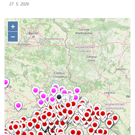
27. 5. 2026
Chlumu
Kříž jižně od Prysku
Boží muka svatého Floriána v Mezné
Neugebauerův kříž východně od Sloupu v
Čechách
Kříž u kostela Zvěstování Panny Marie v
Duchcově
Údajný kříž před kostelem svatých Petra a
Pavla v Jeníkově
Kříž na návsi v Jeníkově
Kříž na křižovatce v Teplické ulici v Lahošti
Kříž U Pěti lip na pastvině severovýchodně
od Mikulášovic
Kříž na rozcestí u domu čp. 123 v
Mikulášovicích