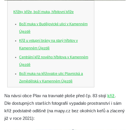
Křížky, kříže, boží muka, hřbitovní kříže
Boží muka v Budějovické ulici v Kamenném
Újezdě
Kříž u vstupní brány na starý hřbitov v
Kamenném Újezdě
Centrální kříž nového hřbitova v Kamenném
Újezdě
Boží muka na křižovatce ulic Plavnická a
Zemědělská v Kamenném Újezdě
Kříž na křižovatce ulic 5. května a Nádražní
Na návsi obce Plav na travnaté ploše před čp. 83 stojí
kříž
.
v Kamenném Újezdě
Dle dostupných starších fotografií vypadalo prostranství i sám
Kříž na křižovatce ulic 5. května a Dělnická
kříž podstatně odlišně (na mapy.cz bez okolních keřů a zlacený
v Kamenném Újezdě
již v roce 2021):
Kříž v Dělnické ulici v Kamenném Újezdě