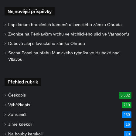
Kříž u silnice č. 15 západně od Želkovic
Nejnovější příspěvky
Kříž u silnice č. 15 jižně od Šepetel
Kříž západně od domu čp. 85 v ulici Na
Lapidárium hraničních kamenů u loveckého zámku Ohrada
Vilouni v Třebívlicích
Zvonice na Pěnkavčím vrchu ve Vrchlického ulici ve Varnsdorfu
Kříž na rozcestí naproti domu čp. 714 v
Dubová alej u loveckého zámku Ohrada
Lučanech nad Nisou
Socha Posel na břehu Munického rybníka ve Hluboké nad
Centrální kříž hřbitova Šumburk nad
Vltavou
Desnou v Tanvaldu
Kříž u kostela svatého Františka z Assisi v
Tanvaldu
Přehled rubrik
Kříž u kostela svatého Jana Nepomuckého
Českopis
5 532
ve Starých Křečanech
Výběžkopis
719
Kříž u domu čp. 39 v Rybništi
Zahraničí
230
Kříž u domu čp. 2 v Rybništi
Jíme kdekoli
16
Kříž u domu čp. 128 v Rybništi
Na houby kamkoli
10
Kříž východně od Dubé nad lesoparkem