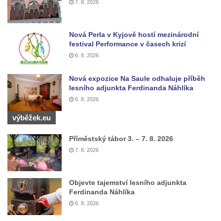
7. 8. 2026
Kříž u Borských u domu čp. 859 v
Mikulášovicích
Kříž Ließnerových naproti Mikovu v
Nová Perla v Kyjově hostí mezinárodní
festival Performance v časech krizí
Mikulášovicích
6. 8. 2026
Kříž u Mikulášovického potoka poblíž
Mikovu v Mikulášovicích
Nová expozice Na Saule odhaluje příběh
lesního adjunkta Ferdinanda Náhlíka
Lissnerův kříž u domu čp. 39 v
6. 8. 2026
Mikulášovicích
Hampelův kříž u bývalých kasáren v
výběžek.eu
Mikulášovicích
Příměstský tábor 3. – 7. 8. 2026
Marchnerův (Zelený) kříž naproti domu čp.
7. 8. 2026
35 v Mikulášovicích
Schneiderův kříž před domem čp. 55 v
Objevte tajemství lesního adjunkta
Mikulášovicích
Ferdinanda Náhlíka
Kříž na Kostelní stezce v Mikulášovicích
6. 8. 2026
Maazův kříž na Kostelní stezce v