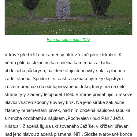
Práchně
Kříž na rozcestí u domu čp. 283 v Dolním
Podluží
Görnerův kříž u silnice č. 264 v Dolním
Podluží
Foto na wiki z roku 2012
Kříž u domu čp. 155 v Chřibské
V trávě před křížem kamenný blok zřejmě jako klekátko. K
Údajný kříž u domu čp. 283 ve Chřibské
němu přiléhá stejně nízká obdélná kamenná základna
Kříž jižně od Bukolu
obdélného půdorysu, na které stojí stupňovitý sokl s plochou
Kříž na návsi v Bukolu
zadní stanou. Spodní širší část s naznačeným kyklopským
zdivem přechází do odstupňovaného dříku, který má na čelní
Centrální kříž hřbitova v Hrobčicích
straně rytý zlacený letopočet 1899. V mírně přesahující římsové
Kříž u silnice z Chouče do Mirošovic
hlavici vsazen zdobný kovový kříž. Na jeho široké základně
Centrální kříž hřbitova v Chouči
zlacený ornamentální prvek, nad ním obdélná nápisová tabulka
Kříž na rozcestí v Záluží
s mnoha ozdobami a nápisem „Pochválen / buď Pán / Ježíš
Kříž v ulici V Zátiší v Dobříni
Kristus“. Zlacená figura ukřižovaného Ježíše, v křížení břeven
nad jeho hlavou zlacená písmena INRI. Složitě tvarované konce
Boží muka u domu čp. 392 na rohu ulic Na