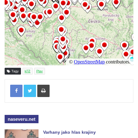
Wäberův kříž v zahradě domu čp. 184 v
Mikulášovicích
Kříž na louce v horních Mikulášovicích
Posteltův kříž naproti domu ev.č. 29 v
Mikulášovicích
Kříž Neubaukreuz u domu čp. 698 v
Mikulášovicích
Kříž manželů Endlerových u továrního
Tagy
kříž
Plav
objektu v Mikulášovicích
Tisknout
Kříž u silnice východně od Mikulášovic
Meyerův kříž východně od Mikulášovic
Kříž u rozcestí k větrnému mlýnu Světlík v
Horním Podluží
naseveru.net
Kříž u domu čp. 1016 v Mikulášovicích
Herltův kříž u Mikova v Mikulášovicích
Varhany jako hlas krajiny