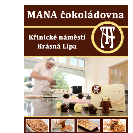
Centrální kříž na starém hřbitově ve
Vilémově
Centrální kříž na novém hřbitově ve
Vilémově
Kříž u kostela Nanebevzetí Panny Marie na
křížové cestě ve Vilémově
Kříž u cesty mezi Růžovou a Kamenickou
Strání
Kříž u severní zdi kostela Nalezení svatého
Kříže ve Frýdlantu
Kříž na Křížové cestě na Křížovém vrchu ve
Frýdlantu
Centrální kříž hřbitova ve Sloupu v Čechách
Kříž u koryta náhonu na Chřibské Kamenici
Kříž na Strážném vrchu v Rumburku