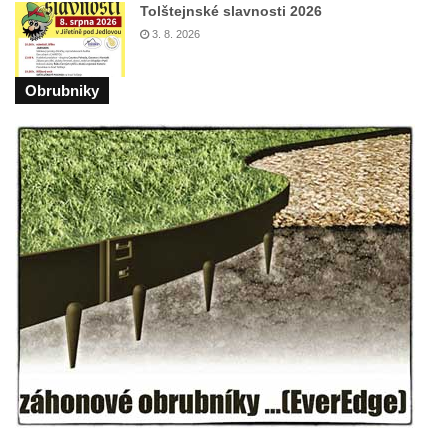
Tolštejnské slavnosti 2026
Mikulášovicích
3. 8. 2026
Boží muka na Kostelní stezce v
Mikulášovicích
Obrubniky
Franzeho kříž u domu čp. 356 v
Mikulášovicích
Hammerberský kříž na křižovatce mezi
domy čp. 739 a 758 v Mikulášovicích
Kříž Johannese Herlta poblíž domu čp. 428
v Mikulášovicích
Drascheho kříž na zahradě domu čp. 915 v
Mikulášovicích
Hillův kříž u domu čp. 436 v Mikulášovicích
Hampelův kříž západně od dolního nádraží
v Mikulášovicích
Kříž před kostelem svatých Petra a Pavla v
Růžové