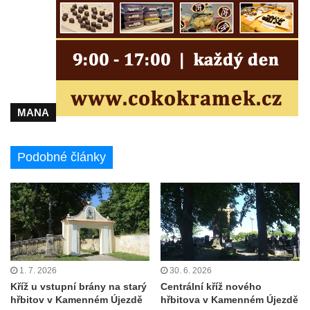
Kříž poblíž Ovčího mostu u Tisové
Kříž u kaple svatých Cyrila a Metoděje v
Kunraticích u Šluknova
Kříž na zahradě u domu ev. č. 11 v
Kunraticích u Šluknova
Kříž naproti domu čp. 34 v Kunraticích u
MANA
Šluknova
Kříž u polní cesty mezi Šluknovem a
Podobné články
Knížecím
Školní kříž u polní cesty nad Lipovou ulicí v
Rychnově u Jablonce nad Nisou
Boží muka Anděl strážce v Kostelní ulici v
Rychnově u Jablonce nad Nisou
Centrální kříž bývalého hřbitova u kostela
1. 7. 2026
30. 6. 2026
Kříž u vstupní brány na starý
Centrální kříž nového
svatého Václava v Rychnově u Jablonce
hřbitov v Kamenném Újezdě
hřbitova v Kamenném Újezdě
nad Nisou