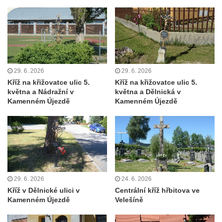
Misijní kříž na kostele svatého Václava v
Rychnově u Jablonce nad Nisou
Kříž u domu čp. 23 v Pulečném
Kříž u rozcestí u domu čp. 53 v Maršovicích
Centrální kříž hřbitova v Krásné u Pěnčína
29. 6. 2026
29. 6. 2026
Kříž na křižovatce ulic 5.
Kříž na křižovatce ulic 5.
Boží muka v zámeckém parku Dolního
května a Nádražní v
května a Dělnická v
zámku v Teplicích nad Metují
Kamenném Újezdě
Kamenném Újezdě
Kříž na náměstí Aloise Jiráska v Teplicích
nad Metují
Kříž před kostelem Panny Marie Pomocné v
Teplicích nad Metují
Kříž na hřbitově v Teplicích nad Metují
29. 6. 2026
24. 6. 2026
Boží muka nad pramenem U svatého
Kříž v Dělnické ulici v
Centrální kříž hřbitova ve
Antoníčka v Teplicích nad Metují
Kamenném Újezdě
Velešíně
Kříž u kostela Nanebevzetí Panny Marie v