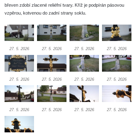
břeven zdobí zlacené reliéfní tvary. Kříž je podpírán pásovou
Hradčanech a Palackého v Roudnici nad
vzpěrou, kotvenou do zadní strany soklu.
Labem
Kříž v centru Liběšic
Kříž na návsi v Chouči
Boží muka na rozcestí východně od Chouče
27. 5. 2026
27. 5. 2026
27. 5. 2026
27. 5. 2026
Kříž na návsi v Lužici
Kříž na návsi v Dobrčicích
Kříž u domu čp. 3 v Chrámcích
Kříž u polní cesty severozápadně od Kozel
27. 5. 2026
27. 5. 2026
27. 5. 2026
27. 5. 2026
Údajný kříž na návsi v Kozlech
Centrální kříž hřbitova v Kozlech
Kříž východně od Oparna u cesty na Lovoš
27. 5. 2026
27. 5. 2026
27. 5. 2026
27. 5. 2026
Pamětní kříž na Lovoši
Kříž na rozcestí u domu čp. 49 ve Svojkově
Centrální kříž bývalého hřbitova v Horním