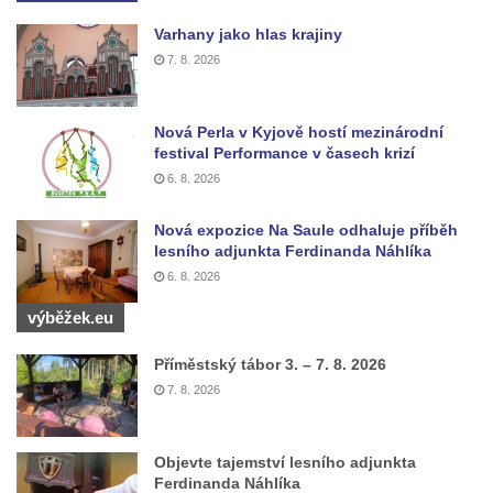
Herltův kříž u Mikova v Mikulášovicích
Varhany jako hlas krajiny
Kříž u Borských u domu čp. 859 v
7. 8. 2026
Mikulášovicích
Kříž Ließnerových naproti Mikovu v
Nová Perla v Kyjově hostí mezinárodní
Mikulášovicích
festival Performance v časech krizí
Kříž u Mikulášovického potoka poblíž
6. 8. 2026
Mikovu v Mikulášovicích
Nová expozice Na Saule odhaluje příběh
Lissnerův kříž u domu čp. 39 v
lesního adjunkta Ferdinanda Náhlíka
Mikulášovicích
6. 8. 2026
Hampelův kříž u bývalých kasáren v
výběžek.eu
Mikulášovicích
Marchnerův (Zelený) kříž naproti domu čp.
Příměstský tábor 3. – 7. 8. 2026
35 v Mikulášovicích
7. 8. 2026
Schneiderův kříž před domem čp. 55 v
Mikulášovicích
Objevte tajemství lesního adjunkta
Ferdinanda Náhlíka
Kříž na Kostelní stezce v Mikulášovicích