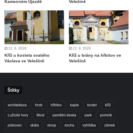
Kamenném Újezdě
Velešíně
Kříž u kostela Nanebevzetí Panny Marie v
Polici nad Metují
Pánův kříž v Broumovských stěnách
Machovský kříž v Broumovských stěnách
Kříž u domu čp. 113 na Vlčí Hoře
22. 6. 2026
22. 6. 2026
Kříž pod domem čp. 177 na Vlčí Hoře
Kříž u kostela svatého
Kříž u brány na hřbitov ve
Centrální kříž hřbitova Vlčí Hora
Václava ve Velešíně
Velešíně
Kříž u domu čp. 128 na Vlčí Hoře
Kříž u domu čp. 79 v ulici Salmovská ve
Velkém Šenově
Štítky
Kříž naproti domu čp. 23 v ulici Salmovská
ve Velkém Šenově
architektura
hrob
hřbitov
kaple
kostel
kříž
Kříž u kostela svatého Jana Křtitele v
Lužické hory
Most
pamětní deska
park
pomník
Teplicích
pískovec
skála
sloup
socha
vyhlídka
zámek
Údajný kříž u silnice č. 15 západně od