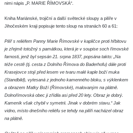
nimi nápis „P. MARIE ŘÍMOVSKÁ“.
Kříž u Obrázku severovýchodně od
Práchně
Kniha Mariánské, trojiční a další světecké sloupy a pilíře v
Kříž na rozcestí u domu čp. 283 v Dolním
Jihočeském kraji popisuje tento sloup na stranách 60 a 61:
Podluží
Pilíř s reliéfem Panny Marie Římovské v kapličce proti hřbitovu
Görnerův kříž u silnice č. 264 v Dolním
je zřejmě totožný s památkou, která je v soupise soch římovské
Podluží
farnosti, jenž byl sepsán 21. srpna 1837, popsána takto: „Na
Kříž u domu čp. 155 v Chřibské
téže cestě (tj. cesta z Dolního Římova do Baderhofu) dále proti
Údajný kříž u domu čp. 283 ve Chřibské
Krasejovce stojí před lesem ve tvaru malé kaple boží muka
Kříž jižně od Bukolu
(Standbild), vytesaná z jednoho kamenného bloku, s výklenkem
Kříž na návsi v Bukolu
a obrazem Matky Boží (Římovské), malovaným na plátně.
Dolnořímovská obec ji zřídila asi před 20 lety. Obraz je dobrý.
Centrální kříž hřbitova v Hrobčicích
Kameník však chybil v symetrii. Jinak v dobrém stavu.“ Jak
Kříž u silnice z Chouče do Mirošovic
vidno, místo dnešního reliéfu se tehdy na pilíři nacházel obraz
Centrální kříž hřbitova v Chouči
na plátně.
Kříž na rozcestí v Záluží
Kříž v ulici V Zátiší v Dobříni