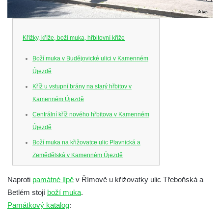
Křížky, kříže, boží muka, hřbitovní kříže
Boží muka v Budějovické ulici v Kamenném
Újezdě
Kříž u vstupní brány na starý hřbitov v
Kamenném Újezdě
Centrální kříž nového hřbitova v Kamenném
Újezdě
Boží muka na křižovatce ulic Plavnická a
Zemědělská v Kamenném Újezdě
Kříž na křižovatce ulic 5. května a Nádražní
Naproti
památné lípě
v Římově u křižovatky ulic Třeboňská a
v Kamenném Újezdě
Betlém stojí
boží muka
.
Kříž na křižovatce ulic 5. května a Dělnická
Památkový katalog
:
v Kamenném Újezdě