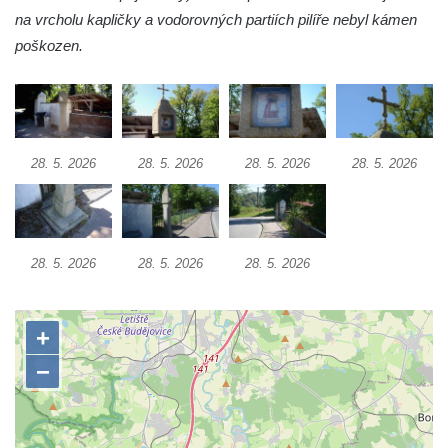
Kříž na rozcestí u domu čp. 49 ve Svojkově
na vrcholu kapličky a vodorovných partiích pilíře nebyl kámen
Centrální kříž bývalého hřbitova v Horním
poškozen.
Chlumu
Kříž jižně od Prysku
Boží muka svatého Floriána v Mezné
Neugebauerův kříž východně od Sloupu v
28. 5. 2026
28. 5. 2026
28. 5. 2026
28. 5. 2026
Čechách
Kříž u kostela Zvěstování Panny Marie v
Duchcově
28. 5. 2026
28. 5. 2026
28. 5. 2026
Údajný kříž před kostelem svatých Petra a
Pavla v Jeníkově
Kříž na návsi v Jeníkově
Kříž na křižovatce v Teplické ulici v Lahošti
Kříž U Pěti lip na pastvině severovýchodně
od Mikulášovic
Kříž na rozcestí u domu čp. 123 v