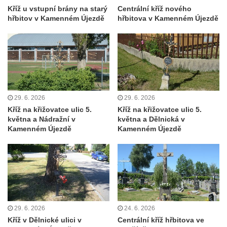
svatého Václava v Rychnově u Jablonce
Kříž u vstupní brány na starý
Centrální kříž nového
nad Nisou
hřbitov v Kamenném Újezdě
hřbitova v Kamenném Újezdě
Misijní kříž na kostele svatého Václava v
Rychnově u Jablonce nad Nisou
Kříž u domu čp. 23 v Pulečném
Kříž u rozcestí u domu čp. 53 v Maršovicích
Centrální kříž hřbitova v Krásné u Pěnčína
29. 6. 2026
29. 6. 2026
Boží muka v zámeckém parku Dolního
Kříž na křižovatce ulic 5.
Kříž na křižovatce ulic 5.
května a Nádražní v
května a Dělnická v
zámku v Teplicích nad Metují
Kamenném Újezdě
Kamenném Újezdě
Kříž na náměstí Aloise Jiráska v Teplicích
nad Metují
Kříž před kostelem Panny Marie Pomocné v
Teplicích nad Metují
Kříž na hřbitově v Teplicích nad Metují
29. 6. 2026
24. 6. 2026
Boží muka nad pramenem U svatého
Kříž v Dělnické ulici v
Centrální kříž hřbitova ve
Antoníčka v Teplicích nad Metují