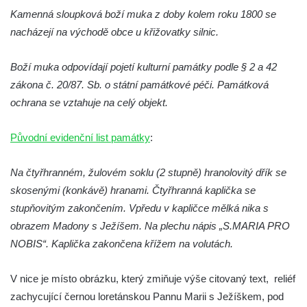
Kříž v Dělnické ulici v Kamenném Újezdě
Kamenná sloupková boží muka z doby kolem roku 1800 se
Boží muka na křižovatce ulic Latrán a K
nacházejí na východě obce u křižovatky silnic.
Malší ve Velešíně
Boží muka odpovídají pojetí kulturní památky podle § 2 a 42
Centrální kříž hřbitova ve Velešíně
zákona č. 20/87. Sb. o státní památkové péči. Památková
Kříž u kostela svatého Václava ve Velešíně
ochrana se vztahuje na celý objekt.
Kříž u brány na hřbitov ve Velešíně
Kříž na zahradě domu čp. 127 v Římově
Původní evidenční list památky
:
Kříž u fary v Římově
Na čtyřhranném, žulovém soklu (2 stupně) hranolovitý dřík se
Kříž u lípy Jana Gurreho v Římově
skosenými (konkávě) hranami. Čtyřhranná kaplička se
Boží muka u hřbitova v Římově
stupňovitým zakončením. Vpředu v kapličce mělká nika s
Centrální kříž hřbitova v Římově
obrazem Madony s Ježíšem. Na plechu nápis „S.MARIA PRO
Kříž na návsi v Dolním Třeboníně
NOBIS“. Kaplička zakončena křížem na volutách.
Kříž poblíž domu čp. 169 v Plavu
V nice je místo obrázku, který zmiňuje výše citovaný text, reliéf
Kříž na návsi v Plavu
zachycující černou loretánskou Pannu Marii s Ježíškem, pod
Boží muka v Plavu