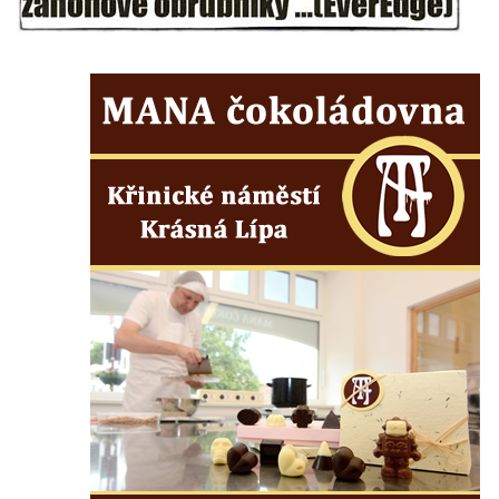
Kříž před kostelem svatých Petra a Pavla v
Růžové
Centrální kříž na starém hřbitově ve
Vilémově
Centrální kříž na novém hřbitově ve
Vilémově
Kříž u kostela Nanebevzetí Panny Marie na
křížové cestě ve Vilémově
Kříž u cesty mezi Růžovou a Kamenickou
Strání
Kříž u severní zdi kostela Nalezení svatého
Kříže ve Frýdlantu
Kříž na Křížové cestě na Křížovém vrchu ve
Frýdlantu
Centrální kříž hřbitova ve Sloupu v Čechách
Kříž u koryta náhonu na Chřibské Kamenici