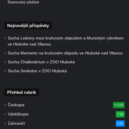
Šluknovský výběžek
Želkovic pod horou Libeš
Kříž u silnice č. 15 západně od Želkovic
Kříž u silnice č. 15 jižně od Šepetel
Nejnovější příspěvky
Kříž západně od domu čp. 85 v ulici Na
Vilouni v Třebívlicích
Socha Ledviny mezi kruhovým objezdem a Munickým rybníkem
ve Hluboké nad Vltavou
Kříž na rozcestí naproti domu čp. 714 v
Socha Memento na kruhovém objezdu ve Hluboké nad Vltavou
Lučanech nad Nisou
Socha Chalikotérium v ZOO Hluboká
Centrální kříž hřbitova Šumburk nad
Desnou v Tanvaldu
Socha Smilodon v ZOO Hluboká
Kříž u kostela svatého Františka z Assisi v
Tanvaldu
Přehled rubrik
Kříž u kostela svatého Jana Nepomuckého
ve Starých Křečanech
Českopis
5 529
Kříž u domu čp. 39 v Rybništi
Výběžkopis
718
Kříž u domu čp. 2 v Rybništi
Zahraničí
230