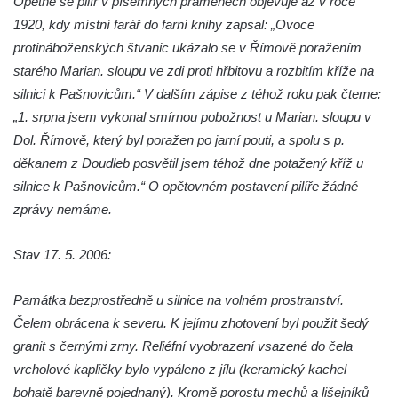
Opětně se pilíř v písemných pramenech objevuje až v roce
1920, kdy místní farář do farní knihy zapsal: „Ovoce
Boží muka u domu čp. 392 na rohu ulic Na
protináboženských štvanic ukázalo se v Římově poražením
Hradčanech a Palackého v Roudnici nad
starého Marian. sloupu ve zdi proti hřbitovu a rozbitím kříže na
Labem
silnici k Pašnovicům.“ V dalším zápise z téhož roku pak čteme:
Kříž v centru Liběšic
„1. srpna jsem vykonal smírnou pobožnost u Marian. sloupu v
Kříž na návsi v Chouči
Dol. Římově, který byl poražen po jarní pouti, a spolu s p.
Boží muka na rozcestí východně od Chouče
děkanem z Doudleb posvětil jsem téhož dne potažený kříž u
Kříž na návsi v Lužici
silnice k Pašnovicům.“ O opětovném postavení pilíře žádné
zprávy nemáme.
Kříž na návsi v Dobrčicích
Kříž u domu čp. 3 v Chrámcích
Stav 17. 5. 2006:
Kříž u polní cesty severozápadně od Kozel
Údajný kříž na návsi v Kozlech
Památka bezprostředně u silnice na volném prostranství.
Centrální kříž hřbitova v Kozlech
Čelem obrácena k severu. K jejímu zhotovení byl použit šedý
granit s černými zrny. Reliéfní vyobrazení vsazené do čela
Kříž východně od Oparna u cesty na Lovoš
vrcholové kapličky bylo vypáleno z jílu (keramický kachel
Pamětní kříž na Lovoši
bohatě barevně pojednaný). Kromě porostu mechů a lišejníků