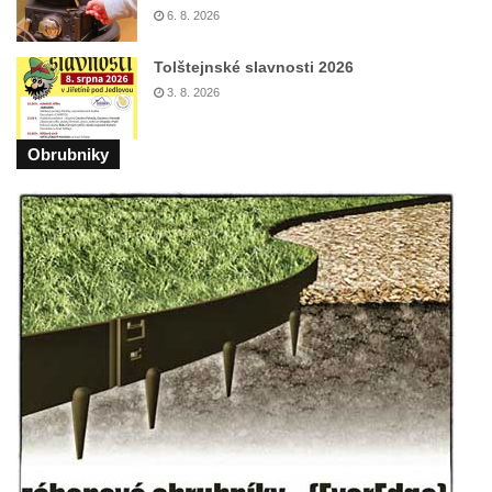
6. 8. 2026
Maazův kříž na Kostelní stezce v
Mikulášovicích
Tolštejnské slavnosti 2026
Boží muka na Kostelní stezce v
3. 8. 2026
Mikulášovicích
Obrubniky
Franzeho kříž u domu čp. 356 v
Mikulášovicích
Hammerberský kříž na křižovatce mezi
domy čp. 739 a 758 v Mikulášovicích
Kříž Johannese Herlta poblíž domu čp. 428
v Mikulášovicích
Drascheho kříž na zahradě domu čp. 915 v
Mikulášovicích
Hillův kříž u domu čp. 436 v Mikulášovicích
Hampelův kříž západně od dolního nádraží
v Mikulášovicích