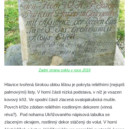
Kříž na rozcestí u domu čp. 49 ve Svojkově
Centrální kříž bývalého hřbitova v Horním
Chlumu
Kříž jižně od Prysku
Boží muka svatého Floriána v Mezné
Neugebauerův kříž východně od Sloupu v
Čechách
Kříž u kostela Zvěstování Panny Marie v
Duchcově
Zadní strana soklu v roce 2019
Údajný kříž před kostelem svatých Petra a
Hlavice tvořená širokou oblou lištou je pokryta reliéfními (nejspíš
Pavla v Jeníkově
palmovými) listy. V horní části nízká podstava, v níž je vsazen
Kříž na návsi v Jeníkově
kovový kříž. Ve spodní částí zlacená svatojakubská mušle.
Kříž na křižovatce v Teplické ulici v Lahošti
Povrch kříže zdoben reliéfním rostlinným dekorem (vinná
Kříž U Pěti lip na pastvině severovýchodně
réva?). Pod nohama Ukřižovaného nápisová tabulka se
od Mikulášovic
zlaceným okrajem, rostlinný dekor stáčený do volut. V horní
Kříž na rozcestí u domu čp. 123 v