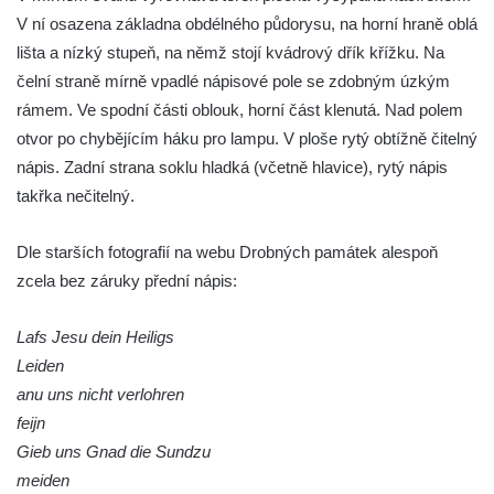
Kříž v Dělnické ulici v Kamenném Újezdě
V ní osazena základna obdélného půdorysu, na horní hraně oblá
Boží muka na křižovatce ulic Latrán a K
lišta a nízký stupeň, na němž stojí kvádrový dřík křížku. Na
Malší ve Velešíně
čelní straně mírně vpadlé nápisové pole se zdobným úzkým
rámem. Ve spodní části oblouk, horní část klenutá. Nad polem
Centrální kříž hřbitova ve Velešíně
otvor po chybějícím háku pro lampu. V ploše rytý obtížně čitelný
Kříž u kostela svatého Václava ve Velešíně
nápis. Zadní strana soklu hladká (včetně hlavice), rytý nápis
Kříž u brány na hřbitov ve Velešíně
takřka nečitelný.
Kříž na zahradě domu čp. 127 v Římově
Kříž u fary v Římově
Dle starších fotografií na webu Drobných památek alespoň
zcela bez záruky přední nápis:
Kříž u lípy Jana Gurreho v Římově
Boží muka u hřbitova v Římově
Lafs Jesu dein Heiligs
Centrální kříž hřbitova v Římově
Leiden
Kříž na návsi v Dolním Třeboníně
anu uns nicht verlohren
Kříž poblíž domu čp. 169 v Plavu
feijn
Gieb uns Gnad die Sundzu
Kříž na návsi v Plavu
meiden
Boží muka v Plavu