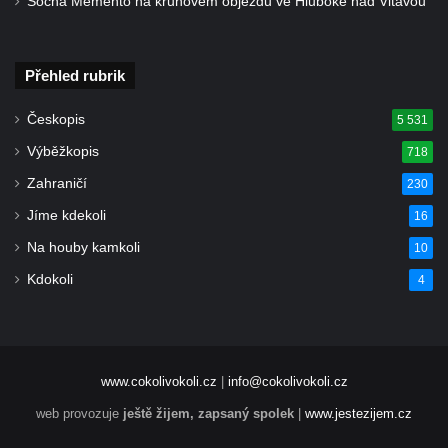
Socha Memento na kruhovém objezdu ve Hluboké nad Vltavou
Künzlův kříž v předhradí hradu Seeberg
Centrální kříž hřbitova v Cítolibech
Rotující kříž před farou v Cítolibech
Přehled rubrik
Boží muka Na Spravedlnosti na jižním
Českopis
5 531
okraji Loun
Výběžkopis
Centrální kříž hřbitova v Chlumčanech
718
Kříž u Kleinova statku v Konětopech
Zahraničí
230
Centrální kříž bývalého hřbitova u kostela
Jíme kdekoli
16
svatého Jakuba ve Hřivicích
Na houby kamkoli
10
Kříž na rozcestí v severní části Touchovic
Kdokoli
4
Kříž u kaple svatého Josefa v Jimlíně
Centrální kříž hřbitova v Opočně u Loun
Kříž na vstupní bráně na hřbitov v Opočně u
www.cokolivokoli.cz
|
info@cokolivokoli.cz
Loun
web provozuje
ještě žijem, zapsaný spolek
|
www.jestezijem.cz
Kříž na ohradní zdi fary čp. 1 v Opočně