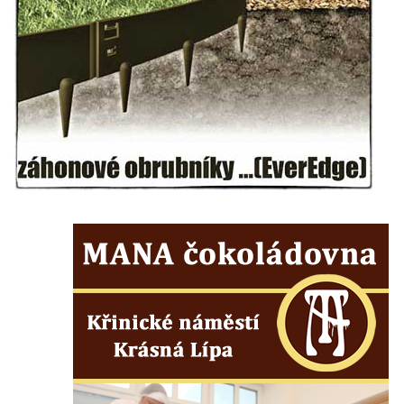
Kříž na Strážném vrchu v Rumburku
Kříž poblíž Ovčího mostu u Tisové
Kříž u kaple svatých Cyrila a Metoděje v
Kunraticích u Šluknova
Kříž na zahradě u domu ev. č. 11 v
Kunraticích u Šluknova
Kříž naproti domu čp. 34 v Kunraticích u
Šluknova
Kříž u polní cesty mezi Šluknovem a
Knížecím
Školní kříž u polní cesty nad Lipovou ulicí v
Rychnově u Jablonce nad Nisou
Boží muka Anděl strážce v Kostelní ulici v
Rychnově u Jablonce nad Nisou
Centrální kříž bývalého hřbitova u kostela