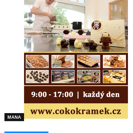
svatého Václava v Rychnově u Jablonce
nad Nisou
Misijní kříž na kostele svatého Václava v
Rychnově u Jablonce nad Nisou
Kříž u domu čp. 23 v Pulečném
Kříž u rozcestí u domu čp. 53 v Maršovicích
Centrální kříž hřbitova v Krásné u Pěnčína
Boží muka v zámeckém parku Dolního
zámku v Teplicích nad Metují
Kříž na náměstí Aloise Jiráska v Teplicích
nad Metují
Kříž před kostelem Panny Marie Pomocné v
Teplicích nad Metují
Kříž na hřbitově v Teplicích nad Metují
MANA
Boží muka nad pramenem U svatého
Antoníčka v Teplicích nad Metují