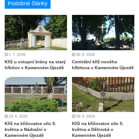
Podobné články
Kříž u kostela Nanebevzetí Panny Marie v
Polici nad Metují
Pánův kříž v Broumovských stěnách
Machovský kříž v Broumovských stěnách
Kříž u domu čp. 113 na Vlčí Hoře
Kříž pod domem čp. 177 na Vlčí Hoře
1. 7. 2026
30. 6. 2026
Kříž u vstupní brány na starý
Centrální kříž nového
Centrální kříž hřbitova Vlčí Hora
hřbitov v Kamenném Újezdě
hřbitova v Kamenném Újezdě
Kříž u domu čp. 128 na Vlčí Hoře
Kříž u domu čp. 79 v ulici Salmovská ve
Velkém Šenově
Kříž naproti domu čp. 23 v ulici Salmovská
ve Velkém Šenově
29. 6. 2026
29. 6. 2026
Kříž u kostela svatého Jana Křtitele v
Kříž na křižovatce ulic 5.
Kříž na křižovatce ulic 5.
Teplicích
května a Nádražní v
května a Dělnická v
Údajný kříž u silnice č. 15 západně od
Kamenném Újezdě
Kamenném Újezdě