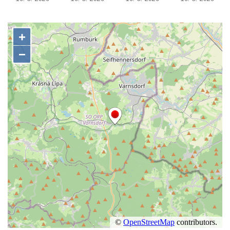
Herltův kříž u Mikova v Mikulášovicích
Kříž u Borských u domu čp. 859 v
Mikulášovicích
Kříž Ließnerových naproti Mikovu v
Mikulášovicích
Kříž u Mikulášovického potoka poblíž
Mikovu v Mikulášovicích
Lissnerův kříž u domu čp. 39 v
Mikulášovicích
Hampelův kříž u bývalých kasáren v
Mikulášovicích
Marchnerův (Zelený) kříž naproti domu čp.
35 v Mikulášovicích
Schneiderův kříž před domem čp. 55 v
Mikulášovicích
Kříž na Kostelní stezce v Mikulášovicích