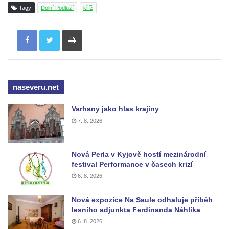
Tagy
Dolní Podluží
kříž
Maazův kříž na Kostelní stezce v
Mikulášovicích
Tisknout
Boží muka na Kostelní stezce v
Mikulášovicích
Franzeho kříž u domu čp. 356 v
Mikulášovicích
naseveru.net
Hammerberský kříž na křižovatce mezi
Varhany jako hlas krajiny
domy čp. 739 a 758 v Mikulášovicích
7. 8. 2026
Kříž Johannese Herlta poblíž domu čp. 428
v Mikulášovicích
Nová Perla v Kyjově hostí mezinárodní
Drascheho kříž na zahradě domu čp. 915 v
festival Performance v časech krizí
Mikulášovicích
6. 8. 2026
Hillův kříž u domu čp. 436 v Mikulášovicích
Nová expozice Na Saule odhaluje příběh
Hampelův kříž západně od dolního nádraží
lesního adjunkta Ferdinanda Náhlíka
v Mikulášovicích
6. 8. 2026