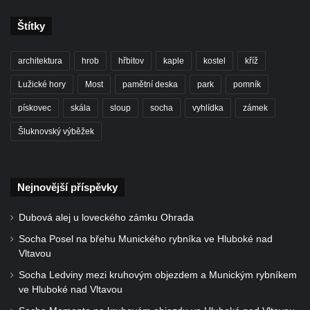
Kříž u domu čp. 128 v Rybništi
Kříž východně od Dubé nad lesoparkem
Štítky
Kříž před hřbitovem v Českolipské ulice v
architektura
hrob
hřbitov
kaple
kostel
kříž
Dubé
Lužické hory
Most
pamětní deska
park
pomník
Centrální kříž hřbitova v Dubé
Kříž v Zahradní ulici v Dubé
pískovec
skála
sloup
socha
vyhlídka
zámek
Kříž v Dlouhé ulici v Dubé
Šluknovský výběžek
Kříž u kostela Nalezení svatého kříže v
Dubé
Nejnovější příspěvky
Kříž na hřbitově ve Velkém Šenově
Steinův kříž u hřbitova ve Velkém Šenově
Dubová alej u loveckého zámku Ohrada
Menzelův kříž u schodiště do kostele
Socha Posel na břehu Munického rybníka ve Hluboké nad
svatého Bartoloměje ve Velkém Šenově
Vltavou
Kříž na kostele svatého Bartoloměje ve
Socha Ledviny mezi kruhovým objezdem a Munickým rybníkem
ve Hluboké nad Vltavou
Velkém Šenově