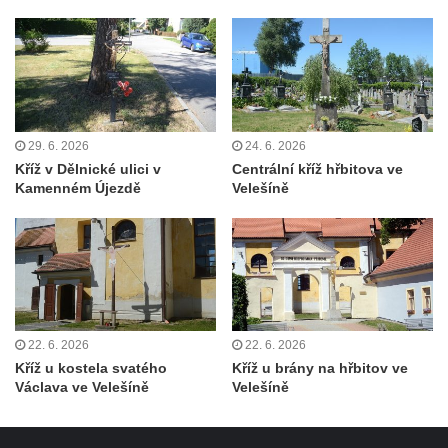
Želkovic pod horou Libeš
Kříž u silnice č. 15 západně od Želkovic
Kříž u silnice č. 15 jižně od Šepetel
Kříž západně od domu čp. 85 v ulici Na
Vilouni v Třebívlicích
29. 6. 2026
24. 6. 2026
Kříž na rozcestí naproti domu čp. 714 v
Kříž v Dělnické ulici v
Centrální kříž hřbitova ve
Kamenném Újezdě
Velešíně
Lučanech nad Nisou
Centrální kříž hřbitova Šumburk nad
Desnou v Tanvaldu
Kříž u kostela svatého Františka z Assisi v
Tanvaldu
Kříž u kostela svatého Jana Nepomuckého
22. 6. 2026
22. 6. 2026
ve Starých Křečanech
Kříž u kostela svatého
Kříž u brány na hřbitov ve
Václava ve Velešíně
Velešíně
Kříž u domu čp. 39 v Rybništi
Kříž u domu čp. 2 v Rybništi