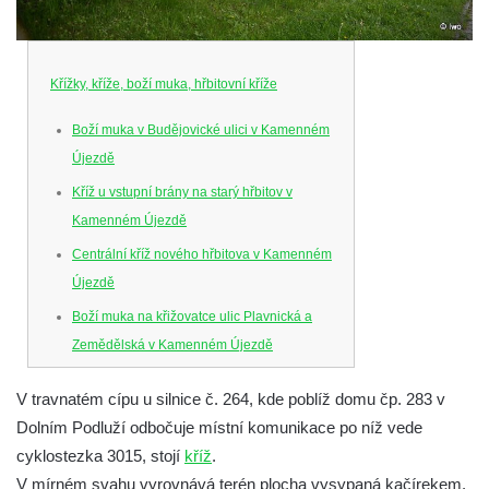
Křížky, kříže, boží muka, hřbitovní kříže
Boží muka v Budějovické ulici v Kamenném
Újezdě
Kříž u vstupní brány na starý hřbitov v
Kamenném Újezdě
Centrální kříž nového hřbitova v Kamenném
Újezdě
Boží muka na křižovatce ulic Plavnická a
Zemědělská v Kamenném Újezdě
Kříž na křižovatce ulic 5. května a Nádražní
V travnatém cípu u silnice č. 264, kde poblíž domu čp. 283 v
v Kamenném Újezdě
Dolním Podluží odbočuje místní komunikace po níž vede
Kříž na křižovatce ulic 5. května a Dělnická
cyklostezka 3015, stojí
kříž
.
v Kamenném Újezdě
V mírném svahu vyrovnává terén plocha vysypaná kačírekem.