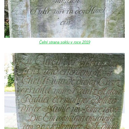
Boží muka u domu čp. 392 na rohu ulic Na
Hradčanech a Palackého v Roudnici nad
Labem
Kříž v centru Liběšic
Kříž na návsi v Chouči
Čelní strana soklu v roce 2019
Boží muka na rozcestí východně od Chouče
Kříž na návsi v Lužici
Kříž na návsi v Dobrčicích
Kříž u domu čp. 3 v Chrámcích
Kříž u polní cesty severozápadně od Kozel
Údajný kříž na návsi v Kozlech
Centrální kříž hřbitova v Kozlech
Kříž východně od Oparna u cesty na Lovoš
Pamětní kříž na Lovoši