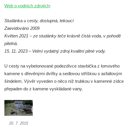
Web o vodních zdrojích
:
Studánka Pod Velkým Vápenným
Studánka Pod obrázkem na Kamenné
Studánka u cesty, dostupná, tekoucí
cestě pod Plešným
Zaevidováno 2009
Pramen Knížecí v ulici Dr. Edvarda Beneše
Květen 2021 – ze studánky teče krásně čistá voda, v pohodě
ve Šluknově
pitelná.
Studánka v obci Skály u Teplic nad Metují
15. 11. 2023 – Velmi vydatný zdroj kvalitní pitné vody.
Studánka svatého Josefa u kostela svatého
U cesty na vybetonované podezdívce stavbička z lomového
Josefa v Krásné u Pěnčína
kamene s dřevěnými dvířky a sedlovou stříškou s asfaltovým
Pramen U svatého Antoníčka u koupaliště v
šindelem. Vývěr vyveden o něco níž trubkou v kamenné zídce
Teplicích nad Metují
přepaden do z kamene vyskládané vany.
Pramen Julinka na Masarykově náměstí v
Polici nad Metují
Pramen Pod Velkou Kupou v
Broumovských stěnách
20. 7. 2015
Mariánský pramen II v Dubé