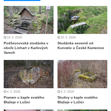
Pramen Tří Svatých u Zákup
Pramen Svatého Kříže u křížové cesty v
Kamenickém Šenově
Sirný pramen v Lužických horách
Hadí pramen
10. 5. 2026
10. 5. 2026
Studánka u Vlčí Hory
Podševcovská studánka v
Studánka severně od
oboře Linhart v Karlových
Kunratic u České Kamenice
Englův pramen u Vlčí Hory
Varech
Seibtova studánka u křížové cesty Horní
Maxov
4. 3. 2026
4. 3. 2026
Pramen u kaple svatého
Studny u kaple svatého
Blažeje v Lužici
Blažeje v Lužici