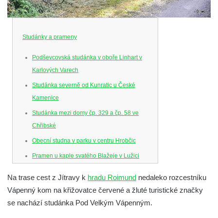
Studánky a prameny
Podševcovská studánka v oboře Linhart v
Karlových Varech
Studánka severně od Kunratic u České
Kamenice
Studánka mezi domy čp. 329 a čp. 58 ve
Chřibské
Obecní studna v parku v centru Hrobčic
Pramen u kaple svatého Blažeje v Lužici
Studny u kaple svatého Blažeje v Lužici
Na trase cest z Jítravy k
hradu Roimund
nedaleko rozcestníku
Vývěr pramene východně od Lužice u cesty
Vápenný kom na křižovatce červené a žluté turistické značky
ke kapli svatého Blažeje
se nachází studánka Pod Velkým Vápenným.
Studánka pod skalou u Nedamova