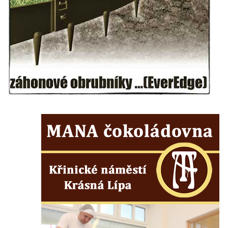
Studánka Žalý
Studánka u silnice mezi obcemi Třtěno a
Chožov
Skautská studánka u chaty Seleška
Kočičí studánka pod Sokolem
Kamzičí studánka pod Klíčem
Lesní studánka pod Pramenným vrchem u
Arnultovic
Lesní pramen pod Medvědí hůrkou severně
od Polevska
Otročínská kyselka
Studánka Svěcenka u osady Radovič u
Velvar
Stříbrná studánka mezi osadou Peklo a
Raspenavou
Kristiánův pramen na kolonádě v Lázních