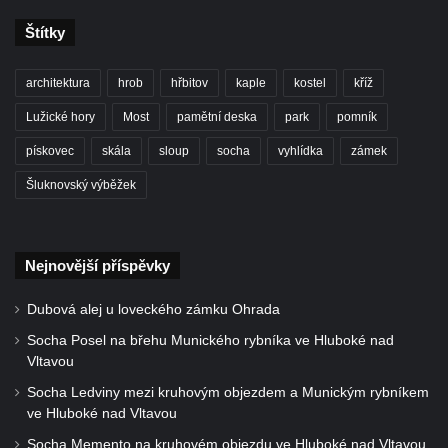
Štítky
architektura
hrob
hřbitov
kaple
kostel
kříž
Lužické hory
Most
pamětní deska
park
pomník
pískovec
skála
sloup
socha
vyhlídka
zámek
Šluknovský výběžek
Nejnovější příspěvky
Dubová alej u loveckého zámku Ohrada
Socha Posel na břehu Munického rybníka ve Hluboké nad
Vltavou
Socha Ledviny mezi kruhovým objezdem a Munickým rybníkem
ve Hluboké nad Vltavou
Socha Memento na kruhovém objezdu ve Hluboké nad Vltavou