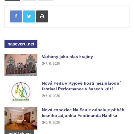
Studánka Polerady
Tisknout
Studánka U Zabitého pod Božanovským
Špičákem
Pramen Lužničky
naseveru.net
Prameniště za kaplí Panny Marie u
bývalého zámku Ledebour
Varhany jako hlas krajiny
Pramen hraběnky Marie na Francouzské
7. 8. 2026
cestě pod Smrkem
Studna u kaple svatého Jana
Nová Perla v Kyjově hostí mezinárodní
Nepomuckého ve Vehlovicích
festival Performance v časech krizí
Pavlova studánka u silnice v Dolním Prysku
6. 8. 2026
Studánka před domem čp. 69 v Dolním
Nová expozice Na Saule odhaluje příběh
Prysku – Pryský pramen
lesního adjunkta Ferdinanda Náhlíka
Studánka před domem čp. 73 v Dolním
6. 8. 2026
Prysku
výběžek.eu