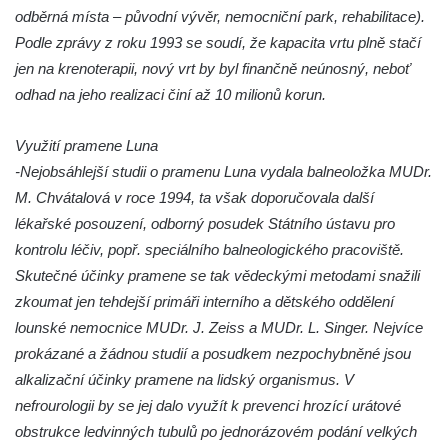
odběrná místa – původní vývěr, nemocniční park, rehabilitace).
Podle zprávy z roku 1993 se soudí, že kapacita vrtu plně stačí
jen na krenoterapii, nový vrt by byl finančně neúnosný, neboť
odhad na jeho realizaci činí až 10 milionů korun.
Využití pramene Luna
-Nejobsáhlejší studii o pramenu Luna vydala balneoložka MUDr.
M. Chvátalová v roce 1994, ta však doporučovala další
lékařské posouzení, odborný posudek Státního ústavu pro
kontrolu léčiv, popř. speciálního balneologického pracoviště.
Skutečné účinky pramene se tak vědeckými metodami snažili
zkoumat jen tehdejší primáři interního a dětského oddělení
lounské nemocnice MUDr. J. Zeiss a MUDr. L. Singer. Nejvíce
prokázané a žádnou studií a posudkem nezpochybněné jsou
alkalizační účinky pramene na lidský organismus. V
nefrourologii by se jej dalo využít k prevenci hrozící urátové
obstrukce ledvinných tubulů po jednorázovém podání velkých