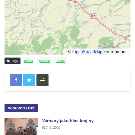
Tagy
kašna
pramen
Louny
Tisknout
naseveru.net
Varhany jako hlas krajiny
7. 8. 2026