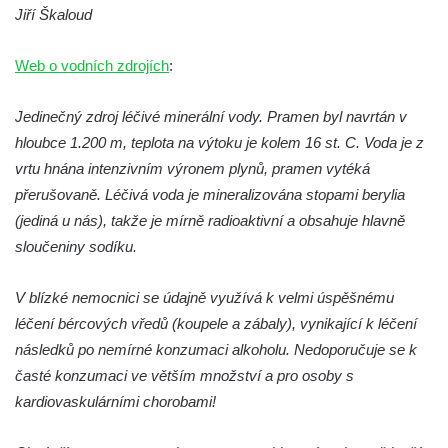
Jiří Škaloud
Web o vodních zdrojích
:
Jedinečný zdroj léčivé minerální vody. Pramen byl navrtán v
hloubce 1.200 m, teplota na výtoku je kolem 16 st. C. Voda je z
vrtu hnána intenzivním výronem plynů, pramen vytéká
přerušovaně. Léčivá voda je mineralizována stopami berylia
(jediná u nás), takže je mírně radioaktivní a obsahuje hlavně
sloučeniny sodíku.
V blízké nemocnici se údajně využívá k velmi úspěšnému
léčení bércových vředů (koupele a zábaly), vynikající k léčení
následků po nemírné konzumaci alkoholu. Nedoporučuje se k
časté konzumaci ve větším množství a pro osoby s
kardiovaskulárními chorobami!