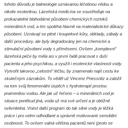
tohoto důvodu je balneologie uznávanou léčebnou vědou a
nikoliv esoterikou. Lázeňská medicína se soustřeďuje na
prokazatelné blahodárné působení chemických roztoků
minerálních vod, a tím spoléhá hlavně na materialistické důkazy
působení. Uznávají se pitné i koupelové kůry, obklady, zábaly a
další procedury, ale byly degradovány jen na chemické a
stimulační působení vody s příměsemi. Ovšem „komplexní“
lázeňská péče by měla asi v první řadě pracovat s duší
pacienta a jeho psychikou, a využít i esoterické vlastnosti vody.
Vytvořit takovou „celostní“ léčbu, by znamenalo najít cestu ke
skutečným zázrakům. To věděl už Vincenz Priessnitz a založil
na tom svůj fenomenální úspěch s hydroterapií prostou
pramenitou vodou. Ale jak už řečeno – u minerálních vod je
situace poněkud jiná, voda už má své určení a je obtížně
ovlivnitelná. Vnést další program do tak silné vody je těžká
práce i pro velmi odhodlané a správně motivované sensibilní
osobnosti. To ovšem valná většina pacientů není (proto se