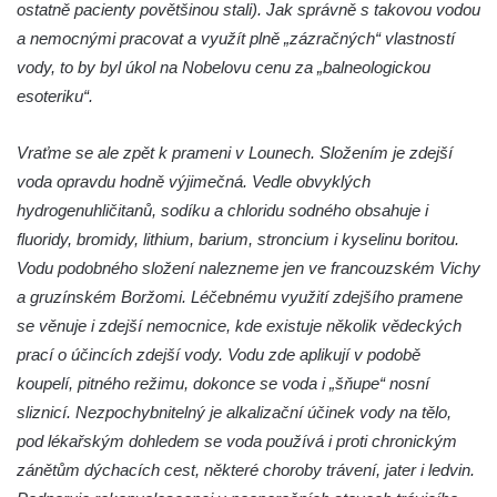
ostatně pacienty povětšinou stali). Jak správně s takovou vodou
a nemocnými pracovat a využít plně „zázračných“ vlastností
vody, to by byl úkol na Nobelovu cenu za „balneologickou
esoteriku“.
Vraťme se ale zpět k prameni v Lounech. Složením je zdejší
voda opravdu hodně výjimečná. Vedle obvyklých
hydrogenuhličitanů, sodíku a chloridu sodného obsahuje i
fluoridy, bromidy, lithium, barium, stroncium i kyselinu boritou.
Vodu podobného složení nalezneme jen ve francouzském Vichy
a gruzínském Boržomi. Léčebnému využití zdejšího pramene
se věnuje i zdejší nemocnice, kde existuje několik vědeckých
prací o účincích zdejší vody. Vodu zde aplikují v podobě
koupelí, pitného režimu, dokonce se voda i „šňupe“ nosní
sliznicí. Nezpochybnitelný je alkalizační účinek vody na tělo,
pod lékařským dohledem se voda používá i proti chronickým
zánětům dýchacích cest, některé choroby trávení, jater i ledvin.