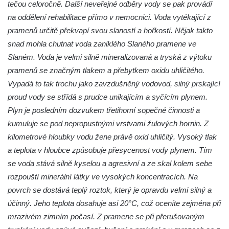
tečou celoročně. Další neveřejné odběry vody se pak provádí
na oddělení rehabilitace přímo v nemocnici. Voda vytékající z
pramenů určitě překvapí svou slaností a hořkostí. Nějak takto
snad mohla chutnat voda zaniklého Slaného pramene ve
Slaném. Voda je velmi silně mineralizovaná a tryská z výtoku
pramenů se značným tlakem a přebytkem oxidu uhličitého.
Vypadá to tak trochu jako zavzdušněný vodovod, silný prskající
proud vody se střídá s prudce unikajícím a syčícím plynem.
Plyn je posledním dozvukem třetihorní sopečné činnosti a
kumuluje se pod nepropustnými vrstvami žulových hornin. Z
kilometrové hloubky vodu žene právě oxid uhličitý. Vysoký tlak
a teplota v hloubce způsobuje přesycenost vody plynem. Tím
se voda stává silně kyselou a agresivní a ze skal kolem sebe
rozpouští minerální látky ve vysokých koncentracích. Na
povrch se dostává teplý roztok, který je opravdu velmi silný a
účinný. Jeho teplota dosahuje asi 20°C, což oceníte zejména při
mrazivém zimním počasí. Z pramene se při přerušovaným