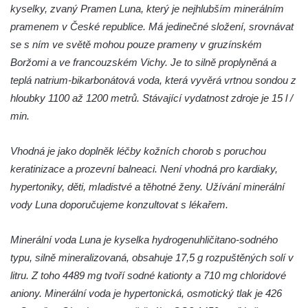
Mariánský pramen (Máchadlo) na
kyselky, zvaný Pramen Luna, který je nejhlubším minerálním
křižovatce ulic Sadová a Nedamovská v
pramenem v České republice. Má jedinečné složení, srovnávat
Dubé
se s ním ve světě mohou pouze prameny v gruzínském
Boržomi a ve francouzském Vichy. Je to silně proplyněná a
Mariánská studánka v ulici Sadová v Dubé
teplá natrium-bikarbonátová voda, která vyvěrá vrtnou sondou z
Studna v parku v ulici Požárníků v Dubé
hloubky 1100 až 1200 metrů. Stávající vydatnost zdroje je 15 l /
Pramen Sprévy v Ebersbachu
min.
Pramen Zelený Čtvrtek v Kyjovské ulici v
Krásné Lípě
Vhodná je jako doplněk léčby kožních chorob s poruchou
Pramen Luna v sídlišti U Spravedlnosti v
keratinizace a prozevní balneaci. Není vhodná pro kardiaky,
Lounech
hypertoniky, děti, mladistvé a těhotné ženy. Užívání minerální
vody Luna doporučujeme konzultovat s lékařem.
Pramen Luna II v nemocničním areálu v
Lounech
Minerální voda Luna je kyselka hydrogenuhličitano-sodného
Studna v parku v ulici Erbenova ve Veltěži
typu, silně mineralizovaná, obsahuje 17,5 g rozpuštěných solí v
Studna na východním okraji Michalovic
litru. Z toho 4489 mg tvoří sodné kationty a 710 mg chloridové
Pramen pod Studničním vrchem v
aniony. Minerální voda je hypertonická, osmotický tlak je 426
Czedikově ulici v Litvínově