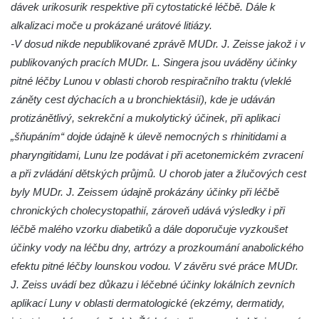
dávek urikosurik respektive při cytostatické léčbě. Dále k
alkalizaci moče u prokázané urátové litiázy.
-V dosud nikde nepublikované zprávě MUDr. J. Zeisse jakož i v
publikovaných pracích MUDr. L. Singera jsou uváděny účinky
pitné léčby Lunou v oblasti chorob respiračního traktu (vleklé
záněty cest dýchacích a u bronchiektásií), kde je udáván
protizánětlivý, sekrekční a mukolytický účinek, při aplikaci
„šňupáním“ dojde údajně k úlevě nemocných s rhinitidami a
pharyngitidami, Lunu lze podávat i při acetonemickém zvracení
a při zvládání dětských průjmů. U chorob jater a žlučových cest
byly MUDr. J. Zeissem údajně prokázány účinky při léčbě
chronických cholecystopathií, zároveň udává výsledky i při
léčbě malého vzorku diabetiků a dále doporučuje vyzkoušet
účinky vody na léčbu dny, artrózy a prozkoumání anabolického
efektu pitné léčby lounskou vodou. V závěru své práce MUDr.
J. Zeiss uvádí bez důkazu i léčebné účinky lokálních zevních
aplikací Luny v oblasti dermatologické (ekzémy, dermatidy,