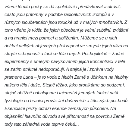
všemi těmito prvky se dá spolehlivě i předávkovat a otrávit,
často jsou přítomny v podobě radioaktivních izotopů a v
různých sloučeninách jsou toxické už v malých množstvích. Z
toho všeho je vidět, že jejich působení je velmi subtilní, zvláštní
a na hranici mezi pomocí a ublížením. Můžeme se u nich
dočkat velkých objevných překvapení ve smyslu jejich vlivu na
skryté schopnosti a funkce těla i mysli. Pochopitelně – žádné
experimenty s umělým navyšováním jejich koncentrací v těle
se zatím striktně nedoporučují. A stejná je i zpráva vody
pramene Luna – je to voda z hlubin Země s účinkem na hlubiny
našeho těla i duše. Stejně těžko, jako pronikáme do podzemí,
stejně obtížně odhalujeme i tajemství jemných funkcí naší
fyziologie na hranici provázání duševních a tělesných pochodů.
Esenciální prvky odráží esence zemských působení. Na
objasnění hlavního důvodu své přítomnosti na povrchu Země
tedy tato záhadná voda teprve čeká…