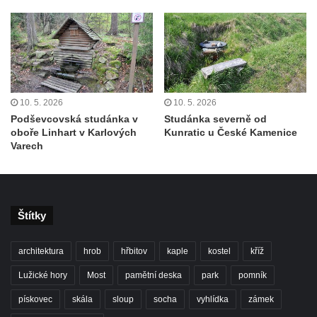
10. 5. 2026
10. 5. 2026
Podševcovská studánka v
Studánka severně od
oboře Linhart v Karlových
Kunratic u České Kamenice
Varech
Štítky
architektura
hrob
hřbitov
kaple
kostel
kříž
Lužické hory
Most
pamětní deska
park
pomník
pískovec
skála
sloup
socha
vyhlídka
zámek