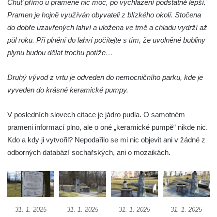
Chuť přímo u pramene nic moc, po vychlazení podstatně lepší.
Pramen je hojně využíván obyvateli z blízkého okolí. Stočena
do dobře uzavřených lahví a uložena ve tmě a chladu vydrží až
půl roku. Při plnění do lahví počítejte s tím, že uvolněné bubliny
plynu budou dělat trochu potíže…
Druhý vývod z vrtu je odveden do nemocničního parku, kde je
vyveden do krásné keramické pumpy.
V posledních slovech citace je jádro pudla. O samotném
prameni informací plno, ale o oné „keramické pumpě“ nikde nic.
Kdo a kdy ji vytvořil? Nepodařilo se mi nic objevit ani v žádné z
odborných databází sochařských, ani o mozaikách.
31. 1. 2025
31. 1. 2025
31. 1. 2025
31. 1. 2025