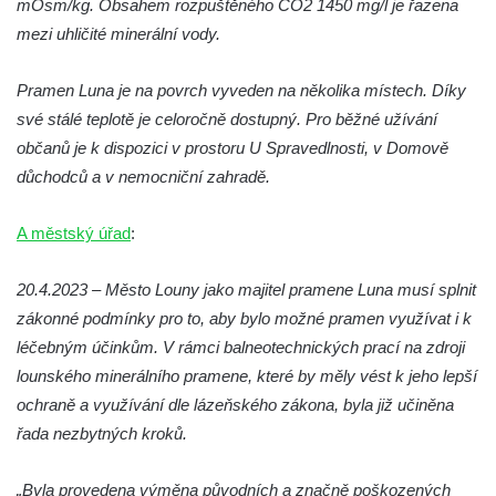
mOsm/kg. Obsahem rozpuštěného CO2 1450 mg/l je řazena
Studánka Polerady
mezi uhličité minerální vody.
Studánka U Zabitého pod Božanovským
Pramen Luna je na povrch vyveden na několika místech. Díky
Špičákem
své stálé teplotě je celoročně dostupný. Pro běžné užívání
Pramen Lužničky
občanů je k dispozici v prostoru U Spravedlnosti, v Domově
Prameniště za kaplí Panny Marie u
důchodců a v nemocniční zahradě.
bývalého zámku Ledebour
Pramen hraběnky Marie na Francouzské
A městský úřad
:
cestě pod Smrkem
20.4.2023 – Město Louny jako majitel pramene Luna musí splnit
Studna u kaple svatého Jana
zákonné podmínky pro to, aby bylo možné pramen využívat i k
Nepomuckého ve Vehlovicích
léčebným účinkům. V rámci balneotechnických prací na zdroji
Pavlova studánka u silnice v Dolním Prysku
lounského minerálního pramene, které by měly vést k jeho lepší
Studánka před domem čp. 69 v Dolním
ochraně a využívání dle lázeňského zákona, byla již učiněna
Prysku – Pryský pramen
řada nezbytných kroků.
Studánka před domem čp. 73 v Dolním
Prysku
„Byla provedena výměna původních a značně poškozených