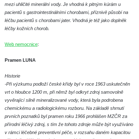
Studánka Žalý
mezi uhličité minerální vody. Je vhodná k pitným kúrám u
pacientů s gastrointestinálními chorobami, příznivě působí na
Studánka u silnice mezi obcemi Třtěno a
léčbu pacientů s chorobami jater. Vhodná je též jako doplněk
Chožov
léčby kožních chorob.
Skautská studánka u chaty Seleška
Kočičí studánka pod Sokolem
Web nemocnice
:
Kamzičí studánka pod Klíčem
Lesní studánka pod Pramenným vrchem u
Pramen LUNA
Arnultovic
Historie
Lesní pramen pod Medvědí hůrkou severně
-Při výzkumu podloží české křídy byl v roce 1963 uskutečněn
od Polevska
vrt o hloubce 1200 m, při němž byl odkryt zdroj samovolně
Otročínská kyselka
vyvěrající silně mineralizované vody, která byla podrobena
Studánka Svěcenka u osady Radovič u
chemickému a radiologickému rozboru. Na základě shrnutí
Velvar
prvních poznatků byl pramen roku 1966 prohlášen MZČR za
Stříbrná studánka mezi osadou Peklo a
přírodní léčivý zdroj, s tím že tohoto zdroje může být využíváno
Raspenavou
v rámci léčebné preventivní péče, v rozsahu daném kapacitou
Kristiánův pramen na kolonádě v Lázních