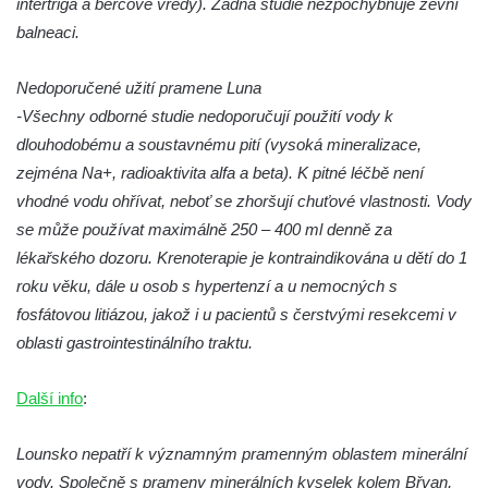
intertriga a bércové vředy). Žádná studie nezpochybňuje zevní
balneaci.
Nedoporučené užití pramene Luna
-Všechny odborné studie nedoporučují použití vody k
dlouhodobému a soustavnému pití (vysoká mineralizace,
zejména Na+, radioaktivita alfa a beta). K pitné léčbě není
vhodné vodu ohřívat, neboť se zhoršují chuťové vlastnosti. Vody
se může používat maximálně 250 – 400 ml denně za
lékařského dozoru. Krenoterapie je kontraindikována u dětí do 1
roku věku, dále u osob s hypertenzí a u nemocných s
fosfátovou litiázou, jakož i u pacientů s čerstvými resekcemi v
oblasti gastrointestinálního traktu.
Další info
:
Lounsko nepatří k významným pramenným oblastem minerální
vody. Společně s prameny minerálních kyselek kolem Břvan,