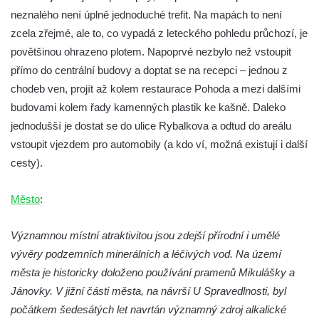
neznalého není úplně jednoduché trefit. Na mapách to není
Studánka Pod Velkým Vápenným
zcela zřejmé, ale to, co vypadá z leteckého pohledu průchozí, je
Studánka Pod obrázkem na Kamenné
povětšinou ohrazeno plotem. Napoprvé nezbylo než vstoupit
cestě pod Plešným
přímo do centrální budovy a doptat se na recepci – jednou z
Pramen Knížecí v ulici Dr. Edvarda Beneše
chodeb ven, projít až kolem restaurace Pohoda a mezi dalšími
ve Šluknově
budovami kolem řady kamenných plastik ke kašně. Daleko
Studánka v obci Skály u Teplic nad Metují
jednodušší je dostat se do ulice Rybalkova a odtud do areálu
Studánka svatého Josefa u kostela svatého
vstoupit vjezdem pro automobily (a kdo ví, možná existují i další
Josefa v Krásné u Pěnčína
cesty).
Pramen U svatého Antoníčka u koupaliště v
Město
:
Teplicích nad Metují
Pramen Julinka na Masarykově náměstí v
Významnou místní atraktivitou jsou zdejší přírodní i umělé
Polici nad Metují
vývěry podzemních minerálních a léčivých vod. Na území
Pramen Pod Velkou Kupou v
města je historicky doloženo používání pramenů Mikulášky a
Broumovských stěnách
Jánovky. V jižní části města, na návrší U Spravedlnosti, byl
Mariánský pramen II v Dubé
počátkem šedesátých let navrtán významný zdroj alkalické