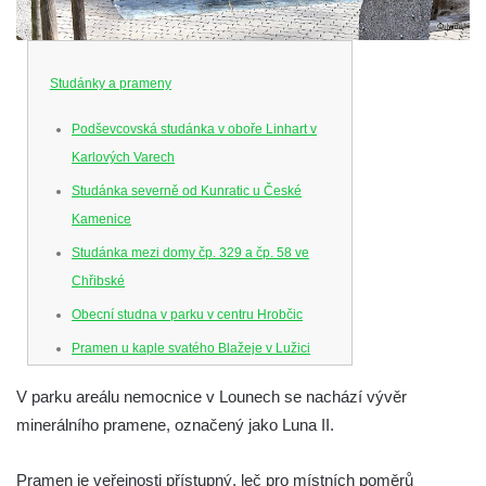
Studánky a prameny
Podševcovská studánka v oboře Linhart v
Karlových Varech
Studánka severně od Kunratic u České
Kamenice
Studánka mezi domy čp. 329 a čp. 58 ve
Chřibské
Obecní studna v parku v centru Hrobčic
Pramen u kaple svatého Blažeje v Lužici
Studny u kaple svatého Blažeje v Lužici
V parku areálu nemocnice v Lounech se nachází vývěr
Vývěr pramene východně od Lužice u cesty
minerálního pramene, označený jako Luna II.
ke kapli svatého Blažeje
Studánka pod skalou u Nedamova
Pramen je veřejnosti přístupný, leč pro místních poměrů