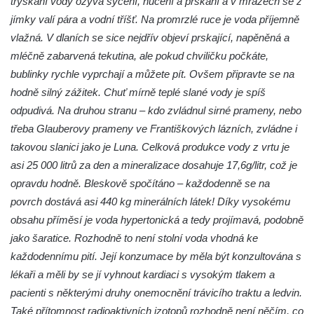
tryskání vody ozývá syčení, hučení a prskání a v mrazech se z
jímky valí pára a vodní tříšť. Na promrzlé ruce je voda příjemně
vlažná. V dlaních se sice nejdřív objeví prskající, napěněná a
mléčně zabarvená tekutina, ale pokud chviličku počkáte,
bublinky rychle vyprchají a můžete pít. Ovšem připravte se na
hodně silný zážitek. Chuť mírně teplé slané vody je spíš
odpudivá. Na druhou stranu – kdo zvládnul sirné prameny, nebo
třeba Glauberovy prameny ve Františkových lázních, zvládne i
takovou slanici jako je Luna. Celková produkce vody z vrtu je
asi 25 000 litrů za den a mineralizace dosahuje 17,6g/litr, což je
opravdu hodně. Bleskově spočítáno – každodenně se na
povrch dostává asi 440 kg minerálních látek! Díky vysokému
obsahu příměsí je voda hypertonická a tedy projímavá, podobně
jako šaratice. Rozhodně to není stolní voda vhodná ke
každodennímu pití. Její konzumace by měla být konzultována s
lékaři a měli by se jí vyhnout kardiaci s vysokým tlakem a
pacienti s některými druhy onemocnění trávicího traktu a ledvin.
Také přítomnost radioaktivních izotopů rozhodně není něčím, co