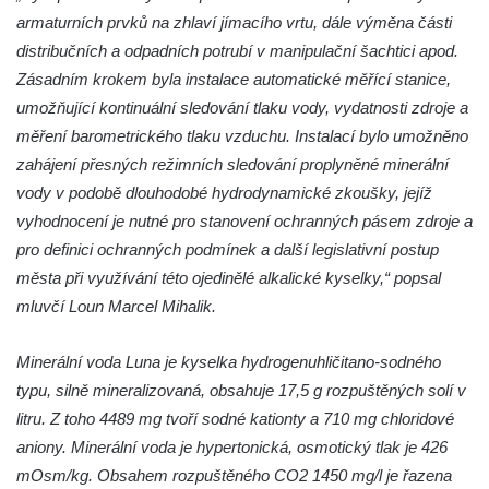
Studánka u domu čp. 194 v severní části
armaturních prvků na zhlaví jímacího vrtu, dále výměna části
Cvikova
distribučních a odpadních potrubí v manipulační šachtici apod.
Zásadním krokem byla instalace automatické měřící stanice,
Studánka Augenwasserquelle v údolí
umožňující kontinuální sledování tlaku vody, vydatnosti zdroje a
Samoty mezi Cvikovem a Radvancem
měření barometrického tlaku vzduchu. Instalací bylo umožněno
Pramen Blažena u silnice Rybniště-
zahájení přesných režimních sledování proplyněné minerální
Doubice
vody v podobě dlouhodobé hydrodynamické zkoušky, jejíž
Pramen Matyásky u Rybniště
vyhodnocení je nutné pro stanovení ochranných pásem zdroje a
Mnišský pramen u Farské kaple
pro definici ochranných podmínek a další legislativní postup
Studánka u bývalého zámečku Šternberk u
města při využívání této ojedinělé alkalické kyselky,“ popsal
Brtníků
mluvčí Loun Marcel Mihalik.
Studánka Boreč u Režného Újezda
Minerální voda Luna je kyselka hydrogenuhličitano-sodného
Studánka na návsi v Režném Újezdě
typu, silně mineralizovaná, obsahuje 17,5 g rozpuštěných solí v
Studánka Arba v Srbské Kamenici
litru. Z toho 4489 mg tvoří sodné kationty a 710 mg chloridové
Pramen u silnice naproti domu čp. 106 v
aniony. Minerální voda je hypertonická, osmotický tlak je 426
Benecku
mOsm/kg. Obsahem rozpuštěného CO2 1450 mg/l je řazena