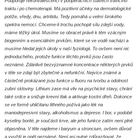
Podporuje rekonvalescenci v pooperačních stavech trávicího
traktu i po chemoterapii. Má pozitivní účinky na dermatologické
potíže, vředy, dnu, artritidu. Tedy pomáhá u velmi širokého
spektra nemocí. Chceme-li trochu pochopit sílu zdejší vody,
máme těžký úkol. Musíme se obracet právě k těm vzácným
biogenním a esenciálním prvkům, které se ve vodě nachází a
musíme hledat jejich úkoly v naší fyziologii. To ovšem není nic
jednoduchého, protože funkce těchto prvků jsou často
neznámé. Zdánlivě bezvýznamné koncentrace některých prvků
v těle se zdají být zbytečné a nefunkční. Nejvíce známé a
částečně prokázané jsou funkce u fluoru na tvorbu a odolnost
zubní skloviny. Lithium zase má vliv na psychické stavy, chrání
také srdce a snižuje krevní tlak a aktivuje kostní dřeň. Dokonce
se ve formě uhličitanu lithného požívá jako lék na
maniodepresivní stavy, alkoholismus a deprese. I bor, v podobě
kyseliny borité, je součástí krve, ale jeho funkce zatím není plně
objasněna. V těle najdeme i baryum a stroncium, ovšem důvod
a využití je opět neznámé. Není asi nutné zdůrazňovat, že