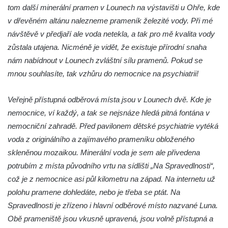
tom další minerální pramen v Lounech na výstavišti u Ohře, kde
v dřevěném altánu nalezneme prameník železité vody. Při mé
návštěvě v předjaří ale voda netekla, a tak pro mě kvalita vody
zůstala utajena. Nicméně je vidět, že existuje přírodní snaha
nám nabídnout v Lounech zvláštní sílu pramenů. Pokud se
mnou souhlasíte, tak vzhůru do nemocnice na psychiatrii!
Veřejně přístupná odběrová místa jsou v Lounech dvě. Kde je
nemocnice, ví každý, a tak se nejsnáze hledá pitná fontána v
nemocniční zahradě. Před pavilonem dětské psychiatrie vytéká
voda z originálního a zajímavého prameníku obloženého
skleněnou mozaikou. Minerální voda je sem ale přivedena
potrubím z místa původního vrtu na sídlišti „Na Spravedlnosti“,
což je z nemocnice asi půl kilometru na západ. Na internetu už
polohu pramene dohledáte, nebo je třeba se ptát. Na
Spravedlnosti je zřízeno i hlavní odběrové místo nazvané Luna.
Obě prameniště jsou vkusně upravená, jsou volně přístupná a