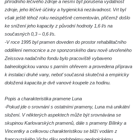
přírodního léčivého zdroje a nesmí být porušena vydatnost
Libverda
zdroje, jeho léčivé účinky a hygienická nezávadnost. Vrt byl
však ještě téhož roku neúspěšně cementován, přičemž došlo
Hubertova studánka u Jetřichovické Bělé
ke snížení jeho kapacity z původní hodnoty 1,6 l/s na
Studánka Panny Marie v Kostomlatech pod
současných 0,3 – 0,6 l/s.
Milešovkou
-V roce 1995 byl pramen doveden do prostor rehabilitačního
Pramen U Strážce ve Svojkově
oddělení nemocnice a ze sponzorského daru nově utvořeného
Skalický pramen
Zeissova nadačního fondu bylo pracoviště vybaveno
Studánka u Besedických skal
balneologickou vanou s parním ohřevem a provedena příprava
k instalaci druhé vany, neboť současná skutečná a empiricky
Vývěr Rudného pramene pod kostelem
doložená kapacita je dvě vanové koupele za hodinu.
Narození Panny Marie v Roudnici nad
Labem
Popis a charakteristika pramene Luna
Pomník Jacobova pramene u Zákup
-Pokud jde o srovnání s ostatními prameny, Luna má unikátní
Pomník Dívčina (Ženského) pramene u
složení. V některých aspektech může být srovnávána se
Zákup
skupinou Karlovarských pramenů, dále s prameny Bílinky a
Pomník neznámého (vyschlého) pramene u
Vincentky a celkovou charakteristikou se blíží vodám z
Zákup
francouzského Vichy díky podobnému geologickému