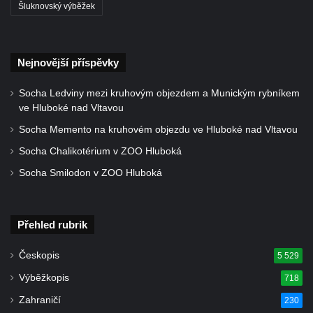
Šluknovský výběžek
Nejnovější příspěvky
Socha Ledviny mezi kruhovým objezdem a Munickým rybníkem
ve Hluboké nad Vltavou
Socha Memento na kruhovém objezdu ve Hluboké nad Vltavou
Socha Chalikotérium v ZOO Hluboká
Socha Smilodon v ZOO Hluboká
Přehled rubrik
Českopis
5 529
Výběžkopis
718
Zahraničí
230