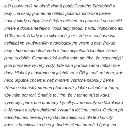
leží Louny spíš na okraji zlomů podél Českého Středohoří a
tedy i na okraji pramenné oblasti podkrušnohorské pánve.
Louny nikdy nebyly lázeňským městem a i pramen Luna vznikl
uměle a docela nedávno. Voda tady proudí z vrtu, hlubokého asi
1100 metrů. A tady je to slibované „nej“: Vrt je v současnosti
nejhlubším využívaným hydrologickým vrtem u nás. Pokud
tedy chceme ochutnat vodu z těch největších hloubek Země,
jsme tu dobře. Geomantická logika nám ale říká, že nejcennější
jsou přirozené vývěry vody, kde nám příroda sama nabízí své
dary. Hluboký a dokonce nejhlubší vrt v ČR je spíš místem, kde
něco urputně chceme, než místem vstřícné nabídky Země.
Přesto je lounský pramen překvapivě „dobře naladěn“ k tomu,
aby nám pomohl. Snad je to i tím, že v tomto místě kdysi
vyvěraly i přirozené prameny kyselky. Jmenovaly se Mikuláška
a Jánovka a byly vyhlášené kvalitní a léčivou vodou. Ovšem při
odvodňování terénu při výstavbě zdejšího sídliště skončily
kdesi v kanalizaci a dnes je budete hledat marně. Lépe je na