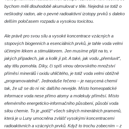
bychom měli dlouhodobě akumulovat v těle. Nejedná se totiž o
neškodný radon, ale o pevné radioaktivní izotopy prvků s daleko
delším poločasem rozpadu a vysokou toxicitou.
Ale právě pro svou sílu a vysoké koncentrace vzácných a
stopových biogenních a esenciálních prvků, je tahle voda velmi
účinným lékem a stimulátorem. Jen musíme přijít na to, v
jakých případech, jak a kolik jí pít. A také, jak vodu „přemluvit“,
aby tělu pomohla. Díky, či spíš vinou obrovského množství
příměsí minerálů i oxidu uhličitého, je totiž voda velmi obtížně
„programovatelná“. Jednoduše řečeno – je nasycená chemií
tak, že už se do ní nic dalšího nevejde. Místo homeopatické
informace voda nese přímo atomy a molekuly příměsí. Místo
efemérního energeticko-informačního působení, působí voda
silou chemie. To je „potíž“ všech silných minerálních pramenů,
která je u Luny umocněna zvlášť vysokými koncentracemi
radioaktivních a vzácných prvků. Když to trochu zobecním – z