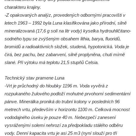
Pramen Tří Svatých u Zákup
charakteru krajiny.
-Z opakovaných analýz, provedených odbornými pracovišti v
Pramen Svatého Kříže u křížové cesty v
letech 1963 – 1992 byla Luna klasifikována jako přírodní, silně
Kamenickém Šenově
mineralizovaná (17,6 g solí na litr vody) kyselka hydrouhličitano-
Sirný pramen v Lužických horách
sodného typu se zvýšeným obsahem lithia, barya, fluoridů,
Hadí pramen
bromidů a radioaktivních složek, studená, hypotonická. Voda je
Studánka u Vlčí Hory
čirá, bez pachu, bez zabarvení, silně proplyněna, chuti mírně
Englův pramen u Vlčí Hory
slané. Při výtoku má teplotu 21,5 stupňů Celsia.
Seibtova studánka u křížové cesty Horní
Technický stav pramene Luna
Maxov
-Vrt je průchodný do hloubky 1196 m. Voda vyvěrá z
rozpukaného žulového podloží mohutné prvohorní sedimentární
pánve. Minerálka proniká do trubní kolony v posledních 96
metrech vrtu, především v horizontu 1100 m. Celková mocnost
vododajného úseku je pouze 40 m. Nebezpečí zanesení
vysráženými solemi nehrozí za předpokladu stálého odběru
vody. Denní kapacita vrtu je asi 25 m3 (nyní slouží pro tři