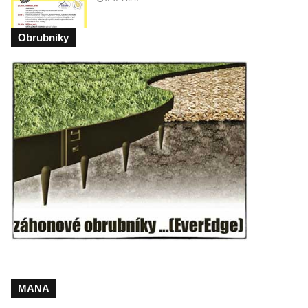
Obrubniky
MANA