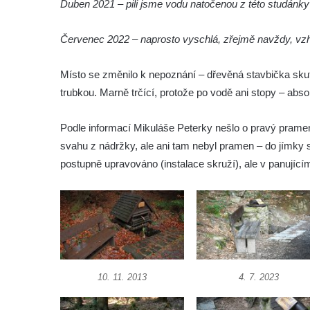
Duben 2021 – pili jsme vodu natočenou z této studánky
Pramen Zelený Čtvrtek v Kyjovské ulici v
Červenec 2022 – naprosto vyschlá, zřejmě navždy, vz
Krásné Lípě
Pramen Luna v sídlišti U Spravedlnosti v
Místo se změnilo k nepoznání – dřevěná stavbička skut
Lounech
trubkou. Marně trčící, protože po vodě ani stopy – abs
Pramen Luna II v nemocničním areálu v
Lounech
Podle informací Mikuláše Peterky nešlo o pravý prame
Studna v parku v ulici Erbenova ve Veltěži
svahu z nádržky, ale ani tam nebyl pramen – do jímky s
Studna na východním okraji Michalovic
postupně upravováno (instalace skruží), ale v panující
Pramen pod Studničním vrchem v
Czedikově ulici v Litvínově
Studánka Polerady
Studánka U Zabitého pod Božanovským
Špičákem
10. 11. 2013
4. 7. 2023
Pramen Lužničky
Prameniště za kaplí Panny Marie u