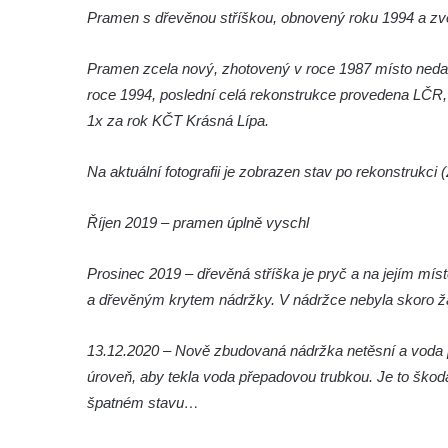
Studánka v obci Skály u Teplic nad Metují
Pramen s dřevěnou stříškou, obnovený roku 1994 a z
Studánka svatého Josefa u kostela svatého
Pramen zcela nový, zhotovený v roce 1987 místo neda
Josefa v Krásné u Pěnčína
roce 1994, poslední celá rekonstrukce provedena LČR,
Pramen U svatého Antoníčka u koupaliště v
1x za rok KČT Krásná Lípa.
Teplicích nad Metují
Pramen Julinka na Masarykově náměstí v
Na aktuální fotografii je zobrazen stav po rekonstrukci
Polici nad Metují
Pramen Pod Velkou Kupou v
Říjen 2019 – pramen úplně vyschl
Broumovských stěnách
Mariánský pramen II v Dubé
Prosinec 2019 – dřevěná stříška je pryč a na jejím mí
a dřevěným krytem nádržky. V nádržce nebyla skoro ž
Mariánský pramen (Máchadlo) na
křižovatce ulic Sadová a Nedamovská v
13.12.2020 – Nově zbudovaná nádržka netěsní a voda p
Dubé
úroveň, aby tekla voda přepadovou trubkou. Je to škoda
Mariánská studánka v ulici Sadová v Dubé
špatném stavu…
Studna v parku v ulici Požárníků v Dubé
Pramen Sprévy v Ebersbachu