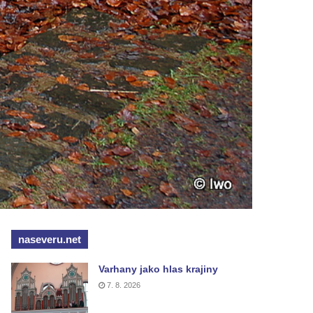
naseveru.net
Varhany jako hlas krajiny
7. 8. 2026