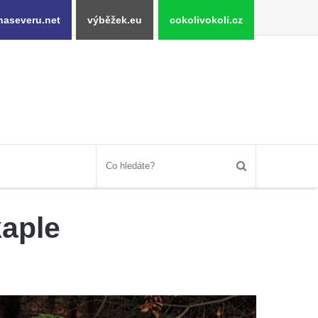
naseveru.net
výběžek.eu
cokolivokoli.cz
aple