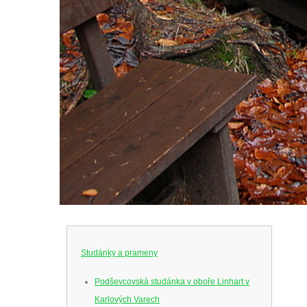
Studánky a prameny
Podševcovská studánka v oboře Linhart v
Karlových Varech