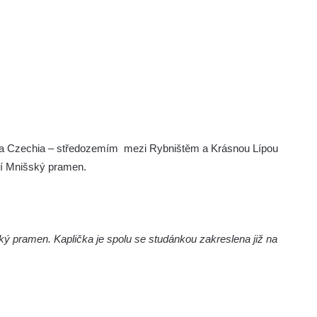
Via Czechia – středozemím mezi Rybništěm a Krásnou Lípou
í Mnišský pramen.
ký pramen. Kaplička je spolu se studánkou zakreslena již na