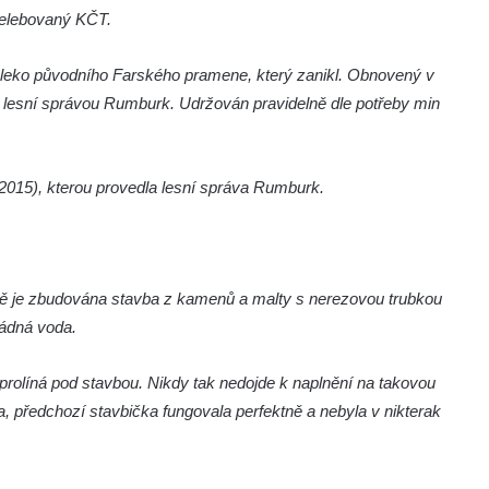
velebovaný KČT.
leko původního Farského pramene, který zanikl. Obnovený v
 lesní správou Rumburk. Udržován pravidelně dle potřeby min
 (2015), kterou provedla lesní správa Rumburk.
stě je zbudována stavba z kamenů a malty s nerezovou trubkou
ádná voda.
rolíná pod stavbou. Nikdy tak nedojde k naplnění na takovou
, předchozí stavbička fungovala perfektně a nebyla v nikterak