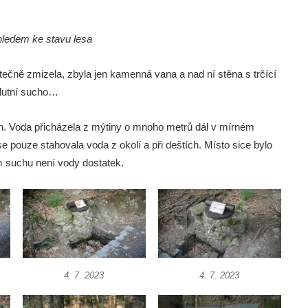
hledem ke stavu lesa
ečně zmizela, zbyla jen kamenná vana a nad ní stěna s trčící
olutní sucho…
n. Voda přicházela z mýtiny o mnoho metrů dál v mírném
e pouze stahovala voda z okolí a při deštích. Místo sice bylo
m suchu není vody dostatek.
4. 7. 2023
4. 7. 2023