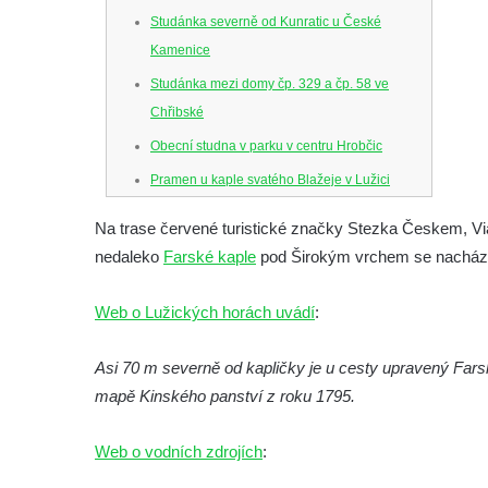
Studánka severně od Kunratic u České
Kamenice
Studánka mezi domy čp. 329 a čp. 58 ve
Chřibské
Obecní studna v parku v centru Hrobčic
Pramen u kaple svatého Blažeje v Lužici
Studny u kaple svatého Blažeje v Lužici
Na trase červené turistické značky Stezka Českem, 
Vývěr pramene východně od Lužice u cesty
nedaleko
Farské kaple
pod Širokým vrchem se nacház
ke kapli svatého Blažeje
Studánka pod skalou u Nedamova
Web o Lužických horách uvádí
:
Studánka Pod Velkým Vápenným
Asi 70 m severně od kapličky je u cesty upravený Fars
Studánka Pod obrázkem na Kamenné
mapě Kinského panství z roku 1795.
cestě pod Plešným
Pramen Knížecí v ulici Dr. Edvarda Beneše
Web o vodních zdrojích
:
ve Šluknově