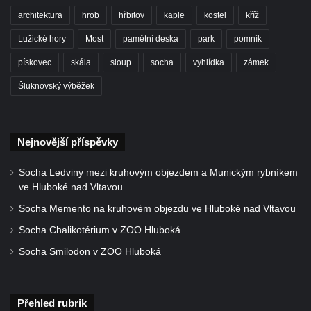
architektura
hrob
hřbitov
kaple
kostel
kříž
Lužické hory
Most
pamětní deska
park
pomník
pískovec
skála
sloup
socha
vyhlídka
zámek
Šluknovský výběžek
Nejnovější příspěvky
Socha Ledviny mezi kruhovým objezdem a Munickým rybníkem
ve Hluboké nad Vltavou
Socha Memento na kruhovém objezdu ve Hluboké nad Vltavou
Socha Chalikotérium v ZOO Hluboká
Socha Smilodon v ZOO Hluboká
Přehled rubrik