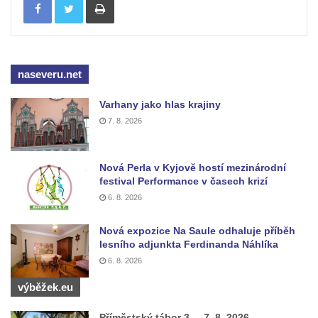
Studánka Žalý
Studánka u silnice mezi obcemi Třtěno a
Chožov
Skautská studánka u chaty Seleška
naseveru.net
Kočičí studánka pod Sokolem
Varhany jako hlas krajiny
Kamzičí studánka pod Klíčem
7. 8. 2026
Lesní studánka pod Pramenným vrchem u
Arnultovic
Nová Perla v Kyjově hostí mezinárodní
Lesní pramen pod Medvědí hůrkou severně
festival Performance v časech krizí
od Polevska
6. 8. 2026
Otročínská kyselka
Nová expozice Na Saule odhaluje příběh
Studánka Svěcenka u osady Radovič u
lesního adjunkta Ferdinanda Náhlíka
Velvar
6. 8. 2026
Stříbrná studánka mezi osadou Peklo a
výběžek.eu
Raspenavou
Příměstský tábor 3. – 7. 8. 2026
Kristiánův pramen na kolonádě v Lázních