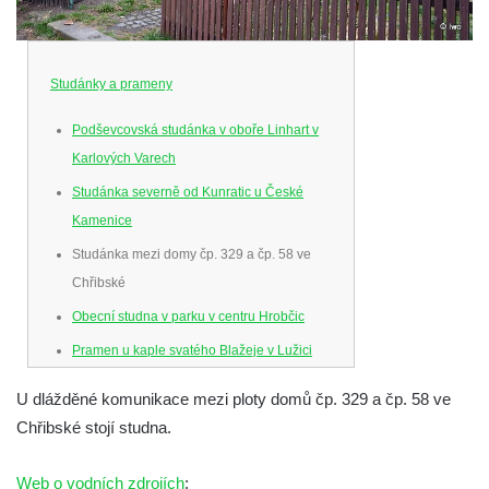
Studánky a prameny
Podševcovská studánka v oboře Linhart v
Karlových Varech
Studánka severně od Kunratic u České
Kamenice
Studánka mezi domy čp. 329 a čp. 58 ve
Chřibské
Obecní studna v parku v centru Hrobčic
Pramen u kaple svatého Blažeje v Lužici
Studny u kaple svatého Blažeje v Lužici
U dlážděné komunikace mezi ploty domů čp. 329 a čp. 58 ve
Vývěr pramene východně od Lužice u cesty
Chřibské stojí studna.
ke kapli svatého Blažeje
Studánka pod skalou u Nedamova
Web o vodních zdrojích
: