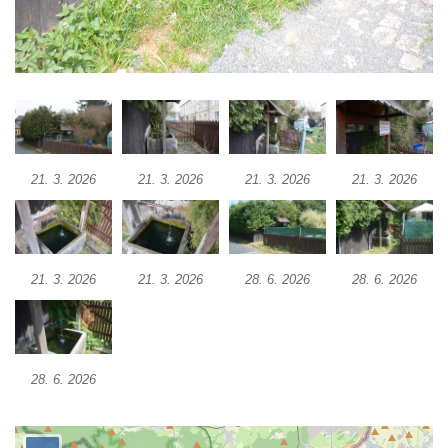
Studánka Polerady
Studánka U Zabitého pod Božanovským
Špičákem
Pramen Lužničky
Prameniště za kaplí Panny Marie u
bývalého zámku Ledebour
21. 3. 2026
21. 3. 2026
21. 3. 2026
21. 3. 2026
Pramen hraběnky Marie na Francouzské
cestě pod Smrkem
Studna u kaple svatého Jana
21. 3. 2026
21. 3. 2026
28. 6. 2026
28. 6. 2026
Nepomuckého ve Vehlovicích
Pavlova studánka u silnice v Dolním Prysku
Studánka před domem čp. 69 v Dolním
Prysku – Pryský pramen
28. 6. 2026
Studánka před domem čp. 73 v Dolním
Prysku