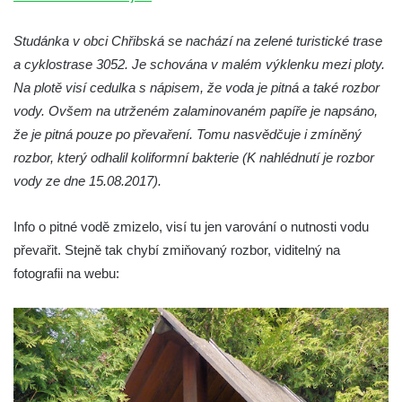
Studánka Pod Velkým Vápenným
Studánka v obci Chřibská se nachází na zelené turistické trase
Studánka Pod obrázkem na Kamenné
a cyklostrase 3052. Je schována v malém výklenku mezi ploty.
cestě pod Plešným
Na plotě visí cedulka s nápisem, že voda je pitná a také rozbor
Pramen Knížecí v ulici Dr. Edvarda Beneše
vody. Ovšem na utrženém zalaminovaném papíře je napsáno,
ve Šluknově
že je pitná pouze po převaření. Tomu nasvědčuje i zmíněný
Studánka v obci Skály u Teplic nad Metují
rozbor, který odhalil koliformní bakterie (K nahlédnutí je rozbor
Studánka svatého Josefa u kostela svatého
vody ze dne 15.08.2017).
Josefa v Krásné u Pěnčína
Info o pitné vodě zmizelo, visí tu jen varování o nutnosti vodu
Pramen U svatého Antoníčka u koupaliště v
převařit. Stejně tak chybí zmiňovaný rozbor, viditelný na
Teplicích nad Metují
fotografii na webu:
Pramen Julinka na Masarykově náměstí v
Polici nad Metují
Pramen Pod Velkou Kupou v
Broumovských stěnách
Mariánský pramen II v Dubé