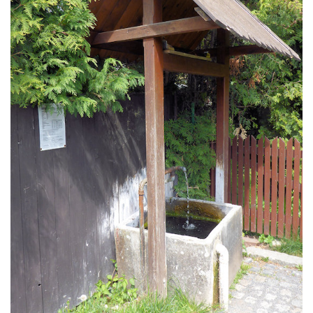
Mariánský pramen (Máchadlo) na
křižovatce ulic Sadová a Nedamovská v
Dubé
Mariánská studánka v ulici Sadová v Dubé
Studna v parku v ulici Požárníků v Dubé
Pramen Sprévy v Ebersbachu
Pramen Zelený Čtvrtek v Kyjovské ulici v
Krásné Lípě
Pramen Luna v sídlišti U Spravedlnosti v
Lounech
Pramen Luna II v nemocničním areálu v
Lounech
Studna v parku v ulici Erbenova ve Veltěži
Studna na východním okraji Michalovic
Pramen pod Studničním vrchem v
Czedikově ulici v Litvínově