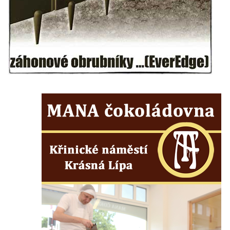
Pramen Tří Svatých u Zákup
Pramen Svatého Kříže u křížové cesty v
Kamenickém Šenově
Sirný pramen v Lužických horách
Hadí pramen
Studánka u Vlčí Hory
Englův pramen u Vlčí Hory
Seibtova studánka u křížové cesty Horní
Maxov