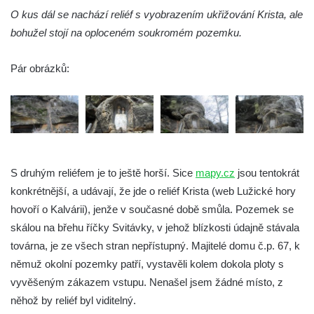
O kus dál se nachází reliéf s vyobrazením ukřižování Krista, ale
bohužel stojí na oploceném soukromém pozemku.
Pár obrázků:
S druhým reliéfem je to ještě horší. Sice
mapy.cz
jsou tentokrát
konkrétnější, a udávají, že jde o reliéf Krista (web Lužické hory
hovoří o Kalvárii), jenže v současné době smůla. Pozemek se
skálou na břehu říčky Svitávky, v jehož blízkosti údajně stávala
továrna, je ze všech stran nepřístupný. Majitelé domu č.p. 67, k
němuž okolní pozemky patří, vystavěli kolem dokola ploty s
vyvěšeným zákazem vstupu. Nenašel jsem žádné místo, z
něhož by reliéf byl viditelný.