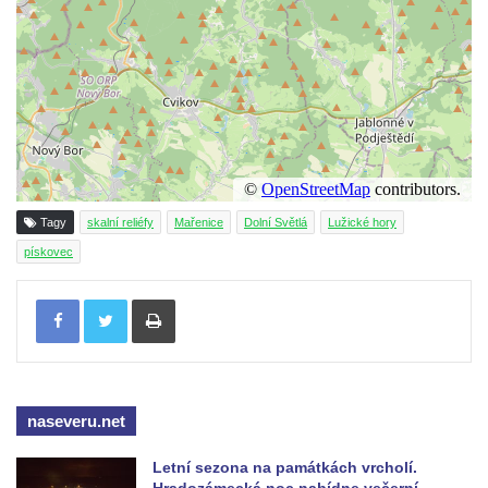
Tagy
skalní reliéfy
Mařenice
Dolní Světlá
Lužické hory
pískovec
Tisknout
naseveru.net
Letní sezona na památkách vrcholí.