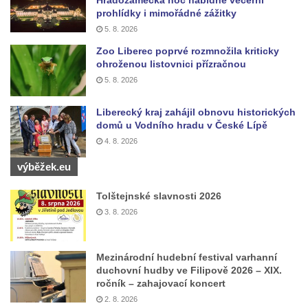
Hradozámecká noc nabídne večerní
prohlídky i mimořádné zážitky
5. 8. 2026
Zoo Liberec poprvé rozmnožila kriticky
ohroženou listovnici přízračnou
5. 8. 2026
Liberecký kraj zahájil obnovu historických
domů u Vodního hradu v České Lípě
4. 8. 2026
výběžek.eu
Tolštejnské slavnosti 2026
3. 8. 2026
Mezinárodní hudební festival varhanní
duchovní hudby ve Filipově 2026 – XIX.
ročník – zahajovací koncert
2. 8. 2026