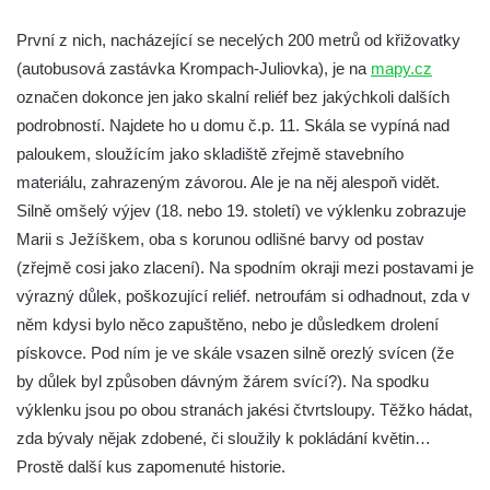
u Pavliček
První z nich, nacházející se necelých 200 metrů od křižovatky
Skalní reliéfy u kaple na Kalvárii v
(autobusová zastávka Krompach-Juliovka), je na
mapy.cz
Mařenicích
označen dokonce jen jako skalní reliéf bez jakýchkoli dalších
Skalní reliéf Ukřižování Krista u bývalého
podrobností. Najdete ho u domu č.p. 11. Skála se vypíná nad
Neumannova mlýna (Trávník – Lužické
paloukem, sloužícím jako skladiště zřejmě stavebního
hory)
materiálu, zahrazeným závorou. Ale je na něj alespoň vidět.
Skalní reliéf Ukřižování Krista (Naděje –
Silně omšelý výjev (18. nebo 19. století) ve výklenku zobrazuje
Lužické hory)
Marii s Ježíškem, oba s korunou odlišné barvy od postav
Skalní reliéf Ukřižování Krista u Pustých
(zřejmě cosi jako zlacení). Na spodním okraji mezi postavami je
kostelů (Lindava – Lužické hory)
výrazný důlek, poškozující reliéf. netroufám si odhadnout, zda v
něm kdysi bylo něco zapuštěno, nebo je důsledkem drolení
Skalní reliéf (nejen) rytíře (Radvanec –
pískovce. Pod ním je ve skále vsazen silně orezlý svícen (že
Lužické hory)
by důlek byl způsoben dávným žárem svící?). Na spodku
Skalní reliéf Ukřižování Krista (Radvanec –
výklenku jsou po obou stranách jakési čtvrtsloupy. Těžko hádat,
Lužické hory)
zda bývaly nějak zdobené, či sloužily k pokládání květin…
Skalní reliéf Ukřižování Krista (Radvanec –
Prostě další kus zapomenuté historie.
Lužické hory)