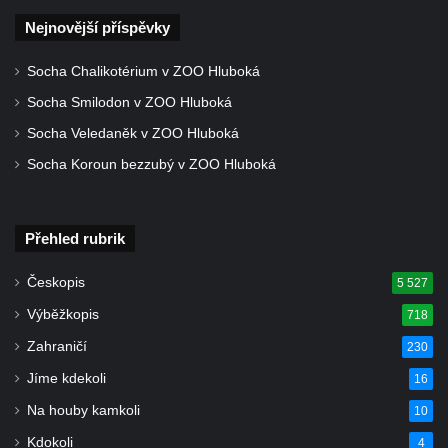
Nejnovější příspěvky
Socha Chalikotérium v ZOO Hluboká
Socha Smilodon v ZOO Hluboká
Socha Veledaněk v ZOO Hluboká
Socha Koroun bezzubý v ZOO Hluboká
Přehled rubrik
Českopis
5 527
Výběžkopis
718
Zahraničí
230
Jíme kdekoli
16
Na houby kamkoli
10
Kdokoli
4