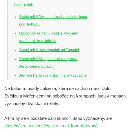
Skalní reliéfy
Skalní reliéf Dívka na okraji zaniklého lomu
pod Jedlovou
Odpočivný kámen u kostela Povýšení
svatého kříže v Údlicích
Skalní reliéf Had západně od Tupadel
Skalní reliéf Sfinga u lesní cesty mezi
Ješovicemi a Tupadly
Jeskyně Harfenice a skalní reliéfy západně
od Tupadel
Na katastru osady Juliovka, která se nachází mezi Dolní
Skalní reliéfy u vstupu do Pekelského údolí
Světlou a Mařenicemi na odbočce na Krompach, jsou v mapách
Odpočivný kámen u hřbitova u Oseku
vyznačeny dva skalní reliéfy.
Skalní reliéf Karla Theodora Körnera na
Dutém kameni
A tím by se v podstatě dalo skončit. Jsou vyznačeny, ale
dozvědět se o nich něco je víc než komplikované
.
Skalní reliéfy Krista a Panny Marie s dítětem