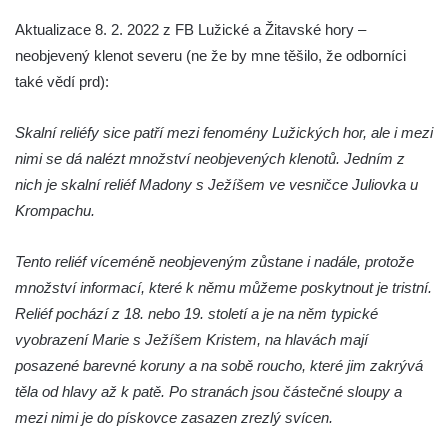
Skalní reliéf Krista po Bičování (Lužické
Aktualizace 8. 2. 2022 z FB Lužické a Žitavské hory –
hory)
neobjevený klenot severu (ne že by mne těšilo, že odborníci
Reliéf Nejsvětější Trojice – Kamenný oltář
také vědí prd):
(Lužické hory)
Skalní reliéfy sice patří mezi fenomény Lužických hor, ale i mezi
Skalní reliéf Útěk do Egypta (Lužické hory)
nimi se dá nalézt množství neobjevených klenotů. Jedním z
Skalní reliéfy v Dolní Světlé (Lužické hory)
nich je skalní reliéf Madony s Ježíšem ve vesničce Juliovka u
Skalní reliéf žebračka (Lužické hory)
Krompachu.
Další méně známé místo Libereckého kraje:
skalní reliéfy v osadě Třídomí
Tento reliéf víceméně neobjeveným zůstane i nadále, protože
množství informací, které k němu můžeme poskytnout je tristní.
Skála smrti u Kunratic
Reliéf pochází z 18. nebo 19. století a je na něm typické
Skalní reliéf Korunování Panny Marie v
vyobrazení Marie s Ježíšem Kristem, na hlavách mají
Srbské Kamenici
posazené barevné koruny a na sobě roucho, které jim zakrývá
těla od hlavy až k patě. Po stranách jsou částečné sloupy a
mezi nimi je do pískovce zasazen zrezlý svícen.