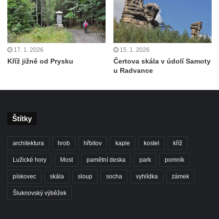
17. 1. 2026
15. 1. 2026
Kříž jižně od Prysku
Čertova skála v údolí Samoty
u Radvance
Štítky
architektura
hrob
hřbitov
kaple
kostel
kříž
Lužické hory
Most
pamětní deska
park
pomník
pískovec
skála
sloup
socha
vyhlídka
zámek
Šluknovský výběžek