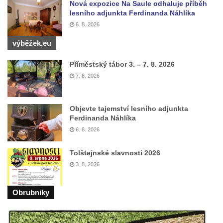
Nová expozice Na Saule odhaluje příběh
Zvonička u polní cesty pod Pastevním
lesního adjunkta Ferdinanda Náhlíka
vrchem u Růžové
6. 8. 2026
Velká zvonice v Rakovníku
výběžek.eu
Zvonice kostela svaté Kateřiny
Alexandrijské ve Velvarech
Příměstský tábor 3. – 7. 8. 2026
7. 8. 2026
Zvonice v Tupadlech
Zvonice v Chrastné
Zvonice u kostela svatých Petra a Pavla v
Objevte tajemství lesního adjunkta
Ferdinanda Náhlíka
Růžové
6. 8. 2026
Zvonice u sochy svatého Jana
Nepomuckého na rozcestí u domu čp. 249 v
Tolštejnské slavnosti 2026
Rozhledu (Jiřetín pod Jedlovou)
3. 8. 2026
Zvonice kostela svatého Vojtěcha v ulici
Křížová v Litoměřicích
Obrubniky
Zvonice Račice
Zvonice u kostela Matky Boží v Lounech