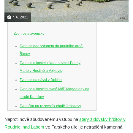
7. 6. 2021
Zvonice a zvoničky
Zvonice nad vstupem do poutního areál
Římov
Zvonice u kostela Nanebevzetí Panny
Marie v Hostíně u Vojkovic
Zvonice na návsi v Dobříni
Zvonice u kostela svaté Máří Magdaleny na
hradě Krasíkov
Zvonička na rozcestí k chatě Jiráskovy
Skály v obci Skály u Teplic nad Metují
Naproti nově zbudovanému vstupu na
starý židovský hřbitov v
Zvonička na zahradě u domu čp. 26 v obci
Roudnici nad Labem
ve Farského ulici je netradiční kamenná
Skály u Teplic nad Metují