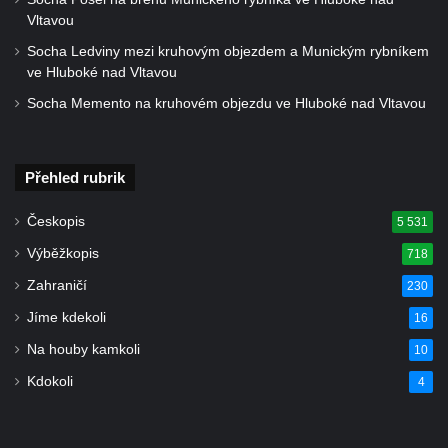
Vltavou
Socha Ledviny mezi kruhovým objezdem a Munickým rybníkem
ve Hluboké nad Vltavou
Socha Memento na kruhovém objezdu ve Hluboké nad Vltavou
Přehled rubrik
Českopis
5 531
Výběžkopis
718
Zahraničí
230
Jíme kdekoli
16
Na houby kamkoli
10
Kdokoli
4