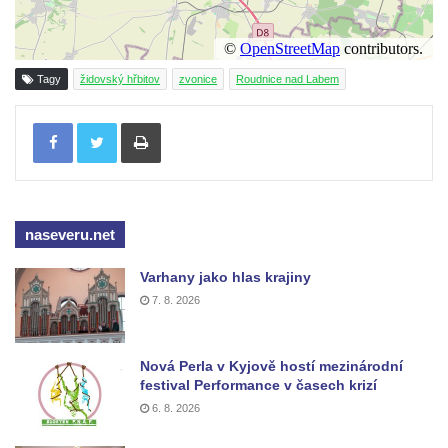
Novosedlicích
Zvonice Svaté rodiny v Přítkově
Tagy
židovský hřbitov
zvonice
Roudnice nad Labem
Zvonice u kostela Nanebevzetí Panny
Marie v Krupce
Tisknout
Zvonice u kostela svaté Kateřiny
Alexandrijské severně od Libotenic
Zvonice u kostela svatého Mikuláše v
Lounkách
naseveru.net
Zvonice na břehu Ohře v Košticích
Varhany jako hlas krajiny
Husova zvonice na Tyršově náměstí v
7. 8. 2026
Lenešicích
Zvonice u kostela Narození svatého Jana
Nová Perla v Kyjově hostí mezinárodní
Křtitele na hřbitově v Zeměchách
festival Performance v časech krizí
Zvonice u mostu přes Lužničku v Dolním
6. 8. 2026
Podluží