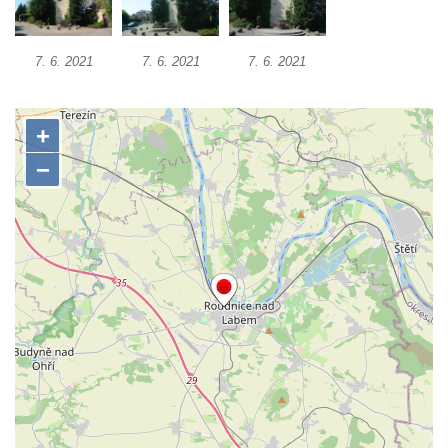
Zvonice u kostela svatého Kryštofa v
Kryštofově Údolí
7. 6. 2021
7. 6. 2021
7. 6. 2021
Zvonice na hřbitově u kostela svatého Jiljí v
Ředhošti
Zvonička v Mlčechvostech
Zvonice na fontáně v atriu magistrátu v Ústí
nad Labem
Zvonice v Petrovicích
Zvonice u kostela svatých Petra a Pavla v
Horním Prysku
Zvonice na Dědkově odpočinku u Naděje
Zvonice u kostela svaté Ludmily v Mělníku
Kamenná zvonice na zahradě domu ev.č.
54 v Jiřetíně pod Jedlovou
Zvonice v Pytlíkově
Zvonice u kostela svatého Valentina v