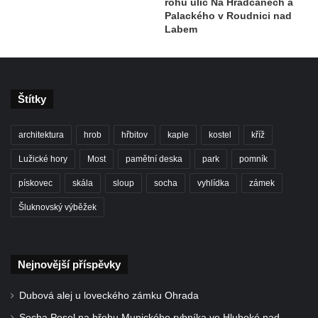
rohu ulic Na Hradčanech a
Palackého v Roudnici nad
Labem
Štítky
architektura
hrob
hřbitov
kaple
kostel
kříž
Lužické hory
Most
pamětní deska
park
pomník
pískovec
skála
sloup
socha
vyhlídka
zámek
Šluknovský výběžek
Nejnovější příspěvky
Dubová alej u loveckého zámku Ohrada
Socha Posel na břehu Munického rybníka ve Hluboké nad