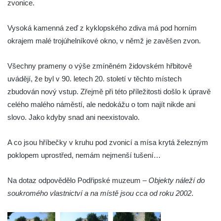
zvonice.
Zvonice v parku v ulici Husova v Benešově
nad Ploučnicí
Vysoká kamenná zeď z kyklopského zdiva má pod horním
Zvonice v parku v Krkonošské ulici v Desné
okrajem malé trojúhelníkové okno, v němž je zavěšen zvon.
Zvonice u kostela svatého Jakuba v
Všechny prameny o výše zmíněném židovském hřbitově
Cítolibech
uvádějí, že byl v 90. letech 20. století v těchto místech
Zvonice církve československé husitské na
zbudován nový vstup. Zřejmě při této příležitosti došlo k úpravě
návsi ve Veltěži
celého malého náměstí, ale nedokážu o tom najít nikde ani
Dřevěná zvonička před domem čp. 109 v
slovo. Jako kdyby snad ani neexistovalo.
Hřivicích
Zvonice církve československé husitské v
A co jsou hříbečky v kruhu pod zvonicí a mísa krytá železným
Hřivicích
poklopem uprostřed, nemám nejmenší tušení…
Zvonice u kostela svatého Jakuba v
Na dotaz odpovědělo Podřipské muzeum –
Objekty náleží do
Hřivicích
soukromého vlastnictví a na místě jsou cca od roku 2002
.
Zvonička před kostelem Narození Panny
Marie v Libochovanech