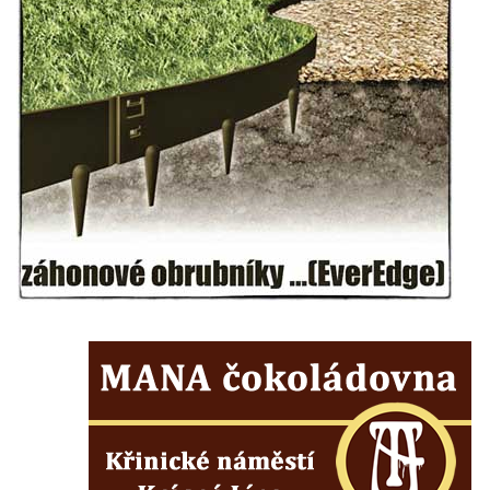
Zvonice Merboltice
Zvonice v Klapém
Zvonice u kostela svatého Václava v
Dlažkovicích
Zvonice v zámeckém parku ve Svojkově
Zvonice u kostela svatých Petra a Pavla v
Sutomi
Zvonice na hřbitově v Třebenicích
Zvonice u kostela svaté Barbory u Zahrádek
Zvonice na hřbitově v Jestřebí
Zvonice u starého židovského hřbitova v
Roudnici nad Labem
Zvonice v Rovném pod Řípem
Zvonice Polesí
Zvonice Levín