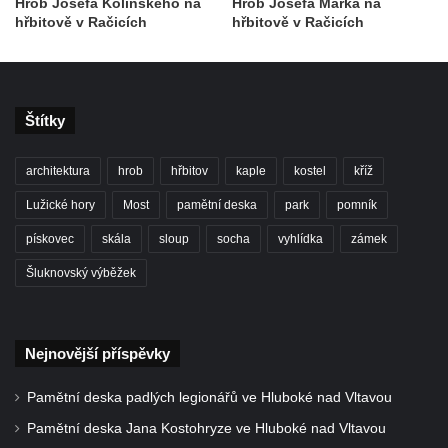
Hrob Josefa Kolínského na
Hrob Josefa Marka na
hřbitově v Račicích
hřbitově v Račicích
Štítky
architektura
hrob
hřbitov
kaple
kostel
kříž
Lužické hory
Most
pamětní deska
park
pomník
pískovec
skála
sloup
socha
vyhlídka
zámek
Šluknovský výběžek
Nejnovější příspěvky
Pamětní deska padlých legionářů ve Hluboké nad Vltavou
Pamětní deska Jana Kostohryze ve Hluboké nad Vltavou