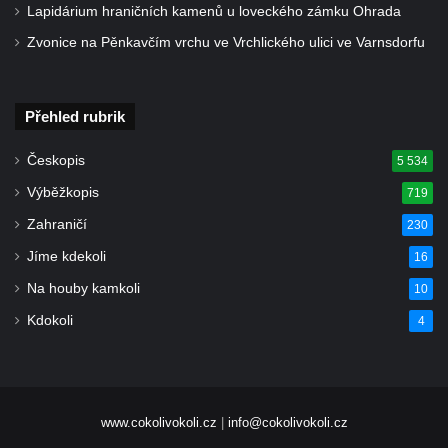
Lapidárium hraničních kamenů u loveckého zámku Ohrada
Zvonice na Pěnkavčím vrchu ve Vrchlického ulici ve Varnsdorfu
Přehled rubrik
Českopis
5 534
Výběžkopis
719
Zahraničí
230
Jíme kdekoli
16
Na houby kamkoli
10
Kdokoli
4
www.cokolivokoli.cz
|
info@cokolivokoli.cz