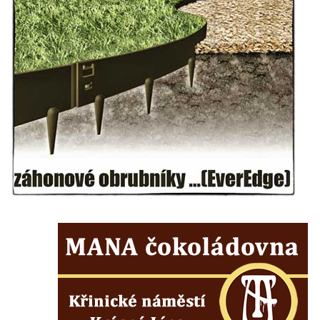
Zvonice Merboltice
Zvonice v Klapém
Zvonice u kostela svatého Václava v
Dlažkovicích
Zvonice v zámeckém parku ve Svojkově
Zvonice u kostela svatých Petra a Pavla v
Sutomi
Zvonice na hřbitově v Třebenicích
Zvonice u kostela svaté Barbory u Zahrádek
Zvonice na hřbitově v Jestřebí
Zvonice u starého židovského hřbitova v
Roudnici nad Labem
Zvonice v Rovném pod Řípem
Zvonice Polesí
Zvonice Levín