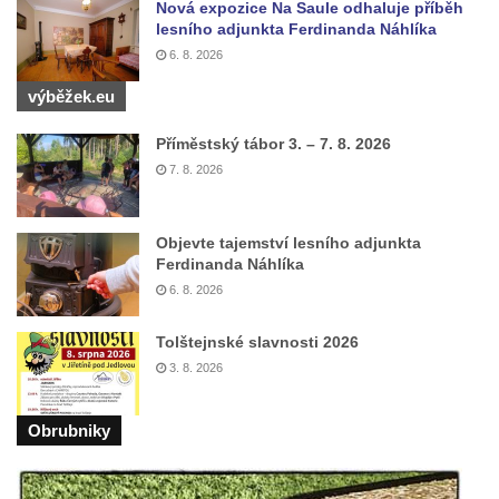
Nová expozice Na Saule odhaluje příběh
vrchem u Růžové
lesního adjunkta Ferdinanda Náhlíka
6. 8. 2026
Velká zvonice v Rakovníku
Zvonice kostela svaté Kateřiny
výběžek.eu
Alexandrijské ve Velvarech
Příměstský tábor 3. – 7. 8. 2026
Zvonice v Tupadlech
7. 8. 2026
Zvonice v Chrastné
Zvonice u kostela svatých Petra a Pavla v
Objevte tajemství lesního adjunkta
Růžové
Ferdinanda Náhlíka
Zvonice u sochy svatého Jana
6. 8. 2026
Nepomuckého na rozcestí u domu čp. 249 v
Tolštejnské slavnosti 2026
Rozhledu (Jiřetín pod Jedlovou)
3. 8. 2026
Zvonice kostela svatého Vojtěcha v ulici
Křížová v Litoměřicích
Obrubniky
Zvonice Račice
Zvonice u kostela Matky Boží v Lounech