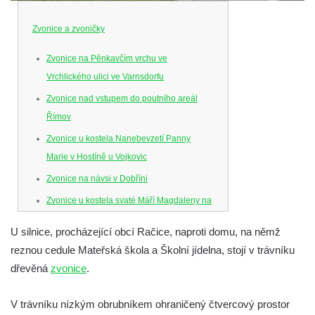
Zvonice a zvoničky
Zvonice na Pěnkavčím vrchu ve
Vrchlického ulici ve Varnsdorfu
Zvonice nad vstupem do poutního areál
Římov
Zvonice u kostela Nanebevzetí Panny
Marie v Hostíně u Vojkovic
Zvonice na návsi v Dobříni
Zvonice u kostela svaté Máří Magdaleny na
hradě Krasíkov
U silnice, procházející obcí Račice, naproti domu, na němž
Zvonička na rozcestí k chatě Jiráskovy
reznou cedule Mateřská škola a Školní jídelna, stojí v trávníku
Skály v obci Skály u Teplic nad Metují
dřevěná
zvonice
.
Zvonička na zahradě u domu čp. 26 v obci
Skály u Teplic nad Metují
V trávníku nízkým obrubníkem ohraničený čtvercový prostor