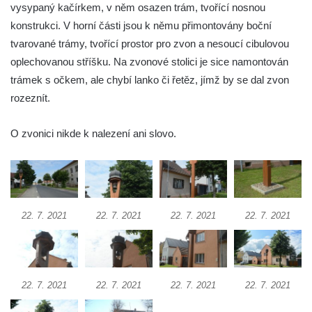
Zvonice v parku v ulici Husova v Benešově
vysypaný kačírkem, v něm osazen trám, tvořící nosnou
nad Ploučnicí
konstrukci. V horní části jsou k němu přimontovány boční
tvarované trámy, tvořící prostor pro zvon a nesoucí cibulovou
Zvonice v parku v Krkonošské ulici v Desné
oplechovanou stříšku. Na zvonové stolici je sice namontován
Zvonice u kostela svatého Jakuba v
trámek s očkem, ale chybí lanko či řetěz, jímž by se dal zvon
Cítolibech
rozeznít.
Zvonice církve československé husitské na
návsi ve Veltěži
O zvonici nikde k nalezení ani slovo.
Dřevěná zvonička před domem čp. 109 v
Hřivicích
Zvonice církve československé husitské v
Hřivicích
22. 7. 2021
22. 7. 2021
22. 7. 2021
22. 7. 2021
Zvonice u kostela svatého Jakuba v
Hřivicích
Zvonička před kostelem Narození Panny
Marie v Libochovanech
22. 7. 2021
22. 7. 2021
22. 7. 2021
22. 7. 2021
Zvonice u kostela svatého Kryštofa v