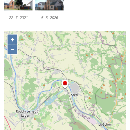
Kryštofově Údolí
Zvonice na hřbitově u kostela svatého Jiljí v
22. 7. 2021
5. 3. 2026
Ředhošti
Zvonička v Mlčechvostech
Zvonice na fontáně v atriu magistrátu v Ústí
nad Labem
Zvonice v Petrovicích
Zvonice u kostela svatých Petra a Pavla v
Horním Prysku
Zvonice na Dědkově odpočinku u Naděje
Zvonice u kostela svaté Ludmily v Mělníku
Kamenná zvonice na zahradě domu ev.č.
54 v Jiřetíně pod Jedlovou
Zvonice v Pytlíkově
Zvonice u kostela svatého Valentina v