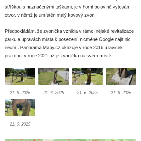
nad Ploučnicí
stříškou s naznačenými taškami, je v horní polovině vytesán
Zvonice v parku v Krkonošské ulici v Desné
otvor, v němž je umístěn malý kovový zvon.
Zvonice u kostela svatého Jakuba v
Předpokládám, že zvonička vznikla v rámci nějaké revitalizace
Cítolibech
parku a úpravách místa k posezení, nicméně Google najít nic
Zvonice církve československé husitské na
neumí. Panorama Mapy.cz ukazuje v roce 2016 u laviček
návsi ve Veltěži
prázdno, v roce 2021 už je zvonička na svém místě.
Dřevěná zvonička před domem čp. 109 v
Hřivicích
Zvonice církve československé husitské v
Hřivicích
21. 6. 2025
21. 6. 2025
21. 6. 2025
21. 6. 2025
Zvonice u kostela svatého Jakuba v
Hřivicích
Zvonička před kostelem Narození Panny
Marie v Libochovanech
21. 6. 2025
Zvonice u kostela svatého Kryštofa v
Kryštofově Údolí