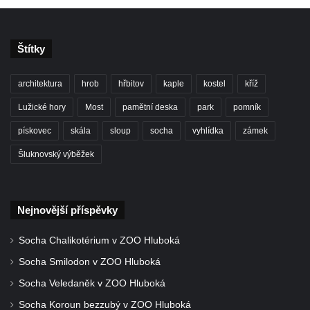
Štítky
architektura
hrob
hřbitov
kaple
kostel
kříž
Lužické hory
Most
pamětní deska
park
pomník
pískovec
skála
sloup
socha
vyhlídka
zámek
Šluknovský výběžek
Nejnovější příspěvky
Socha Chalikotérium v ZOO Hluboká
Socha Smilodon v ZOO Hluboká
Socha Veledaněk v ZOO Hluboká
Socha Koroun bezzubý v ZOO Hluboká