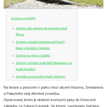
Zvonice a zvoničky
Zvonice nad vstupem do poutního areál
Římov
Zvonice u kostela Nanebevzetí Panny
Marie v Hostíně u Vojkovic
Zvonice na návsi v Dobříni
Zvonice u kostela svaté Máří Magdaleny na
hradě Krasíkov
Zvonička na rozcestí k chatě Jiráskovy
Skály v obci Skály u Teplic nad Metují
Na terase u posezení v parku mezi ulicemi Husova, Smetanova
Zvonička na zahradě u domu čp. 26 v obci
a Palackého stojí dřevěná zvonička.
Skály u Teplic nad Metují
Opracovaný kmen je ukotven kovovými pásy do čtvercové
Zvonice v parku v ulici Husova v Benešově
základny ze žulových kostek. Ve kmeni, završeném špičatou