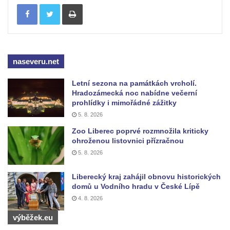
Tisknout
Zvonice Svaté rodiny v Přítkově
Zvonice u kostela Nanebevzetí Panny
Marie v Krupce
Zvonice u kostela svaté Kateřiny
naseveru.net
Alexandrijské severně od Libotenic
Letní sezona na památkách vrcholí.
Zvonice u kostela svatého Mikuláše v
Hradozámecká noc nabídne večerní
Lounkách
prohlídky i mimořádné zážitky
Zvonice na břehu Ohře v Košticích
5. 8. 2026
Husova zvonice na Tyršově náměstí v
Zoo Liberec poprvé rozmnožila kriticky
ohroženou listovnici přízračnou
Lenešicích
5. 8. 2026
Zvonice u kostela Narození svatého Jana
Křtitele na hřbitově v Zeměchách
Liberecký kraj zahájil obnovu historických
domů u Vodního hradu v České Lípě
Zvonice u mostu přes Lužničku v Dolním
4. 8. 2026
Podluží
Zvonička u polní cesty pod Pastevním
výběžek.eu
vrchem u Růžové