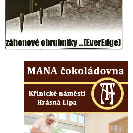
Zvonice v Klapém
Zvonice u kostela svatého Václava v
Dlažkovicích
Zvonice v zámeckém parku ve Svojkově
Zvonice u kostela svatých Petra a Pavla v
Sutomi
Zvonice na hřbitově v Třebenicích
Zvonice u kostela svaté Barbory u Zahrádek
Zvonice na hřbitově v Jestřebí
Zvonice u starého židovského hřbitova v
Roudnici nad Labem
Zvonice v Rovném pod Řípem
Zvonice Polesí
Zvonice Levín
Dřevěná zvonice Lomnice nad Popelkou