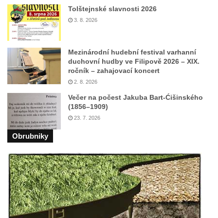
Tolštejnské slavnosti 2026
Velká zvonice v Rakovníku
3. 8. 2026
Zvonice kostela svaté Kateřiny
Alexandrijské ve Velvarech
Mezinárodní hudební festival varhanní
Zvonice v Tupadlech
duchovní hudby ve Filipově 2026 – XIX.
ročník – zahajovací koncert
Zvonice v Chrastné
2. 8. 2026
Zvonice u kostela svatých Petra a Pavla v
Večer na počest Jakuba Bart-Ćišinského
Růžové
(1856–1909)
Zvonice u sochy svatého Jana
23. 7. 2026
Nepomuckého na rozcestí u domu čp. 249 v
Obrubniky
Rozhledu (Jiřetín pod Jedlovou)
Zvonice kostela svatého Vojtěcha v ulici
Křížová v Litoměřicích
Zvonice Račice
Zvonice u kostela Matky Boží v Lounech
Zvonice Merboltice