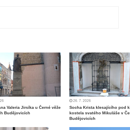
ut
026
26. 7. 2026
na Valeria Jirsíka u Černé věže
Socha Krista klesajícího pod k
h Budějovicích
kostela svatého Mikuláše v Č
Budějovicích