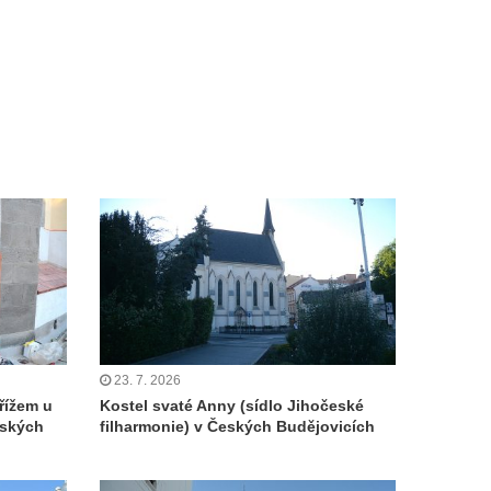
23. 7. 2026
řížem u
Kostel svaté Anny (sídlo Jihočeské
eských
filharmonie) v Českých Budějovicích