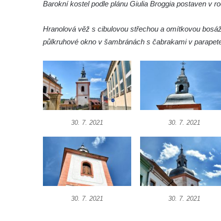
Barokní kostel podle plánu Giulia Broggia postaven v 
Ředhošti
Zvonička v Mlčechvostech
Hranolová věž s cibulovou střechou a omítkovou bosáží 
Zvonice na fontáně v atriu magistrátu v Ústí
půlkruhové okno v šambránách s čabrakami v parapet
nad Labem
Zvonice v Petrovicích
Zvonice u kostela svatých Petra a Pavla v
Horním Prysku
Zvonice na Dědkově odpočinku u Naděje
Zvonice u kostela svaté Ludmily v Mělníku
30. 7. 2021
30. 7. 2021
Kamenná zvonice na zahradě domu ev.č.
54 v Jiřetíně pod Jedlovou
Zvonice v Pytlíkově
Zvonice u kostela svatého Valentina v
Novosedlicích
30. 7. 2021
30. 7. 2021
Zvonice Svaté rodiny v Přítkově