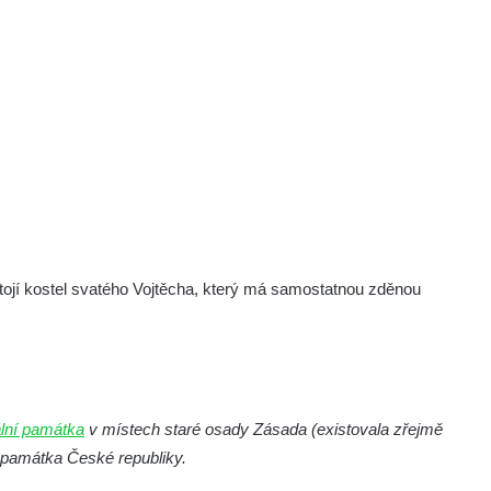
stojí kostel svatého Vojtěcha, který má samostatnou zděnou
ální památka
v místech staré osady Zásada (existovala zřejmě
ní památka České republiky.