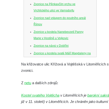
Zvonice na Pěnkavčím vrchu ve
Vrchlického ulici ve Varnsdorfu
Zvonice nad vstupem do poutního areál
Římov
Zvonice u kostela Nanebevzetí Panny
Marie v Hostíně u Vojkovic
Zvonice na návsi v Dobříni
Zvonice u kostela svaté Máří Magdaleny na
hradě Krasíkov
Na křižovatce ulic Křížová a Vojtěšská v Litoměřicích 
Zvonička na rozcestí k chatě Jiráskovy
zvonici.
Skály v obci Skály u Teplic nad Metují
Zvonička na zahradě u domu čp. 26 v obci
Z
netu
a dalších zdrojů:
Skály u Teplic nad Metují
Kostel svatého Vojtěcha
Zvonice v parku v ulici Husova v Benešově
v Litoměřicích je
barokní sakr
již v 11. století) v Litoměřicích. Je chráněn jako kultur
nad Ploučnicí
Zvonice v parku v Krkonošské ulici v Desné