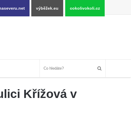
naseveru.net
výběžek.eu
cokolivokoli.cz
lici Křížová v