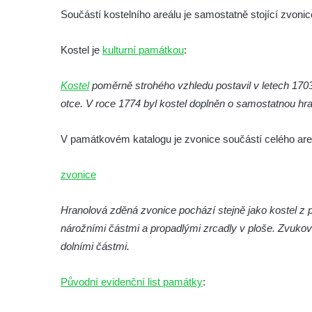
Součástí kostelního areálu je samostatně stojící zvon
Zvonice u kostela svatého Jakuba v
Cítolibech
Kostel je
kulturní památkou
:
Zvonice církve československé husitské na
návsi ve Veltěži
Kostel
poměrně strohého vzhledu postavil v letech 1703
Dřevěná zvonička před domem čp. 109 v
otce. V roce 1774 byl kostel doplněn o samostatnou hr
Hřivicích
V památkovém katalogu je zvonice součástí celého are
Zvonice církve československé husitské v
Hřivicích
zvonice
Zvonice u kostela svatého Jakuba v
Hřivicích
Hranolová zděná zvonice pochází stejně jako kostel z p
Zvonička před kostelem Narození Panny
nárožními částmi a propadlými zrcadly v ploše. Zvuko
Marie v Libochovanech
dolními částmi.
Zvonice u kostela svatého Kryštofa v
Kryštofově Údolí
Původní evidenční list památky
:
Zvonice na hřbitově u kostela svatého Jiljí v