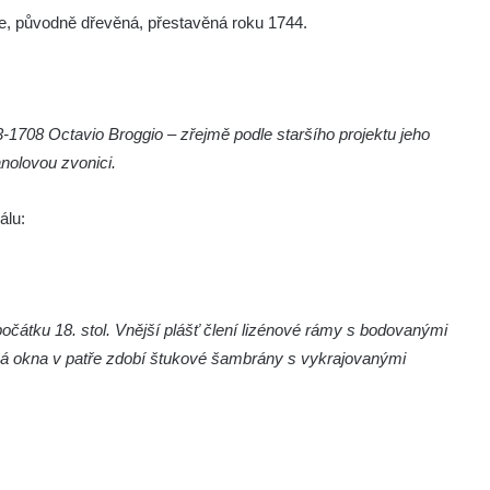
ice, původně dřevěná, přestavěná roku 1744.
-1708 Octavio Broggio – zřejmě podle staršího projektu jeho
anolovou zvonici.
álu:
očátku 18. stol. Vnější plášť člení lizénové rámy s bodovanými
vá okna v patře zdobí štukové šambrány s vykrajovanými