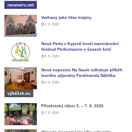
naseveru.net
Zvonice u kostela svatého Valentina v
Novosedlicích
Varhany jako hlas krajiny
Zvonice Svaté rodiny v Přítkově
7. 8. 2026
Zvonice u kostela Nanebevzetí Panny
Marie v Krupce
Nová Perla v Kyjově hostí mezinárodní
Zvonice u kostela svaté Kateřiny
festival Performance v časech krizí
Alexandrijské severně od Libotenic
6. 8. 2026
Zvonice u kostela svatého Mikuláše v
Nová expozice Na Saule odhaluje příběh
Lounkách
lesního adjunkta Ferdinanda Náhlíka
Zvonice na břehu Ohře v Košticích
6. 8. 2026
Husova zvonice na Tyršově náměstí v
výběžek.eu
Lenešicích
Příměstský tábor 3. – 7. 8. 2026
Zvonice u kostela Narození svatého Jana
7. 8. 2026
Křtitele na hřbitově v Zeměchách
Zvonice u mostu přes Lužničku v Dolním
Podluží