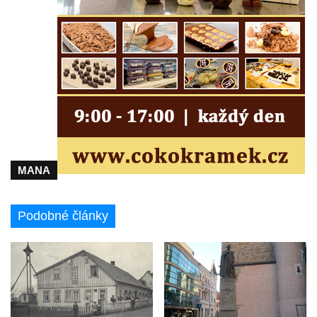
Zvonice Levín
Dřevěná zvonice Lomnice nad Popelkou
MANA
Podobné články