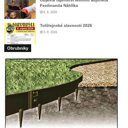
Objevte tajemství lesního adjunkta
Ferdinanda Náhlíka
Zvonička u polní cesty pod Pastevním
6. 8. 2026
vrchem u Růžové
Velká zvonice v Rakovníku
Tolštejnské slavnosti 2026
3. 8. 2026
Zvonice kostela svaté Kateřiny
Alexandrijské ve Velvarech
Obrubniky
Zvonice v Tupadlech
Zvonice v Chrastné
Zvonice u kostela svatých Petra a Pavla v
Růžové
Zvonice u sochy svatého Jana
Nepomuckého na rozcestí u domu čp. 249 v
Rozhledu (Jiřetín pod Jedlovou)
Zvonice kostela svatého Vojtěcha v ulici
Křížová v Litoměřicích
Zvonice Račice