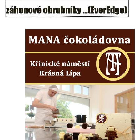
Zvonice u kostela Matky Boží v Lounech
Zvonice Merboltice
Zvonice v Klapém
Zvonice u kostela svatého Václava v
Dlažkovicích
Zvonice v zámeckém parku ve Svojkově
Zvonice u kostela svatých Petra a Pavla v
Sutomi
Zvonice na hřbitově v Třebenicích
Zvonice u kostela svaté Barbory u Zahrádek
Zvonice na hřbitově v Jestřebí
Zvonice u starého židovského hřbitova v
Roudnici nad Labem
Zvonice v Rovném pod Řípem
Zvonice Polesí