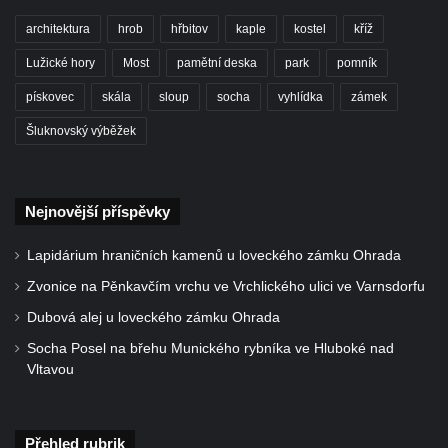
architektura
hrob
hřbitov
kaple
kostel
kříž
Lužické hory
Most
pamětní deska
park
pomník
pískovec
skála
sloup
socha
vyhlídka
zámek
Šluknovský výběžek
Nejnovější příspěvky
Lapidárium hraničních kamenů u loveckého zámku Ohrada
Zvonice na Pěnkavčím vrchu ve Vrchlického ulici ve Varnsdorfu
Dubová alej u loveckého zámku Ohrada
Socha Posel na břehu Munického rybníka ve Hluboké nad
Vltavou
Přehled rubrik