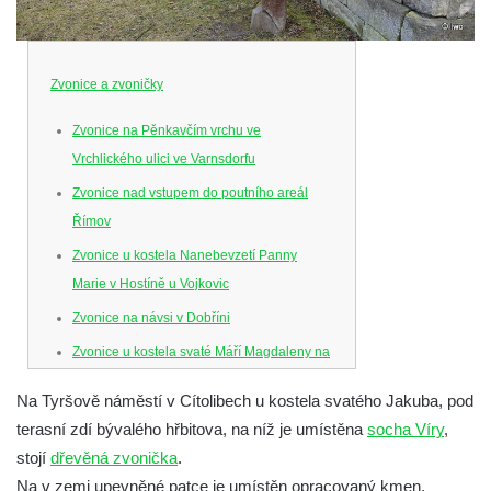
Zvonice a zvoničky
Zvonice na Pěnkavčím vrchu ve
Vrchlického ulici ve Varnsdorfu
Zvonice nad vstupem do poutního areál
Římov
Zvonice u kostela Nanebevzetí Panny
Marie v Hostíně u Vojkovic
Zvonice na návsi v Dobříni
Zvonice u kostela svaté Máří Magdaleny na
hradě Krasíkov
Na Tyršově náměstí v Cítolibech u kostela svatého Jakuba, pod
Zvonička na rozcestí k chatě Jiráskovy
terasní zdí bývalého hřbitova, na níž je umístěna
socha Víry
,
Skály v obci Skály u Teplic nad Metují
stojí
dřevěná zvonička
.
Zvonička na zahradě u domu čp. 26 v obci
Na v zemi upevněné patce je umístěn opracovaný kmen,