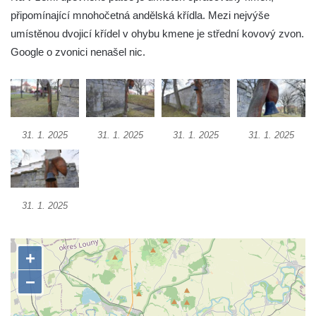
Skály u Teplic nad Metují
připomínající mnohočetná andělská křídla. Mezi nejvýše
Zvonice v parku v ulici Husova v Benešově
umístěnou dvojicí křídel v ohybu kmene je střední kovový zvon.
nad Ploučnicí
Google o zvonici nenašel nic.
Zvonice v parku v Krkonošské ulici v Desné
Zvonice u kostela svatého Jakuba v
Cítolibech
Zvonice církve československé husitské na
31. 1. 2025
31. 1. 2025
31. 1. 2025
31. 1. 2025
návsi ve Veltěži
Dřevěná zvonička před domem čp. 109 v
Hřivicích
31. 1. 2025
Zvonice církve československé husitské v
Hřivicích
Zvonice u kostela svatého Jakuba v
Hřivicích
Zvonička před kostelem Narození Panny
Marie v Libochovanech