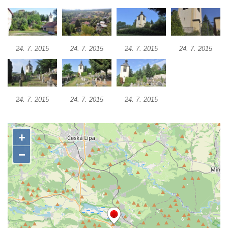
Zvonice u kostela svatého Václava v
Dlažkovicích
Zvonice v zámeckém parku ve Svojkově
24. 7. 2015
24. 7. 2015
24. 7. 2015
24. 7. 2015
Zvonice u kostela svatých Petra a Pavla v
Sutomi
Zvonice na hřbitově v Třebenicích
Zvonice u kostela svaté Barbory u Zahrádek
24. 7. 2015
24. 7. 2015
24. 7. 2015
Zvonice na hřbitově v Jestřebí
Zvonice u starého židovského hřbitova v
Roudnici nad Labem
Zvonice v Rovném pod Řípem
Zvonice Polesí
Zvonice Levín
Dřevěná zvonice Lomnice nad Popelkou