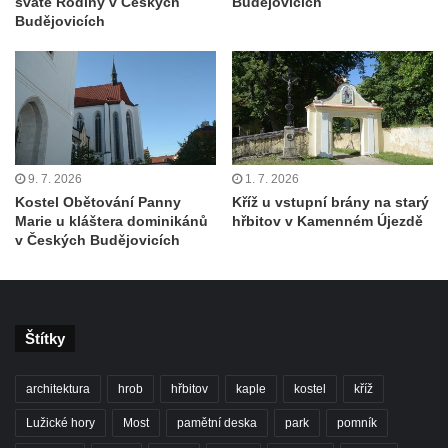
svaté Rodiny v Českých
Budějovicích
Budějovicích
9. 7. 2026
1. 7. 2026
Kostel Obětování Panny
Kříž u vstupní brány na starý
Marie u kláštera dominikánů
hřbitov v Kamenném Újezdě
v Českých Budějovicích
Štítky
architektura
hrob
hřbitov
kaple
kostel
kříž
Lužické hory
Most
pamětní deska
park
pomník