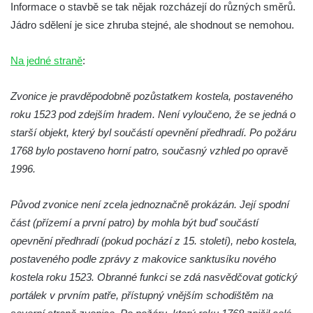
Zvonice v parku v Krkonošské ulici v Desné
Informace o stavbě se tak nějak rozcházejí do různých směrů.
Jádro sdělení je sice zhruba stejné, ale shodnout se nemohou.
Zvonice u kostela svatého Jakuba v
Cítolibech
Na jedné straně
:
Zvonice církve československé husitské na
návsi ve Veltěži
Zvonice je pravděpodobně pozůstatkem kostela, postaveného
Dřevěná zvonička před domem čp. 109 v
roku 1523 pod zdejším hradem. Není vyloučeno, že se jedná o
Hřivicích
starší objekt, který byl součástí opevnění předhradí. Po požáru
Zvonice církve československé husitské v
1768 bylo postaveno horní patro, současný vzhled po opravě
Hřivicích
1996.
Zvonice u kostela svatého Jakuba v
Původ zvonice není zcela jednoznačně prokázán. Její spodní
Hřivicích
část (přízemí a první patro) by mohla být buď součástí
Zvonička před kostelem Narození Panny
opevnění předhradí (pokud pochází z 15. století), nebo kostela,
Marie v Libochovanech
postaveného podle zprávy z makovice sanktusíku nového
Zvonice u kostela svatého Kryštofa v
kostela roku 1523. Obranné funkci se zdá nasvědčovat gotický
Kryštofově Údolí
portálek v prvním patře, přístupný vnějším schodištěm na
Zvonice na hřbitově u kostela svatého Jiljí v