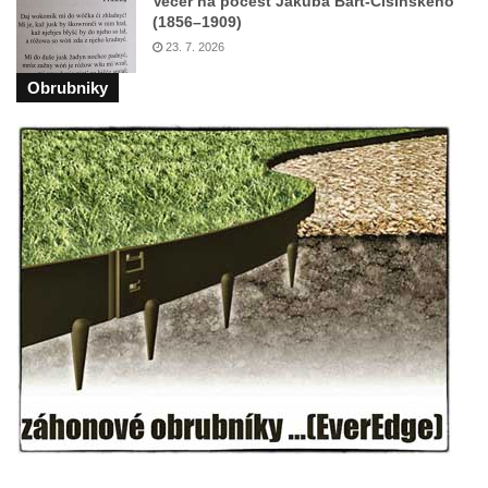
Večer na počest Jakuba Bart-Ćišinského
(1856–1909)
23. 7. 2026
Obrubniky