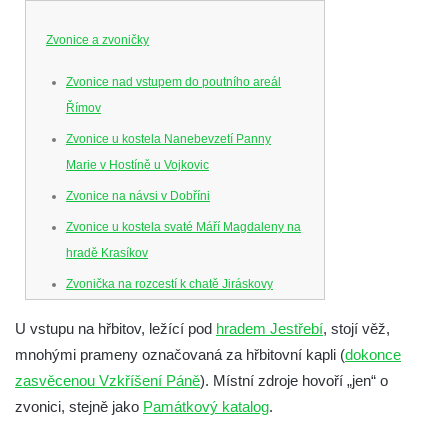
Zvonice a zvoničky
Zvonice nad vstupem do poutního areál
Římov
Zvonice u kostela Nanebevzetí Panny
Marie v Hostíně u Vojkovic
Zvonice na návsi v Dobříni
Zvonice u kostela svaté Máří Magdaleny na
hradě Krasíkov
Zvonička na rozcestí k chatě Jiráskovy
Skály v obci Skály u Teplic nad Metují
U vstupu na hřbitov, ležící pod
hradem Jestřebí
, stojí věž,
Zvonička na zahradě u domu čp. 26 v obci
mnohými prameny označovaná za hřbitovní kapli (
dokonce
Skály u Teplic nad Metují
zasvěcenou Vzkříšení Páně
). Místní zdroje hovoří „jen“ o
Zvonice v parku v ulici Husova v Benešově
zvonici, stejně jako
Památkový katalog
.
nad Ploučnicí