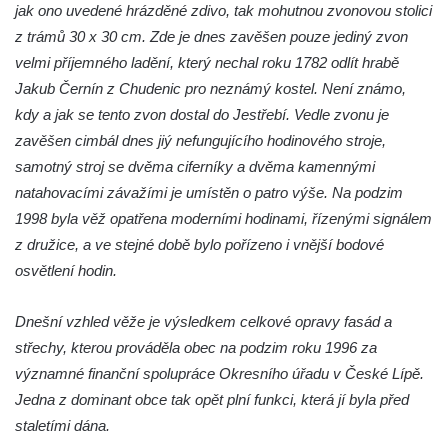
jak ono uvedené hrázděné zdivo, tak mohutnou zvonovou stolici
Zvonice kostela svaté Kateřiny
z trámů 30 x 30 cm. Zde je dnes zavěšen pouze jediný zvon
Alexandrijské ve Velvarech
velmi příjemného ladění, který nechal roku 1782 odlít hrabě
Zvonice v Tupadlech
Jakub Černín z Chudenic pro neznámý kostel. Není známo,
kdy a jak se tento zvon dostal do Jestřebí. Vedle zvonu je
Zvonice v Chrastné
zavěšen cimbál dnes jiý nefungujícího hodinového stroje,
Zvonice u kostela svatých Petra a Pavla v
samotný stroj se dvěma ciferníky a dvěma kamennými
Růžové
natahovacími závažími je umístěn o patro výše. Na podzim
Zvonice u sochy svatého Jana
1998 byla věž opatřena moderními hodinami, řízenými signálem
Nepomuckého na rozcestí u domu čp. 249 v
z družice, a ve stejné době bylo pořízeno i vnější bodové
Rozhledu (Jiřetín pod Jedlovou)
osvětlení hodin.
Zvonice kostela svatého Vojtěcha v ulici
Křížová v Litoměřicích
Dnešní vzhled věže je výsledkem celkové opravy fasád a
Zvonice Račice
střechy, kterou prováděla obec na podzim roku 1996 za
významné finanční spolupráce Okresního úřadu v České Lípě.
Zvonice u kostela Matky Boží v Lounech
Jedna z dominant obce tak opět plní funkci, která jí byla před
Zvonice Merboltice
staletími dána.
Zvonice v Klapém