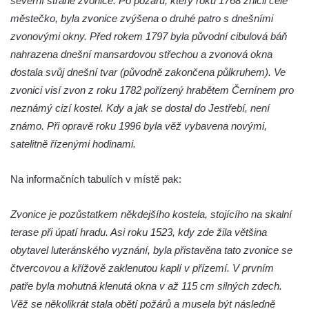
severní straně zvonice. Po požáru, který roku 1768 zničil celé
Ředhošti
městečko, byla zvonice zvýšena o druhé patro s dnešními
Zvonička v Mlčechvostech
zvonovými okny. Před rokem 1797 byla původní cibulová báň
nahrazena dnešní mansardovou střechou a zvonová okna
Zvonice na fontáně v atriu magistrátu v Ústí
dostala svůj dnešní tvar (původně zakončena půlkruhem). Ve
nad Labem
zvonici visí zvon z roku 1782 pořízený hrabětem Černínem pro
Zvonice v Petrovicích
neznámý cizí kostel. Kdy a jak se dostal do Jestřebí, není
Zvonice u kostela svatých Petra a Pavla v
známo. Při opravě roku 1996 byla věž vybavena novými,
Horním Prysku
satelitně řízenými hodinami.
Zvonice na Dědkově odpočinku u Naděje
Zvonice u kostela svaté Ludmily v Mělníku
Na informačních tabulích v místě pak:
Kamenná zvonice na zahradě domu ev.č.
Zvonice je pozůstatkem někdejšího kostela, stojícího na skalní
54 v Jiřetíně pod Jedlovou
terase při úpatí hradu. Asi roku 1523, kdy zde žila většina
Zvonice v Pytlíkově
obytavel luteránského vyznání, byla přistavěna tato zvonice se
Zvonice u kostela svatého Valentina v
čtvercovou a křížově zaklenutou kaplí v přízemí. V prvním
Novosedlicích
patře byla mohutná klenutá okna v až 115 cm silných zdech.
Zvonice Svaté rodiny v Přítkově
Věž se několikrát stala obětí požárů a musela být následně