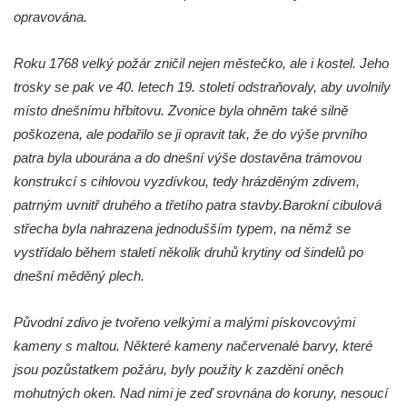
Zvonice u kostela Nanebevzetí Panny
opravována.
Marie v Krupce
Roku 1768 velký požár zničil nejen městečko, ale i kostel. Jeho
Zvonice u kostela svaté Kateřiny
trosky se pak ve 40. letech 19. století odstraňovaly, aby uvolnily
Alexandrijské severně od Libotenic
místo dnešnímu hřbitovu. Zvonice byla ohněm také silně
Zvonice u kostela svatého Mikuláše v
poškozena, ale podařilo se ji opravit tak, že do výše prvního
Lounkách
patra byla ubourána a do dnešní výše dostavěna trámovou
Zvonice na břehu Ohře v Košticích
konstrukcí s cihlovou vyzdívkou, tedy hrázděným zdivem,
Husova zvonice na Tyršově náměstí v
patrným uvnitř druhého a třetího patra stavby.Barokní cibulová
Lenešicích
střecha byla nahrazena jednodušším typem, na němž se
Zvonice u kostela Narození svatého Jana
vystřídalo během staletí několik druhů krytiny od šindelů po
Křtitele na hřbitově v Zeměchách
dnešní měděný plech.
Zvonice u mostu přes Lužničku v Dolním
Původní zdivo je tvořeno velkými a malými pískovcovými
Podluží
kameny s maltou. Některé kameny načervenalé barvy, které
Zvonička u polní cesty pod Pastevním
jsou pozůstatkem požáru, byly použity k zazdění oněch
vrchem u Růžové
mohutných oken. Nad nimi je zeď srovnána do koruny, nesoucí
Velká zvonice v Rakovníku