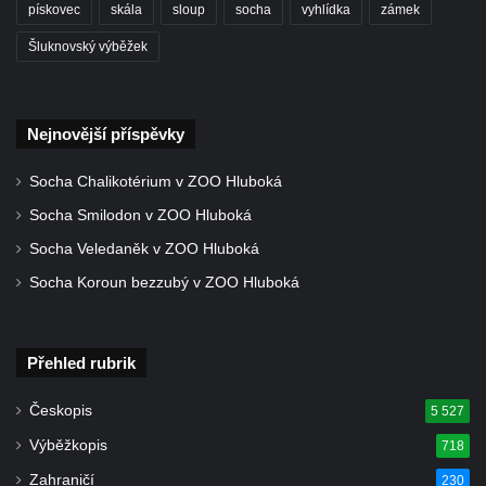
pískovec
skála
sloup
socha
vyhlídka
zámek
Šluknovský výběžek
Nejnovější příspěvky
Socha Chalikotérium v ZOO Hluboká
Socha Smilodon v ZOO Hluboká
Socha Veledaněk v ZOO Hluboká
Socha Koroun bezzubý v ZOO Hluboká
Přehled rubrik
Českopis
5 527
Výběžkopis
718
Zahraničí
230