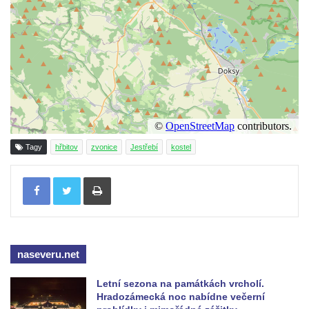
Tagy
hřbitov
zvonice
Jestřebí
kostel
Tisknout
naseveru.net
Letní sezona na památkách vrcholí.
Hradozámecká noc nabídne večerní