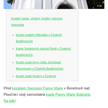
Kostely, kaple, chrámy, hrobky, márnice,
mauzolea
Kostel svatého Mikuláše v Českých
Budějovicích
Kaple Smrtelných úzkostí Páně v Českých
Budějovicích
Kostel svaté Anny (sídlo Jihočeské
filharmonie) v Českých Budějovicích
Kostel svaté Rodiny v Českých
Budějovicích
Před
kostelem Narození Panny Marie
v Benešově nad
Kostel Obětování Panny Marie u kláštera
Ploučnicí stojí samostatná
kaple Panny Marie Bolestné
.
dominikánů v Českých Budějovicích
Na wiki
:
Kostel Všech svatých v Kamenném Újezdě