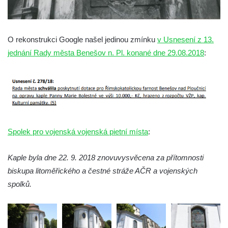
Kostel Panny Marie Pomocné s Ivanitskou
poustevnou v Teplicích nad Metují
Hřbitovní kaple/márnice na hřbitově v
O rekonstrukci Google našel jedinou zmínku
v Usnesení z 13.
Teplicích nad Metují
jednání Rady města Benešov n. Pl. konané dne 29.08.2018
:
Kostel svatého Vavřince v Teplicích nad
Metují
Hrobová kaple Johanna Nitsche na
hřbitově na Vlčí Hoře
Kaple Panny Marie Karmelské na Vlčí Hoře
Spolek pro vojenská vojenská pietní místa
:
Kostel svatého Bartoloměje v Teplicích
Kostel svatého Jana Křtitele na Zámeckém
Kaple byla dne 22. 9. 2018 znovuvysvěcena za přítomnosti
náměstí v Teplicích
biskupa litoměřického a čestné stráže AČR a vojenských
spolků.
Chrám Povýšení svatého Kříže na
Zámeckém náměstí v Teplicích
Výklenková kaple u vodojemu v severní
části Kozel