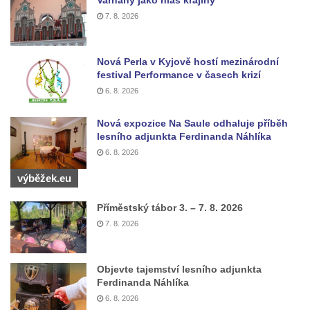
Kamenice
7. 8. 2026
Kostel svatého Vendelína v Perštejně
Kostel Nejsvětější Trojice v Klášterci nad
Nová Perla v Kyjově hostí mezinárodní
Ohří
festival Performance v časech krizí
Evangelická modlitebna u autobusového
6. 8. 2026
nádraží v Dubé
Hřbitovní kaple ve Velkém Šenově
Nová expozice Na Saule odhaluje příběh
lesního adjunkta Ferdinanda Náhlíka
Kaple svaté Apolónie v Cítolibech
6. 8. 2026
Kostel svatého Jakuba Většího v Cítolibech
výběžek.eu
Márnice na hřbitově v Chlumčanech
Příměstský tábor 3. – 7. 8. 2026
Kostel svatého Klementa ve Chlumčanech
7. 8. 2026
Kaple svatého Václava ve Vlčí
Kaple svatého Floriána ve Veltěži
Objevte tajemství lesního adjunkta
Kaple západně od Veltěž u silnice do
Ferdinanda Náhlíka
Černčic
6. 8. 2026