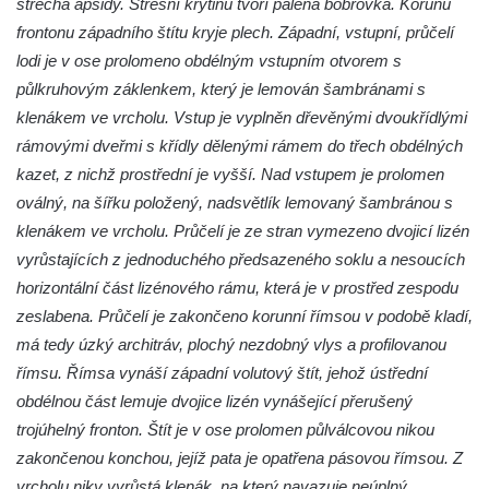
střecha apsidy. Střešní krytinu tvoří pálená bobrovka. Korunu
Pilát
frontonu západního štítu kryje plech. Západní, vstupní, průčelí
Křížová cesta Římov – XIV. kaple – U
lodi je v ose prolomeno obdélným vstupním otvorem s
Kaifáše (U Děvečky)
půlkruhovým záklenkem, který je lemován šambránami s
Křížová cesta Římov – XIII. kaple – U
klenákem ve vrcholu. Vstup je vyplněn dřevěnými dvoukřídlými
Annáše (U Kaifáše)
rámovými dveřmi s křídly dělenými rámem do třech obdélných
Křížová cesta Římov – XII. kaple – Vodní
kazet, z nichž prostřední je vyšší. Nad vstupem je prolomen
brána
oválný, na šířku položený, nadsvětlík lemovaný šambránou s
klenákem ve vrcholu. Průčelí je ze stran vymezeno dvojicí lizén
Křížová cesta Římov – XI. kaple – Ježíš
vyrůstajících z jednoduchého předsazeného soklu a nesoucích
haněn a tupen
horizontální část lizénového rámu, která je v prostřed zespodu
Křížová cesta Římov – X. kaple – U
zeslabena. Průčelí je zakončeno korunní římsou v podobě kladí,
Cedronu
má tedy úzký architráv, plochý nezdobný vlys a profilovanou
Křížová cesta Římov – IX. kaple – U
římsu. Římsa vynáší západní volutový štít, jehož ústřední
chromého žida
obdélnou část lemuje dvojice lizén vynášející přerušený
Křížová cesta Římov – VIII. kaple – Kristus
trojúhelný fronton. Štít je v ose prolomen půlválcovou nikou
svázán a ze zahrady vyhnán
zakončenou konchou, jejíž pata je opatřena pásovou římsou. Z
Křížová cesta Římov – VII. kaple – Políbení
vrcholu niky vyrůstá klenák, na který navazuje neúplný