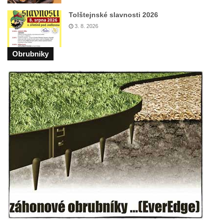
Kaple Panny Marie Růžencové na návsi v
Konětopech
Tolštejnské slavnosti 2026
3. 8. 2026
Výklenková kaple u silnice jižně od Hřivic
Kostel svatého Jakuba ve Hřivicích
Obrubniky
Kaple svatého Vavřince na návsi v
Touchovicích
Kaple u polní cesty východně od zámku v
Jimlíně
Kaple svatého Rocha na zvířecím hřbitově v
Jimlíně
Kaple v zahradě domu čp. 55 v Jimlíně
Kaple svatého Josefa v Jimlíně
Márnice na hřbitově v Opočně u Loun
Kostel Nanebevzetí Panny Marie v Opočně
Kostel svaté Barbory v Otvicích
Kostel svatého archanděla Michaela ve