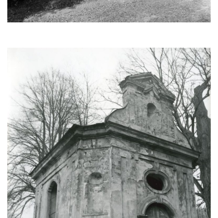
Kaple Andělů strážných (Fürleova kaple) v
Mikulášovicích
Balzerova kaple v Mikulášovicích
Kostel svatého Václava ve Šluknově
Kostel svatého Mikuláše v Třebušíně
Klášterní kostel svatého Františka z Assisi v
Zákupech
Kaple svatého Josefa u Zákup
Kostel svatých Fabiána a Šebestiána v
Zákupech
Kostel svatého Havla v Kuřívodech
Kaple Krista v žaláři u kostela Nalezení
svatého Kříže ve Frýdlantu
Kostel Nalezení svatého Kříže ve Frýdlantu
Kostel Krista Spasitele ve Frýdlantu