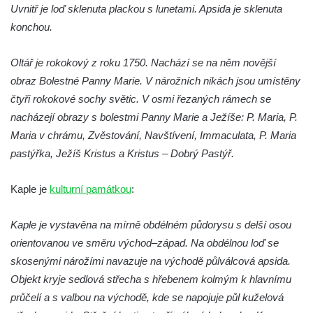
Křížová cesta Římov – XXII. kaple – Šimon
Uvnitř je loď sklenuta plackou s lunetami. Apsida je sklenuta
Cyrénský pomáhá Ježíši nést kříž
konchou.
Křížová cesta Římov – XXI. kaple –
Oltář je rokokový z roku 1750. Nachází se na něm novější
Popravní brána
obraz Bolestné Panny Marie. V nárožních nikách jsou umístěny
Křížová cesta Římov – XX. kaple – Svatá
čtyři rokokové sochy světic. V osmi řezaných rámech se
Veronika potkává Ježíše a utírá mu do své
nacházejí obrazy s bolestmi Panny Marie a Ježíše: P. Maria, P.
roušky pot z tváře
Maria v chrámu, Zvěstování, Navštívení, Immaculata, P. Maria
Křížová cesta Římov – XIX. kaple – Kristus
pastýřka, Ježíš Kristus a Kristus – Dobrý Pastýř.
kříž nesoucí potkává Pannu Marii
Křížová cesta Římov – XVIII. kaple – Na
Kaple je
kulturní památkou
:
Ježíše vložen kříž
Křížová cesta Římov – XVII. kaple – Velký
Kaple je vystavěna na mírně obdélném půdorysu s delší osou
Pilát
orientovanou ve směru východ–západ. Na obdélnou loď se
skosenými nárožími navazuje na východě půlválcová apsida.
Křížová cesta Římov – XVI. kaple – U
Objekt kryje sedlová střecha s hřebenem kolmým k hlavnímu
Herodesa
průčelí a s valbou na východě, kde se napojuje půl kuželová
Křížová cesta Římov – XV. kaple – Malý