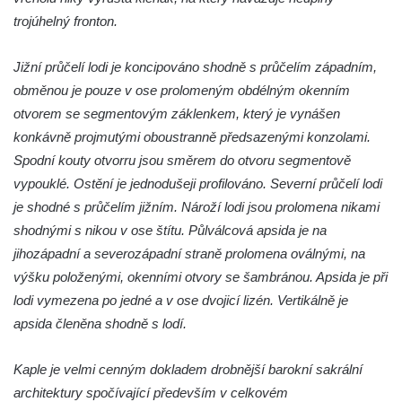
Jidášovo
trojúhelný fronton.
Křížová cesta Římov – VI. kaple – Olivetská
Jižní průčelí lodi je koncipováno shodně s průčelím západním,
hora (Getsemanská zahrada)
obměnou je pouze v ose prolomeným obdélným okenním
Křížová cesta Římov – V. kaple – Smutná
otvorem se segmentovým záklenkem, který je vynášen
duše
konkávně projmutými oboustranně předsazenými konzolami.
Křížová cesta Římov – IV. kaple – Pustá ves
Spodní kouty otvorru jsou směrem do otvoru segmentově
Křížová cesta Římov – III. kaple – Stádní
vypouklé. Ostění je jednodušeji profilováno. Severní průčelí lodi
brána
je shodné s průčelím jižním. Nároží lodi jsou prolomena nikami
Křížová cesta Římov – II. kaple – Poslední
shodnými s nikou v ose štítu. Půlválcová apsida je na
večeře Páně
jihozápadní a severozápadní straně prolomena oválnými, na
Křížová cesta Římov – I. kaple – Loučení
výšku položenými, okenními otvory se šambránou. Apsida je při
Ježíše s Pannou Marií
lodi vymezena po jedné a v ose dvojicí lizén. Vertikálně je
apsida členěna shodně s lodí.
Márnice na hřbitově v Římově
Kaple v Horním Třeboníně
Kaple je velmi cenným dokladem drobnější barokní sakrální
Kaple Panny Marie v Horním Třeboníně
architektury spočívající především v celkovém