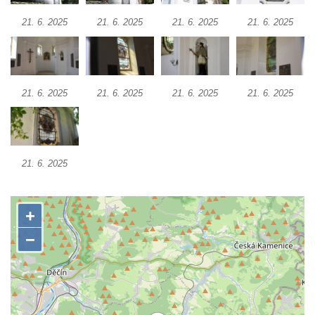
Kaple u kostela svatého Jakuba Většího
21. 6. 2025
21. 6. 2025
21. 6. 2025
21. 6. 2025
(Staršího) u Lahovic
Kostel svatého Jakuba Většího (Staršího) u
Lahovic
21. 6. 2025
21. 6. 2025
21. 6. 2025
21. 6. 2025
Kostel svatých Petra a Pavla v Želkovicích
Kaple Panny Marie Bolestné v Benešově
nad Ploučnicí
Kostel Narození Panny Marie v Benešově
21. 6. 2025
nad Ploučnicí
Hrobová kaple Mattauschů na hřbitově v
Benešově nad Ploučnicí
Kostel svaté Anny v Tisé
Hrobka rodiny Rohn na hřbitově v
Šumburku nad Desnou – Tanvaldu
Hřbitovní kaple v Šumburku nad Desnou –