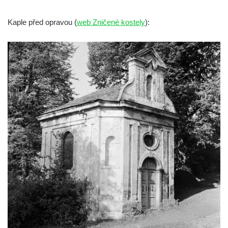
Kaple Olivetské hory pod věží kostela
svatého Michaela Archanděla v Bochově
Kaple před opravou (
web Zničené kostely
):
Mildeova kaple pod Ortelem
Kostel Zvěstování Panny Marie v Duchcově
Výklenková kaple v Teplické ulici u stadionu
v Duchcově
Evangelický kostel v Duchcově
Kostel svatých Petra a Pavla v Jeníkově
Kaple svaté Anny v Jeníkově
Kaple Panny Marie v Lahošti
Kaple svatého Jana Nepomuckého v
Lahošti
Kostel svatého Mikuláše v Mikulášovicích
Kaple Tří otců v Mikulášovicích
Kaple Matky Boží v Mikulášovicích