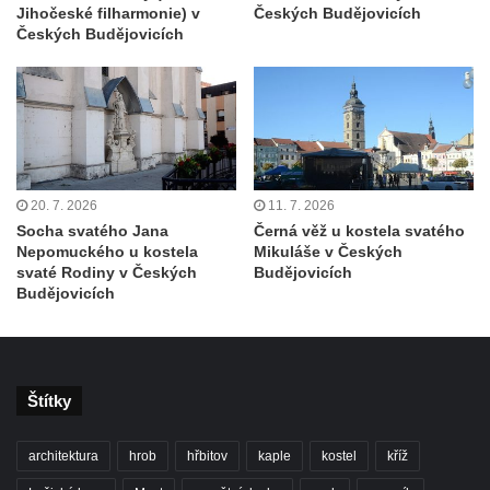
Kaple svatého Jana Nepomuckého v Lišnici
Jihočeské filharmonie) v
Českých Budějovicích
Českých Budějovicích
Hřbitovní kaple v Chotyni
Kaple Čtrnácti svatých pomocníků v
Grabštejně
Hřbitovní kaple v Hrádku nad Nisou
Müllerova hrobka v Hrádku nad Nisou
Márnice na hřbitově ve Sněžné
20. 7. 2026
11. 7. 2026
Socha svatého Jana
Černá věž u kostela svatého
Kostel Panny Marie Sněžné ve Sněžné
Nepomuckého u kostela
Mikuláše v Českých
Kaple Nejsvětější Trojice ve Sněžné
svaté Rodiny v Českých
Budějovicích
Budějovicích
Hřbitovní kaple v Horním Podluží
Kostel svaté Máří Magdalény v Božanově
Hrobka rodiny Brass na hřbitově v Dolním
Podluží
Štítky
Kostel svatého Bartoloměje ve Velkém
architektura
hrob
hřbitov
kaple
kostel
kříž
Šenově