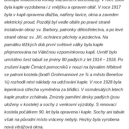
Márnice na hřbitově v Kozlech
byla kaple vyzdobena i z vnějšku a opraven oltář. V roce 1917
Vesnický kostel v Reinhardtsdorfu
byla v kapli opravena dlažba, natřeny lavice, okna a zaveden
Kaple v Oparnu
elektrický proud. Později byl vedle oltáře po pravé straně
Protestantský (evangelicko-luterský) kostel
instalován obraz sv. Barbory, patronky dělostřelectva, a po levé
Crostau
straně obraz sv. Jiří, ochránce pěchoty a jezdectva. Na
památku těžkých dob první světové války byla kaple
Kaple Nanebevstoupení Panny Marie ve
přejmenována na Válečnou vzpomínkovou kapli. Uvnitř bylo
Svitavě
umístěno šest tabulí se jmény 80 padlých z let 1914 – 1918. Po
Výklenková kaple Piety ve Svojkově
zrušení kaple Čtrnácti pomocníků v nouzi na bývalém hřbitově
Kostel Nejsvětější Trojice ve Velenicích
se patroni kostela (bratří Grohmannové ze ¾ a město Benešov
Kostel svatého Vavřince v Okounově
¼) rozhodli nést náklady na udržování kaple. V roce 1928 byla
Kostel svatých Petra a Pavla v Semilech
lepenková střecha vyměněna za břidlici. V osmdesátých letech
kaple prudce zchátrala. Zmizely pamětní desky padlých (jsou
Kostel Nanebevzetí Panny Marie (St. Mariä
uloženy v kostele) a sochy z venkovní výzdoby. S renovací
Himmelfahrt) v Schirgiswalde
kostela počátkem 90. let byla opravena i kaple. Sochy ani tabule
Kostel svaté Máří Magdaleny u hradu
však na původní místo vráceny nebyly. Hezky byla vyrobena
Krasíkov
nová vitrážová okna.