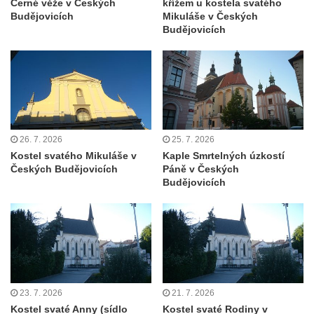
Černé věže v Českých
křížem u kostela svatého
Kostel svatého Floriána v Podbradci
Budějovicích
Mikuláše v Českých
Kaple na západním okraji Ředhoště
Budějovicích
Kostel svatého Jiljí v Ředhošti
Kaple severně od Ředhoště
Kostel Nanebevzetí Panny Marie v Horním
Jiřetíně
Kostel Nanebevzetí Panny Marie v
26. 7. 2026
25. 7. 2026
Postoloprtech
Kostel svatého Mikuláše v
Kaple Smrtelných úzkostí
Českých Budějovicích
Páně v Českých
Hřbitovní kaple v Postoloprtech
Budějovicích
Kostel svatého Jana Evangelisty v Malém
Březně
Kaple svatého Antonína Paduánského na
návsi ve Vysokém Březně
Bývalá kaple svatých Jana a Pavla v
23. 7. 2026
21. 7. 2026
Nemilkově
Kostel svaté Anny (sídlo
Kostel svaté Rodiny v