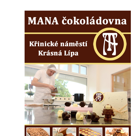
Všestudech
Kostel svatého Václava ve Strupčicích
Kaple v Michalovicích
Kostel svatého Mikuláše ve Velkých
Žernosekách
Kaple svatého Urbana ve Velkých
Žernosekách
Kaple svatého Huberta u hradiště Hrádek u
Libochovan
Kostel Narození Panny Marie v
Libochovanech
Márnice u kostel svatého Jana
Nepomuckého ve Starých Křečanech
Kostel svatého Jana Nepomuckého ve
Starých Křečanech