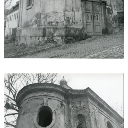
Kaple Getsemanské zahrady na křížové
cestě na Křížovém vrchu ve Frýdlantu
Kaple Božího hrobu na Křížové cestě na
Křížovém vrchu ve Frýdlantu
Poustevna na Křížové cestě na Křížovém
vrchu ve Frýdlantu
Kostel svatého Jakuba Většího v Sokolově
Kostel Nanebevzetí Panny Marie ve
Slunečné
Kostel Jména Panny Marie v Sepekově
Kostel svatých Petra a Pavla v Růžové
Kaple Stětí svatého Jana Křtitele v
Rumburku
Bývalá synagoga v Milevsku
Kostel svaté Kateřiny Alexandrijské v
Krásně