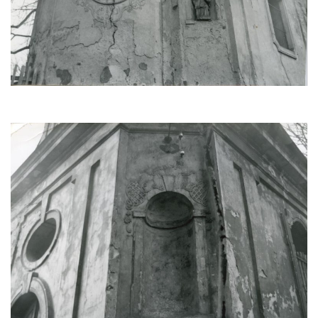
Kostel Božího Těla v Kraslicích
Kostel svaté Maří Magdalény v Karlových
Varech
Kaple Panny Marie pod hradem Přimda
Kaple Panny Marie v Kunčicích nad Labem
Hrobová kaple na hřbitově v Rychnově u
Jablonce nad Nisou
Márnice/hřbitovní kaple na hřbitově v
Rychnově u Jablonce nad Nisou
Výklenková kaple u rozcestí u domu čp. 42
v Krásné u Pěnčína
Márnice na hřbitově v Krásné u Pěnčína
Výklenková kaple naproti domu čp. 34 v
Krásné u Pěnčína
Kostel svatého Josefa v Krásné u Pěnčína