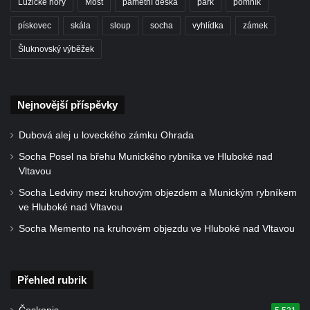
Lužické hory
Most
pamětní deska
park
pomník
Kaple Anděla Strážce na Valdeku
Hřbitovní kaple v Lipové
pískovec
skála
sloup
socha
vyhlídka
zámek
Márnice na bývalém hřbitově u kostela
Šluknovský výběžek
svatých Šimona a Judy v Lipové u Šluknova
Hřbitovní kaple v Lobendavě
Nejnovější příspěvky
Kostel Navštívení Panny Marie v
Lobendavě
Dubová alej u loveckého zámku Ohrada
Márnice na bývalém hřbitově u kostela
Socha Posel na břehu Munického rybníka ve Hluboké nad
Navštívení Panny Marie v Lobendavě
Vltavou
Kaple svaté Anny na Anenském vrchu u
Socha Ledviny mezi kruhovým objezdem a Munickým rybníkem
Lobendavy
ve Hluboké nad Vltavou
Kostel svaté Máří Magdalény v Krásné Lípě
Socha Memento na kruhovém objezdu ve Hluboké nad Vltavou
Kostel Narození svatého Jana Křtitele v
Kamenickém Šenově
Přehled rubrik
Kostel svatého Jiří v Jiříkově
Kostel svatého Jiří ve Chřibské