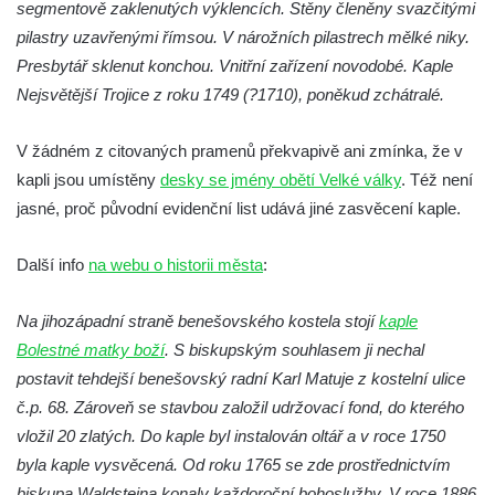
Márnice na hřbitově v Hrobčicích
segmentově zaklenutých výklencích. Stěny členěny svazčitými
Kostel svatého Havla na hřbitově v
pilastry uzavřenými římsou. V nárožních pilastrech mělké niky.
Hrobčicích
Presbytář sklenut konchou. Vnitřní zařízení novodobé. Kaple
Nejsvětější Trojice z roku 1749 (?1710), poněkud zchátralé.
Kaple svatého Vavřince v Mirošovicích
Márnice na hřbitově v Račicích
V žádném z citovaných pramenů překvapivě ani zmínka, že v
Márnice na hřbitově v Dobříni
kapli jsou umístěny
desky se jmény obětí Velké války
. Též není
Kaple v Bezděkově
jasné, proč původní evidenční list udává jiné zasvěcení kaple.
Kaple Nejsvětější Trojice v centru Liběšic
Další info
na webu o historii města
:
Výklenková kaple na rozcestí na jižním
okraji Liběšic
Na jihozápadní straně benešovského kostela stojí
kaple
Kostel svaté Kateřiny v Chouči
Bolestné matky boží
. S biskupským souhlasem ji nechal
Kaple svatého Blažeje východně od Lužice
postavit tehdejší benešovský radní Karl Matuje z kostelní ulice
Kostel svatého Augustina v Lužici
č.p. 68. Zároveň se stavbou založil udržovací fond, do kterého
vložil 20 zlatých. Do kaple byl instalován oltář a v roce 1750
Márnice na hřbitově v Lužici
byla kaple vysvěcená. Od roku 1765 se zde prostřednictvím
Kostel svatého Martina v Kozlech
biskupa Waldsteina konaly každoroční bohoslužby. V roce 1886