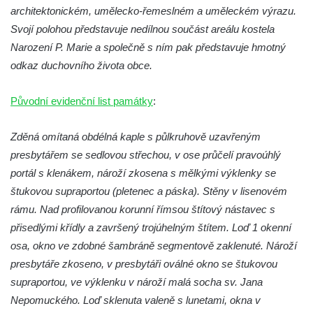
Kaple mezi Dolním Třebonínem a Horním
architektonickém, umělecko-řemeslném a uměleckém výrazu.
Třebonínem
Svojí polohou představuje nedílnou součást areálu kostela
Kaple v severní části Dolního Třebonína
Narození P. Marie a společně s ním pak představuje hmotný
odkaz duchovního života obce.
Márnice na hřbitově v Rybniště
Kaple u kostela svatého Jiljí v Lužci nad
Původní evidenční list památky
:
Vltavou
Kostel svatého Jiljí v Lužci nad Vltavou
Zděná omítaná obdélná kaple s půlkruhově uzavřeným
Kaple Božího těla na hřbitově v Hostíně u
presbytářem se sedlovou střechou, v ose průčelí pravoúhlý
Vojkovic
portál s klenákem, nároží zkosena s mělkými výklenky se
štukovou supraportou (pletenec a páska). Stěny v lisenovém
Kostel Nanebevzetí Panny Marie v Hostíně
rámu. Nad profilovanou korunní římsou štítový nástavec s
u Vojkovic
přisedlými křídly a završený trojúhelným štítem. Loď 1 okenní
Kaple svatého Bartoloměje v Bukolu
osa, okno ve zdobné šambráně segmentově zaklenuté. Nároží
Hřbitovní kaple na hřbitově v Lužci nad
presbytáře zkoseno, v presbytáři oválné okno se štukovou
Vltavou
supraportou, ve výklenku v nároží malá socha sv. Jana
Márnice na hřbitově v Lužci nad Vltavou
Nepomuckého. Loď sklenuta valeně s lunetami, okna v