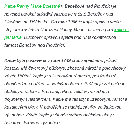
Kaple na křižovatce ulic Budějovická a
Kaple Panny Marie Bolestné
v Benešově nad Ploučnicí je
Dělnická v Kamenném Újezdě
nevelká barokní sakrální stavba ve městě Benešov nad
Bývalý kostel svatých Filipa a Jakuba na
Ploučnicí na Děčínsku. Od roku 1966 je kaple spolu s vedle
náměstí J. V. Kamarýta ve Velešíně
stojícím kostelem Narození Panny Marie chráněna jako
kulturní
památka
. Duchovní správou spadá pod římskokatolickou
Kaple na hřbitově ve Velešíně
farnost Benešov nad Ploučnicí.
Márnice na hřbitově ve Velešíně
Kostel svatého Václava ve Velešíně
Kaple byla postavena v roce 1749 proti západnímu průčelí
Poutní areál Římov
kostela. Má čtvercový půdorys, zkosená nároží a poloválcový
Kostel svatého Ducha v poutním areálu
závěr. Průčelí kaple je s lizénovým rámcem, polokruhově
Římov
ukončeným portálem a oválným oknem. Průčelí je zakončeno
obdélným štítem s lizénami, nikou, volutovými zdmi a
Křížová cesta Římov – XXV. kaple – Boží
trojúhelným nástavcem. Kaple má fasády s lizénovými rámci a
hrob
kasulovými okny. V nárožích se nacházejí niky se štukovou
Křížová cesta Římov – XXIV. kaple – Pieta
výzdobou. Závěr kaple je členěn dvěma oválnými okny s
Křížová cesta Římov – XXIII. kaple –
bohatou štukovou výzdobou.
Kalvárie