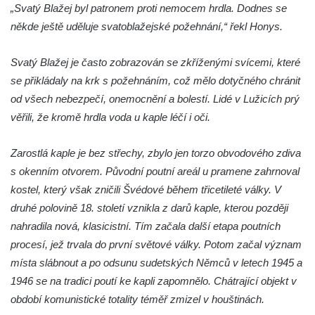
Kaple mezi Dolním Třebonínem a Horním
„Svatý Blažej byl patronem proti nemocem hrdla. Dodnes se
Třebonínem
někde ještě uděluje svatoblažejské požehnání,“ řekl Honys.
Kaple v severní části Dolního Třebonína
Svatý Blažej je často zobrazován se zkříženými svícemi, které
Márnice na hřbitově v Rybniště
se přikládaly na krk s požehnáním, což mělo dotyčného chránit
Kaple u kostela svatého Jiljí v Lužci nad
od všech nebezpečí, onemocnění a bolestí. Lidé v Lužicích prý
Vltavou
věřili, že kromě hrdla voda u kaple léčí i oči.
Kostel svatého Jiljí v Lužci nad Vltavou
Kaple Božího těla na hřbitově v Hostíně u
Zarostlá kaple je bez střechy, zbylo jen torzo obvodového zdiva
Vojkovic
s okenním otvorem. Původní poutní areál u pramene zahrnoval
kostel, který však zničili Švédové během třicetileté války. V
Kostel Nanebevzetí Panny Marie v Hostíně
druhé polovině 18. století vznikla z darů kaple, kterou později
u Vojkovic
nahradila nová, klasicistní. Tím začala další etapa poutních
Kaple svatého Bartoloměje v Bukolu
procesí, jež trvala do první světové války. Potom začal význam
Hřbitovní kaple na hřbitově v Lužci nad
místa slábnout a po odsunu sudetských Němců v letech 1945 a
Vltavou
1946 se na tradici poutí ke kapli zapomnělo. Chátrající objekt v
Márnice na hřbitově v Lužci nad Vltavou
období komunistické totality téměř zmizel v houštinách.
Márnice na hřbitově v Hrobčicích