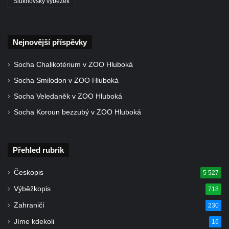
Kaple Panny Marie Růžencové na návsi v
Šluknovský výběžek
Konětopech
Výklenková kaple u silnice jižně od Hřivic
Nejnovější příspěvky
Kostel svatého Jakuba ve Hřivicích
Kaple svatého Vavřince na návsi v
Socha Chalikotérium v ZOO Hluboká
Touchovicích
Socha Smilodon v ZOO Hluboká
Kaple u polní cesty východně od zámku v
Socha Veledaněk v ZOO Hluboká
Jimlíně
Socha Koroun bezzubý v ZOO Hluboká
Kaple svatého Rocha na zvířecím hřbitově v
Jimlíně
Kaple v zahradě domu čp. 55 v Jimlíně
Přehled rubrik
Kaple svatého Josefa v Jimlíně
Českopis
5 527
Márnice na hřbitově v Opočně u Loun
Výběžkopis
718
Kostel Nanebevzetí Panny Marie v Opočně
Zahraničí
230
Kostel svaté Barbory v Otvicích
Jíme kdekoli
16
Kostel svatého archanděla Michaela ve