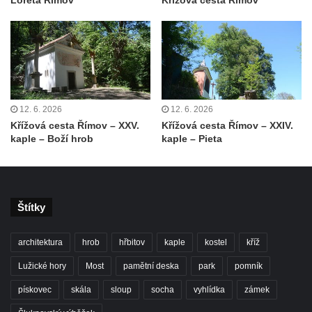
Loreta Římov
Křížová cesta Římov
Kostel svatého Vendelína v Perštejně
Kostel Nejsvětější Trojice v Klášterci nad
Ohří
Evangelická modlitebna u autobusového
nádraží v Dubé
12. 6. 2026
12. 6. 2026
Hřbitovní kaple ve Velkém Šenově
Křížová cesta Římov – XXV.
Křížová cesta Římov – XXIV.
kaple – Boží hrob
kaple – Pieta
Kaple svaté Apolónie v Cítolibech
Kostel svatého Jakuba Většího v Cítolibech
Márnice na hřbitově v Chlumčanech
Štítky
Kostel svatého Klementa ve Chlumčanech
Kaple svatého Václava ve Vlčí
architektura
hrob
hřbitov
kaple
kostel
kříž
Kaple svatého Floriána ve Veltěži
Lužické hory
Most
pamětní deska
park
pomník
Kaple západně od Veltěž u silnice do
pískovec
skála
sloup
socha
vyhlídka
zámek
Černčic