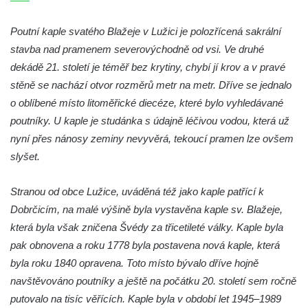
Kaple na křižovatce ulic Budějovická a
Dělnická v Kamenném Újezdě
Poutní kaple svatého Blažeje v Lužici je polozřícená sakrální
stavba nad pramenem severovýchodně od vsi. Ve druhé
Bývalý kostel svatých Filipa a Jakuba na
dekádě 21. století je téměř bez krytiny, chybí jí krov a v pravé
náměstí J. V. Kamarýta ve Velešíně
stěně se nachází otvor rozměrů metr na metr. Dříve se jednalo
Kaple na hřbitově ve Velešíně
o oblíbené místo litoměřické diecéze, které bylo vyhledávané
Márnice na hřbitově ve Velešíně
poutníky. U kaple je studánka s údajně léčivou vodou, která už
Kostel svatého Václava ve Velešíně
nyní přes nánosy zeminy nevyvěrá, tekoucí pramen lze ovšem
Poutní areál Římov
slyšet.
Kostel svatého Ducha v poutním areálu
Stranou od obce Lužice, uváděná též jako kaple patřící k
Římov
Dobrčicím, na malé výšině byla vystavěna kaple sv. Blažeje,
Křížová cesta Římov – XXV. kaple – Boží
která byla však zničena Švédy za třicetileté války. Kaple byla
hrob
pak obnovena a roku 1778 byla postavena nová kaple, která
Křížová cesta Římov – XXIV. kaple – Pieta
byla roku 1840 opravena. Toto místo bývalo dříve hojně
Křížová cesta Římov – XXIII. kaple –
navštěvováno poutníky a ještě na počátku 20. století sem ročně
Kalvárie
putovalo na tisíc věřících. Kaple byla v období let 1945–1989