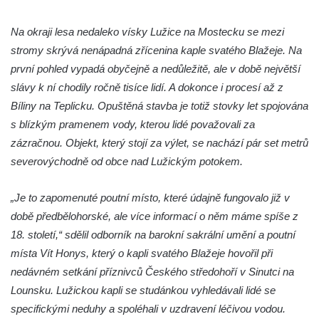
Jidášovo
Na okraji lesa nedaleko vísky Lužice na Mostecku se mezi
Křížová cesta Římov – VI. kaple – Olivetská
stromy skrývá nenápadná zřícenina kaple svatého Blažeje. Na
hora (Getsemanská zahrada)
první pohled vypadá obyčejně a nedůležitě, ale v době největší
Křížová cesta Římov – V. kaple – Smutná
slávy k ní chodily ročně tisíce lidí. A dokonce i procesí až z
duše
Bíliny na Teplicku. Opuštěná stavba je totiž stovky let spojována
Křížová cesta Římov – IV. kaple – Pustá ves
s blízkým pramenem vody, kterou lidé považovali za
Křížová cesta Římov – III. kaple – Stádní
zázračnou. Objekt, který stojí za výlet, se nachází pár set metrů
brána
severovýchodně od obce nad Lužickým potokem.
Křížová cesta Římov – II. kaple – Poslední
večeře Páně
„Je to zapomenuté poutní místo, které údajně fungovalo již v
době předbělohorské, ale více informací o něm máme spíše z
Křížová cesta Římov – I. kaple – Loučení
18. století,“ sdělil odborník na barokní sakrální umění a poutní
Ježíše s Pannou Marií
místa Vít Honys, který o kapli svatého Blažeje hovořil při
Márnice na hřbitově v Římově
nedávném setkání příznivců Českého středohoří v Sinutci na
Kaple v Horním Třeboníně
Lounsku. Lužickou kapli se studánkou vyhledávali lidé se
Kaple Panny Marie v Horním Třeboníně
specifickými neduhy a spoléhali v uzdravení léčivou vodou.