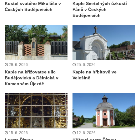
Tanvaldu
Kostel svatého Mikuláše v
Kaple Smrtelných úzkostí
Českých Budějovicích
Páně v Českých
Kostel svatého Františka z Assisi v Tanvaldu
Budějovicích
Riedlova hrobka v Desné
Kaple svaté Alžběty Durynské v Dolních
Křečanech
Márnice nového hřbitova ve Starých
Křečanech
29. 6. 2026
25. 6. 2026
Bývalá márnice u hřbitova v Dubé
Kaple na křižovatce ulic
Kaple na hřbitově ve
Kostel Nalezení svatého Kříže v Dubé
Budějovická a Dělnická v
Velešíně
Kamenném Újezdě
Kostel Nanebevzetí Panny Marie v
Úněticích
Kostel svatého Klementa v Levém Hradci
Kostel Wang (Karpacz – Bierutowice,
Polsko)
Skalní kaple Nejsvětější Trojice u Česká
15. 6. 2026
12. 6. 2026
Kamenice