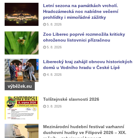
Kaple Getsemanské zahrady na křížové
Letní sezona na památkách vrcholí.
cestě na Křížovém vrchu ve Frýdlantu
Hradozámecká noc nabídne večerní
prohlídky i mimořádné zážitky
Kaple Božího hrobu na Křížové cestě na
5. 8. 2026
Křížovém vrchu ve Frýdlantu
Zoo Liberec poprvé rozmnožila kriticky
Poustevna na Křížové cestě na Křížovém
ohroženou listovnici přízračnou
vrchu ve Frýdlantu
5. 8. 2026
Kostel svatého Jakuba Většího v Sokolově
Liberecký kraj zahájil obnovu historických
Kostel Nanebevzetí Panny Marie ve
domů u Vodního hradu v České Lípě
Slunečné
4. 8. 2026
Kostel Jména Panny Marie v Sepekově
výběžek.eu
Kostel svatých Petra a Pavla v Růžové
Tolštejnské slavnosti 2026
Kaple Stětí svatého Jana Křtitele v
3. 8. 2026
Rumburku
Bývalá synagoga v Milevsku
Mezinárodní hudební festival varhanní
Kostel svaté Kateřiny Alexandrijské v
duchovní hudby ve Filipově 2026 – XIX.
Krásně