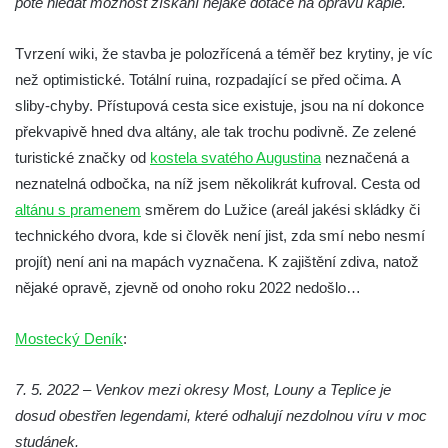
poté hledat možnost získání nějaké dotace na opravu kaple.
Pilát
Křížová cesta Římov – XIV. kaple – U
Tvrzení wiki, že stavba je polozřícená a téměř bez krytiny, je víc
Kaifáše (U Děvečky)
než optimistické. Totální ruina, rozpadající se před očima. A
Křížová cesta Římov – XIII. kaple – U
sliby-chyby. Přístupová cesta sice existuje, jsou na ní dokonce
Annáše (U Kaifáše)
překvapivě hned dva altány, ale tak trochu podivně. Ze zelené
Křížová cesta Římov – XII. kaple – Vodní
turistické značky od
kostela svatého Augustina
neznačená a
brána
neznatelná odbočka, na níž jsem několikrát kufroval. Cesta od
altánu s pramenem
směrem do Lužice (areál jakési skládky či
Křížová cesta Římov – XI. kaple – Ježíš
technického dvora, kde si člověk není jist, zda smí nebo nesmí
haněn a tupen
projít) není ani na mapách vyznačena. K zajištění zdiva, natož
Křížová cesta Římov – X. kaple – U
nějaké opravě, zjevně od onoho roku 2022 nedošlo…
Cedronu
Křížová cesta Římov – IX. kaple – U
Mostecký Deník
:
chromého žida
Křížová cesta Římov – VIII. kaple – Kristus
7. 5. 2022 – Venkov mezi okresy Most, Louny a Teplice je
svázán a ze zahrady vyhnán
dosud obestřen legendami, které odhalují nezdolnou víru v moc
Křížová cesta Římov – VII. kaple – Políbení
studánek.