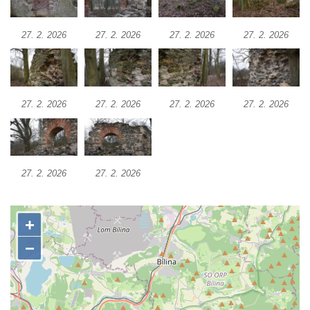
Kaple Olivetské hory pod věží kostela
svatého Michaela Archanděla v Bochově
27. 2. 2026
27. 2. 2026
27. 2. 2026
27. 2. 2026
Mildeova kaple pod Ortelem
Kostel Zvěstování Panny Marie v Duchcově
Výklenková kaple v Teplické ulici u stadionu
v Duchcově
27. 2. 2026
27. 2. 2026
27. 2. 2026
27. 2. 2026
Evangelický kostel v Duchcově
Kostel svatých Petra a Pavla v Jeníkově
Kaple svaté Anny v Jeníkově
27. 2. 2026
27. 2. 2026
Kaple Panny Marie v Lahošti
Kaple svatého Jana Nepomuckého v
Lahošti
Kostel svatého Mikuláše v Mikulášovicích
Kaple Tří otců v Mikulášovicích
Kaple Matky Boží v Mikulášovicích