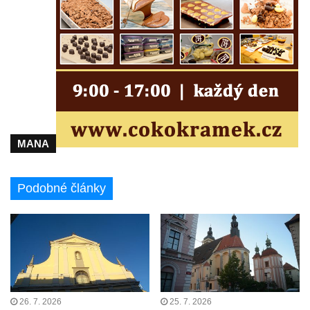
Kaple u kostela svatého Jakuba Většího
(Staršího) u Lahovic
Kostel svatého Jakuba Většího (Staršího) u
Lahovic
Kostel svatých Petra a Pavla v Želkovicích
Kaple Panny Marie Bolestné v Benešově
nad Ploučnicí
MANA
Kostel Narození Panny Marie v Benešově
nad Ploučnicí
Podobné články
Hrobová kaple Mattauschů na hřbitově v
Benešově nad Ploučnicí
Kostel svaté Anny v Tisé
Hrobka rodiny Rohn na hřbitově v
Šumburku nad Desnou – Tanvaldu
Hřbitovní kaple v Šumburku nad Desnou –
26. 7. 2026
25. 7. 2026