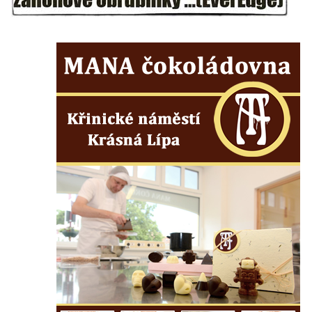
Kostel Panny Marie Pomocné s Ivanitskou
poustevnou v Teplicích nad Metují
Hřbitovní kaple/márnice na hřbitově v
Teplicích nad Metují
Kostel svatého Vavřince v Teplicích nad
Metují
Hrobová kaple Johanna Nitsche na
hřbitově na Vlčí Hoře
Kaple Panny Marie Karmelské na Vlčí Hoře
Kostel svatého Bartoloměje v Teplicích
Kostel svatého Jana Křtitele na Zámeckém
náměstí v Teplicích
Chrám Povýšení svatého Kříže na
Zámeckém náměstí v Teplicích
Výklenková kaple u vodojemu v severní
části Kozel