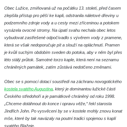
Obec Lužice, zmiňovaná už na počátku 13. století, před časem
Kostel svatého Havla na hřbitově v
zlepšila přístup pro pěší ke kapli, odstranila náletové dřeviny u
Hrobčicích
podzemního zdroje vody a u cesty mezi zříceninou a potokem
Kaple svatého Vavřince v Mirošovicích
vysázela ovocné stromy. Na úpatí svahu nechala obec letos
Márnice na hřbitově v Račicích
vybudovat zastřešené odpočívadlo s vývěrem vody z pramene,
Márnice na hřbitově v Dobříni
která se však nedoporučuje pít a slouží na opláchnutí. Pramen
Kaple v Bezděkově
je kvůli suchým obdobím sveden do potoka, aby v něm byl přes
léto stálý průtok. Samotné torzo kaple, která není na seznamu
Kaple Nejsvětější Trojice v centru Liběšic
chráněných památek, zatím zůstává nedotčeno změnami.
Výklenková kaple na rozcestí na jižním
okraji Liběšic
Obec se s pomocí dotací soustředí na záchranu novogotického
Kostel svaté Kateřiny v Chouči
kostela svatého Augustina
, který je dominantou lužické části
Kaple svatého Blažeje východně od Lužice
Českého středohoří a je památkově chráněný od roku 1998.
Kostel svatého Augustina v Lužici
„Chceme dotáhnout do konce i opravu věže,“ řekl starosta
Jindřich John. Po vysvěcení by se v kostele mohly znovu konat
Márnice na hřbitově v Lužici
mše, které by tak navázaly na poutní tradici spojenou s kaplí
Kostel svatého Martina v Kozlech
svatého Blažeje.