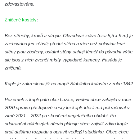
Křížová cesta Římov – XXII. kaple – Šimon
zdevastována.
Cyrénský pomáhá Ježíši nést kříž
Zničené kostely
Křížová cesta Římov – XXI. kaple –
:
Popravní brána
Bez střechy, krovů a stropu. Obvodové zdivo (cca 5,5 x 9 m) je
Křížová cesta Římov – XX. kaple – Svatá
zachováno jen zčásti; přední stěna a více než polovina levé
Veronika potkává Ježíše a utírá mu do své
stěny jsou zbořeny, ostatní stěny sahají téměř do původní výše,
roušky pot z tváře
ale jsou z nich zvenčí místy vypadané kameny. Fasáda je
Křížová cesta Římov – XIX. kaple – Kristus
zničená.
kříž nesoucí potkává Pannu Marii
Křížová cesta Římov – XVIII. kaple – Na
Kaple je zakreslena již na mapě Stabilního katastru z roku 1842.
Ježíše vložen kříž
Křížová cesta Římov – XVII. kaple – Velký
Pozemek s kaplí patří obci Lužice; vedení obce zahájilo v roce
Pilát
2020 opravu přístupové cesty ke kapli, která má pokračovat v
zimě 2021 – 2022 po skončení vegetačního období. Po
Křížová cesta Římov – XVI. kaple – U
odstranění náletových dřevin plánuje obec zajistit zdivo kaple
Herodesa
proti dalšímu rozpadu a opravit vedlejší studánku. Obec chce
Křížová cesta Římov – XV. kaple – Malý