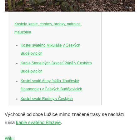
Kostely, kaple, chrámy, hrobky, márnice,
mauzolea
Kostel svatého Mikuláše v Českých
Budějovicích
Kaple Smrtelných úzkostí Páně v Českých
Budějovicích
Kostel svaté Anny (sídlo Jihočeské
filharmonie) v Českých Budějovicích
Kostel svaté Rodiny v Českých
Budějovicích
Východně od obce Lužice mimo značené trasy se nachází
Kostel Obětování Panny Marie u kláštera
ruina
kaple svatého Blažeje
.
dominikánů v Českých Budějovicích
Kostel Všech svatých v Kamenném Újezdě
Wiki
: