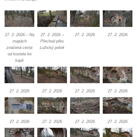
Márnice na hřbitově v Kozlech
Vesnický kostel v Reinhardtsdorfu
Kaple v Oparnu
Protestantský (evangelicko-luterský) kostel
27. 2. 2026 – Na
27. 2. 2026 –
27. 2. 2026
27. 2. 2026
Crostau
mapách
Přechod přes
značená cesta
Lužický potok
Kaple Nanebevstoupení Panny Marie ve
od kostela ke
Svitavě
kapli
Výklenková kaple Piety ve Svojkově
Kostel Nejsvětější Trojice ve Velenicích
Kostel svatého Vavřince v Okounově
27. 2. 2026
27. 2. 2026
27. 2. 2026
27. 2. 2026
Kostel svatých Petra a Pavla v Semilech
Kostel Nanebevzetí Panny Marie (St. Mariä
Himmelfahrt) v Schirgiswalde
Kostel svaté Máří Magdaleny u hradu
27. 2. 2026
27. 2. 2026
27. 2. 2026
27. 2. 2026
Krasíkov