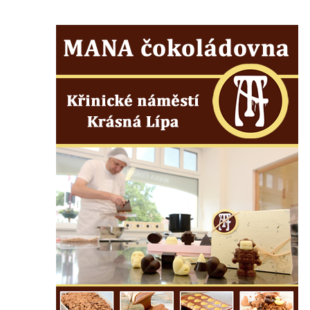
Zvonice u kostela svatého Václava v
Dlažkovicích
Zvonice v zámeckém parku ve Svojkově
Zvonice u kostela svatých Petra a Pavla v
Sutomi
Zvonice na hřbitově v Třebenicích
Zvonice u kostela svaté Barbory u Zahrádek
Zvonice na hřbitově v Jestřebí
Zvonice u starého židovského hřbitova v
Roudnici nad Labem
Zvonice v Rovném pod Řípem
Zvonice Polesí
Zvonice Levín
Dřevěná zvonice Lomnice nad Popelkou