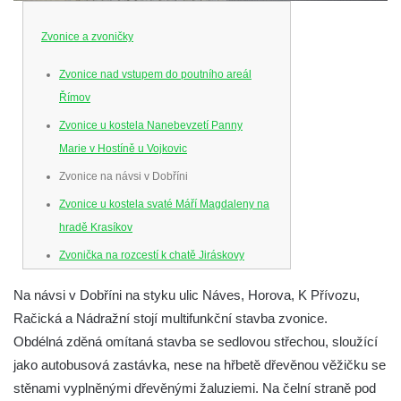
Zvonice a zvoničky
Zvonice nad vstupem do poutního areál
Římov
Zvonice u kostela Nanebevzetí Panny
Marie v Hostíně u Vojkovic
Zvonice na návsi v Dobříni
Zvonice u kostela svaté Máří Magdaleny na
hradě Krasíkov
Zvonička na rozcestí k chatě Jiráskovy
Skály v obci Skály u Teplic nad Metují
Na návsi v Dobříni na styku ulic Náves, Horova, K Přívozu,
Zvonička na zahradě u domu čp. 26 v obci
Račická a Nádražní stojí multifunkční stavba zvonice.
Skály u Teplic nad Metují
Obdélná zděná omítaná stavba se sedlovou střechou, sloužící
Zvonice v parku v ulici Husova v Benešově
jako autobusová zastávka, nese na hřbetě dřevěnou věžičku se
nad Ploučnicí
stěnami vyplněnými dřevěnými žaluziemi. Na čelní straně pod