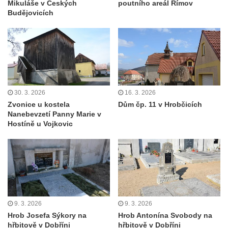
Mikuláše v Českých
poutního areál Římov
Budějovicích
30. 3. 2026
16. 3. 2026
Zvonice u kostela
Dům čp. 11 v Hrobčicích
Nanebevzetí Panny Marie v
Hostíně u Vojkovic
9. 3. 2026
9. 3. 2026
Hrob Josefa Sýkory na
Hrob Antonína Svobody na
hřbitově v Dobříni
hřbitově v Dobříni