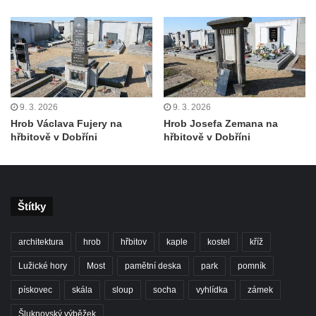
9. 3. 2026
9. 3. 2026
Hrob Václava Fujery na
Hrob Josefa Zemana na
hřbitově v Dobříni
hřbitově v Dobříni
Štítky
architektura
hrob
hřbitov
kaple
kostel
kříž
Lužické hory
Most
pamětní deska
park
pomník
pískovec
skála
sloup
socha
vyhlídka
zámek
Šluknovský výběžek