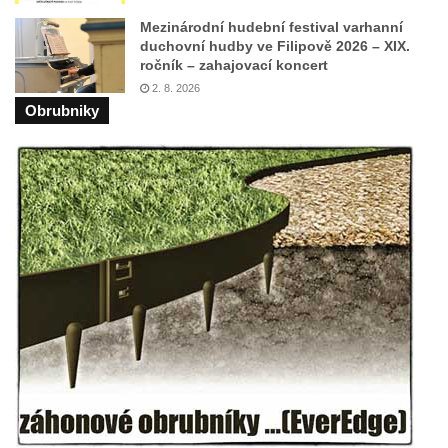
Zvonice kostela svaté Kateřiny
Mezinárodní hudební festival varhanní
duchovní hudby ve Filipově 2026 – XIX.
Alexandrijské ve Velvarech
ročník – zahajovací koncert
Zvonice v Tupadlech
2. 8. 2026
Obrubniky
Zvonice v Chrastné
Zvonice u kostela svatých Petra a Pavla v
Růžové
Zvonice u sochy svatého Jana
Nepomuckého na rozcestí u domu čp. 249 v
Rozhledu (Jiřetín pod Jedlovou)
Zvonice kostela svatého Vojtěcha v ulici
Křížová v Litoměřicích
Zvonice Račice
Zvonice u kostela Matky Boží v Lounech
Zvonice Merboltice
Zvonice v Klapém