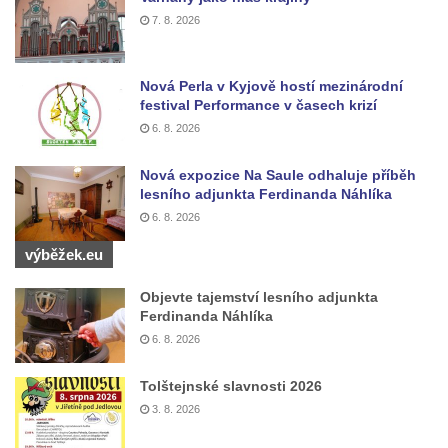
Zvonice u kostela Nanebevzetí Panny
7. 8. 2026
Marie v Krupce
Zvonice u kostela svaté Kateřiny
Nová Perla v Kyjově hostí mezinárodní
Alexandrijské severně od Libotenic
festival Performance v časech krizí
Zvonice u kostela svatého Mikuláše v
6. 8. 2026
Lounkách
Nová expozice Na Saule odhaluje příběh
Zvonice na břehu Ohře v Košticích
lesního adjunkta Ferdinanda Náhlíka
Husova zvonice na Tyršově náměstí v
6. 8. 2026
Lenešicích
výběžek.eu
Zvonice u kostela Narození svatého Jana
Objevte tajemství lesního adjunkta
Křtitele na hřbitově v Zeměchách
Ferdinanda Náhlíka
Zvonice u mostu přes Lužničku v Dolním
6. 8. 2026
Podluží
Tolštejnské slavnosti 2026
Zvonička u polní cesty pod Pastevním
3. 8. 2026
vrchem u Růžové
Velká zvonice v Rakovníku