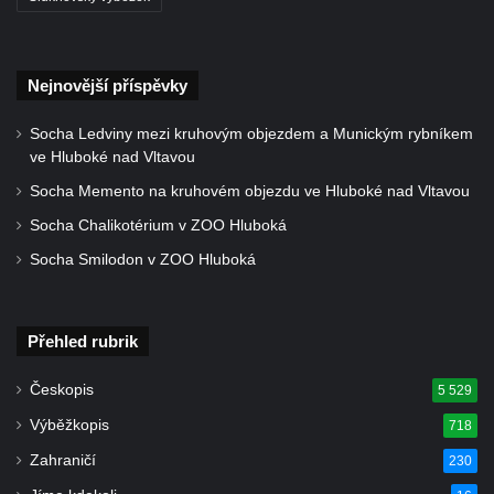
Nejnovější příspěvky
Socha Ledviny mezi kruhovým objezdem a Munickým rybníkem
ve Hluboké nad Vltavou
Socha Memento na kruhovém objezdu ve Hluboké nad Vltavou
Socha Chalikotérium v ZOO Hluboká
Socha Smilodon v ZOO Hluboká
Přehled rubrik
Českopis
5 529
Výběžkopis
718
Zahraničí
230