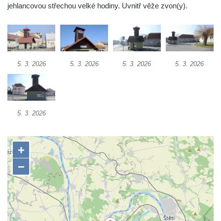
Zvonice v parku v Krkonošské ulici v Desné
jehlancovou střechou velké hodiny. Uvnitř věže zvon(y).
Zvonice u kostela svatého Jakuba v
Cítolibech
Zvonice církve československé husitské na
návsi ve Veltěži
5. 3. 2026
5. 3. 2026
5. 3. 2026
5. 3. 2026
Dřevěná zvonička před domem čp. 109 v
Hřivicích
Zvonice církve československé husitské v
5. 3. 2026
Hřivicích
Zvonice u kostela svatého Jakuba v
Hřivicích
Zvonička před kostelem Narození Panny
Marie v Libochovanech
Zvonice u kostela svatého Kryštofa v
Kryštofově Údolí
Zvonice na hřbitově u kostela svatého Jiljí v