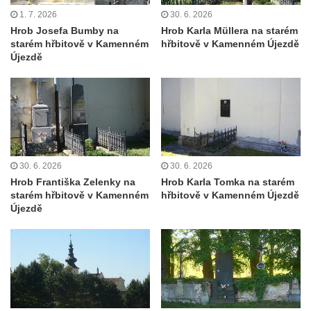
Cítolibech
1. 7. 2026
30. 6. 2026
Hrob rodiny Mildorfových na hřbitově v
Hrob Josefa Bumby na
Hrob Karla Müllera na starém
starém hřbitově v Kamenném
hřbitově v Kamenném Újezdě
Cítolibech
Újezdě
Hrob Marie Vostré na hřbitově v Cítolibech
Hrob Josefa Friče na hřbitově v Cítolibech
Hrob Václava Jindřicha na hřbitově v
Cítolibech
Hrob Marie Hartmanové na hřbitově v
30. 6. 2026
30. 6. 2026
Cítolibech
Hrob Františka Zelenky na
Hrob Karla Tomka na starém
Hrob Josefa Fořta na hřbitově v Cítolibech
starém hřbitově v Kamenném
hřbitově v Kamenném Újezdě
Újezdě
Hrob Jana Čurdy na hřbitově v
Chlumčanech
Hrob Václava Brauna na hřbitově v
Chlumčanech
Hrob Karla Schneidra na hřbitově ve
Hřivicích