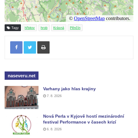
Vojkovic
Hrob rodiny Kratochvílovy na hřbitově v
Hostíně u Vojkovic
Tagy
hřbitov
hrob
Krásná
Pěnčín
Hrob rodiny Schusterovy na hřbitově v
Tisknout
Hostíně u Vojkovic
Hrob rodiny Seidlových z Vraňan na
hřbitově v Lužci nad Vltavou
Hrob rodiny Tichých a Dvořákových na
naseveru.net
hřbitově v Lužci nad Vltavou
Hrob rodiny Grosmanovy na hřbitově v
Varhany jako hlas krajiny
Lužci nad Vltavou
7. 8. 2026
Hrob rodiny Pokorných z Vraňan na
hřbitově v Lužci nad Vltavou
Nová Perla v Kyjově hostí mezinárodní
Hrob Karla Krále a Františka Kramaty na
festival Performance v časech krizí
hřbitově v Lužci nad Vltavou
6. 8. 2026