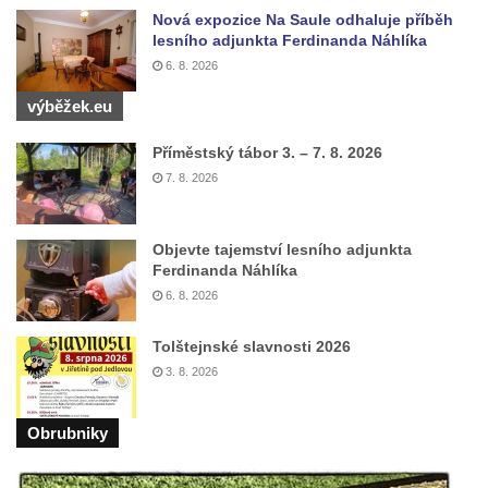
Hrob Aloise Ptáčka na hřbitově v Lužci nad
Nová expozice Na Saule odhaluje příběh
Vltavou
lesního adjunkta Ferdinanda Náhlíka
Hrob Antonína Kostky na hřbitově v Lužci
6. 8. 2026
nad Vltavou
výběžek.eu
Hrob Josefa Mikyny na hřbitově v Lužci nad
Příměstský tábor 3. – 7. 8. 2026
Vltavou
7. 8. 2026
Hrob rodiny Zilcher na hřbitově v Hrobčicích
Hrob Josefa Sýkory na hřbitově v Dobříni
Objevte tajemství lesního adjunkta
Hrob Antonína Svobody na hřbitově v
Ferdinanda Náhlíka
Dobříni
6. 8. 2026
Hrob Václava Fujery na hřbitově v Dobříni
Tolštejnské slavnosti 2026
Hrob Josefa Zemana na hřbitově v Dobříni
3. 8. 2026
Hrob Jana Panského a Františka Friče na
hřbitově v Dobříni
Obrubniky
Hrob rodiny Prosche na hřbitově v Lužici
Hrob rodiny Žemličkovy na hřbitově v Lužici