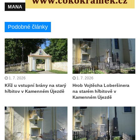
MANA
Hrob Františka Hroudy na hřbitově v Dubé
Hrob Aloise Mohla na hřbitově v Dubé
Podobné články
Hrob Erharda Dittricha na hřbitově ve
Velkém Šenově
Hrob Roberta Hitmana na hřbitově ve
Velkém Šenově
Hrob rodiny Sochorových na hřbitově v
Cítolibech
1. 7. 2026
1. 7. 2026
Hrob Adolfa Suchého na hřbitově v
Kříž u vstupní brány na starý
Hrob Vojtěcha Loberšinera
Cítolibech
hřbitov v Kamenném Újezdě
na starém hřbitově v
Kamenném Újezdě
Hrob Václava Brandejského na hřbitově v
Cítolibech
Hrob Josefa Sladkovského a Marie Liškové
na hřbitově v Cítolibech
Hrob Františka Petra na hřbitově v