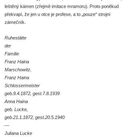
Hrob Josefa Valeše na hřbitově ve Velešíně
leštěný kámen (zřejmě imitace mramoru). Proto poněkud
Hrob Ladislava Vichra na hřbitově ve
překvapí, že jen u otce je profese, a to „pouze“ strojní
Velešíně
zámečník.
Hrob Františka Bürgera na hřbitově ve
Ruhestätte
Velešíně
der
Hrob Jana Františka Zítka na hřbitově ve
Familie
Velešíně
Franz Haina
Hrob Jana Kleina na hřbitově ve Velešíně
Marschowitz.
Hrob Bartoloměje Vavreyna na hřbitově ve
Franz Haina
Velešíně
Schlossermeister
Hrob Josefa Novotného na hřbitově ve
geb.9.4.1872, gest.7.8.1939
Velešíně
Anna Haina
geb. Lucke,
Hrob Jana Křtitele Mikyšky na hřbitově ve
geb.21.1.1872, gest.20.5.1940
Velešíně
—
Hrob rodiny Bürgerovy na hřbitově ve
Juliana Lucke
Velešíně