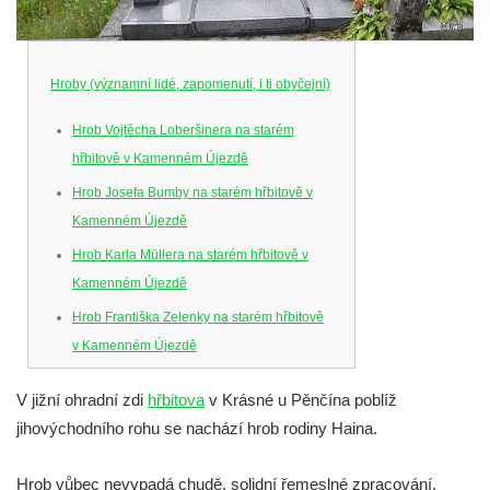
Hroby (významní lidé, zapomenutí, i ti obyčejní)
Hrob Vojtěcha Loberšinera na starém
hřbitově v Kamenném Újezdě
Hrob Josefa Bumby na starém hřbitově v
Kamenném Újezdě
Hrob Karla Müllera na starém hřbitově v
Kamenném Újezdě
Hrob Františka Zelenky na starém hřbitově
v Kamenném Újezdě
Hrob Karla Tomka na starém hřbitově v
V jižní ohradní zdi
hřbitova
v Krásné u Pěnčína poblíž
Kamenném Újezdě
jihovýchodního rohu se nachází hrob rodiny Haina.
Hrob Františka Šillera na hřbitově ve
Velešíně
Hrob vůbec nevypadá chudě, solidní řemeslné zpracování,