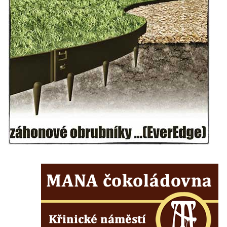
Hrob Emmy Veidl na hřbitově v Lužici
Hrob rodiny Tropschuh na hřbitově v Lužici
Hrob faráře Josef Ottla na hřbitově v
Kozlech
Hrob rodiny Cífkovy na hřbitově v Kozlech
Hrobka rodiny Fuchs u papírny v České
Kamenici
Hrob Zdeňka Nedvěda na hřbitově ve
Sloupu v Čechách
Hrob Ferdinanda Břetislava Mikovce na
hřbitově ve Sloupu v Čechách
Hrob rodiny Haina na hřbitově v Krásné u
Pěnčína
Hrob rodiny Hübner na hřbitově v Krásné u
Pěnčína