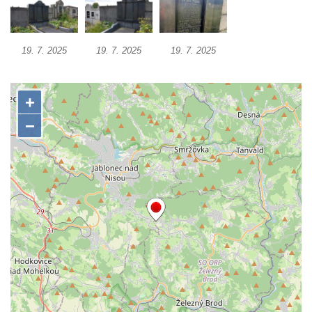
Dolním Podluží
Hrob rodiny Meisel na hřbitově v Dolním
Podluží
19. 7. 2025
19. 7. 2025
19. 7. 2025
Hrob rodiny Kunze na hřbitově v Dolním
Podluží
Hrob rodiny Stolle na hřbitově v Horním
Podluží
Hrob rodiny Pergeltových na hřbitově v
Horním Podluží
Hrob Václava Valouška na hřbitově v
Račicích
Hrob rodiny Hankovy na hřbitově v Račicích
Hrob Josefa Kolínského na hřbitově v
Račicích
Hrob Josefa Marka na hřbitově v Račicích
Hrob rodiny Fuxovy na hřbitově v Hostíně u