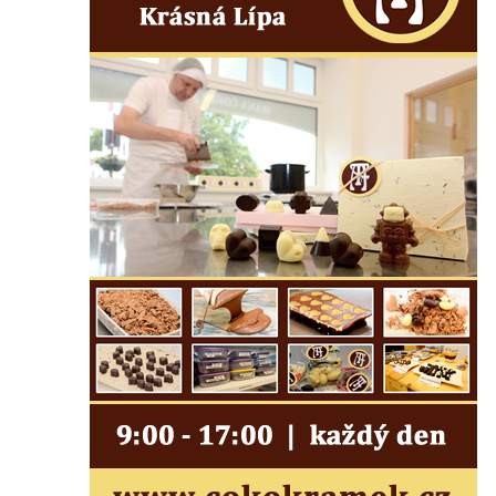
Hrob rodiny Kundlatsch-Lucke na hřbitově v
Krásné u Pěnčína
Hrob Jana Kačera na hřbitově v Želkovicích
Hrob Friedricha Hoffmanna na hřbitově v
Šumburku nad Desnou – Tanvaldu
Hrob rodiny Dulde na hřbitově v Šumburku
nad Desnou – Tanvaldu
Hrob manželů Stumpe na hřbitově v
Šumburku nad Desnou – Tanvaldu
Hrob Waltera Pochmanna na hřbitově v
Šumburku nad Desnou – Tanvaldu
Hrob rodiny Pochmannových na hřbitově v
Šumburku nad Desnou – Tanvaldu
Hrob Oskara Josefa Heyera na hřbitově ve
Starých Křečanech
Hrob Marie Jakschové na hřbitově v Dubé