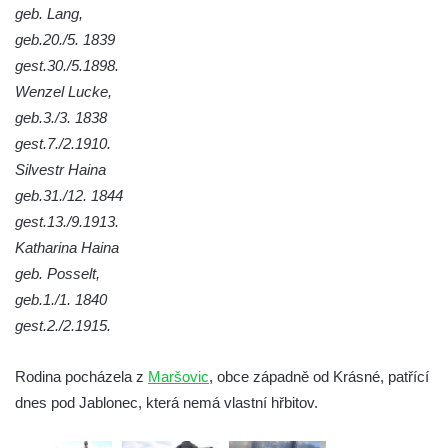
geb. Lang,
Hrob rodiny Hamerníkovy na hřbitově ve
geb.20./5. 1839
Velešíně
gest.30./5.1898.
Hrob rodiny Kohoutovy na hřbitově ve
Wenzel Lucke,
Velešíně
geb.3./3. 1838
Hrob Šimona Haláčka na hřbitově v Římově
gest.7./2.1910.
Silvestr Haina
Hrob Jana a Marie Tybytanclových na
geb.31./12. 1844
hřbitově v Římově
gest.13./9.1913.
Hrob rodiny Lorenz na hřbitově v Římově
Katharina Haina
Hrob rodiny Wähner na hřbitově v Dolním
geb. Posselt,
Podluží
geb.1./1. 1840
Hrob rodiny Stolle na hřbitově v Dolním
gest.2./2.1915.
Podluží
Hrob Josefa Adlera na hřbitově v Dolním
Rodina pocházela z
Maršovic
, obce západně od Krásné, patřící
Podluží
dnes pod Jablonec, která nemá vlastní hřbitov.
Hrob Eduarda Tietzeho na hřbitově v