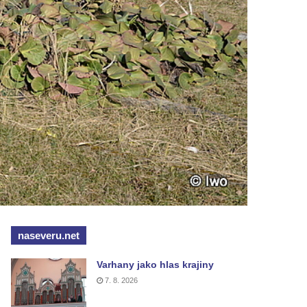
naseveru.net
Varhany jako hlas krajiny
7. 8. 2026