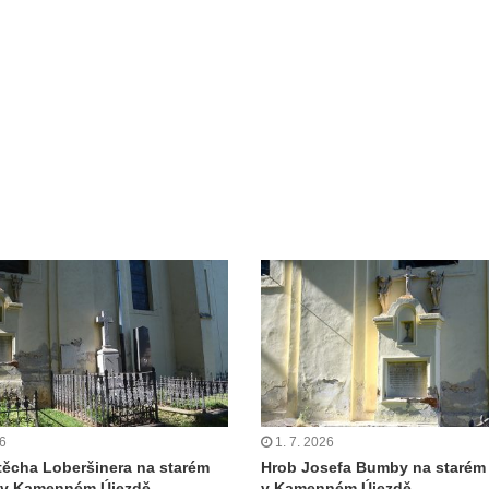
26
1. 7. 2026
těcha Loberšinera na starém
Hrob Josefa Bumby na starém 
ě v Kamenném Újezdě
v Kamenném Újezdě