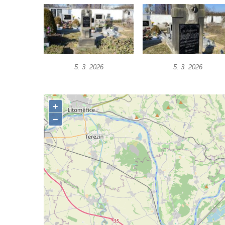
Hrob Jana Františka Zítka na hřbitově ve
Velešíně
Hrob Jana Kleina na hřbitově ve Velešíně
Hrob Bartoloměje Vavreyna na hřbitově ve
Velešíně
5. 3. 2026
5. 3. 2026
Hrob Josefa Novotného na hřbitově ve
Velešíně
Hrob Jana Křtitele Mikyšky na hřbitově ve
Velešíně
Hrob rodiny Bürgerovy na hřbitově ve
Velešíně
Hrob rodiny Hamerníkovy na hřbitově ve
Velešíně
Hrob rodiny Kohoutovy na hřbitově ve
Velešíně
Hrob Šimona Haláčka na hřbitově v Římově