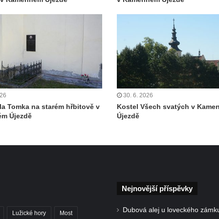
026
30. 6. 2026
la Tomka na starém hřbitově v
Kostel Všech svatých v Kam
m Újezdě
Újezdě
Nejnovější příspěvky
Dubová alej u loveckého zámk
Lužické hory
Most