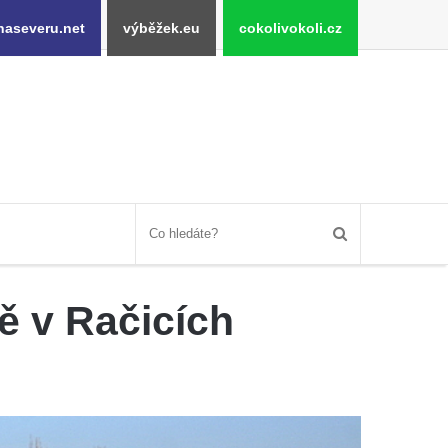
naseveru.net
výběžek.eu
cokolivokoli.cz
ě v Račicích