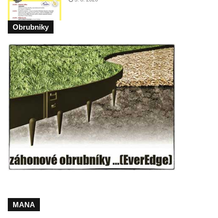
Obrubniky
MANA