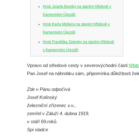
Hrob Josefa Bumby na starém hřbitově v
Kamenném Újezdě
Hrob Karla Müllera na starém hřbitově v
Kamenném Újezdě
Hrob Františka Zelenky na starém hřbitově
v Kamenném Újezdě
Hrob Karla Tomka na starém hřbitově v
Vpravo od středové cesty v severovýchodní části
hřbit
Kamenném Újezdě
Pan Josef na náhrobku sám, připomínka důležitosti žel
Hrob Františka Šillera na hřbitově ve
Velešíně
Zde v Pánu odpočívá
Hrob Josefa Valeše na hřbitově ve Velešíně
Josef Kolínský
Hrob Ladislava Vichra na hřbitově ve
železniční zřízenec v.v.,
Velešíně
zemřel v Záluží 4. dubna 1919.
v stáří 69.roků.
Hrob Františka Bürgera na hřbitově ve
Spi sladce
Velešíně