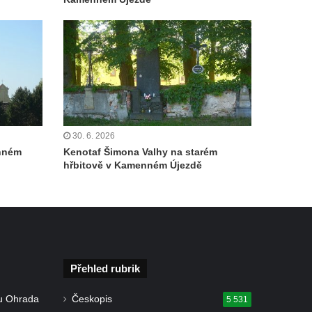
30. 6. 2026
enném
Kenotaf Šimona Valhy na starém
hřbitově v Kamenném Újezdě
Přehled rubrik
u Ohrada
Českopis
5 531