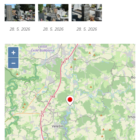
Hrob rodiny Bürgerovy na hřbitově ve
Velešíně
Hrob rodiny Hamerníkovy na hřbitově ve
Velešíně
28. 5. 2026
28. 5. 2026
28. 5. 2026
Hrob rodiny Kohoutovy na hřbitově ve
Velešíně
Hrob Šimona Haláčka na hřbitově v Římově
Hrob Jana a Marie Tybytanclových na
hřbitově v Římově
Hrob rodiny Lorenz na hřbitově v Římově
Hrob rodiny Wähner na hřbitově v Dolním
Podluží
Hrob rodiny Stolle na hřbitově v Dolním
Podluží
Hrob Josefa Adlera na hřbitově v Dolním
Podluží