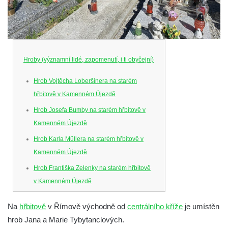
Hroby (významní lidé, zapomenutí, i ti obyčejní)
Hrob Vojtěcha Loberšinera na starém
hřbitově v Kamenném Újezdě
Hrob Josefa Bumby na starém hřbitově v
Kamenném Újezdě
Hrob Karla Müllera na starém hřbitově v
Kamenném Újezdě
Hrob Františka Zelenky na starém hřbitově
v Kamenném Újezdě
Hrob Karla Tomka na starém hřbitově v
Na
hřbitově
v Římově východně od
centrálního kříže
je umístěn
Kamenném Újezdě
hrob Jana a Marie Tybytanclových.
Hrob Františka Šillera na hřbitově ve