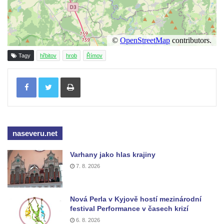
Hrob Eduarda Tietzeho na hřbitově v
Dolním Podluží
Hrob rodiny Meisel na hřbitově v Dolním
Podluží
Tagy
hřbitov
hrob
Římov
Hrob rodiny Kunze na hřbitově v Dolním
Tisknout
Podluží
Hrob rodiny Stolle na hřbitově v Horním
Podluží
Hrob rodiny Pergeltových na hřbitově v
naseveru.net
Horním Podluží
Hrob Václava Valouška na hřbitově v
Varhany jako hlas krajiny
7. 8. 2026
Račicích
Hrob rodiny Hankovy na hřbitově v Račicích
Hrob Josefa Kolínského na hřbitově v
Nová Perla v Kyjově hostí mezinárodní
festival Performance v časech krizí
Račicích
6. 8. 2026