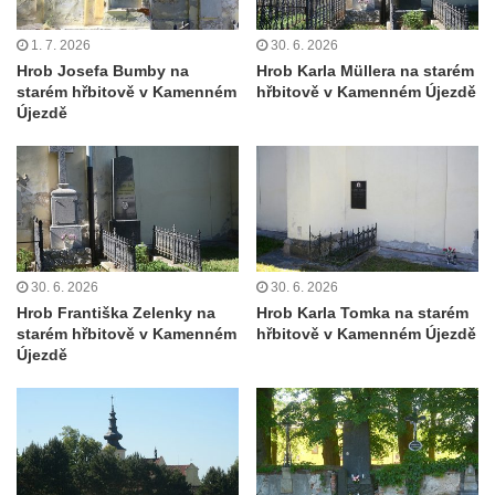
Starých Křečanech
Hrob Marie Jakschové na hřbitově v Dubé
1. 7. 2026
30. 6. 2026
Hrob Josefa Bumby na
Hrob Karla Müllera na starém
Hrob Františka Hroudy na hřbitově v Dubé
starém hřbitově v Kamenném
hřbitově v Kamenném Újezdě
Hrob Aloise Mohla na hřbitově v Dubé
Újezdě
Hrob Erharda Dittricha na hřbitově ve
Velkém Šenově
Hrob Roberta Hitmana na hřbitově ve
Velkém Šenově
Hrob rodiny Sochorových na hřbitově v
30. 6. 2026
30. 6. 2026
Cítolibech
Hrob Františka Zelenky na
Hrob Karla Tomka na starém
Hrob Adolfa Suchého na hřbitově v
starém hřbitově v Kamenném
hřbitově v Kamenném Újezdě
Újezdě
Cítolibech
Hrob Václava Brandejského na hřbitově v
Cítolibech
Hrob Josefa Sladkovského a Marie Liškové
na hřbitově v Cítolibech