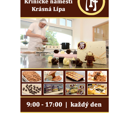
Hrob rodiny Prosche na hřbitově v Lužici
Hrob rodiny Žemličkovy na hřbitově v Lužici
Hrob Emmy Veidl na hřbitově v Lužici
Hrob rodiny Tropschuh na hřbitově v Lužici
Hrob faráře Josef Ottla na hřbitově v
Kozlech
Hrob rodiny Cífkovy na hřbitově v Kozlech
Hrobka rodiny Fuchs u papírny v České
Kamenici
Hrob Zdeňka Nedvěda na hřbitově ve
Sloupu v Čechách
Hrob Ferdinanda Břetislava Mikovce na
hřbitově ve Sloupu v Čechách
Hrob rodiny Haina na hřbitově v Krásné u
Pěnčína
Hrob rodiny Hübner na hřbitově v Krásné u