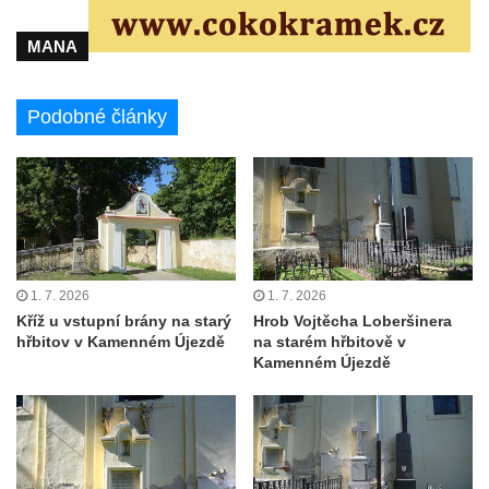
Pěnčína
MANA
Hrob rodiny Kundlatsch-Lucke na hřbitově v
Krásné u Pěnčína
Podobné články
Hrob Jana Kačera na hřbitově v Želkovicích
Hrob Friedricha Hoffmanna na hřbitově v
Šumburku nad Desnou – Tanvaldu
Hrob rodiny Dulde na hřbitově v Šumburku
nad Desnou – Tanvaldu
Hrob manželů Stumpe na hřbitově v
1. 7. 2026
1. 7. 2026
Šumburku nad Desnou – Tanvaldu
Kříž u vstupní brány na starý
Hrob Vojtěcha Loberšinera
hřbitov v Kamenném Újezdě
na starém hřbitově v
Hrob Waltera Pochmanna na hřbitově v
Kamenném Újezdě
Šumburku nad Desnou – Tanvaldu
Hrob rodiny Pochmannových na hřbitově v
Šumburku nad Desnou – Tanvaldu
Hrob Oskara Josefa Heyera na hřbitově ve