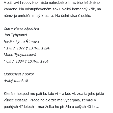
V záhlaví hrobového místa náhrobek z tmavého leštěného
Velešíně
kamene. Na odstupňovaném soklu velký kamenný kříž, na
Hrob Josefa Valeše na hřbitově ve Velešíně
němž je umístěn malý krucifix. Na čelní straně soklu:
Hrob Ladislava Vichra na hřbitově ve
Velešíně
Zde v Pánu odpočívá
Jan Tybytancl,
Hrob Františka Bürgera na hřbitově ve
hostinský ze Římova
Velešíně
* 17/IV. 1877 † 13./VII. 1924.
Hrob Jana Františka Zítka na hřbitově ve
Marie Tybytanclová
Velešíně
* 6./IV. 1884 † 10./VII. 1964
Hrob Jana Kleina na hřbitově ve Velešíně
Hrob Bartoloměje Vavreyna na hřbitově ve
Odpočívej v pokoji
Velešíně
drahý manželi!
Hrob Josefa Novotného na hřbitově ve
Která z hospod mu patřila, kdo ví – a kdo ví, zda ta jeho ještě
Velešíně
vůbec existuje. Práce ho ale zřejmě vyčerpala, zemřel v
Hrob Jana Křtitele Mikyšky na hřbitově ve
pouhých 47 letech – manželka ho přežila o celých 40 let…
Velešíně