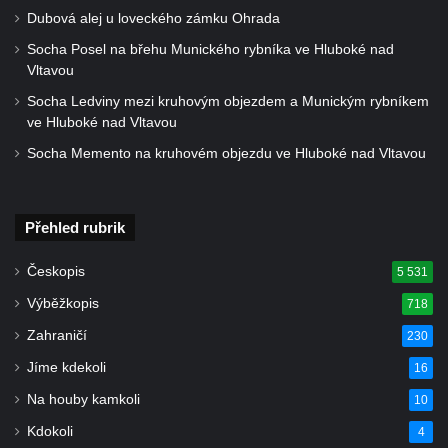
Hrob Karla Schneidra na hřbitově ve
Dubová alej u loveckého zámku Ohrada
Hřivicích
Socha Posel na břehu Munického rybníka ve Hluboké nad
Hrob Františka Pence a Václava Hůlky na
Vltavou
hřbitově ve Hřivicích
Socha Ledviny mezi kruhovým objezdem a Munickým rybníkem
ve Hluboké nad Vltavou
Hrob Marie a Josefa Klainových na hřbitově
ve Hřivicích
Socha Memento na kruhovém objezdu ve Hluboké nad Vltavou
Hrob Vincence Brzobohatého a Františka
Polívky na hřbitově ve Hřivicích
Přehled rubrik
Hrob Karla Průchy na hřbitově v Jimlíně
Hrob Janů na hřbitově v Opočně u Loun
Českopis
5 531
Hrob Marie Wagner na hřbitově v Otvicích
Výběžkopis
718
Hrob Leonarda Ulricha na hřbitově ve
Zahraničí
230
Všestudech
Jíme kdekoli
16
Hrob Karla Berouska na hřbitově ve
Na houby kamkoli
10
Strupčicích
Kdokoli
4
Hrob Františka Stanislava na hřbitově ve