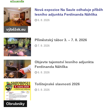
Hrob Josefa Marka na hřbitově v Račicích
Hrob rodiny Fuxovy na hřbitově v Hostíně u
Nová expozice Na Saule odhaluje příběh
lesního adjunkta Ferdinanda Náhlíka
Vojkovic
6. 8. 2026
Hrob rodiny Kratochvílovy na hřbitově v
výběžek.eu
Hostíně u Vojkovic
Hrob rodiny Schusterovy na hřbitově v
Příměstský tábor 3. – 7. 8. 2026
Hostíně u Vojkovic
7. 8. 2026
Hrob rodiny Seidlových z Vraňan na
hřbitově v Lužci nad Vltavou
Objevte tajemství lesního adjunkta
Hrob rodiny Tichých a Dvořákových na
Ferdinanda Náhlíka
hřbitově v Lužci nad Vltavou
6. 8. 2026
Hrob rodiny Grosmanovy na hřbitově v
Tolštejnské slavnosti 2026
Lužci nad Vltavou
3. 8. 2026
Hrob rodiny Pokorných z Vraňan na
hřbitově v Lužci nad Vltavou
Obrubniky
Hrob Karla Krále a Františka Kramaty na