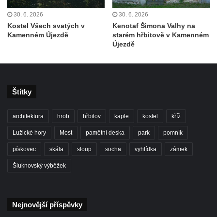
Hrob Františka Petra na hřbitově v
30. 6. 2026
30. 6. 2026
Cítolibech
Kostel Všech svatých v
Kenotaf Šimona Valhy na
Kamenném Újezdě
starém hřbitově v Kamenném
Hrob rodiny Mildorfových na hřbitově v
Újezdě
Cítolibech
Hrob Marie Vostré na hřbitově v Cítolibech
Hrob Josefa Friče na hřbitově v Cítolibech
Štítky
Hrob Václava Jindřicha na hřbitově v
Cítolibech
architektura
hrob
hřbitov
kaple
kostel
kříž
Hrob Marie Hartmanové na hřbitově v
Lužické hory
Most
pamětní deska
park
pomník
Cítolibech
pískovec
skála
sloup
socha
vyhlídka
zámek
Hrob Josefa Fořta na hřbitově v Cítolibech
Šluknovský výběžek
Hrob Jana Čurdy na hřbitově v
Chlumčanech
Hrob Václava Brauna na hřbitově v
Nejnovější příspěvky
Chlumčanech