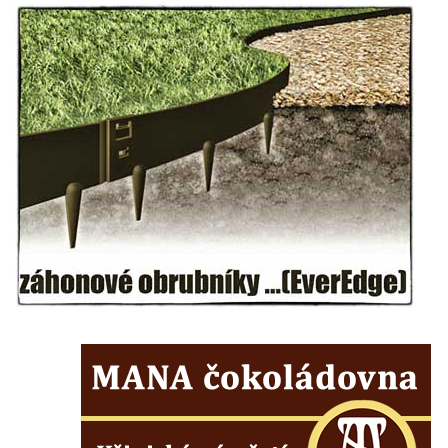
hřbitově v Lužci nad Vltavou
Hrob Aloise Ptáčka na hřbitově v Lužci nad
Vltavou
Hrob Antonína Kostky na hřbitově v Lužci
nad Vltavou
Hrob Josefa Mikyny na hřbitově v Lužci nad
Vltavou
Hrob rodiny Zilcher na hřbitově v Hrobčicích
Hrob Josefa Sýkory na hřbitově v Dobříni
Hrob Antonína Svobody na hřbitově v
Dobříni
Hrob Václava Fujery na hřbitově v Dobříni
Hrob Josefa Zemana na hřbitově v Dobříni
Hrob Jana Panského a Františka Friče na
hřbitově v Dobříni