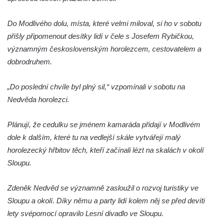
Hrob rodiny Kundlatsch-Lucke na hřbitově v
Krásné u Pěnčína
Do Modlivého dolu, místa, které velmi miloval, si ho v sobotu
přišly připomenout desítky lidí v čele s Josefem Rybičkou,
Hrob Jana Kačera na hřbitově v Želkovicích
významným československým horolezcem, cestovatelem a
Hrob Friedricha Hoffmanna na hřbitově v
dobrodruhem.
Šumburku nad Desnou – Tanvaldu
Hrob rodiny Dulde na hřbitově v Šumburku
„Do poslední chvíle byl plný sil,“ vzpomínali v sobotu na
nad Desnou – Tanvaldu
Nedvěda horolezci.
Hrob manželů Stumpe na hřbitově v
Šumburku nad Desnou – Tanvaldu
Plánují, že cedulku se jménem kamaráda přidají v Modlivém
Hrob Waltera Pochmanna na hřbitově v
dole k dalším, které tu na vedlejší skále vytvářejí malý
Šumburku nad Desnou – Tanvaldu
horolezecký hřbitov těch, kteří začínali lézt na skalách v okolí
Sloupu.
Hrob rodiny Pochmannových na hřbitově v
Šumburku nad Desnou – Tanvaldu
Zdeněk Nedvěd se významně zasloužil o rozvoj turistiky ve
Hrob Oskara Josefa Heyera na hřbitově ve
Sloupu a okolí. Díky němu a party lidí kolem něj se před devíti
Starých Křečanech
lety svépomocí opravilo Lesní divadlo ve Sloupu.
Hrob Marie Jakschové na hřbitově v Dubé