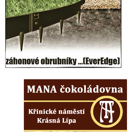
Mělníku
Hrob rodiny Hauptovy na hřbitově v
Chloumku v Mělníku
Hrob rodiny Knotkovy na hřbitově v
Chloumku v Mělníku
Hrob Františka Jankovského na hřbitově v
Chloumku v Mělníku
Hrob Jindřicha Matiegky na hřbitově v
Chloumku v Mělníku
Hrob Josefa Šlechty na hřbitově v
Chloumku v Mělníku
Hrob rodiny Kallmünzrových na hřbitově v
Chloumku v Mělníku
Zaniklý hřbitov Naděje
Hrob – pomník na hřbitově v Trávníku