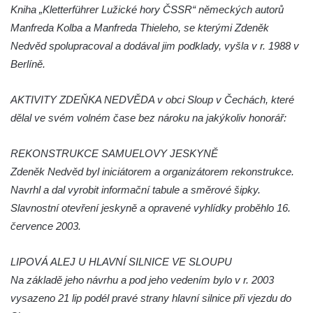
Kniha „Kletterführer Lužické hory ČSSR“ německých autorů
Hrob rodiny Hamerníkovy na hřbitově ve
Manfreda Kolba a Manfreda Thieleho, se kterými Zdeněk
Velešíně
Nedvěd spolupracoval a dodával jim podklady, vyšla v r. 1988 v
Hrob rodiny Kohoutovy na hřbitově ve
Berlíně.
Velešíně
AKTIVITY ZDEŇKA NEDVĚDA v obci Sloup v Čechách, které
Hrob Šimona Haláčka na hřbitově v Římově
dělal ve svém volném čase bez nároku na jakýkoliv honorář:
Hrob Jana a Marie Tybytanclových na
hřbitově v Římově
REKONSTRUKCE SAMUELOVY JESKYNĚ
Hrob rodiny Lorenz na hřbitově v Římově
Zdeněk Nedvěd byl iniciátorem a organizátorem rekonstrukce.
Hrob rodiny Wähner na hřbitově v Dolním
Navrhl a dal vyrobit informační tabule a směrové šipky.
Podluží
Slavnostní otevření jeskyně a opravené vyhlídky proběhlo 16.
Hrob rodiny Stolle na hřbitově v Dolním
července 2003.
Podluží
LIPOVÁ ALEJ U HLAVNÍ SILNICE VE SLOUPU
Hrob Josefa Adlera na hřbitově v Dolním
Na základě jeho návrhu a pod jeho vedením bylo v r. 2003
Podluží
vysazeno 21 lip podél pravé strany hlavní silnice při vjezdu do
Hrob Eduarda Tietzeho na hřbitově v