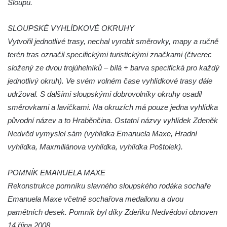
Sloupu.
Dolním Podluží
Hrob rodiny Meisel na hřbitově v Dolním
SLOUPSKÉ VYHLÍDKOVÉ OKRUHY
Podluží
Vytvořil jednotlivé trasy, nechal vyrobit směrovky, mapy a ručně
Hrob rodiny Kunze na hřbitově v Dolním
terén tras označil specifickými turistickými značkami (čtverec
Podluží
složený ze dvou trojúhelníků – bílá + barva specifická pro každý
Hrob rodiny Stolle na hřbitově v Horním
jednotlivý okruh). Ve svém volném čase vyhlídkové trasy dále
Podluží
udržoval. S dalšími sloupskými dobrovolníky okruhy osadil
směrovkami a lavičkami. Na okruzích má pouze jedna vyhlídka
Hrob rodiny Pergeltových na hřbitově v
původní název a to Hraběnčina. Ostatní názvy vyhlídek Zdeněk
Horním Podluží
Nedvěd vymyslel sám (vyhlídka Emanuela Maxe, Hradní
Hrob Václava Valouška na hřbitově v
vyhlídka, Maxmiliánova vyhlídka, vyhlídka Poštolek).
Račicích
Hrob rodiny Hankovy na hřbitově v Račicích
POMNÍK EMANUELA MAXE
Hrob Josefa Kolínského na hřbitově v
Rekonstrukce pomníku slavného sloupského rodáka sochaře
Račicích
Emanuela Maxe včetně sochařova medailonu a dvou
Hrob Josefa Marka na hřbitově v Račicích
pamětních desek. Pomník byl díky Zdeňku Nedvědovi obnoven
14.října 2008.
Hrob rodiny Fuxovy na hřbitově v Hostíně u