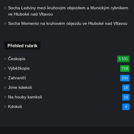
Liběchově
Socha Ledviny mezi kruhovým objezdem a Munickým rybníkem
ve Hluboké nad Vltavou
Hrob Filipa Čermáka na hřbitově v
Liběchově
Socha Memento na kruhovém objezdu ve Hluboké nad Vltavou
Hrob Lea Jakimiče na hřbitově u kostela
svatých Petra a Pavla v Horním Prysku
Přehled rubrik
Hrob Josefa Kocha na hřbitově v
Jablonném v Podještědí
Českopis
5 531
Hrob Antona Pichlera na hřbitově v
Výběžkopis
718
Duchcově
Zahraničí
230
Hrob Marie Němcové na hřbitově v
Jíme kdekoli
16
Duchcově
Na houby kamkoli
10
Hrob občanů Liptic na hřbitově v Duchcově
Kdokoli
4
Hrob Václava Schisteka na hřbitově v
Duchcově
Hrob Josepha Maye na hřbitově ve