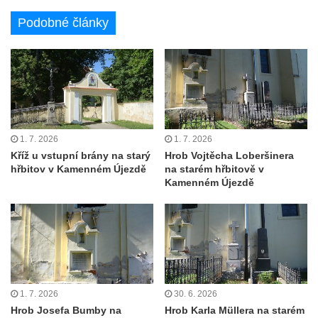
Hrob rodiny Lahovských na hřbitově v
Podobné články
Brníkově
Hrob rodiny Šinovských na hřbitově v
Brníkově
Hrob rodiny Šinovských na hřbitově v
Brníkově
Hrob rodiny Makešových a Hertanových na
1. 7. 2026
1. 7. 2026
hřbitově u kostela svatého Jiljí v Ředhošti
Kříž u vstupní brány na starý
Hrob Vojtěcha Loberšinera
hřbitov v Kamenném Újezdě
na starém hřbitově v
Hrob rodiny Radvanovských na hřbitově u
Kamenném Újezdě
kostela svatého Jiljí v Ředhošti
Hrobka rodiny Šaroch-ovy na hřbitově u
kostela svatého Jiljí v Ředhošti
Hrob Antonína Knotka na hřbitově u kostela
svatého Jiljí v Ředhošti
1. 7. 2026
30. 6. 2026
Hrob Friedricha Sehriga na hřbitově v
Hrob Josefa Bumby na
Hrob Karla Müllera na starém
Horním Jiřetíně