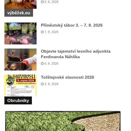
6. 8. 2026
Hrob Theodora Paděry na hřbitově ve
výběžek.eu
Velkých Žernosekách
Hrob rodiny Victorinovy na hřbitově v
Příměstský tábor 3. – 7. 8. 2026
Chloumku v Mělníku
7. 8. 2026
Hrob rodiny z Wartburgu a Pöschlovy na
hřbitově v Chloumku v Mělníku
Objevte tajemství lesního adjunkta
Hrob rodiny Neumannových na hřbitově v
Ferdinanda Náhlíka
Chloumku v Mělníku
6. 8. 2026
Hrob rodiny Vávrových na hřbitově v
Tolštejnské slavnosti 2026
Chloumku v Mělníku
3. 8. 2026
Hrob rodiny Schmidlových na hřbitově v
Chloumku v Mělníku
Obrubniky
Hrob rodiny Sixtových na hřbitově v
Chloumku v Mělníku
Hrob rodiny Goldschmidových a
Sedláčkových na hřbitově v Chloumku v