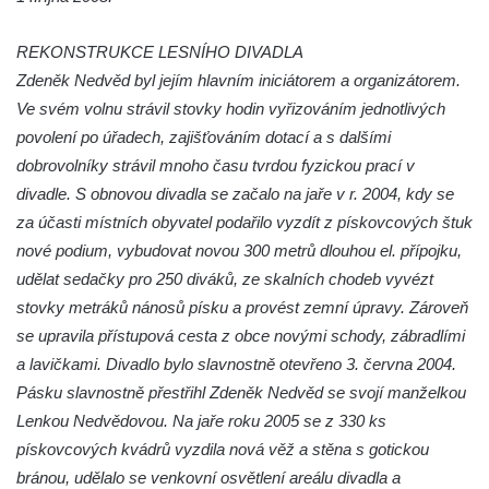
Vojkovic
REKONSTRUKCE LESNÍHO DIVADLA
Hrob rodiny Kratochvílovy na hřbitově v
Zdeněk Nedvěd byl jejím hlavním iniciátorem a organizátorem.
Hostíně u Vojkovic
Ve svém volnu strávil stovky hodin vyřizováním jednotlivých
Hrob rodiny Schusterovy na hřbitově v
povolení po úřadech, zajišťováním dotací a s dalšími
Hostíně u Vojkovic
dobrovolníky strávil mnoho času tvrdou fyzickou prací v
Hrob rodiny Seidlových z Vraňan na
divadle. S obnovou divadla se začalo na jaře v r. 2004, kdy se
hřbitově v Lužci nad Vltavou
za účasti místních obyvatel podařilo vyzdít z pískovcových štuk
Hrob rodiny Tichých a Dvořákových na
nové podium, vybudovat novou 300 metrů dlouhou el. přípojku,
hřbitově v Lužci nad Vltavou
udělat sedačky pro 250 diváků, ze skalních chodeb vyvézt
stovky metráků nánosů písku a provést zemní úpravy. Zároveň
Hrob rodiny Grosmanovy na hřbitově v
se upravila přístupová cesta z obce novými schody, zábradlími
Lužci nad Vltavou
a lavičkami. Divadlo bylo slavnostně otevřeno 3. června 2004.
Hrob rodiny Pokorných z Vraňan na
Pásku slavnostně přestřihl Zdeněk Nedvěd se svojí manželkou
hřbitově v Lužci nad Vltavou
Lenkou Nedvědovou. Na jaře roku 2005 se z 330 ks
Hrob Karla Krále a Františka Kramaty na
pískovcových kvádrů vyzdila nová věž a stěna s gotickou
hřbitově v Lužci nad Vltavou
bránou, udělalo se venkovní osvětlení areálu divadla a