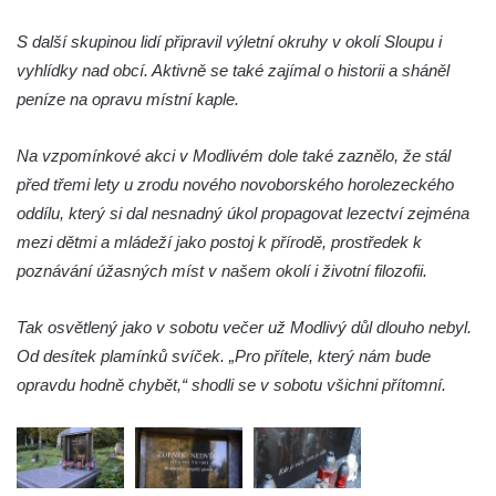
Hrob Františka Hroudy na hřbitově v Dubé
S další skupinou lidí připravil výletní okruhy v okolí Sloupu i
Hrob Aloise Mohla na hřbitově v Dubé
vyhlídky nad obcí. Aktivně se také zajímal o historii a sháněl
peníze na opravu místní kaple.
Hrob Erharda Dittricha na hřbitově ve
Velkém Šenově
Na vzpomínkové akci v Modlivém dole také zaznělo, že stál
Hrob Roberta Hitmana na hřbitově ve
před třemi lety u zrodu nového novoborského horolezeckého
Velkém Šenově
oddílu, který si dal nesnadný úkol propagovat lezectví zejména
Hrob rodiny Sochorových na hřbitově v
mezi dětmi a mládeží jako postoj k přírodě, prostředek k
Cítolibech
poznávání úžasných míst v našem okolí i životní filozofii.
Hrob Adolfa Suchého na hřbitově v
Cítolibech
Tak osvětlený jako v sobotu večer už Modlivý důl dlouho nebyl.
Od desítek plamínků svíček. „Pro přítele, který nám bude
Hrob Václava Brandejského na hřbitově v
opravdu hodně chybět,“ shodli se v sobotu všichni přítomní.
Cítolibech
Hrob Josefa Sladkovského a Marie Liškové
na hřbitově v Cítolibech
Hrob Františka Petra na hřbitově v