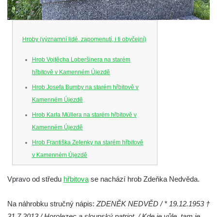
Hroby (významní lidé, zapomenutí, i ti obyčejní)
Hrob Vojtěcha Loberšinera na starém
hřbitově v Kamenném Újezdě
Hrob Josefa Bumby na starém hřbitově v
Kamenném Újezdě
Hrob Karla Müllera na starém hřbitově v
Kamenném Újezdě
Hrob Františka Zelenky na starém hřbitově
v Kamenném Újezdě
Hrob Karla Tomka na starém hřbitově v
Vpravo od středu
hřbitova
se nachází hrob Zdeňka Nedvěda.
Kamenném Újezdě
Hrob Františka Šillera na hřbitově ve
Na náhrobku stručný nápis:
ZDENĚK NEDVĚD / * 19.12.1953 †
Velešíně
31.7.2013 / Horolezec a sloupský patriot. / Kde je vůle, tam je