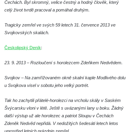
Čechách. Byl skromný, velice čestný a hodný člověk, který
Hrob Emmy Veidl na hřbitově v Lužici
celý život tvrdě pracoval a pomáhal druhým.
Hrob rodiny Tropschuh na hřbitově v Lužici
Tragicky zemřel ve svých 59 letech 31. července 2013 ve
Hrob faráře Josef Ottla na hřbitově v
Svojkovských skalách.
Kozlech
Hrob rodiny Cífkovy na hřbitově v Kozlech
Českolipský Deník
:
Hrobka rodiny Fuchs u papírny v České
Kamenici
23. 9. 2013 – Rozloučení s horolezcem Zdeňkem Nedvědem.
Hrob Zdeňka Nedvěda na hřbitově ve
Svojkov – Na zamřížovaném okně skalní kaple Modlivého dolu
Sloupu v Čechách
u Svojkova visel v sobotu jeho velký portrét.
Hrob Ferdinanda Břetislava Mikovce na
hřbitově ve Sloupu v Čechách
Tak ho zachytili přátelé-horolezci na vrcholu skály v Saském
Hrob rodiny Haina na hřbitově v Krásné u
Švýcarsku vloni v létě. Ještě s uvázanými lany u boku. Žádný
Pěnčína
další výstup už ale horolezec a patriot Sloupu v Čechách
Hrob rodiny Hübner na hřbitově v Krásné u
Zdeněk Nedvěd nepřidá. V nedožitých šedesáti letech letos
Pěnčína
uprostřed letních prázdnin zemřel.