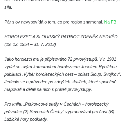
Hrob Josefa Valeše na hřbitově ve Velešíně
síla.
Hrob Ladislava Vichra na hřbitově ve
Pár slov nevypovídá o tom, co pro region znamenal.
Velešíně
Na FB
:
Hrob Františka Bürgera na hřbitově ve
HOROLEZEC A SLOUPSKÝ PATRIOT ZDENĚK NEDVĚD
Velešíně
(19. 12. 1954 – 31. 7. 2013)
Hrob Jana Františka Zítka na hřbitově ve
Velešíně
Jako horolezci mu je připisováno 72 prvovýstupů. V r. 1981
Hrob Jana Kleina na hřbitově ve Velešíně
vydal se svým kamarádem horolezcem Josefem Rybičkou
Hrob Bartoloměje Vavreyna na hřbitově ve
publikaci „Výběr horolezeckých cest – oblast Sloup, Svojkov“.
Velešíně
Jednalo se o průvodce po zdejších skalách, které společně
mapovali a dělali na nich s přáteli prvovýstupy.
Hrob Josefa Novotného na hřbitově ve
Velešíně
Pro knihu „Pískovcové skály v Čechách – horolezecký
Hrob Jana Křtitele Mikyšky na hřbitově ve
průvodce (2) Severních Čechy“ vypracovával pro část (B)
Velešíně
Lužické hory podklady.
Hrob rodiny Bürgerovy na hřbitově ve
Velešíně