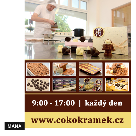
Hroby Stefana Pecha a Marie Göldner na
hřbitově v Trávníku
Hrob Roberta Lammeho na hřbitově v
Trávníku
Hrob Antona Wernera na hřbitově ve Svoru
Hrob Karla Rikla na hřbitově ve Svoru
Hrob Wilhelma Schwarzbacha na hřbitově
ve Svoru
Hrob Friedricha Ramische na hřbitově ve
Svoru
Hrob Daniela Herrmanna na hřbitově ve
Svoru
Hrob Josefa Nossbergera na hřbitově ve
Svoru
Hrob rodiny Vlčkových na hřbitově v
MANA
Brníkově