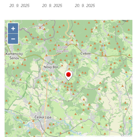
Cítolibech
20. 9. 2025
20. 9. 2025
20. 9. 2025
Hrob rodiny Mildorfových na hřbitově v
Cítolibech
Hrob Marie Vostré na hřbitově v Cítolibech
Hrob Josefa Friče na hřbitově v Cítolibech
Hrob Václava Jindřicha na hřbitově v
Cítolibech
Hrob Marie Hartmanové na hřbitově v
Cítolibech
Hrob Josefa Fořta na hřbitově v Cítolibech
Hrob Jana Čurdy na hřbitově v
Chlumčanech
Hrob Václava Brauna na hřbitově v
Chlumčanech
Hrob Karla Schneidra na hřbitově ve
Hřivicích