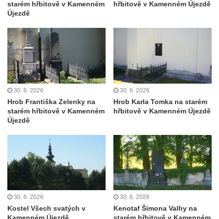
starém hřbitově v Kamenném
hřbitově v Kamenném Újezdě
Újezdě
Hrob rodiny Richterových na hřbitově v
Horním Jiřetíně
Hrob Františka Lence na hřbitově v
Postoloprtech
Hrob Müllerových na hřbitově v
Postoloprtech
30. 6. 2026
30. 6. 2026
Hrob Adolfa Vojtěcha Bukovského na
Hrob Františka Zelenky na
Hrob Karla Tomka na starém
hřbitově v Hrádku nad Nisou
starém hřbitově v Kamenném
hřbitově v Kamenném Újezdě
Újezdě
Hrob Františka Horáka na hřbitově v
Hrádku nad Nisou
Hrob Jiřího Váni na hřbitově v Hrádku nad
Nisou
Hrob Jiřího Čunáta na hřbitově ve Sněžné
Hrob Vítězslava Fritscheho na hřbitově ve
30. 6. 2026
30. 6. 2026
Kostel Všech svatých v
Kenotaf Šimona Valhy na
Sněžné
Kamenném Újezdě
starém hřbitově v Kamenném