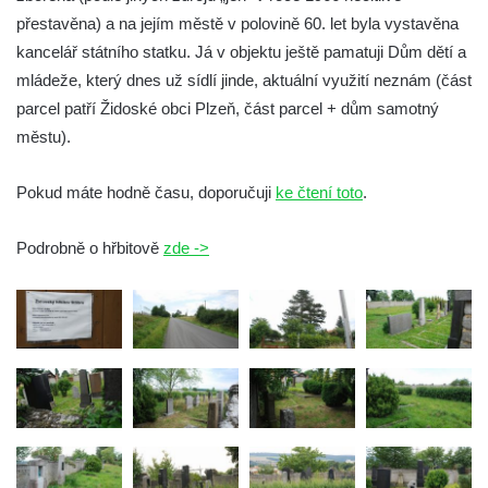
přestavěna) a na jejím městě v polovině 60. let byla vystavěna
(Königsberg an der Eger)
kancelář státního statku. Já v objektu ještě pamatuji Dům dětí a
Židovský hřbitov Bezdružice (Weseritz)
mládeže, který dnes už sídlí jinde, aktuální využití neznám (část
Starý židovský hřbitov v České Lípě
parcel patří Židoské obci Plzeň, část parcel + dům samotný
(Böhmisch Leipa)
městu).
Židovský hřbitov Karlovy Vary (Karlsbad)
Židovský hřbitov Město Touškov (Stadt
Pokud máte hodně času, doporučuji
ke čtení toto
.
Tuschkau)
Podrobně o hřbitově
zde ->
Židovský hřbitov Hluboká nad Vltavou
(Frauenberg)
Židovský hřbitov a synagoga Úštěk
(Auscha)
Židovský hřbitov Český Krumlov (Krummau)
Židovský hřbitov Úbočí (Amonsgrün) pod
hradem Boršengrýn
Židovský hřbitov Malá Šitboř (Klein-