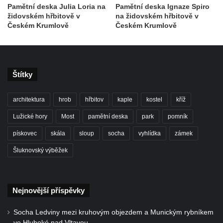
Pamětní deska Julia Loria na
Pamětní deska Ignaze Spiro
židovském hřbitově v
na židovském hřbitově v
Českém Krumlově
Českém Krumlově
Štítky
architektura
hrob
hřbitov
kaple
kostel
kříž
Lužické hory
Most
pamětní deska
park
pomník
pískovec
skála
sloup
socha
vyhlídka
zámek
Šluknovský výběžek
Nejnovější příspěvky
Socha Ledviny mezi kruhovým objezdem a Munickým rybníkem
ve Hluboké nad Vltavou