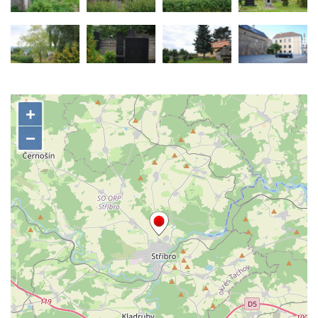
Schüttüber)
Židovský hřbitov Lomnička (Steingrub)
Židovský hřbitov Stříbro (Mies)
Starý a Nový židovský hřbitov v Tachově
(Tachau)
Nový židovský hřbitov Náchod (Nachod)
Starý židovský hřbitov Hořice (Horschitz)
Židovský hřbitov Kovanice
Židovský hřbitov Lysá nad Labem
Židovský hřbitov Hroznětín (Lichtenstadt)
Židovský hřbitov Praskolesy
Židovský hřbitov Milevsko