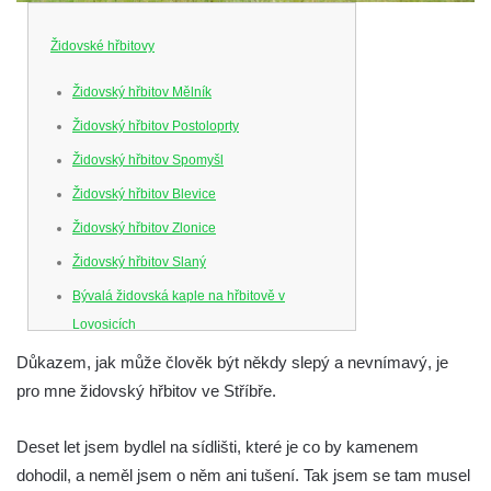
Židovské hřbitovy
Židovský hřbitov Mělník
Židovský hřbitov Postoloprty
Židovský hřbitov Spomyšl
Židovský hřbitov Blevice
Židovský hřbitov Zlonice
Židovský hřbitov Slaný
Bývalá židovská kaple na hřbitově v
Lovosicích
Nový židovský hřbitov Lovosice
Důkazem, jak může člověk být někdy slepý a nevnímavý, je
pro mne židovský hřbitov ve Stříbře.
Židovský hřbitov Litoměřice
Židovský hřbitov Bílina
Deset let jsem bydlel na sídlišti, které je co by kamenem
Židovský hřbitov Radouň
dohodil, a neměl jsem o něm ani tušení. Tak jsem se tam musel