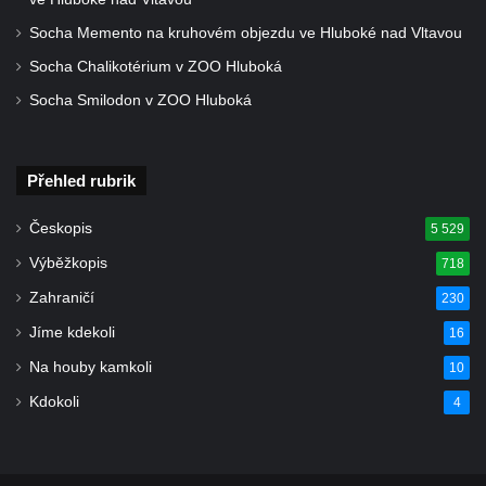
Socha Memento na kruhovém objezdu ve Hluboké nad Vltavou
Socha Chalikotérium v ZOO Hluboká
Socha Smilodon v ZOO Hluboká
Přehled rubrik
Českopis
5 529
Výběžkopis
718
Zahraničí
230
Jíme kdekoli
16
Na houby kamkoli
10
Kdokoli
4