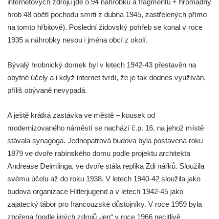
internetových zdrojů jde o 94 náhrobků a fragmentů + hromadný
Starý židovský hřbitov Chodová Planá
hrob 48 obětí pochodu smrti z dubna 1945, zastřelených přímo
(Kuttenplan)
na tomto hřbitově). Poslední židovský pohřeb se konal v roce
Nový židovský hřbitov Údlice (Eidlitz)
1935 a náhrobky nesou i jména obcí z okolí.
Židovský hřbitov Chomutov (Komotau)
Židovský hřbitov Poutnov (Pauten)
Bývalý hrobnický domek byl v letech 1942-43 přestavěn na
Židovský hřbitov Bečov nad Teplou
obytné účely a i když internet tvrdí, že je tak dodnes využíván,
(Petschau)
příliš obývaně nevypadá.
Starý židovský hřbitov v Ústí nad Labem
A ještě krátká zastávka ve městě – kousek od
(Aussig)
modernizovaného náměstí se nachází č.p. 16, na jehož místě
Židovský hřbitov Most – Souš (Brüx)
stávala synagoga. Jednopatrová budova byla postavena roku
Židovský hřbitov Podbořanský Rohozec
1879 ve dvoře rabínského domu podle projektu architekta
(Deutsch Rust či Teutschenrust)
Andrease Deimlinga, ve dvoře stála replika Zdi nářků. Sloužila
Židovský hřbitov Drahonice (Drahenz)
svému účelu až do roku 1938. V letech 1940-42 sloužila jako
Židovský hřbitov Rabštejn nad Střelou
budova organizace Hitlerjugend a v letech 1942-45 jako
(Rabenstein an der Schnella)
zajatecký tábor pro francouzské důstojníky. V roce 1959 byla
zbořena (podle jiných zdrojů „jen“ v roce 1966 necitlivě
Židovský hřbitov Kynšperk nad Ohří