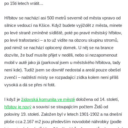
Nový židovský hřbitov Louny
po 15ti letech vrátit…
Židovský hřbitov Libochovice
Hřbitov se nachází asi 500 metrů severně od města vpravo od
Židovský hřbitov Čížkovice
silnice vedoucí na Kšice. Když budete vyjíždět z města, minete
Židovský hřbitov Terezín II.
po levé straně zmíněné sídliště, poté po pravé městský hřbitov,
Židovský hřbitov Terezín I.
po levé trafostanici – a to už vidíte na obzoru skupinu stromů,
Nový židovský hřbitov Roudnice nad
pod nimiž se nachází oplocený domek. U něj se na brance
Labem
dozvíte, že buď musíte přijet v neděli, nebo si nezapomenout
Starý židovský hřbitov Roudnice nad
mobil v autě jako já (parkoval jsem u městského hřbitova, tady
Labem
není kde). Tudíž jsem se dovnitř nedostal a areál pouze obešel
zvenčí – naštěstí místy se rozpadající zídka kolem není příliš
Nový židovský hřbitov Hořice
vysoká a dá se přes ni fotit.
Židovský hřbitov Mnichovo Hradiště
Starý židovský hřbitov Nový Bydžov
I když je
židovská komunita ve městě
doložena od 14. století,
Židovský hřbitov Turnov
hřbitov je nový
a souvisí se stoupajícím počtem Židů od
Nový židovský hřbitov Chodová Planá
poloviny 19. století. Založen byl v letech 1901-1902 a na dnešní
(Kuttenplan)
ploše cca 2.167 m2 jsou především novodobé náhrobky (podle