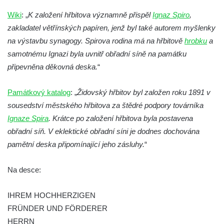
Pamětní deska Emmanuela Karsche na
Wiki
: „
K založení hřbitova významně přispěl
Ignaz Spiro
,
hradě Hasištejn
zakladatel větřínských papíren, jenž byl také autorem myšlenky
Česká pamětní deska Johanna Wolfganga
na výstavbu synagogy. Spirova rodina má na hřbitově
hrobku
a
von Goethe na hradě Hasištejn
samotnému Ignazi byla uvnitř obřadní síně na památku
Německá pamětní deska Johanna
připevněna děkovná deska.
“
Wolfganga von Goethe na hradě Hasištejn
Památkový katalog
: „
Židovský hřbitov byl založen roku 1891 v
Pamětní deska Ondřeje Hese severně od
sousedství městského hřbitova za štědré podpory továrníka
Mezné
Ignaze Spira
. Krátce po založení hřbitova byla postavena
Pamětní deska Giacoma Casanovy de
obřadní síň. V eklektické obřadní síni je dodnes dochována
Seingalt na zámeckém nádvoří v Duchcově
pamětní deska připomínající jeho zásluhy.
“
Pamětní deska Heinricha Banka na domě
čp. 18/7 na náměstí Republiky v Duchcově
Na desce:
Pamětní deska Ferdinanda Břetislava
Mikovce na domě čp. 181 ve Sloupu v
IHREM HOCHHERZIGEN
Čechách
FRÜNDER UND FÖRDERER
HERRN
Pamětní deska Josefa Jaroslava Kaliny na