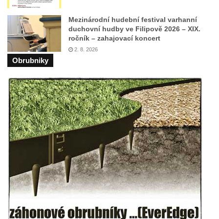
hřbitovní kapli v Lipové
Mezinárodní hudební festival varhanní
Pamětní deska Friedricha Egermanna na
duchovní hudby ve Filipově 2026 – XIX.
ročník – zahajovací koncert
domě čp. 101 v Novém Boru
2. 8. 2026
Pamětní deska Václava Kliera na Tyršově
Obrubniky
domě ve Vaníčkově ulici v Ústí nad Labem
Pamětní deska Vinzenze Ulbricha na domě
čp. 26 v Brné
Pamětní deska na rodném domě Jiřího
Koláře v Protivíně
Pamětní deska Johanna Christopha Kridela
na budově Café Henke v Rumburku
Pamětní deska Rudolfa Antona Fockeho na
domě čp. 101/6 na Lužickém náměstí v
Rumburku
Pamětní deska Jaroslava Falty u Domu