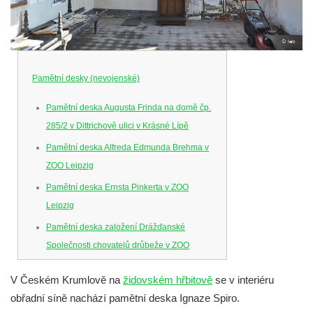
Pamětní desky (nevojenské)
Pamětní deska Augusta Frinda na domě čp.
285/2 v Dittrichově ulici v Krásné Lípě
Pamětní deska Alfreda Edmunda Brehma v
ZOO Leipzig
Pamětní deska Ernsta Pinkerta v ZOO
Leipzig
Pamětní deska založení Drážďanské
Společnosti chovatelů drůbeže v ZOO
Dresden
V Českém Krumlově na
židovském hřbitově
se v interiéru
Pamětní deska Josefa Hory na jeho rodném
obřadní síně nachází pamětní deska Ignaze Spiro.
domě v Dobříni