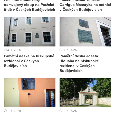
bráně hřbitova v Horní Chřibské.
tramvajový sloup na Pražské
Garrigue Masaryka na radnici
třídě v Českých Budějovicích
v Českých Budějovicích
Pamětní deska Friedricha Schillera u
rozhledny Háj u Aše
Pamětní deska Josefa II. na Císařském
kameni
Pamětní deska Františka Schwarze na
domě čp. 42 v Perštýnské ulici v
4. 7. 2026
3. 7. 2026
Pardubicích
Pamětní deska na biskupské
Pamětní deska Josefa
rezidenci v Českých
Hloucha na biskupské
Pamětní deska Karla Kryla na ulici 1. máje v
Budějovicích
rezidenci v Českých
Olomouci
Budějovicích
Pamětní deska Věnceslava Metelky na
budově banky v Palackého ulici v Náchodě
Pamětní deska Josefa Regnera-
Havlovického na bývalém děkanství v ulici
Regnerovy sady v Náchodě
1. 7. 2026
1. 7. 2026
Pamětní deska Josefa Kajetána Tyla na