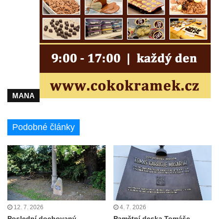
Brozánkách
Pamětní deska mostu Josefa Straky v
Mělníku
Pamětní deska Františka Xavera Parče na
domě čp. 17/1 v ulici G. Casanovy v
Duchcově
Pamětní deska Františka Heilmanna na faře
MANA
na náměstí Republiky v Duchcově
Pamětní deska Francisca Ferrera Guarida
Podobné články
ve Ferrerově ulici v Duchcově
Pamětní deska Casanovy na kapli svaté
Barbory v sadech Rudé armády v
Duchcově
Pamětní deska na domě čp. 371 v
Pivovarské ulici ve Šluknově
12. 7. 2026
4. 7. 2026
Pamětní deska Eduarda Schrötera na
Poslední dochovaný
Pamětní deska Tomáše