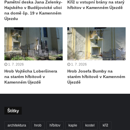
Pamětní deska Jana Zelenky-
Kříž u vstupní brány na starý
náměstí Jiřího z Poděbrad v Hořicích
Hajského v Budějovické ulici
hřbitov v Kamenném Újezdě
na domě čp. 19 v Kamenném
Pamětní deska Antonína Sovy v Parku
Újezdu
básníků u hřbitova ve Vysokém nad Jizerou
Pamětní deska evangelického kostela
(Centra setkávání) v Dolní Poustevně
Pamětní deska Augustina Podoláka v
Chrámu Proměnění Páně ve Varnsdorfu
Pamětní deska Alfonse Dopsche na
1. 7. 2026
1. 7. 2026
Městské knihovně Lovosice
Hrob Vojtěcha Loberšinera
Hrob Josefa Bumby na
na starém hřbitově v
starém hřbitově v Kamenném
Pamětní deska Vinařsko-ovocnářské školy
Kamenném Újezdě
Újezdě
na domě čp. 32/5 v Husově ulici v Mělníku
Pamětní deska prvního mimopražského
provedení Prodané nevěsty na domě U
Štítky
Zlatého hroznu v Mělníku
Pamětní deska Vladimíra Veselého v
architektura
hrob
hřbitov
kaple
kostel
kříž
Pražské bráně v Mělníku