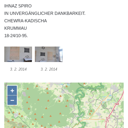
IHNAZ SPIRO
domě čp. 109 v Kalinově ulici v Novém
IN UNVERGÄNGLICHER DANKBARKEIT.
Boru
CHEWRA-KADISCHA
Pamětní deska Václava Františka
KRUMMAU
Červeného na domě ve Starodubečské ulici
18-24/10-95.
v Praze Dubeč
Pamětní deska Josefa Mühlbergera na
křižovatce Školní a Horské ulice v Trutnově
Pamětní deska Jaroslava Třešňáka v
3. 2. 2014
3. 2. 2014
Českobratrské ulici v Teplicích
Pamětní deska Walthera Hensela na vile
Landhaus v ulici Pod Doubravkou v
Teplicích
Pamětní deska Ludwiga van Beethovena
na domě čp. 72/1 v Lázeňské ulici v
Teplicích
Pamětní deska na ekologické demonstrace