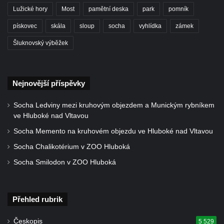
Lužické hory
Most
pamětní deska
park
pomník
Pamětní deska Josefa Straky v ulici 5.
května u Pražské brány v Mělníku
pískovec
skála
sloup
socha
vyhlídka
zámek
Pamětní deska Jaroslava Krombholce v
Šluknovský výběžek
Krombholcově ulici na domě čp. 9 v
Mělníku
Pamětní deska Masarykova kulturního
Nejnovější příspěvky
domu v Mělníku
Socha Ledviny mezi kruhovým objezdem a Munickým rybníkem
Pamětní deska Jana Nerudy v Nerudově
ve Hluboké nad Vltavou
ulici v Plzni – Jižním Předměstí
Socha Memento na kruhovém objezdu ve Hluboké nad Vltavou
Pamětní deska Otakara Kudrny na budově
Socha Chalikotérium v ZOO Hluboká
muzea v Netolicích
Socha Smilodon v ZOO Hluboká
Pamětní deska Josefa Stejskala na budově
u poutního kostela Navštívení Panny Marie
v Horní Polici
Přehled rubrik
Pamětní deska Aloise Senefeldera na
Českopis
5 529
Staroměstské tržnici v Rytířské ulici v Praze