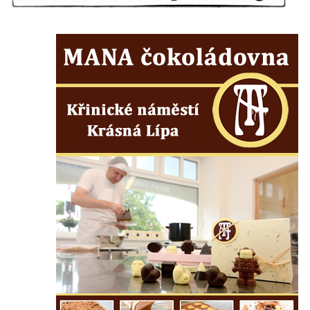
kultury Střelnice v Rumburku
Pamětní deska Josefa Srba Debrnova na
domě čp. 1 v Debrnu
Pamětní deska čestným občanům města na
hřbitově v Kralupech nad Vltavou
Pamětní deska Julia Loria na židovském
hřbitově v Českém Krumlově
Pamětní deska Ignaze Spiro na židovském
hřbitově v Českém Krumlově
Pamětní deska Františka Meixnera před
obecním úřadem v Prysku
Pamětní deska Carlu Franzi Ballemu na
domě čp. 437 v ulici Slovanka ve Cvikově
Pamětní deska Michala Třetiny na domě v
Ostruhové ulici čp. 62/1 v Mělníku
Pamětní deska povodně 2002 na kapli v