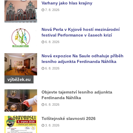
Varhany jako hlas krajiny
na Dělnickém domě v Cítolibech
7. 8. 2026
Pamětní deska otce a syna Kopřivových na
staré škole v Cítolibech
Nová Perla v Kyjově hostí mezinárodní
Pamětní deska 120 let založení SDH
festival Performance v časech krizí
Touchovice
6. 8. 2026
Pamětní deska povodní 2013 ve Velkých
Nová expozice Na Saule odhaluje příběh
Žernosekách
lesního adjunkta Ferdinanda Náhlíka
Pamětní deska Franze Josepha Gläsera na
6. 8. 2026
jeho rodném domě čp. 33 v Černické ulici v
výběžek.eu
Horním Jiřetíně
Pamětní deska Ludwiga Freunda na domě
Objevte tajemství lesního adjunkta
Ferdinanda Náhlíka
čp. 76 na Marxově náměstí v Postoloprtech
6. 8. 2026
Pamětní deska Antonie a Stanislava
Vratislavových na obecním úřadu v
Tolštejnské slavnosti 2026
Poleradech
3. 8. 2026
Pamětní deska biskupa Wenzela Frinda na