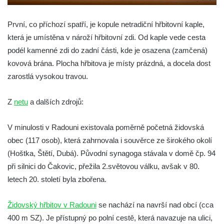
Starý židovský hřbitov Chodová Planá
(Kuttenplan)
První, co příchozí spatří, je kopule netradiční hřbitovní kaple,
Nový židovský hřbitov Údlice (Eidlitz)
která je umístěna v nároží hřbitovní zdi. Od kaple vede cesta
Židovský hřbitov Chomutov (Komotau)
podél kamenné zdi do zadní části, kde je osazena (zamčená)
Židovský hřbitov Poutnov (Pauten)
kovová brána. Plocha hřbitova je místy prázdná, a docela dost
zarostlá vysokou travou.
Židovský hřbitov Bečov nad Teplou
(Petschau)
Z
netu
a dalších zdrojů:
Starý židovský hřbitov v Ústí nad Labem
(Aussig)
V minulosti v Radouni existovala poměrně početná židovská
Židovský hřbitov Most – Souš (Brüx)
obec (117 osob), která zahrnovala i souvěrce ze širokého okolí
Židovský hřbitov Podbořanský Rohozec
(Hoštka, Štětí, Dubá). Původní synagoga stávala v domě čp. 94
(Deutsch Rust či Teutschenrust)
při silnici do Čakovic, přežila 2.světovou válku, avšak v 80.
Židovský hřbitov Drahonice (Drahenz)
letech 20. století byla zbořena.
Židovský hřbitov Rabštejn nad Střelou
Židovský hřbitov v Radouni
se nachází na navrší nad obcí (cca
(Rabenstein an der Schnella)
400 m SZ). Je přístupný po polní cestě, která navazuje na ulici,
Židovský hřbitov Kynšperk nad Ohří