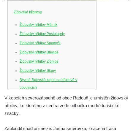
Židovské hřbitovy
Židovský hřbitov Mělník
Židovský hřbitov Postoloprty
Židovský hřbitov Spomyšl
Židovský hřbitov Blevice
Židovský hřbitov Zlonice
Židovský hřbitov Slaný
Bývalá židovská kaple na hřbitově v
Lovosicích
Nový židovský hřbitov Lovosice
V kopcích severozápadně od obce Radouň je umístěn židovský
hřbitov, ke kterému z centra vede odbočka modré turistické
Židovský hřbitov Litoměřice
značky.
Židovský hřbitov Bílina
Židovský hřbitov Radouň
Zabloudit snad ani nelze. Jasná směrovka, značená trasa