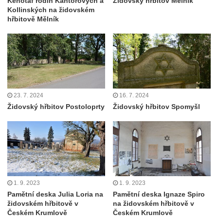
Kenotaf rodin Kantorových a
Židovský hřbitov Mělník
Kollinských na židovském
hřbitově Mělník
23. 7. 2024
16. 7. 2024
Židovský hřbitov Postoloprty
Židovský hřbitov Spomyšl
1. 9. 2023
1. 9. 2023
Pamětní deska Julia Loria na
Pamětní deska Ignaze Spiro
židovském hřbitově v
na židovském hřbitově v
Českém Krumlově
Českém Krumlově