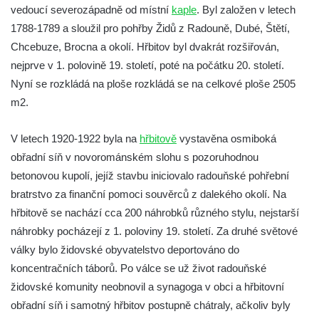
vedoucí severozápadně od místní
kaple
. Byl založen v letech
(Königsberg an der Eger)
1788-1789 a sloužil pro pohřby Židů z Radouně, Dubé, Štětí,
Židovský hřbitov Bezdružice (Weseritz)
Chcebuze, Brocna a okolí. Hřbitov byl dvakrát rozšiřován,
Starý židovský hřbitov v České Lípě
nejprve v 1. polovině 19. století, poté na počátku 20. století.
(Böhmisch Leipa)
Nyní se rozkládá na ploše rozkládá se na celkové ploše 2505
Židovský hřbitov Karlovy Vary (Karlsbad)
m2.
Židovský hřbitov Město Touškov (Stadt
V letech 1920-1922 byla na
hřbitově
vystavěna osmiboká
Tuschkau)
obřadní síň v novorománském slohu s pozoruhodnou
Židovský hřbitov Hluboká nad Vltavou
betonovou kupolí, jejíž stavbu iniciovalo radouňské pohřební
(Frauenberg)
bratrstvo za finanční pomoci souvěrců z dalekého okolí. Na
Židovský hřbitov a synagoga Úštěk
hřbitově se nachází cca 200 náhrobků různého stylu, nejstarší
(Auscha)
náhrobky pocházejí z 1. poloviny 19. století. Za druhé světové
Židovský hřbitov Český Krumlov (Krummau)
války bylo židovské obyvatelstvo deportováno do
Židovský hřbitov Úbočí (Amonsgrün) pod
koncentračních táborů. Po válce se už život radouňské
hradem Boršengrýn
židovské komunity neobnovil a synagoga v obci a hřbitovní
obřadní síň i samotný hřbitov postupně chátraly, ačkoliv byly
Židovský hřbitov Malá Šitboř (Klein-