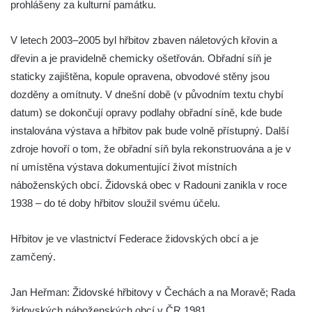
prohlášeny za kulturní památku.
Schüttüber)
Židovský hřbitov Lomnička (Steingrub)
V letech 2003–2005 byl hřbitov zbaven náletových křovin a
Židovský hřbitov Stříbro (Mies)
dřevin a je pravidelně chemicky ošetřován. Obřadní síň je
Starý a Nový židovský hřbitov v Tachově
staticky zajištěna, kopule opravena, obvodové stěny jsou
(Tachau)
dozděny a omítnuty. V dnešní době (v původním textu chybí
Nový židovský hřbitov Náchod (Nachod)
datum) se dokončují opravy podlahy obřadní síně, kde bude
instalována výstava a hřbitov pak bude volně přístupný. Další
Starý židovský hřbitov Hořice (Horschitz)
zdroje hovoří o tom, že obřadní síň byla rekonstruována a je v
Židovský hřbitov Kovanice
ní umístěna výstava dokumentující život místních
Židovský hřbitov Lysá nad Labem
náboženských obcí. Židovská obec v Radouni zanikla v roce
Židovský hřbitov Hroznětín (Lichtenstadt)
1938 – do té doby hřbitov sloužil svému účelu.
Židovský hřbitov Praskolesy
Hřbitov je ve vlastnictví Federace židovských obcí a je
Židovský hřbitov Milevsko
zamčený.
Jan Heřman: Židovské hřbitovy v Čechách a na Moravě; Rada
židovských náboženských obcí v ČR 1981