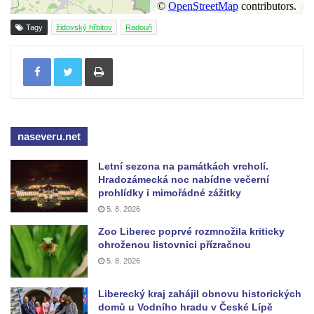
Tagy
židovský hřbitov
Radouň
Tisknout
naseveru.net
Letní sezona na památkách vrcholí.
Hradozámecká noc nabídne večerní
prohlídky i mimořádné zážitky
5. 8. 2026
Zoo Liberec poprvé rozmnožila kriticky
ohroženou listovnici přízračnou
5. 8. 2026
Liberecký kraj zahájil obnovu historických
domů u Vodního hradu v České Lípě