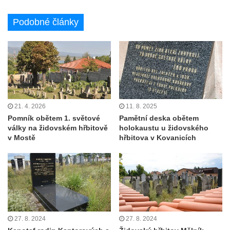
Podobné články
21. 4. 2026
11. 8. 2025
Pomník obětem 1. světové
Pamětní deska obětem
války na židovském hřbitově
holokaustu u židovského
v Mostě
hřbitova v Kovanicích
27. 8. 2024
27. 8. 2024