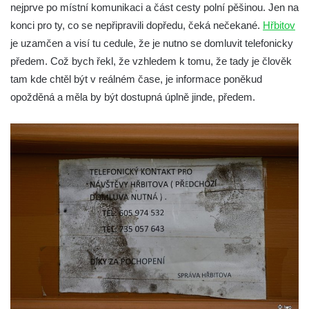
Nový židovský hřbitov Louny
nejprve po místní komunikaci a část cesty polní pěšinou. Jen na
Židovský hřbitov Libochovice
konci pro ty, co se nepřipravili dopředu, čeká nečekané.
Hřbitov
je uzamčen a visí tu cedule, že je nutno se domluvit telefonicky
Židovský hřbitov Čížkovice
předem. Což bych řekl, že vzhledem k tomu, že tady je člověk
Židovský hřbitov Terezín II.
tam kde chtěl být v reálném čase, je informace poněkud
Židovský hřbitov Terezín I.
opožděná a měla by být dostupná úplně jinde, předem.
Nový židovský hřbitov Roudnice nad
Labem
Starý židovský hřbitov Roudnice nad
Labem
Nový židovský hřbitov Hořice
Židovský hřbitov Mnichovo Hradiště
Starý židovský hřbitov Nový Bydžov
Židovský hřbitov Turnov
Nový židovský hřbitov Chodová Planá
(Kuttenplan)