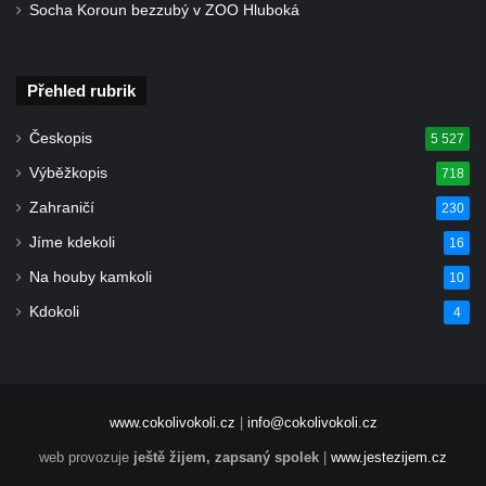
Socha Koroun bezzubý v ZOO Hluboká
Přehled rubrik
Českopis
5 527
Výběžkopis
718
Zahraničí
230
Jíme kdekoli
16
Na houby kamkoli
10
Kdokoli
4
www.cokolivokoli.cz
|
info@cokolivokoli.cz
web provozuje
ještě žijem, zapsaný spolek
|
www.jestezijem.cz