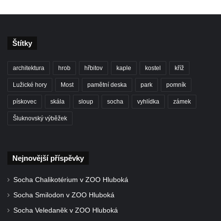
Štítky
architektura
hrob
hřbitov
kaple
kostel
kříž
Lužické hory
Most
pamětní deska
park
pomník
pískovec
skála
sloup
socha
vyhlídka
zámek
Šluknovský výběžek
Nejnovější příspěvky
Socha Chalikotérium v ZOO Hluboká
Socha Smilodon v ZOO Hluboká
Socha Veledaněk v ZOO Hluboká