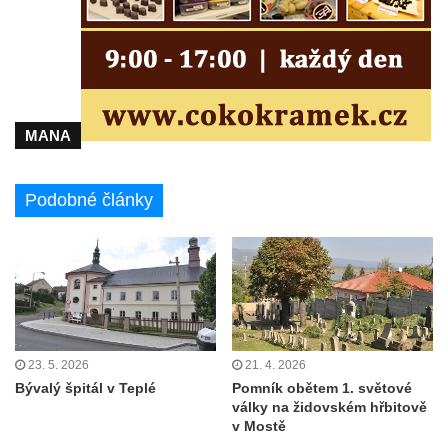
MANA
Podobné články
23. 5. 2026
21. 4. 2026
Bývalý špitál v Teplé
Pomník obětem 1. světové
války na židovském hřbitově
v Mostě