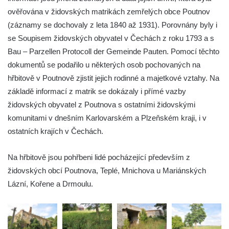
Židovský hřbitov Malá Šitboř (Klein-
ověřována v židovských matrikách zemřelých obce Poutnov
Schüttüber)
(záznamy se dochovaly z leta 1840 až 1931). Porovnány byly i
se Soupisem židovských obyvatel v Čechách z roku 1793 a s
Židovský hřbitov Lomnička (Steingrub)
Bau – Parzellen Protocoll der Gemeinde Pauten. Pomocí těchto
Židovský hřbitov Stříbro (Mies)
dokumentů se podařilo u některých osob pochovaných na
Starý a Nový židovský hřbitov v Tachově
hřbitově v Poutnově zjistit jejich rodinné a majetkové vztahy. Na
(Tachau)
základě informací z matrik se dokázaly i přímé vazby
Nový židovský hřbitov Náchod (Nachod)
židovských obyvatel z Poutnova s ostatními židovskými
Starý židovský hřbitov Hořice (Horschitz)
komunitami v dnešním Karlovarském a Plzeňském kraji, i v
ostatních krajích v Čechách.
Židovský hřbitov Kovanice
Židovský hřbitov Lysá nad Labem
Na hřbitově jsou pohřbeni lidé pocházející především z
Židovský hřbitov Hroznětín (Lichtenstadt)
židovských obcí Poutnova, Teplé, Mnichova u Mariánských
Židovský hřbitov Praskolesy
Lázní, Kořene a Drmoulu.
Židovský hřbitov Milevsko