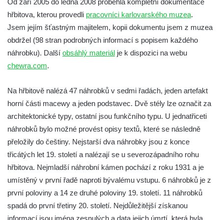
Od září 2005 do ledna 2008 proběhla kompletní dokumentace
hřbitova, kterou provedli
pracovníci karlovarského muzea
.
Židovský hřbitov Kynšperk nad Ohří
Jsem jejím šťastným majitelem, kopii dokumentu jsem z muzea
(Königsberg an der Eger)
obdržel (98 stran podrobných informací s popisem každého
Židovský hřbitov Bezdružice (Weseritz)
náhrobku). Další
obsáhlý materiál
je k dispozici na webu
Starý židovský hřbitov v České Lípě
chewra.com
.
(Böhmisch Leipa)
Židovský hřbitov Karlovy Vary (Karlsbad)
Na hřbitově nalézá 47 náhrobků v sedmi řadách, jeden artefakt
Židovský hřbitov Město Touškov (Stadt
horní části macewy a jeden podstavec. Dvě stély lze označit za
Tuschkau)
architektonické typy, ostatní jsou funkčního typu. U jednatřiceti
náhrobků bylo možné provést opisy textů, které se následně
Židovský hřbitov Hluboká nad Vltavou
přeložily do češtiny. Nejstarší dva náhrobky jsou z konce
(Frauenberg)
třicátých let 19. století a nalézají se u severozápadního rohu
Židovský hřbitov a synagoga Úštěk
hřbitova. Nejmladší náhrobní kámen pochází z roku 1931 a je
(Auscha)
umístěný v první řadě naproti bývalému vstupu. 6 náhrobků je z
Židovský hřbitov Český Krumlov (Krummau)
první poloviny a 14 ze druhé poloviny 19. století. 11 náhrobků
Židovský hřbitov Úbočí (Amonsgrün) pod
spadá do první třetiny 20. století. Nejdůležitější získanou
hradem Boršengrýn
informací jsou jména zesnulých a data jejich úmrtí, která byla