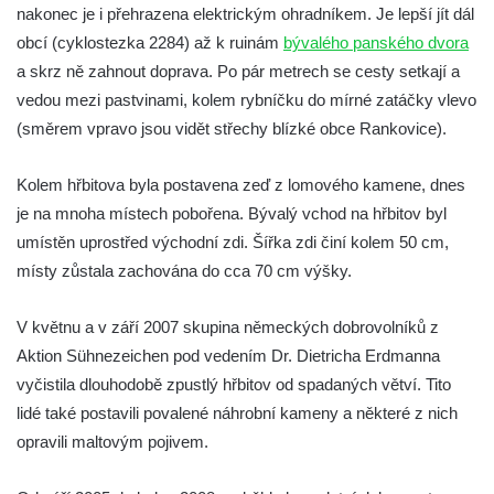
(Kuttenplan)
nakonec je i přehrazena elektrickým ohradníkem. Je lepší jít dál
obcí (cyklostezka 2284) až k ruinám
bývalého panského dvora
Starý židovský hřbitov Chodová Planá
a skrz ně zahnout doprava. Po pár metrech se cesty setkají a
(Kuttenplan)
vedou mezi pastvinami, kolem rybníčku do mírné zatáčky vlevo
Nový židovský hřbitov Údlice (Eidlitz)
(směrem vpravo jsou vidět střechy blízké obce Rankovice).
Židovský hřbitov Chomutov (Komotau)
Židovský hřbitov Poutnov (Pauten)
Kolem hřbitova byla postavena zeď z lomového kamene, dnes
Židovský hřbitov Bečov nad Teplou
je na mnoha místech pobořena. Bývalý vchod na hřbitov byl
(Petschau)
umístěn uprostřed východní zdi. Šířka zdi činí kolem 50 cm,
místy zůstala zachována do cca 70 cm výšky.
Starý židovský hřbitov v Ústí nad Labem
(Aussig)
V květnu a v září 2007 skupina německých dobrovolníků z
Židovský hřbitov Most – Souš (Brüx)
Aktion Sühnezeichen pod vedením Dr. Dietricha Erdmanna
Židovský hřbitov Podbořanský Rohozec
vyčistila dlouhodobě zpustlý hřbitov od spadaných větví. Tito
(Deutsch Rust či Teutschenrust)
lidé také postavili povalené náhrobní kameny a některé z nich
Židovský hřbitov Drahonice (Drahenz)
opravili maltovým pojivem.
Židovský hřbitov Rabštejn nad Střelou
(Rabenstein an der Schnella)