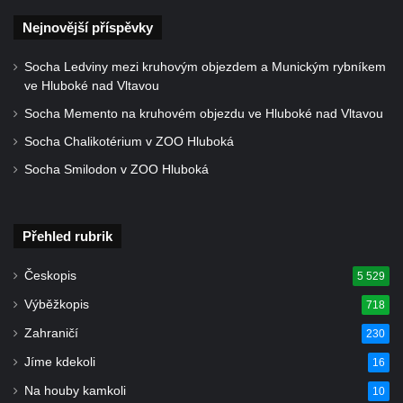
Nejnovější příspěvky
Socha Ledviny mezi kruhovým objezdem a Munickým rybníkem
ve Hluboké nad Vltavou
Socha Memento na kruhovém objezdu ve Hluboké nad Vltavou
Socha Chalikotérium v ZOO Hluboká
Socha Smilodon v ZOO Hluboká
Přehled rubrik
Českopis
5 529
Výběžkopis
718
Zahraničí
230
Jíme kdekoli
16
Na houby kamkoli
10