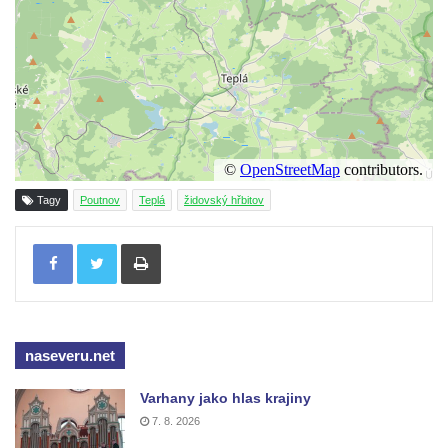
Tagy
Poutnov
Teplá
židovský hřbitov
Tisknout
naseveru.net
Varhany jako hlas krajiny
7. 8. 2026