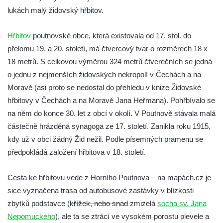
Židovský hřbitov Radouň
lukách malý židovský hřbitov.
Nový židovský hřbitov Louny
Židovský hřbitov Libochovice
Hřbitov
poutnovské obce, která existovala od 17. stol. do
přelomu 19. a 20. století, má čtvercový tvar o rozměrech 18 x
Židovský hřbitov Čížkovice
18 metrů. S celkovou výměrou 324 metrů čtverečních se jedná
Židovský hřbitov Terezín II.
o jednu z nejmenších židovských nekropolí v Čechách a na
Židovský hřbitov Terezín I.
Moravě (asi proto se nedostal do přehledu v knize Židovské
Nový židovský hřbitov Roudnice nad
hřbitovy v Čechách a na Moravě Jana Heřmana). Pohřbívalo se
Labem
na něm do konce 30. let z obcí v okolí. V Poutnově stávala malá
Starý židovský hřbitov Roudnice nad
částečně hrázděná synagoga ze 17. století. Zanikla roku 1915,
Labem
kdy už v obci žádný Žid nežil. Podle písemných pramenu se
předpokládá založení hřbitova v 18. století.
Nový židovský hřbitov Hořice
Židovský hřbitov Mnichovo Hradiště
Cesta ke hřbitovu vede z Horního Poutnova – na mapách.cz je
Starý židovský hřbitov Nový Bydžov
sice vyznačena trasa od autobusové zastávky v blízkosti
Židovský hřbitov Turnov
zbytků podstavce (
křížek, nebo snad
zmizelá
socha sv. Jana
Nový židovský hřbitov Chodová Planá
Nepomuckého
), ale ta se ztrácí ve vysokém porostu plevele a