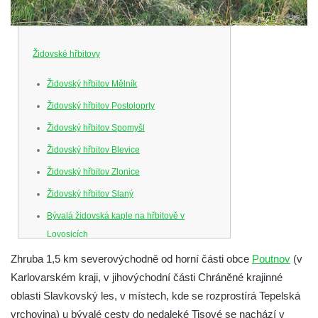
Židovské hřbitovy
Židovský hřbitov Mělník
Židovský hřbitov Postoloprty
Židovský hřbitov Spomyšl
Židovský hřbitov Blevice
Židovský hřbitov Zlonice
Židovský hřbitov Slaný
Bývalá židovská kaple na hřbitově v
Lovosicích
Nový židovský hřbitov Lovosice
Zhruba 1,5 km severovýchodně od horní části obce
Poutnov
(v
Karlovarském kraji, v jihovýchodní části Chráněné krajinné
Židovský hřbitov Litoměřice
oblasti Slavkovský les, v místech, kde se rozprostírá Tepelská
Židovský hřbitov Bílina
vrchovina) u bývalé cesty do nedaleké Tisové se nachází v