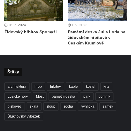
16. 7. 2024
1. 9. 2023
Židovský hřbitov Spomyšl
Pamětní deska Julia Loria na
židovském hřbitově v
Českém Krumlově
Štítky
architektura
hrob
hřbitov
kaple
kostel
kříž
Lužické hory
Most
pamětní deska
park
pomník
pískovec
skála
sloup
socha
vyhlídka
zámek
Šluknovský výběžek