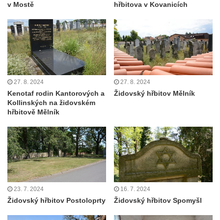
v Mostě
hřbitova v Kovanicích
27. 8. 2024
27. 8. 2024
Kenotaf rodin Kantorových a
Židovský hřbitov Mělník
Kollinských na židovském
hřbitově Mělník
23. 7. 2024
16. 7. 2024
Židovský hřbitov Postoloprty
Židovský hřbitov Spomyšl