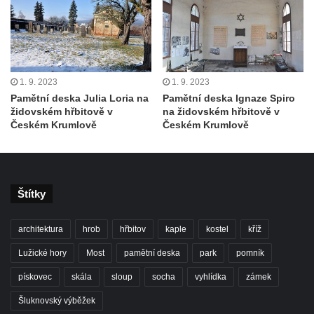
1. 9. 2023
1. 9. 2023
Pamětní deska Julia Loria na
Pamětní deska Ignaze Spiro
židovském hřbitově v
na židovském hřbitově v
Českém Krumlově
Českém Krumlově
Štítky
architektura
hrob
hřbitov
kaple
kostel
kříž
Lužické hory
Most
pamětní deska
park
pomník
pískovec
skála
sloup
socha
vyhlídka
zámek
Šluknovský výběžek