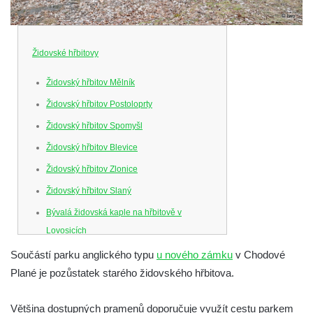
Židovské hřbitovy
Židovský hřbitov Mělník
Židovský hřbitov Postoloprty
Židovský hřbitov Spomyšl
Židovský hřbitov Blevice
Židovský hřbitov Zlonice
Židovský hřbitov Slaný
Bývalá židovská kaple na hřbitově v
Lovosicích
Nový židovský hřbitov Lovosice
Součástí parku anglického typu
u nového zámku
v Chodové
Plané je pozůstatek starého židovského hřbitova.
Židovský hřbitov Litoměřice
Židovský hřbitov Bílina
Většina dostupných pramenů doporučuje využít cestu parkem