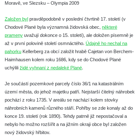
Moravě, ve Slezsku – Olympia 2009
(Kuttenplan)
Starý židovský hřbitov Chodová Planá
Založen byl
pravděpodobně v poslední čtvrtině 17. století (v
(Kuttenplan)
Chodové Plané byla významná židovská obec,
některé
Nový židovský hřbitov Údlice (Eidlitz)
prameny
uvažují dokonce o 15. století), ale doložen písemně je
Židovský hřbitov Chomutov (Komotau)
až v první polovině století osmnáctého.
Údajně ho nechal na
Židovský hřbitov Poutnov (Pauten)
pahorku
Kellerberg za obcí založit hrabě Cajetan von Berchem-
Haimhausen kolem roku 1686, kdy se do Chodové Plané
Židovský hřbitov Bečov nad Teplou
uchýlili
židé vyhnaní z nedaleké Plané
(Petschau)
.
Starý židovský hřbitov v Ústí nad Labem
Je součástí pozemkové parcely číslo 36/1 na katastrálním
(Aussig)
území města, do jehož majetku patří. Nejstarší čitelný náhrobek
Židovský hřbitov Most – Souš (Brüx)
pochází z roku 1735. V areálu se nachází kolem stovky
Židovský hřbitov Podbořanský Rohozec
náhrobních kamenů různého stáří. Pohřby se zde konaly až do
(Deutsch Rust či Teutschenrust)
konce 19. století (rok 1890). Tehdy patrně již nepostačoval a
Židovský hřbitov Drahonice (Drahenz)
nebylo ho možno rozšířit a na jižním okraji obce byl založen
nový židovský hřbitov.
Židovský hřbitov Rabštejn nad Střelou
(Rabenstein an der Schnella)