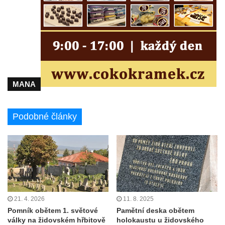
MANA
Podobné články
21. 4. 2026
11. 8. 2025
Pomník obětem 1. světové
Pamětní deska obětem
války na židovském hřbitově
holokaustu u židovského