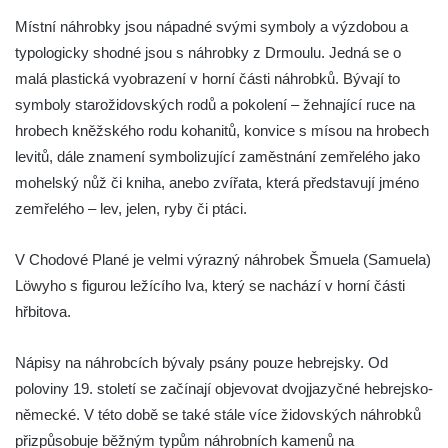
Místní náhrobky jsou nápadné svými symboly a výzdobou a
Židovský hřbitov Kynšperk nad Ohří
typologicky shodné jsou s náhrobky z Drmoulu. Jedná se o
(Königsberg an der Eger)
malá plastická vyobrazení v horní části náhrobků. Bývají to
Židovský hřbitov Bezdružice (Weseritz)
symboly starožidovských rodů a pokolení – žehnající ruce na
Starý židovský hřbitov v České Lípě
hrobech kněžského rodu kohanitů, konvice s mísou na hrobech
(Böhmisch Leipa)
levitů, dále znamení symbolizující zaměstnání zemřelého jako
Židovský hřbitov Karlovy Vary (Karlsbad)
mohelský nůž či kniha, anebo zvířata, která představují jméno
zemřelého – lev, jelen, ryby či ptáci.
Židovský hřbitov Město Touškov (Stadt
Tuschkau)
V Chodové Plané je velmi výrazný náhrobek Šmuela (Samuela)
Židovský hřbitov Hluboká nad Vltavou
Löwyho s figurou ležícího lva, který se nachází v horní části
(Frauenberg)
hřbitova.
Židovský hřbitov a synagoga Úštěk
(Auscha)
Nápisy na náhrobcích bývaly psány pouze hebrejsky. Od
Židovský hřbitov Český Krumlov (Krummau)
poloviny 19. století se začínají objevovat dvojjazyčné hebrejsko-
Židovský hřbitov Úbočí (Amonsgrün) pod
německé. V této době se také stále více židovských náhrobků
hradem Boršengrýn
přizpůsobuje běžným typům náhrobních kamenů na