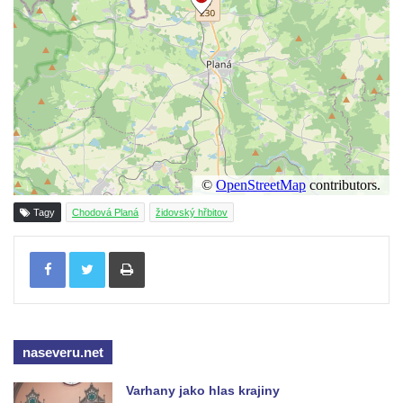
Tagy
Chodová Planá
židovský hřbitov
Tisknout
naseveru.net
Varhany jako hlas krajiny