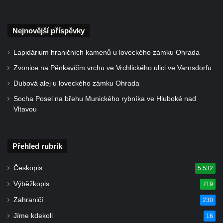
Nejnovější příspěvky
Lapidárium hraničních kamenů u loveckého zámku Ohrada
Zvonice na Pěnkavčím vrchu ve Vrchlického ulici ve Varnsdorfu
Dubová alej u loveckého zámku Ohrada
Socha Posel na břehu Munického rybníka ve Hluboké nad
Vltavou
Přehled rubrik
Českopis
5 532
Výběžkopis
719
Zahraničí
230
Jíme kdekoli
16