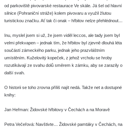
Židovský hřbitov Radouň
od parkoviště pivovarské restaurace Ve skále. Já šel od hlavní
Nový židovský hřbitov Louny
silnice (Pohraniční stráže) kolem pivovaru a využil žlutou
Židovský hřbitov Libochovice
turistickou značku. Ať tak či onak – hřbitov nelze přehlédnout…
Židovský hřbitov Čížkovice
Inu, myslel jsem si už, že jsem viděl leccos, ale tady jsem byl
Židovský hřbitov Terezín II.
velmi překvapen – jednak tím, že hřbitov byl zjevně dlouhá léta
Židovský hřbitov Terezín I.
součástí zámeckého parku, jednak jeho prazvláštním
Nový židovský hřbitov Roudnice nad
umístěním. Kuželovitý kopeček, z jehož vrcholu se hroby
Labem
rozutíkávají ze svahu dolů směrem k zámku, aby se zarazily o
Starý židovský hřbitov Roudnice nad
další svah.
Labem
O historii se toho zrovna příliš najít nedá. Takže net a dostupné
Nový židovský hřbitov Hořice
knihy:
Židovský hřbitov Mnichovo Hradiště
Starý židovský hřbitov Nový Bydžov
Jan Heřman: Židovské hřbitovy v Čechách a na Moravě
Židovský hřbitov Turnov
Petra Večeřová: Navštivte… Židovské pamtáky v Čechách, na
Nový židovský hřbitov Chodová Planá