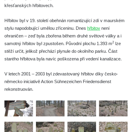
křesťanských hřbitovech.
Židovský hřbitov Malá Šitboř (Klein-
Schüttüber)
Hřbitov byl v 19. století obehnán romantizující zdí v maurském
Židovský hřbitov Lomnička (Steingrub)
stylu napodobující umělou zříceninu. Dnes
hřbitov
není
Židovský hřbitov Stříbro (Mies)
ohraničen – zeď byla zbořena během druhé světové války a i
Starý a Nový židovský hřbitov v Tachově
2
samotný hřbitov byl zpustošen. Původní plochu 1.393 m
lze
(Tachau)
stěží určit, jelikož přechází plynule do okolního parku. Část
Nový židovský hřbitov Náchod (Nachod)
starého hřbitova byla navíc poškozena při vedení kanalizace.
Starý židovský hřbitov Hořice (Horschitz)
V letech 2001 – 2003 byl zdevastovaný hřbitov díky česko-
Židovský hřbitov Kovanice
německo iniciativě Action Sühnezeichen Friedensdienst
Židovský hřbitov Lysá nad Labem
rekonstruován.
Židovský hřbitov Hroznětín (Lichtenstadt)
Židovský hřbitov Praskolesy
Židovský hřbitov Milevsko