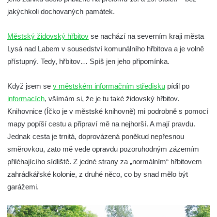
Nový židovský hřbitov Louny
jakýchkoli dochovaných památek.
Židovský hřbitov Libochovice
Městský židovský hřbitov
se nachází na severním kraji města
Židovský hřbitov Čížkovice
Lysá nad Labem v sousedství komunálního hřbitova a je volně
Židovský hřbitov Terezín II.
přístupný. Tedy, hřbitov… Spíš jen jeho připomínka.
Židovský hřbitov Terezín I.
Nový židovský hřbitov Roudnice nad
Když jsem se
v městském informačním středisku
pídil po
Labem
informacích
, všímám si, že je tu také židovský hřbitov.
Starý židovský hřbitov Roudnice nad
Knihovnice (Íčko je v městské knihovně) mi podrobně s pomocí
Labem
mapy popíší cestu a připraví mě na nejhorší. A mají pravdu.
Jednak cesta je trnitá, doprovázená poněkud nepřesnou
Nový židovský hřbitov Hořice
směrovkou, zato mě vede opravdu pozoruhodným zázemím
Židovský hřbitov Mnichovo Hradiště
přiléhajícího sídliště. Z jedné strany za „normálním“ hřbitovem
Starý židovský hřbitov Nový Bydžov
zahrádkářské kolonie, z druhé něco, co by snad mělo být
Židovský hřbitov Turnov
garážemi.
Nový židovský hřbitov Chodová Planá
(Kuttenplan)