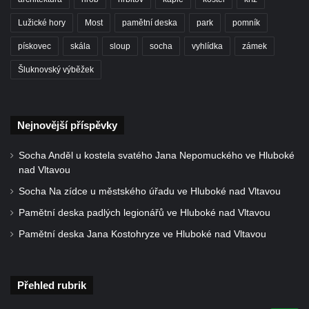
Lužické hory
Most
pamětní deska
park
pomník
pískovec
skála
sloup
socha
vyhlídka
zámek
Šluknovský výběžek
Nejnovější příspěvky
Socha Anděl u kostela svatého Jana Nepomuckého ve Hluboké
nad Vltavou
Socha Na zídce u městského úřadu ve Hluboké nad Vltavou
Pamětní deska padlých legionářů ve Hluboké nad Vltavou
Pamětní deska Jana Kostohryze ve Hluboké nad Vltavou
Přehled rubrik