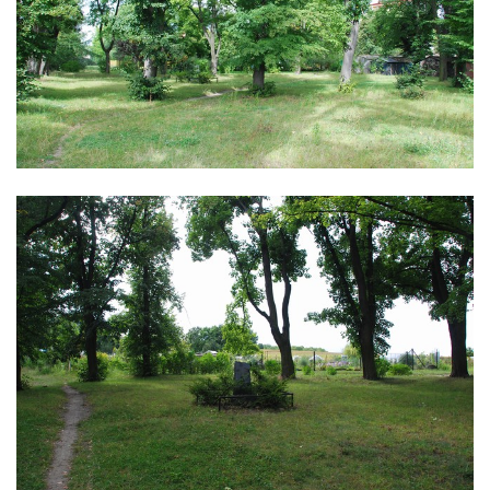
Schüttüber)
Židovský hřbitov Lomnička (Steingrub)
Židovský hřbitov Stříbro (Mies)
Starý a Nový židovský hřbitov v Tachově
(Tachau)
Nový židovský hřbitov Náchod (Nachod)
Starý židovský hřbitov Hořice (Horschitz)
Židovský hřbitov Kovanice
Židovský hřbitov Lysá nad Labem
Židovský hřbitov Hroznětín (Lichtenstadt)
Židovský hřbitov Praskolesy
Židovský hřbitov Milevsko