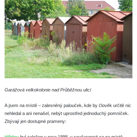
Starý židovský hřbitov Chodová Planá
(Kuttenplan)
Nový židovský hřbitov Údlice (Eidlitz)
Židovský hřbitov Chomutov (Komotau)
Židovský hřbitov Poutnov (Pauten)
Židovský hřbitov Bečov nad Teplou
(Petschau)
Starý židovský hřbitov v Ústí nad Labem
(Aussig)
Židovský hřbitov Most – Souš (Brüx)
Garážová velkokolonie nad Průběžnou ulicí
Židovský hřbitov Podbořanský Rohozec
(Deutsch Rust či Teutschenrust)
A jsem na místě – zalesněný palouček, kde by člověk určitě nic
Židovský hřbitov Drahonice (Drahenz)
nehledal a ani nenašel, nebýt uprostřed jednoduchý pomníček.
Zbývají jen dostupné prameny:
Židovský hřbitov Rabštejn nad Střelou
(Rabenstein an der Schnella)
Hřbitov
byl založen v roce 1898, v současnosti se na místě