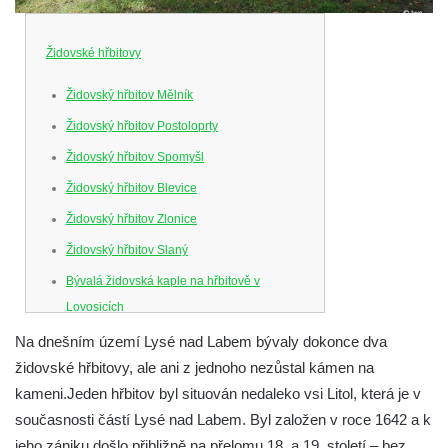
Židovské hřbitovy
Židovský hřbitov Mělník
Židovský hřbitov Postoloprty
Židovský hřbitov Spomyšl
Židovský hřbitov Blevice
Židovský hřbitov Zlonice
Židovský hřbitov Slaný
Bývalá židovská kaple na hřbitově v
Lovosicích
Nový židovský hřbitov Lovosice
Na dnešním území Lysé nad Labem bývaly dokonce dva
židovské hřbitovy, ale ani z jednoho nezůstal kámen na
Židovský hřbitov Litoměřice
kameni.
Jeden hřbitov byl situován nedaleko vsi Litol, která je v
Židovský hřbitov Bílina
současnosti částí Lysé nad Labem. Byl založen v roce 1642 a k
Židovský hřbitov Radouň
jeho zániku došlo přibližně na přelomu 18. a 19. století – bez