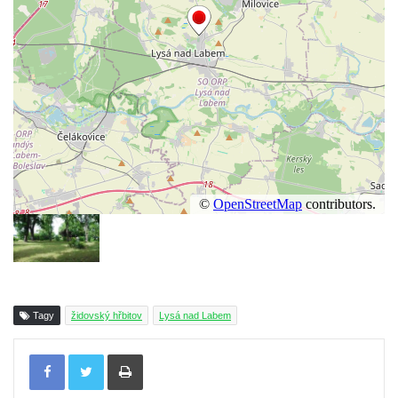
Tagy
židovský hřbitov
Lysá nad Labem
Tisknout