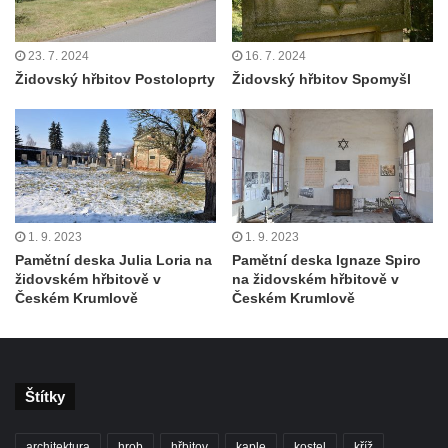
23. 7. 2024
16. 7. 2024
Židovský hřbitov Postoloprty
Židovský hřbitov Spomyšl
1. 9. 2023
1. 9. 2023
Pamětní deska Julia Loria na
Pamětní deska Ignaze Spiro
židovském hřbitově v
na židovském hřbitově v
Českém Krumlově
Českém Krumlově
Štítky
architektura
hrob
hřbitov
kaple
kostel
kříž