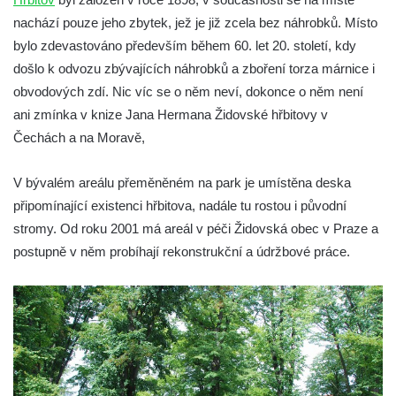
Židovský hřbitov Kynšperk nad Ohří
nachází pouze jeho zbytek, jež je již zcela bez náhrobků. Místo
(Königsberg an der Eger)
bylo zdevastováno především během 60. let 20. století, kdy
Židovský hřbitov Bezdružice (Weseritz)
došlo k odvozu zbývajících náhrobků a zboření torza márnice i
Starý židovský hřbitov v České Lípě
obvodových zdí. Nic víc se o něm neví, dokonce o něm není
(Böhmisch Leipa)
ani zmínka v knize Jana Hermana Židovské hřbitovy v
Židovský hřbitov Karlovy Vary (Karlsbad)
Čechách a na Moravě,
Židovský hřbitov Město Touškov (Stadt
V bývalém areálu přeměněném na park je umístěna deska
Tuschkau)
připomínající existenci hřbitova, nadále tu rostou i původní
Židovský hřbitov Hluboká nad Vltavou
stromy. Od roku 2001 má areál v péči Židovská obec v Praze a
(Frauenberg)
postupně v něm probíhají rekonstrukční a údržbové práce.
Židovský hřbitov a synagoga Úštěk
(Auscha)
Židovský hřbitov Český Krumlov (Krummau)
Židovský hřbitov Úbočí (Amonsgrün) pod
hradem Boršengrýn
Židovský hřbitov Malá Šitboř (Klein-