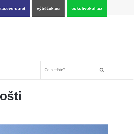
naseveru.net
výběžek.eu
cokolivokoli.cz
ošti