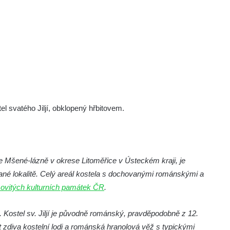
l svatého Jiljí, obklopený hřbitovem.
ce Mšené-lázně v okrese Litoměřice v Ústeckém kraji, je
ané lokalitě. Celý areál kostela s dochovanými románskými a
vitých kulturních památek ČR
.
Kostel sv. Jiljí je původně románský, pravděpodobně z 12.
t zdiva kostelní lodi a románská hranolová věž s typickými