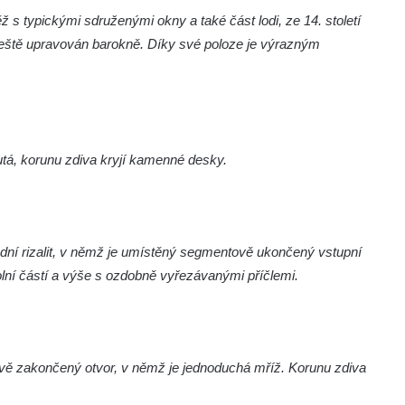
 s typickými sdruženými okny a také část lodi, ze 14. století
l ještě upravován barokně. Díky své poloze je výrazným
á, korunu zdiva kryjí kamenné desky.
dní rizalit, v němž je umístěný segmentově ukončený vstupní
dolní částí a výše s ozdobně vyřezávanými příčlemi.
ě zakončený otvor, v němž je jednoduchá mříž. Korunu zdiva