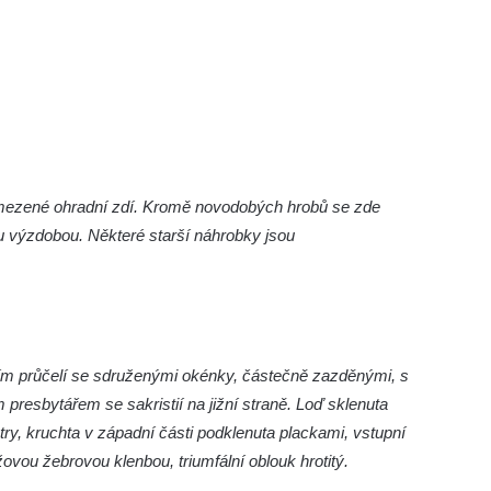
 vymezené ohradní zdí. Kromě novodobých hrobů se zde
ou výzdobou. Některé starší náhrobky jsou
ním průčelí se sdruženými okénky, částečně zazděnými, s
presbytářem se sakristií na jižní straně. Loď sklenuta
try, kruchta v západní části podklenuta plackami, vstupní
žovou žebrovou klenbou, triumfální oblouk hrotitý.