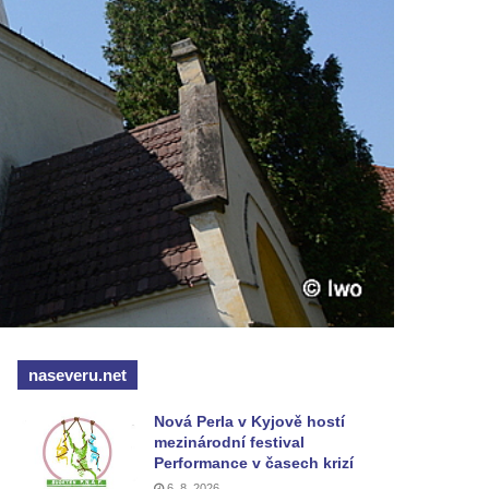
naseveru.net
Nová Perla v Kyjově hostí
mezinárodní festival
Performance v časech krizí
6. 8. 2026