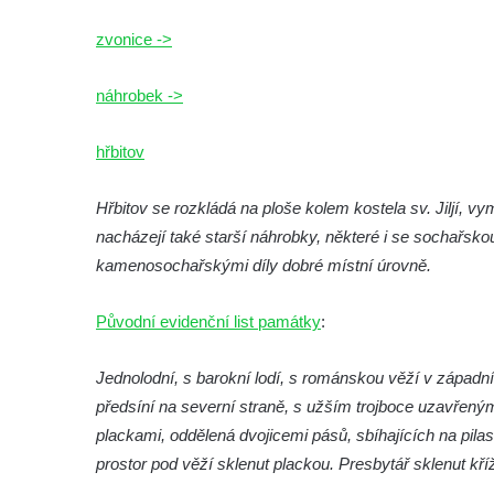
Křížová cesta Římov – IV. kaple – Pustá ves
zvonice ->
Křížová cesta Římov – III. kaple – Stádní
brána
náhrobek ->
Křížová cesta Římov – II. kaple – Poslední
večeře Páně
hřbitov
Křížová cesta Římov – I. kaple – Loučení
Ježíše s Pannou Marií
Hřbitov se rozkládá na ploše kolem kostela sv. Jiljí,
Márnice na hřbitově v Římově
nacházejí také starší náhrobky, některé i se sochařsk
kamenosochařskými díly dobré místní úrovně.
Kaple v Horním Třeboníně
Kaple Panny Marie v Horním Třeboníně
Původní evidenční list památky
:
Kaple mezi Dolním Třebonínem a Horním
Třebonínem
Jednolodní, s barokní lodí, s románskou věží v západ
Kaple v severní části Dolního Třebonína
předsíní na severní straně, s užším trojboce uzavřeným 
Márnice na hřbitově v Rybniště
plackami, oddělená dvojicemi pásů, sbíhajících na pilas
prostor pod věží sklenut plackou. Presbytář sklenut kří
Kaple u kostela svatého Jiljí v Lužci nad
Vltavou