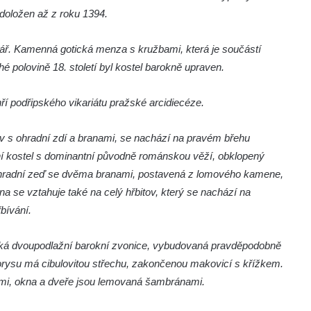
 doložen až z roku 1394.
bytář. Kamenná gotická menza s kružbami, která je součástí
é polovině 18. století byl kostel barokně upraven.
ří podřipského vikariátu pražské arcidiecéze.
itov s ohradní zdí a branami, se nachází na pravém břehu
ní kostel s dominantní původně románskou věží, obklopený
Ohradní zeď se dvěma branami, postavená z lomového kamene,
 se vztahuje také na celý hřbitov, který se nachází na
bívání.
nízká dvoupodlažní barokní zvonice, vybudovaná pravděpodobně
ůdorysu má cibulovitou střechu, zakončenou makovicí s křížkem.
ami, okna a dveře jsou lemovaná šambránami.