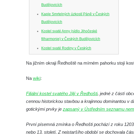
Budějovicích
Kaple Smrtelných úzkostí Páně v Českých
Budějovicích
Kostel svaté Anny (sídlo Jihočeské
filharmonie) v Českých Budějovicích
Kostel svaté Rodiny v Českých
Budějovicích
Na jižním okraji Ředhoště na mírném pahorku stojí koste
Kostel Obětování Panny Marie u kláštera
dominikánů v Českých Budějovicích
Na
wiki
:
Kostel Všech svatých v Kamenném Újezdě
Kaple na křižovatce ulic Budějovická a
Filiální kostel svatého Jiljí v Ředhošti
, jedné z částí ob
Dělnická v Kamenném Újezdě
cennou historickou stavbou a krajinnou dominantou v d
gotickými prvky je
Bývalý kostel svatých Filipa a Jakuba na
zapsaný v Ústředním seznamu nemo
náměstí J. V. Kamarýta ve Velešíně
První písemná zmínka o Ředhošti pochází z roku 1203. 
Kaple na hřbitově ve Velešíně
nebo 13. století. Z nejstaršího období se dochovala čás