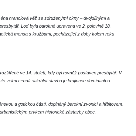
ména hranolová věž se sdruženými okny – dvojdílnými a
ěn presbytář. Loď byla barokně upravena ve 2. polovině 18.
á gotická mensa s kružbami, pocházející z doby kolem roku
rozšířené ve 14. století, kdy byl rovněž postaven presbytář. V
Tato velmi cenná sakrální stavba je krajinnou dominantou
skou a gotickou částí, doplněný barokní zvonicí a hřbitovem,
urbanistickým prvkem historické zástavby obce.