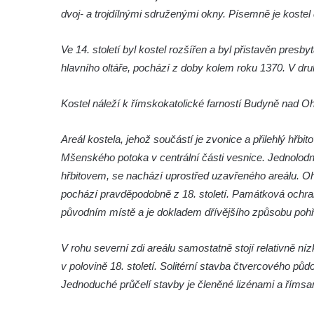
Márnice na hřbitově ve Velešíně
dvoj- a trojdílnými sdruženými okny. Písemně je kostel
Kostel svatého Václava ve Velešíně
Poutní areál Římov
Ve 14. století byl kostel rozšířen a byl přistavěn pres
hlavního oltáře, pochází z doby kolem roku 1370. V druh
Kostel svatého Ducha v poutním areálu
Římov
Kostel náleží k římskokatolické farností Budyně nad Oh
Křížová cesta Římov – XXV. kaple – Boží
hrob
Areál kostela, jehož součástí je zvonice a přilehlý hřb
Křížová cesta Římov – XXIV. kaple – Pieta
Mšenského potoka v centrální části vesnice. Jednolod
Křížová cesta Římov – XXIII. kaple –
hřbitovem, se nachází uprostřed uzavřeného areálu. 
Kalvárie
pochází pravděpodobně z 18. století. Památková ochrana
Křížová cesta Římov – XXII. kaple – Šimon
původním místě a je dokladem dřívějšího způsobu pohř
Cyrénský pomáhá Ježíši nést kříž
V rohu severní zdi areálu samostatně stojí relativně 
Křížová cesta Římov – XXI. kaple –
v polovině 18. století. Solitérní stavba čtvercového p
Popravní brána
Jednoduché průčelí stavby je členěné lizénami a říms
Křížová cesta Římov – XX. kaple – Svatá
Veronika potkává Ježíše a utírá mu do své