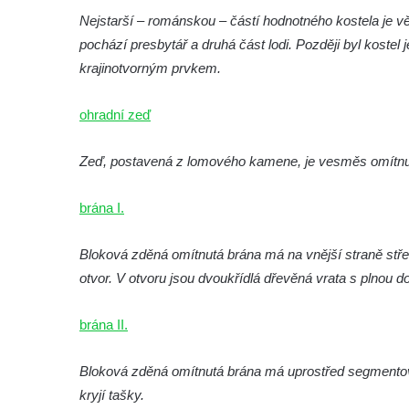
Nejstarší – románskou – částí hodnotného kostela je věž
brána
pochází presbytář a druhá část lodi. Později byl koste
Křížová cesta Římov – XI. kaple – Ježíš
krajinotvorným prvkem.
haněn a tupen
Křížová cesta Římov – X. kaple – U
ohradní zeď
Cedronu
Křížová cesta Římov – IX. kaple – U
Zeď, postavená z lomového kamene, je vesměs omítnut
chromého žida
brána I.
Křížová cesta Římov – VIII. kaple – Kristus
svázán a ze zahrady vyhnán
Bloková zděná omítnutá brána má na vnější straně stře
Křížová cesta Římov – VII. kaple – Políbení
otvor. V otvoru jsou dvoukřídlá dřevěná vrata s plnou 
Jidášovo
Křížová cesta Římov – VI. kaple – Olivetská
brána II.
hora (Getsemanská zahrada)
Křížová cesta Římov – V. kaple – Smutná
Bloková zděná omítnutá brána má uprostřed segmentov
duše
kryjí tašky.