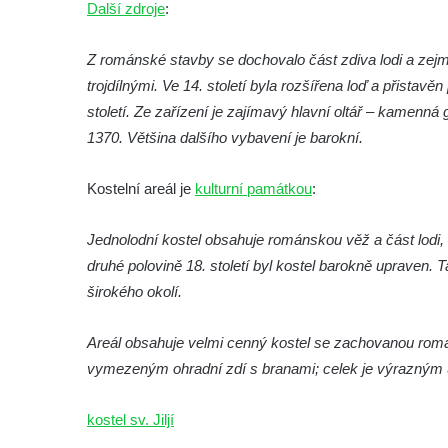
Další zdroje
:
roušky pot z tváře
Křížová cesta Římov – XIX. kaple – Kristus
Z románské stavby se dochovalo část zdiva lodi a zej
kříž nesoucí potkává Pannu Marii
trojdílnými. Ve 14. století byla rozšířena loď a přistav
Křížová cesta Římov – XVIII. kaple – Na
století. Ze zařízení je zajímavý hlavní oltář – kamenn
Ježíše vložen kříž
1370. Většina dalšího vybavení je barokní.
Křížová cesta Římov – XVII. kaple – Velký
Kostelní areál je
Pilát
kulturní památkou
:
Křížová cesta Římov – XVI. kaple – U
Jednolodní kostel obsahuje románskou věž a část lodi, 
Herodesa
druhé polovině 18. století byl kostel barokně upraven. 
Křížová cesta Římov – XV. kaple – Malý
širokého okolí.
Pilát
Křížová cesta Římov – XIV. kaple – U
Areál obsahuje velmi cenný kostel se zachovanou román
Kaifáše (U Děvečky)
vymezeným ohradní zdí s branami; celek je výrazným 
Křížová cesta Římov – XIII. kaple – U
Annáše (U Kaifáše)
kostel sv. Jiljí
Křížová cesta Římov – XII. kaple – Vodní