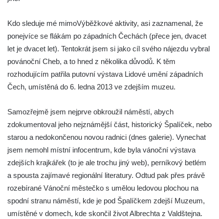
Mattoni muzeum Kyselka
Jan Becher muzeum Karlovy Vary
Kdo sleduje mé mimoVýběžkové aktivity, asi zaznamenal, že
Novoveské muzeum (Nová Ves v Horách)
ponejvíce se flákám po západních Čechách (přece jen, dvacet
Muzeum města Ústí nad Labem
let je dvacet let). Tentokrát jsem si jako cíl svého nájezdu vybral
povánoční Cheb, a to hned z několika důvodů. K těm
Muzeum Dippoldiswalde
rozhodujícím patřila putovní výstava Lidové umění západních
Královská mincovna v Jáchymově –
Čech, umístěná do 6. ledna 2013 ve zdejším muzeu.
muzeum
Muzeum Boží Dar
Samozřejmě jsem nejprve obkroužil náměstí, abych
Muzeum vitráží v kostele svatého Jiljí v
zdokumentoval jeho nejznámější část, historický Špalíček, nebo
Libyni
starou a nedokončenou novou radnici (dnes galerie). Vynechat
Vlastivědné muzeum a galerie v České
jsem nemohl místní infocentrum, kde byla vánoční výstava
Lípě
zdejších krajkářek (to je ale trochu jiný web), perníkový betlém
a spousta zajímavé regionální literatury. Odtud pak přes právě
Sklářské muzeum Nový Bor
rozebírané Vánoční městečko s umělou ledovou plochou na
Městské muzeum v Mimoni – Expedice
spodní stranu náměstí, kde je pod Špalíčkem zdejší Muzeum,
středověk
umístěné v domech, kde skončil život Albrechta z Valdštejna.