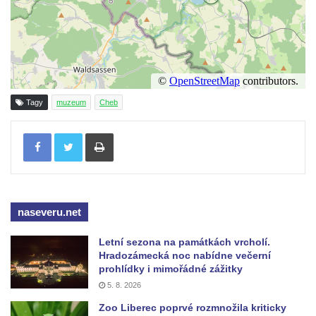
Tagy
muzeum
Cheb
Tisknout
naseveru.net
Letní sezona na památkách vrcholí.
Hradozámecká noc nabídne večerní
prohlídky i mimořádné zážitky
5. 8. 2026
Zoo Liberec poprvé rozmnožila kriticky