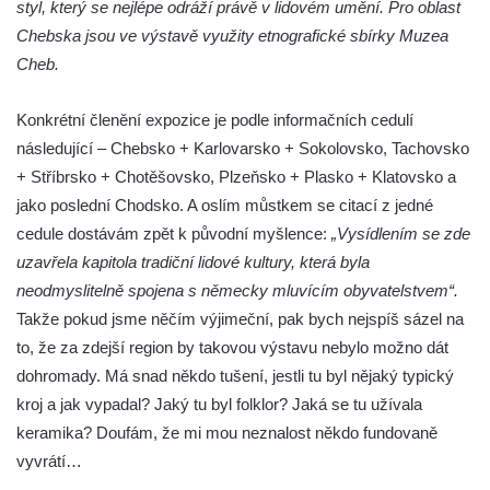
styl, který se nejlépe odráží právě v lidovém umění. Pro oblast
Vildštejně (a další expozice)
Chebska jsou ve výstavě využity etnografické sbírky Muzea
Muzeum hraček v Jablonci nad Nisou
Cheb.
Sklářské muzeum v Kamenickém Šenově
Konkrétní členění expozice je podle informačních cedulí
Muzeum Sokolov
následující – Chebsko + Karlovarsko + Sokolovsko, Tachovsko
Až do města Aš (národopisné a textilní
+ Stříbrsko + Chotěšovsko, Plzeňsko + Plasko + Klatovsko a
muzeum)
jako poslední Chodsko. A oslím můstkem se citací z jedné
Arcidiecézní muzeum Olomouc
cedule dostávám zpět k původní myšlence:
„Vysídlením se zde
Národopisné muzeum Plzeňska – odborné
uzavřela kapitola tradiční lidové kultury, která byla
oddělení Západočeského muzea v Plzni
neodmyslitelně spojena s německy mluvícím obyvatelstvem“.
Muzeum východních Čech v Hradci Králové
Takže pokud jsme něčím výjimeční, pak bych nejspíš sázel na
to, že za zdejší region by takovou výstavu nebylo možno dát
Vlastivědné muzeum v Olomouci, nositel
dohromady. Má snad někdo tušení, jestli tu byl nějaký typický
hlavní ceny Gloria musaealis za rok 2012
kroj a jak vypadal? Jaký tu byl folklor? Jaká se tu užívala
Od minerálky do Českého lesa (muzeum v
keramika? Doufám, že mi mou neznalost někdo fundovaně
Tachově)
vyvrátí…
Muzeum Cheb – Lidové umění západních