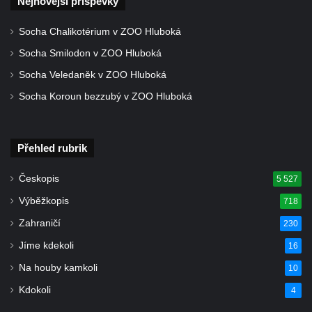
Nejnovější příspěvky
Socha Chalikotérium v ZOO Hluboká
Socha Smilodon v ZOO Hluboká
Socha Veledaněk v ZOO Hluboká
Socha Koroun bezzubý v ZOO Hluboká
Přehled rubrik
Českopis
5 527
Výběžkopis
718
Zahraničí
230
Jíme kdekoli
16
Na houby kamkoli
10
Kdokoli
4