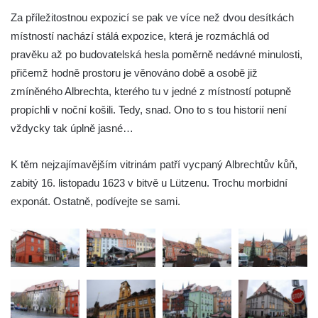
Čech
Za příležitostnou expozicí se pak ve více než dvou desítkách
Přerov nad Labem – muzeum Moto & Velo
místností nachází stálá expozice, která je rozmáchlá od
Tam, kde vznikají křišťálové globy (sklárna
pravěku až po budovatelská hesla poměrně nedávné minulosti,
a muzeum Moser, Karlovy Vary)
přičemž hodně prostoru je věnováno době a osobě již
zmíněného Albrechta, kterého tu v jedné z místností potupně
SDH, TFA a muzeum … aneb nezlomnej
propíchli v noční košili. Tedy, snad. Ono to s tou historií není
lidskej duch
vždycky tak úplně jasné…
Vojenské muzeum Lešany
K těm nejzajímavějším vitrinám patří vycpaný Albrechtův kůň,
zabitý 16. listopadu 1623 v bitvě u Lützenu. Trochu morbidní
exponát. Ostatně, podívejte se sami.