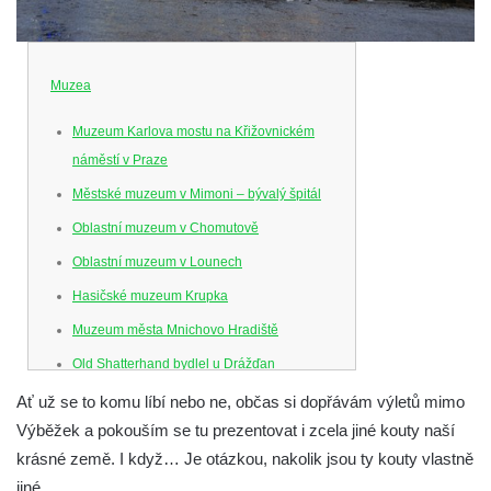
Muzea
Muzeum Karlova mostu na Křižovnickém
náměstí v Praze
Městské muzeum v Mimoni – bývalý špitál
Oblastní muzeum v Chomutově
Oblastní muzeum v Lounech
Hasičské muzeum Krupka
Muzeum města Mnichovo Hradiště
Old Shatterhand bydlel u Drážďan
Venkovské zemědělské muzeum v Srbské
Ať už se to komu líbí nebo ne, občas si dopřávám výletů mimo
Kamenici
Výběžek a pokouším se tu prezentovat i zcela jiné kouty naší
krásné země. I když… Je otázkou, nakolik jsou ty kouty vlastně
Muzeum hodin v Klášterci nad Ohří
jiné.