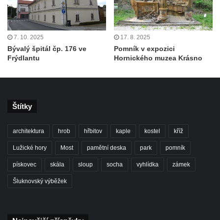
7. 10. 2025
17. 8. 2025
Bývalý špitál čp. 176 ve
Pomník v expozici
Frýdlantu
Hornického muzea Krásno
Štítky
architektura
hrob
hřbitov
kaple
kostel
kříž
Lužické hory
Most
pamětní deska
park
pomník
pískovec
skála
sloup
socha
vyhlídka
zámek
Šluknovský výběžek