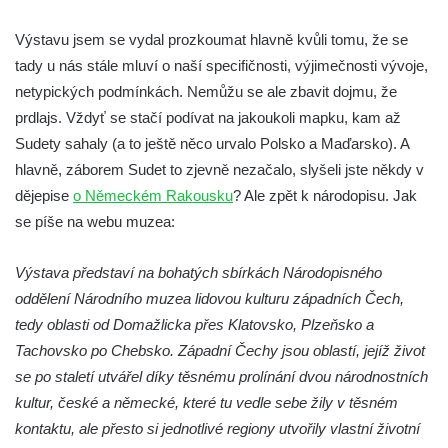
Muzeum Čtyřlístek, Doksy
Památník Karla Hynka Máchy v Doksech
Výstavu jsem se vydal prozkoumat hlavně kvůli tomu, že se
Muzeum výroby dřevěných hraček DETOA
tady u nás stále mluví o naší specifičnosti, výjimečnosti vývoje,
Albrechtice s.r.o.
netypických podmínkách. Nemůžu se ale zbavit dojmu, že
prdlajs. Vždyť se stačí podívat na jakoukoli mapku, kam až
Oblastní muzeum v Mostě
Sudety sahaly (a to ještě něco urvalo Polsko a Maďarsko). A
Městské muzeum Františkovy Lázně
hlavně, záborem Sudet to zjevně nezačalo, slyšeli jste někdy v
Auto moto muzeum ve Františkových
dějepise
o Německém Rakousku
? Ale zpět k národopisu. Jak
Lázních
se píše na webu muzea:
Hornické muzeum Krásno (areál cínového
dolu Vilém)
Výstava představí na bohatých sbírkách Národopisného
Národní zemědělské muzeum Ohrada
oddělení Národního muzea lidovou kulturu západních Čech,
(Muzeum lesnictví, myslivosti a rybářství)
tedy oblasti od Domažlicka přes Klatovsko, Plzeňsko a
Tachovsko po Chebsko. Západní Čechy jsou oblastí, jejíž život
Muzeum vozidel, techniky a řemesel v
se po staletí utvářel díky těsnému prolínání dvou národnostních
Pořežanech
kultur, české a německé, které tu vedle sebe žily v těsném
Městské muzeum Chrastava
kontaktu, ale přesto si jednotlivé regiony utvořily vlastní životní
Hasičské muzeum Skalná na hradě