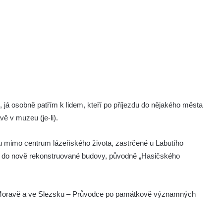
já osobně patřím k lidem, kteří po příjezdu do nějakého města
ávě v muzeu (je-li).
u mimo centrum lázeňského života, zastrčené u Labutího
alo do nově rekonstruované budovy, původně „Hasičského
a Moravě a ve Slezsku – Průvodce po památkově významných