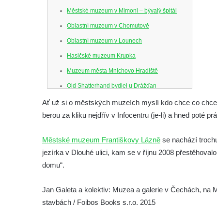
Městské muzeum v Mimoni – bývalý špitál
Oblastní muzeum v Chomutově
Oblastní muzeum v Lounech
Hasičské muzeum Krupka
Muzeum města Mnichovo Hradiště
Old Shatterhand bydlel u Drážďan
Venkovské zemědělské muzeum v Srbské
Ať už si o městských muzeích myslí kdo chce co chce, 
Kamenici
berou za kliku nejdřív v Infocentru (je-li) a hned poté pr
Muzeum hodin v Klášterci nad Ohří
Městské muzeum Františkovy Lázně
se nachází troch
Mattoni muzeum Kyselka
jezírka v Dlouhé ulici, kam se v říjnu 2008 přestěhov
Jan Becher muzeum Karlovy Vary
domu“.
Novoveské muzeum (Nová Ves v Horách)
Muzeum města Ústí nad Labem
Jan Galeta a kolektiv: Muzea a galerie v Čechách, n
stavbách / Foibos Books s.r.o. 2015
Muzeum Dippoldiswalde