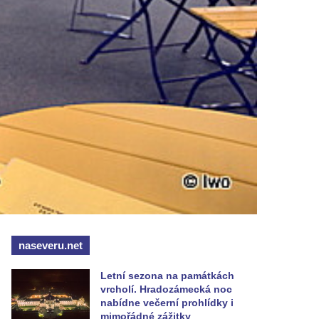
naseveru.net
Letní sezona na památkách
vrcholí. Hradozámecká noc
nabídne večerní prohlídky i
mimořádné zážitky