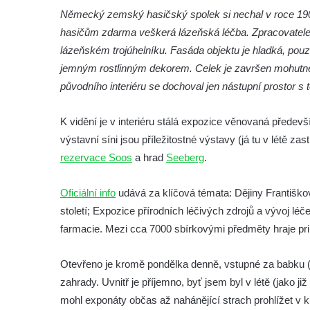
Královská mincovna v Jáchymově –
Německý zemský hasičský spolek si nechal v roce 19
muzeum
hasičům zdarma veškerá lázeňská léčba. Zpracovatelem
Muzeum Boží Dar
lázeňském trojúhelníku. Fasáda objektu je hladká, pouz
Muzeum vitráží v kostele svatého Jiljí v
jemným rostlinným dekorem. Celek je završen mohutn
Libyni
původního interiéru se dochoval jen nástupní prostor s
Vlastivědné muzeum a galerie v České
K vidění je v interiéru stálá expozice věnovaná přede
Lípě
výstavní síni jsou příležitostné výstavy (já tu v létě zas
Sklářské muzeum Nový Bor
rezervace Soos
a hrad
Seeberg
.
Městské muzeum v Mimoni – Expedice
středověk
Oficiální info
udává za klíčová témata: Dějiny Františkov
Muzeum Čtyřlístek, Doksy
století; Expozice přírodních léčivých zdrojů a vývoj l
Památník Karla Hynka Máchy v Doksech
farmacie. Mezi cca 7000 sbírkovými předměty hraje pri
Muzeum výroby dřevěných hraček DETOA
Otevřeno je kromě pondělka denně, vstupné za babku (d
Albrechtice s.r.o.
zahrady. Uvnitř je příjemno, byť jsem byl v létě (jako
Oblastní muzeum v Mostě
mohl exponáty občas až nahánějící strach prohlížet v kl
Městské muzeum Františkovy Lázně