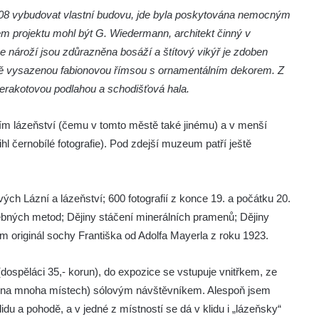
08 vybudovat vlastní budovu, jde byla poskytována nemocným
 projektu mohl být G. Wiedermann, architekt činný v
e nároží jsou zdůrazněna bosáží a štítový vikýř je zdoben
ě vysazenou fabionovou římsou s ornamentálním dekorem. Z
 terakotovou podlahou a schodišťová hala.
vším lázeňství (čemu v tomto městě také jinému) a v menší
tihl černobílé fotografie). Pod zdejší muzeum patří ještě
ých Lázní a lázeňství; 600 fotografií z konce 19. a počátku 20.
éčebných metod; Dějiny stáčení minerálních pramenů; Dějiny
m originál sochy Františka od Adolfa Mayerla z roku 1923.
ospěláci 35,- korun), do expozice se vstupuje vnitřkem, ze
 již na mnoha místech) sólovým návštěvníkem. Alespoň jsem
idu a pohodě, a v jedné z místností se dá v klidu i „lázeňsky“