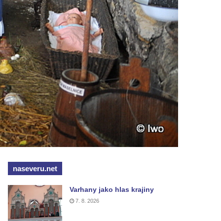
naseveru.net
Varhany jako hlas krajiny
7. 8. 2026