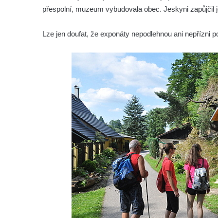
přespolní, muzeum vybudovala obec. Jeskyni zapůjčil 
muzeum
Muzeum Boží Dar
Lze jen doufat, že exponáty nepodlehnou ani nepřízni po
Muzeum vitráží v kostele svatého Jiljí v
Libyni
Vlastivědné muzeum a galerie v České
Lípě
Sklářské muzeum Nový Bor
Městské muzeum v Mimoni – Expedice
středověk
Muzeum Čtyřlístek, Doksy
Památník Karla Hynka Máchy v Doksech
Muzeum výroby dřevěných hraček DETOA
Albrechtice s.r.o.
Oblastní muzeum v Mostě
Městské muzeum Františkovy Lázně