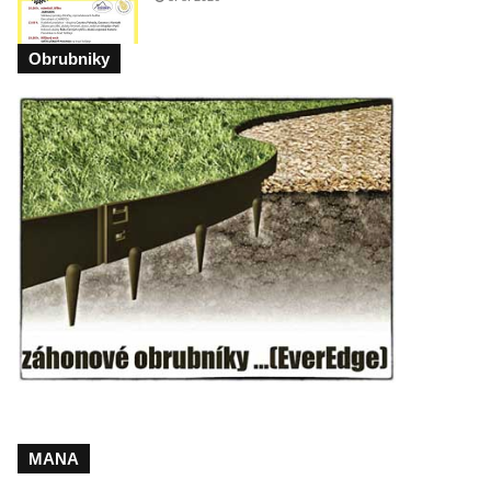
Obrubniky
MANA