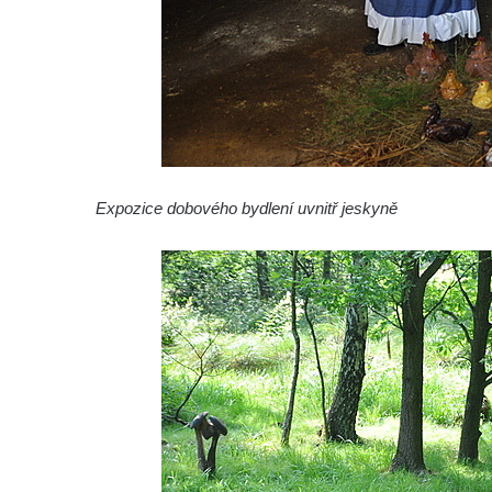
muzeum)
Arcidiecézní muzeum Olomouc
Národopisné muzeum Plzeňska – odborné
oddělení Západočeského muzea v Plzni
Muzeum východních Čech v Hradci Králové
Vlastivědné muzeum v Olomouci, nositel
hlavní ceny Gloria musaealis za rok 2012
Expozice dobového bydlení uvnitř jeskyně
Od minerálky do Českého lesa (muzeum v
Tachově)
Muzeum Cheb – Lidové umění západních
Čech
Přerov nad Labem – muzeum Moto & Velo
Tam, kde vznikají křišťálové globy (sklárna
a muzeum Moser, Karlovy Vary)
SDH, TFA a muzeum … aneb nezlomnej
lidskej duch