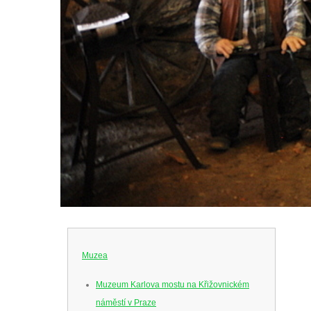
Muzea
Muzeum Karlova mostu na Křižovnickém
náměstí v Praze