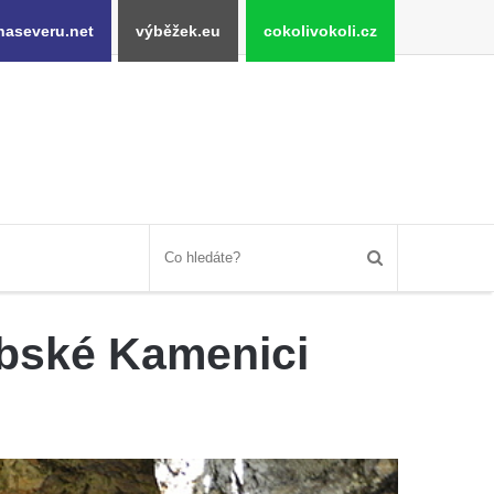
naseveru.net
výběžek.eu
cokolivokoli.cz
bské Kamenici