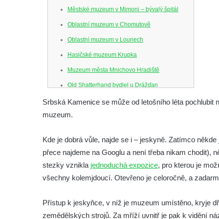
Městské muzeum v Mimoni – bývalý špitál
Oblastní muzeum v Chomutově
Oblastní muzeum v Lounech
Hasičské muzeum Krupka
Muzeum města Mnichovo Hradiště
Old Shatterhand bydlel u Drážďan
Venkovské zemědělské muzeum v Srbské
Srbská Kamenice se může od letošního léta pochlubit 
Kamenici
muzeum.
Muzeum hodin v Klášterci nad Ohří
Kde je dobrá vůle, najde se i – jeskyně. Zatímco někd
Mattoni muzeum Kyselka
přece najdeme na Googlu a není třeba nikam chodit), ně
Jan Becher muzeum Karlovy Vary
stezky vznikla
jednoduchá expozice
, pro kterou je mo
Novoveské muzeum (Nová Ves v Horách)
všechny kolemjdoucí. Otevřeno je celoročně, a zadarm
Muzeum města Ústí nad Labem
Přístup k jeskyňce, v níž je muzeum umístěno, kryje dř
Muzeum Dippoldiswalde
zemědělských strojů. Za mříží uvnitř je pak k vidění ná
Královská mincovna v Jáchymově –