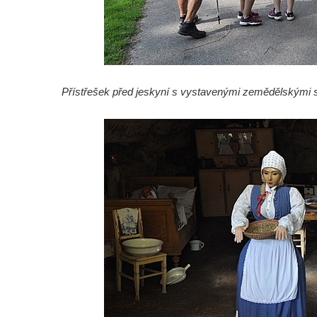
Auto moto muzeum ve Františkových
Lázních
Hornické muzeum Krásno (areál cínového
dolu Vilém)
Přístřešek před jeskyní s vystavenými zemědělskými st
Národní zemědělské muzeum Ohrada
(Muzeum lesnictví, myslivosti a rybářství)
Muzeum vozidel, techniky a řemesel v
Pořežanech
Městské muzeum Chrastava
Hasičské muzeum Skalná na hradě
Vildštejně (a další expozice)
Muzeum hraček v Jablonci nad Nisou
Sklářské muzeum v Kamenickém Šenově
Muzeum Sokolov
Až do města Aš (národopisné a textilní