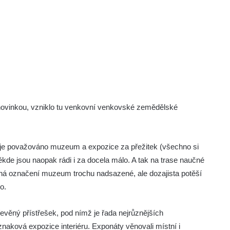
novinkou, vzniklo tu venkovní venkovské zemědělské
e je považováno muzeum a expozice za přežitek (všechno si
kde jsou naopak rádi i za docela málo. A tak na trase naučné
žná označení muzeum trochu nadsazené, ale dozajista potěší
o.
evěný přístřešek, pod nímž je řada nejrůznějších
znaková expozice interiéru. Exponáty věnovali místní i