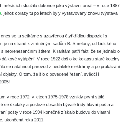
ch měsících sloužila dokonce jako výstavní areál – v roce 1887
a
, jehož obrazy tu po letech byly vystavovány znovu (výstava
 dnes se tu setkáme s uzavřenou čtyřkřídlou dispozicí s
em je na straně k zmíněným sadům B. Smetany, od Lidického
 neorenesančním štítem. K raritám patří fakt, že se jednalo o
dálkové vytápění. V roce 1922 došlo ke kolapsu staré kotelny
řilo se natáhnout parovod z nedaleké elektrárny a po prokázání
ní objekty. O tom, že šlo o povedené řešení, svědčí i
2005!
um v roce 1972, v letech 1975-1978 vznikly první stálé
se školáky a posléze obsadila bývalé třídy hlavní pošta a
ání pošty v roce 1994 konečně získalo budovu do vlastní
ce, ukončená roku 2011.