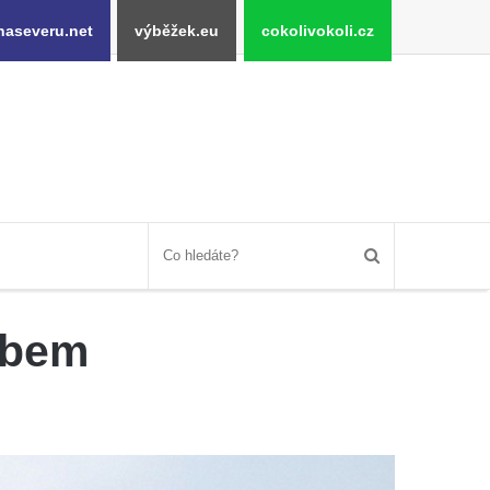
naseveru.net
výběžek.eu
cokolivokoli.cz
abem