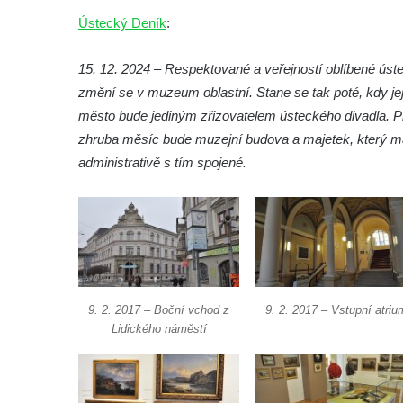
muzeum)
Ústecký Deník
:
Arcidiecézní muzeum Olomouc
Národopisné muzeum Plzeňska – odborné
15. 12. 2024 – Respektované a veřejností oblíbené 
oddělení Západočeského muzea v Plzni
změní se v muzeum oblastní. Stane se tak poté, kdy jej
město bude jediným zřizovatelem ústeckého divadla. Pro
Muzeum východních Čech v Hradci Králové
zhruba měsíc bude muzejní budova a majetek, který má 
Vlastivědné muzeum v Olomouci, nositel
administrativě s tím spojené.
hlavní ceny Gloria musaealis za rok 2012
Od minerálky do Českého lesa (muzeum v
Tachově)
Muzeum Cheb – Lidové umění západních
Čech
Přerov nad Labem – muzeum Moto & Velo
9. 2. 2017 – Boční vchod z
9. 2. 2017 – Vstupní atriu
Tam, kde vznikají křišťálové globy (sklárna
Lidického náměstí
a muzeum Moser, Karlovy Vary)
SDH, TFA a muzeum … aneb nezlomnej
lidskej duch