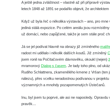
A ještě jedna zvláštnost – vlastně až při přípravě výs
Auto moto muzeum ve Františkových
letech 1848 až 1891 se podařilo objevit, že architekte
Lázních
Hornické muzeum Krásno (areál cínového
Když už byla řeč o několika výstavách – ano, pro mne 
dolu Vilém)
jediná stálá expozice. Po celém areálu jsou rozmístěny 
už domácí, nebo zapůjčené, takže je sem stále proč cho
Národní zemědělské muzeum Ohrada
(Muzeum lesnictví, myslivosti a rybářství)
Já se jel podívat hlavně na obrazy již zmíněného
malíř
Muzeum vozidel, techniky a řemesel v
radost mi udělalo i několik dalších koutů. Již zmíněný
C
Pořežanech
jsem ronil na Počítačovém dávnověku, okoukl (nejen)
ž
Městské muzeum Chrastava
mramorový
Dialog s časem
. Je tady toho plno, od uk
Hasičské muzeum Skalná na hradě
Rudiho Schlattnera, zkamenělého kmene z Vršan (ten 
Vildštejně (a další expozice)
nálezu), přes vcelku neradostnou podívanou v projektu
Muzeum hraček v Jablonci nad Nisou
významných a mnohdy pozapomenutých Ústečanů.
Sklářské muzeum v Kamenickém Šenově
Inu, byl jsem tu poprvé, ale asi ne naposledy. Oprav
Muzeum Sokolov
pravěk…
Až do města Aš (národopisné a textilní