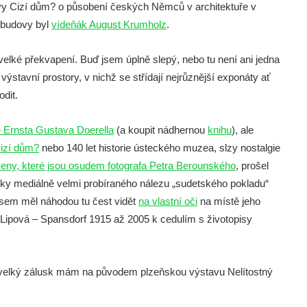
tavy Cizí dům? o působení českých Němců v architektuře v
m budovy byl
vídeňák August Krumholz
.
velké překvapení. Buď jsem úplně slepý, nebo tu není ani jedna
výstavní prostory, v nichž se střídají nejrůznější exponáty ať
dit.
e Ernsta Gustava Doerella
(a koupit nádhernou
knihu
), ale
izí dům?
nebo 140 let historie ústeckého muzea, slzy nostalgie
eny, které jsou osudem fotografa Petra Berounského
, prošel
ázky mediálně velmi probíraného nálezu „sudetského pokladu“
jsem měl náhodou tu čest vidět
na vlastní oči
na místě jeho
 Lipová – Spansdorf 1915 až 2005 k cedulím s životopisy
du velký zálusk mám na původem plzeňskou výstavu Nelítostný