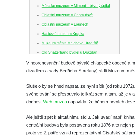
Městské muzeum v Mimoni – bývalý špitál
Oblastní muzeum v Chomutově
Oblastní muzeum v Lounech
Hasičské muzeum Krupka
Muzeum města Mnichovo Hradiště
Old Shatterhand bydlel u Drážďan
Venkovské zemědělské muzeum v Srbské
V neorenesanční budově bývalé chlapecké obecné a m
Kamenici
divadlem a sady Bedřicha Smetany) sídlí Muzeum měs
Muzeum hodin v Klášterci nad Ohří
Slušelo by se hned napsat, že nyní sídlí (od roku 1972)
Mattoni muzeum Kyselka
svého trvání se přesouvalo tolikrát sem a tam, až je vla
Jan Becher muzeum Karlovy Vary
dodnes.
Web muzea
napovídá, že během prvních deseti
Novoveské muzeum (Nová Ves v Horách)
Muzeum města Ústí nad Labem
Ale ještě zpět k aktuálnímu sídlu. Jak uvádí např. kni
centrální budova byla postavena roku 1876 a to nejen p
Muzeum Dippoldiswalde
proto ve 2. patře vznikl reprezentativní Císařský sál p
Královská mincovna v Jáchymově –