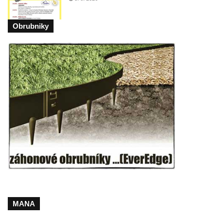
Obrubniky
MANA