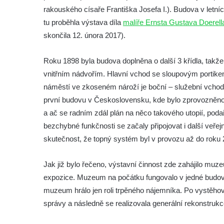
rakouského císaře Františka Josefa I.). Budova v letní
muzeum
tu proběhla výstava díla
malíře Ernsta Gustava Doerell
Muzeum Boží Dar
skončila 12. února 2017).
Muzeum vitráží v kostele svatého Jiljí v
Libyni
Roku 1898 byla budova doplněna o další 3 křídla, takže
Vlastivědné muzeum a galerie v České
vnitřním nádvořím. Hlavní vchod se sloupovým portik
Lípě
náměstí ve zkoseném nároží je boční – služební vchod s
první budovu v Československu, kde bylo zprovozněno 
Sklářské muzeum Nový Bor
a ač se radním zdál plán na něco takového utopií, poda
Městské muzeum v Mimoni – Expedice
bezchybné funkčnosti se začaly připojovat i další veřej
středověk
skutečnost, že topný systém byl v provozu až do roku 
Muzeum Čtyřlístek, Doksy
Památník Karla Hynka Máchy v Doksech
Jak již bylo řečeno, výstavní činnost zde zahájilo muze
Muzeum výroby dřevěných hraček DETOA
expozice. Muzeum na počátku fungovalo v jedné budově 
Albrechtice s.r.o.
muzeum hrálo jen roli trpěného nájemníka. Po vystěhov
správy a následně se realizovala generální rekonstruk
Oblastní muzeum v Mostě
Městské muzeum Františkovy Lázně