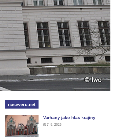
naseveru.net
Varhany jako hlas krajiny
7. 8. 2026