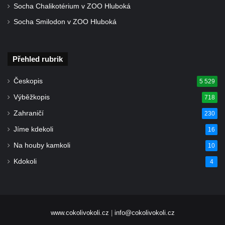
Socha Chalikotérium v ZOO Hluboká
Socha Smilodon v ZOO Hluboká
Přehled rubrik
Českopis
5 529
Výběžkopis
718
Zahraničí
230
Jíme kdekoli
16
Na houby kamkoli
10
Kdokoli
4
www.cokolivokoli.cz
|
info@cokolivokoli.cz