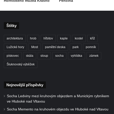
Hornického muzea Krásno
Pěnčína
Štítky
architektura
hrob
hřbitov
kaple
kostel
kříž
Lužické hory
Most
pamětní deska
park
pomník
pískovec
skála
sloup
socha
vyhlídka
zámek
Šluknovský výběžek
Nejnovější příspěvky
Socha Ledviny mezi kruhovým objezdem a Munickým rybníkem
ve Hluboké nad Vltavou
Socha Memento na kruhovém objezdu ve Hluboké nad Vltavou