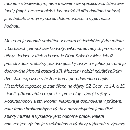
Přerov nad Labem – muzeum Moto & Velo
muzeím vlastivědným, není muzeem se specializací. Sbírkové
Tam, kde vznikají křišťálové globy (sklárna
fondy (např. archeologická, historická či přírodovědná sbírka)
a muzeum Moser, Karlovy Vary)
jsou bohaté a mají vysokou dokumentační a vypovídací
hodnotu.
SDH, TFA a muzeum … aneb nezlomnej
lidskej duch
Muzeum je vhodně umístěno v centru historického jádra města
Vojenské muzeum Lešany
v budovách památkové hodnoty, rekonstruovaných pro muzejní
účely. Jednou z těchto budov je Dům Sokolů z Mor, jehož
průčelí zdobí mohutný pozdně gotický arkýř a v jehož přízemí je
dochována klenutá gotická síň. Muzeum nabízí návštěvníkům
dvě stálé expozice s historickou a přírodovědnou náplní.
Historická expozice je zaměřena na dějiny SZ Čech ve 14. a 15.
století, přírodovědná expozice prezentuje vývoj krajiny v
Podkrušnohoří a stř. Poohří. Nabídka je doplňována v průběhu
roku řadou krátkodobých výstav, prezentujících jednotlivé
sbírky muzea a výsledky jeho odborné práce. Paleta
nabízených výstav je rozšiřována o výstavy výtvarné a výstavy