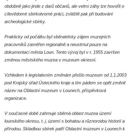
Muzeum hraček v Jablonci nad Nisou
obdobně jako jinde z darů občanů, ale velmi záhy lze hovořit o
Sklářské muzeum v Kamenickém Šenově
cílevědomé sbírkotvorné práci, zvláště pak při budování
archeologické sbírky.
Muzeum Sokolov
Až do města Aš (národopisné a textilní
Prakticky od počátku byl sběratelsky zájem muzejních
muzeum)
pracovníků zaměřen regionálně a neustrnul pouze na
Arcidiecézní muzeum Olomouc
dokumentaci města Loun. Tento vývoj byl v r. 1955 završen
Národopisné muzeum Plzeňska – odborné
změnou městského muzea v muzeum okresní.
oddělení Západočeského muzea v Plzni
Muzeum východních Čech v Hradci Králové
Vzhledem k legislativním změnám přešlo muzeum od 1.1.2003
pod Krajský úřad Ústeckého kraje a tím pádem se opět změnil
Vlastivědné muzeum v Olomouci, nositel
název na Oblastní muzeum v Lounech, příspěvková
hlavní ceny Gloria musaealis za rok 2012
organizace.
Od minerálky do Českého lesa (muzeum v
Tachově)
V současné době zahrnuje sběrná oblast muzea území
Muzeum Cheb – Lidové umění západních
lounského okresu, t. j. území s bohatou a různorodou historií a
Čech
přírodou. Skladbou sbírek patří Oblastní muzeum v Lounech k