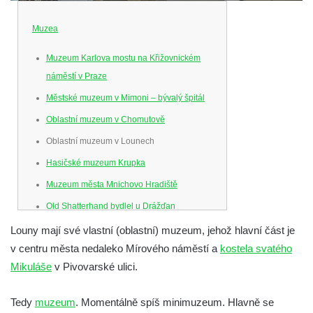
Muzea
Muzeum Karlova mostu na Křižovnickém
náměstí v Praze
Městské muzeum v Mimoni – bývalý špitál
Oblastní muzeum v Chomutově
Oblastní muzeum v Lounech
Hasičské muzeum Krupka
Muzeum města Mnichovo Hradiště
Old Shatterhand bydlel u Drážďan
Venkovské zemědělské muzeum v Srbské
Louny mají své vlastní (oblastní) muzeum, jehož hlavní část je
Kamenici
v centru města nedaleko Mírového náměstí a
kostela svatého
Mikuláše
v Pivovarské ulici.
Muzeum hodin v Klášterci nad Ohří
Mattoni muzeum Kyselka
Tedy
muzeum
. Momentálně spíš minimuzeum. Hlavně se
Jan Becher muzeum Karlovy Vary