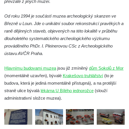
převzaté z jiných muzeí.
Od roku 1994 je součástí muzea archeologický skanzen ve
Březně u Loun. Jde o unikátní soubor rekonstrukcí pravěkých a
raně dějinných staveb, objevených na této lokalitě v průběhu
dlouholetého systematického archeologického výzkumu
prováděného PhDr. I. Pleinerovou CSc z Archeologického
ústavu AVČR Praha.
Hlavnímu budovami muzea
jsou již zmíněný
dům Sokolů z Mor
(momentálně uzavřen), bývalé
Krakešovo truhlářství
(to je
budova, která je jediná momentálně přístupná), a na protější
straně ulice bývalá
lékárna U Bílého jednorožce
(slouží
administrativní složce muzea).