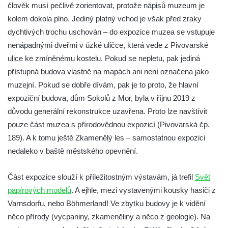
člověk musí pečlivě zorientovat, protože nápisů muzeum je
Novoveské muzeum (Nová Ves v Horách)
kolem dokola plno. Jediný platný vchod je však před zraky
Muzeum města Ústí nad Labem
dychtivých trochu uschován – do expozice muzea se vstupuje
nenápadnými dveřmi v úzké uličce, která vede z Pivovarské
Muzeum Dippoldiswalde
ulice ke zmíněnému kostelu. Pokud se nepletu, pak jediná
Královská mincovna v Jáchymově –
přístupná budova vlastně na mapách ani není označena jako
muzeum
muzejní. Pokud se dobře dívám, pak je to proto, že hlavní
Muzeum Boží Dar
expoziční budova, dům Sokolů z Mor, byla v říjnu 2019 z
Muzeum vitráží v kostele svatého Jiljí v
důvodu generální rekonstrukce uzavřena. Proto lze navštívit
Libyni
pouze část muzea s přírodovědnou expozicí (Pivovarská čp.
Vlastivědné muzeum a galerie v České
189). A k tomu ještě Zkamenělý les – samostatnou expozici
Lípě
nedaleko v baště městského opevnění.
Sklářské muzeum Nový Bor
Část expozice slouží k příležitostným výstavám, já trefil
Svět
Městské muzeum v Mimoni – Expedice
papírových modelů
. A ejhle, mezi vystavenými kousky hasiči z
středověk
Varnsdorfu, nebo Böhmerland! Ve zbytku budovy je k vidění
Muzeum Čtyřlístek, Doksy
něco přírody (vycpaniny, zkameněliny a něco z geologie). Na
Památník Karla Hynka Máchy v Doksech