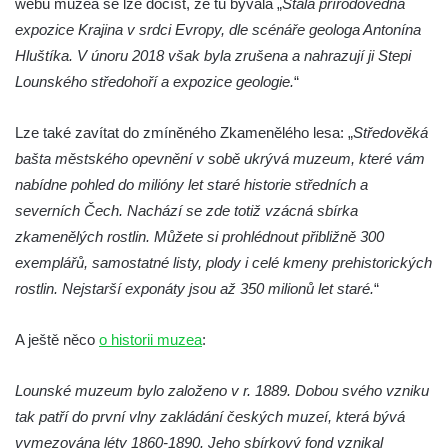
webu muzea se lze dočíst, že tu bývala „
Stálá přírodovědná
Muzeum výroby dřevěných hraček DETOA
expozice Krajina v srdci Evropy, dle scénáře geologa Antonína
Albrechtice s.r.o.
Hluštíka. V únoru 2018 však byla zrušena a nahrazují ji Stepi
Lounského středohoří a expozice geologie.
“
Oblastní muzeum v Mostě
Městské muzeum Františkovy Lázně
Lze také zavítat do zmíněného Zkamenělého lesa: „
Středověká
Auto moto muzeum ve Františkových
bašta městského opevnění v sobě ukrývá muzeum, které vám
Lázních
nabídne pohled do milióny let staré historie středních a
Hornické muzeum Krásno (areál cínového
severních Čech. Nachází se zde totiž vzácná sbírka
dolu Vilém)
zkamenělých rostlin. Můžete si prohlédnout přibližně 300
Národní zemědělské muzeum Ohrada
exemplářů, samostatné listy, plody i celé kmeny prehistorických
(Muzeum lesnictví, myslivosti a rybářství)
rostlin. Nejstarší exponáty jsou až 350 milionů let staré.
“
Muzeum vozidel, techniky a řemesel v
A ještě něco
o historii muzea
:
Pořežanech
Městské muzeum Chrastava
Lounské muzeum bylo založeno v r. 1889. Dobou svého vzniku
Hasičské muzeum Skalná na hradě
tak patří do první vlny zakládání českých muzeí, která bývá
Vildštejně (a další expozice)
vymezována léty 1860-1890. Jeho sbírkový fond vznikal