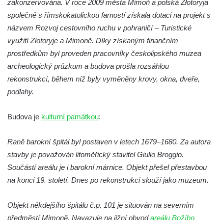
zakonzervována. V roce 2009 města Mimoň a polská Złotoryja
společně s římskokatolickou farností získala dotaci na projekt s
názvem Rozvoj cestovního ruchu v pohraničí – Turistické
využití Zlotoryje a Mimoně. Díky získaným finančním
prostředkům byl proveden pracovníky českolipského muzea
archeologický průzkum a budova prošla rozsáhlou
rekonstrukcí, během níž byly vyměněny krovy, okna, dveře,
podlahy.
Budova je
kulturní památkou
:
Raně barokní špitál byl postaven v letech 1679–1680. Za autora
stavby je považován litoměřický stavitel Giulio Broggio.
Součástí areálu je i barokní márnice. Objekt přešel přestavbou
na konci 19. století. Dnes po rekonstrukci slouží jako muzeum.
Objekt někdejšího špitálu č.p. 101 je situován na severním
předměstí Mimoně. Navazuje na jižní obvod
areálu Božího