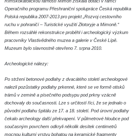
Římskokatolickou farností Mimoň získala dotaci v rámci
Vildštejně (a další expozice)
Operačního programu Přeshraniční spolupráce Česká republika
Muzeum hraček v Jablonci nad Nisou
Polská republika 2007-2013 pro projekt „Rozvoj cestovního
Sklářské muzeum v Kamenickém Šenově
ruchu v pohraničí – Turistické využití Złotoryje a Mimoně.“
Během rozsáhlé rekonstrukce proběhl i archeologický výzkum
Muzeum Sokolov
pracovníky Vlastivědného muzea a galerie v České Lípě.
Až do města Aš (národopisné a textilní
Muzeum bylo slavnostně otevřeno 7. srpna 2010.
muzeum)
Arcidiecézní muzeum Olomouc
Archeologické nálezy:
Národopisné muzeum Plzeňska – odborné
oddělení Západočeského muzea v Plzni
Po stržení betonové podlahy z dvacátého století archeologové
nalezli pozůstatky podlahy prkenné, které se ve formě otisků
Muzeum východních Čech v Hradci Králové
trámů v zemině a písečného podsypu pod prkny vzácně
Vlastivědné muzeum v Olomouci, nositel
dochovaly do současnosti. Lze s určitostí říci, že se jednalo o
hlavní ceny Gloria musaealis za rok 2012
původní podlahu špitálu ze 17. a 18. století. Pod úrovní podlahy
Od minerálky do Českého lesa (muzeum v
čekalo archeology další překvapení. V půlmetrové hloubce pod
Tachově)
současným povrchem odkryli několik desítek centimetrů
Muzeum Cheb – Lidové umění západních
mocnou kulturní vrstvu bohatou na keramické fragmenty