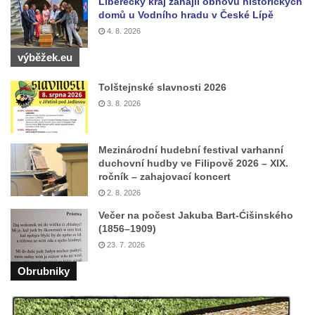
Liberecký kraj zahájil obnovu historických
domů u Vodního hradu v České Lípě
4. 8. 2026
výběžek.eu
Tolštejnské slavnosti 2026
3. 8. 2026
Mezinárodní hudební festival varhanní
duchovní hudby ve Filipově 2026 – XIX.
ročník – zahajovací koncert
2. 8. 2026
Večer na počest Jakuba Bart-Ćišinského
(1856–1909)
23. 7. 2026
Obrubniky