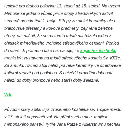
Čech
typické pro druhou polovinu 13. století až 15. století. Na území
Přerov nad Labem – muzeum Moto & Velo
Mimoně se jedná o vůbec první stopy středověkých aktivit
Tam, kde vznikají křišťálové globy (sklárna
severně od náměstí 1. máje. Střepy ze stolní keramiky ale i
a muzeum Moser, Karlovy Vary)
tkalcovské přesleny a kovové předměty, zejména železné
hřeby, naznačují, že se na tomto místě nacházelo jedno z
SDH, TFA a muzeum … aneb nezlomnej
ohnisek mimoňského vrcholně středověkého osídlení. Pohled
lidskej duch
do starších pramenů také naznačuje, že
kaple Božího hrobu
Vojenské muzeum Lešany
mohla být vystavena na místě středověkého kostela Sv. Kříže.
Za zmínku rovněž stojí nález pravěké keramiky ve středověké
kulturní vrstvě pod podlahou. S největší pravděpodobností
náleží do doby bronzové nebo starší doby železné.
Wiki
:
Původní starý špitál u již zrušeného kostelíka sv. Trojice městu
v 17. století nepostačoval. Na přání svého otce, majitele
mimoňského panství, rytíře Jana Putze z Adlersthurnu nechali