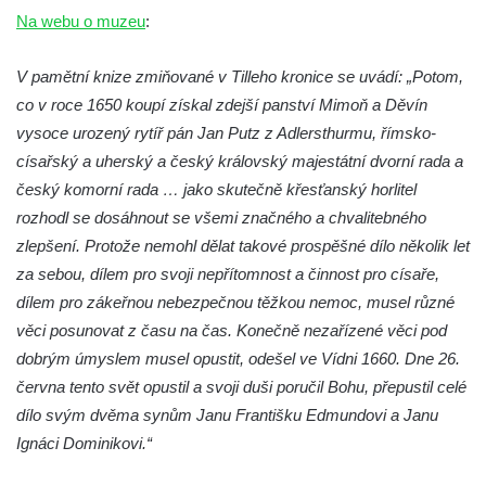
Mattoni muzeum Kyselka
Na webu o muzeu
:
Jan Becher muzeum Karlovy Vary
Novoveské muzeum (Nová Ves v Horách)
V pamětní knize zmiňované v Tilleho kronice se uvádí: „Potom,
Muzeum města Ústí nad Labem
co v roce 1650 koupí získal zdejší panství Mimoň a Děvín
vysoce urozený rytíř pán Jan Putz z Adlersthurmu, římsko-
Muzeum Dippoldiswalde
císařský a uherský a český královský majestátní dvorní rada a
Královská mincovna v Jáchymově –
český komorní rada … jako skutečně křesťanský horlitel
muzeum
rozhodl se dosáhnout se všemi značného a chvalitebného
Muzeum Boží Dar
zlepšení. Protože nemohl dělat takové prospěšné dílo několik let
Muzeum vitráží v kostele svatého Jiljí v
za sebou, dílem pro svoji nepřítomnost a činnost pro císaře,
Libyni
dílem pro zákeřnou nebezpečnou těžkou nemoc, musel různé
Vlastivědné muzeum a galerie v České
věci posunovat z času na čas. Konečně nezařízené věci pod
Lípě
dobrým úmyslem musel opustit, odešel ve Vídni 1660. Dne 26.
června tento svět opustil a svoji duši poručil Bohu, přepustil celé
Sklářské muzeum Nový Bor
dílo svým dvěma synům Janu Františku Edmundovi a Janu
Městské muzeum v Mimoni – Expedice
Ignáci Dominikovi.“
středověk
Muzeum Čtyřlístek, Doksy