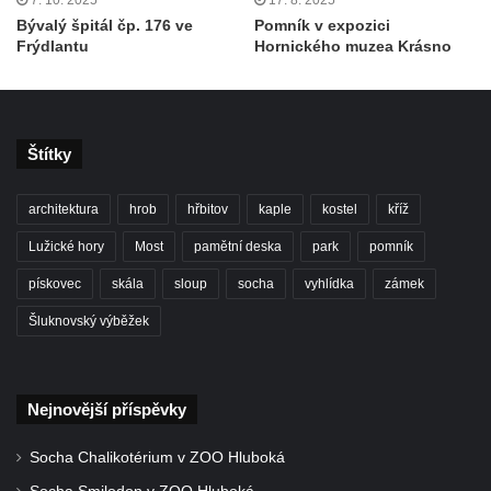
7. 10. 2025
17. 8. 2025
Bývalý špitál čp. 176 ve
Pomník v expozici
Frýdlantu
Hornického muzea Krásno
Štítky
architektura
hrob
hřbitov
kaple
kostel
kříž
Lužické hory
Most
pamětní deska
park
pomník
pískovec
skála
sloup
socha
vyhlídka
zámek
Šluknovský výběžek
Nejnovější příspěvky
Socha Chalikotérium v ZOO Hluboká