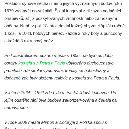
Poslušní synové nechali mimo jiných významných budov roku
Památník Karla Hynka Máchy v Doksech
1679 vystavět nový špitál. Špitál fungoval z různých nadačních
Muzeum výroby dřevěných hraček DETOA
příspěvků, ať již poskytovaných vrchností nebo zámožnými
Albrechtice s.r.o.
občany. Např. v pol. 18. stol. dostal každý obyvatel špitálu ročně
1 košili a 10 zl. hotových peněz, každé 2 roky boty a punčochy
Oblastní muzeum v Mostě
a každé 3 roky nový oděv.
Městské muzeum Františkovy Lázně
Auto moto muzeum ve Františkových
Po katastrofickém požáru města r. 1806 zde bylo po dobu
Lázních
opravy
kostela sv. Petra a Pavla
ubytováno duchovenstvo,
Hornické muzeum Krásno (areál cínového
probíhalo zde školní vyučování, konaly se bohoslužby a
dolu Vilém)
dočasně zde byly uloženy relikvie z kostela sv. Petra a Pavla.
Národní zemědělské muzeum Ohrada
(Muzeum lesnictví, myslivosti a rybářství)
V letech 1964 – 1992 zde byla městská lidová knihovna. Po
jejím odstěhování byla budova zakonzervována a čekala na
Muzeum vozidel, techniky a řemesel v
rekonstrukci.
Pořežanech
Městské muzeum Chrastava
V roce 2009 města Mimoň a Zlotoryja z Polska spolu s
Hasičské muzeum Skalná na hradě