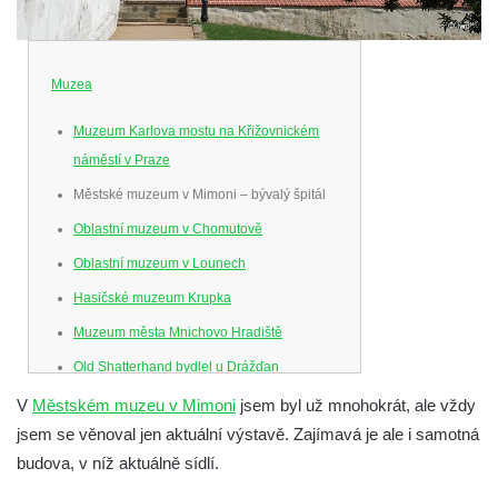
Muzea
Muzeum Karlova mostu na Křižovnickém
náměstí v Praze
Městské muzeum v Mimoni – bývalý špitál
Oblastní muzeum v Chomutově
Oblastní muzeum v Lounech
Hasičské muzeum Krupka
Muzeum města Mnichovo Hradiště
Old Shatterhand bydlel u Drážďan
Venkovské zemědělské muzeum v Srbské
V
Městském muzeu v Mimoni
jsem byl už mnohokrát, ale vždy
Kamenici
jsem se věnoval jen aktuální výstavě. Zajímavá je ale i samotná
budova, v níž aktuálně sídlí.
Muzeum hodin v Klášterci nad Ohří