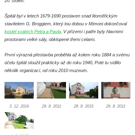
20. století.
Špitál byl v letech 1679-1690 postaven snad litoměřickým
stavitelem G. Broggiem, který tou dobou v Mimoni dokončoval
kostel svatých Petra a Pavla
. V přízemí i patře byly hlavními
prostorami velké sály, obklopené třemi celami.
První výrazná přestavba proběhla až kolem roku 1884 a svému
účelu špitál sloužil prakticky až do roku 1940, Poté tu sídlilo
několik organizací, od roku 2010 muzeum.
3. 12. 2016
29. 8. 2011
28. 8. 2015
29. 8. 2011