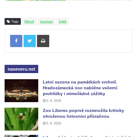
Tagy
Mimoň
muzeum
špitál
Tisknout
naseveru.net
Letní sezona na památkách vrcholí.
Hradozámecká noc nabídne večerní
prohlídky i mimořádné zážitky
5. 8. 2026
Zoo Liberec poprvé rozmnožila kriticky
ohroženou listovnici přízračnou
5. 8. 2026