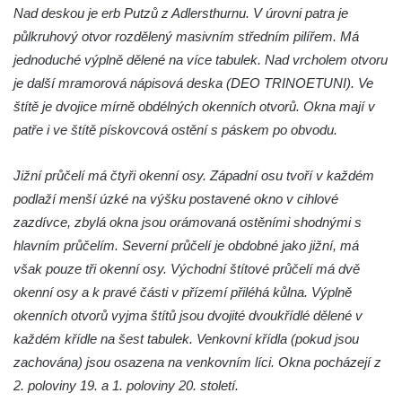
Nad deskou je erb Putzů z Adlersthurnu. V úrovni patra je
půlkruhový otvor rozdělený masivním středním pilířem. Má
jednoduché výplně dělené na více tabulek. Nad vrcholem otvoru
je další mramorová nápisová deska (DEO TRINOETUNI). Ve
štítě je dvojice mírně obdélných okenních otvorů. Okna mají v
patře i ve štítě pískovcová ostění s páskem po obvodu.
Jižní průčelí má čtyři okenní osy. Západní osu tvoří v každém
podlaží menší úzké na výšku postavené okno v cihlové
zazdívce, zbylá okna jsou orámovaná ostěními shodnými s
hlavním průčelím. Severní průčelí je obdobné jako jižní, má
však pouze tři okenní osy. Východní štítové průčelí má dvě
okenní osy a k pravé části v přízemí přiléhá kůlna. Výplně
okenních otvorů vyjma štítů jsou dvojité dvoukřídlé dělené v
každém křídle na šest tabulek. Venkovní křídla (pokud jsou
zachována) jsou osazena na venkovním líci. Okna pocházejí z
2. poloviny 19. a 1. poloviny 20. století.