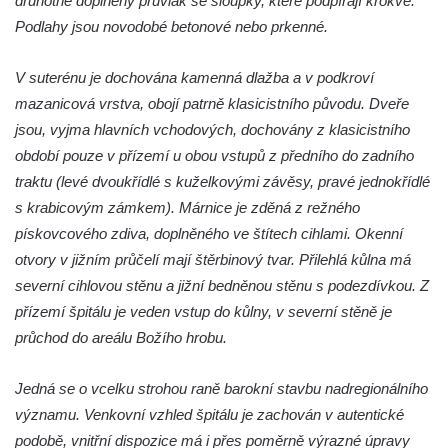
druhotně doplněný průvlak se sloupky, které podpírají krokve.
Podlahy jsou novodobé betonové nebo prkenné.
V suterénu je dochována kamenná dlažba a v podkroví
mazanicová vrstva, obojí patrně klasicistního původu. Dveře
jsou, vyjma hlavních vchodových, dochovány z klasicistního
období pouze v přízemí u obou vstupů z předního do zadního
traktu (levé dvoukřídlé s kuželkovými závěsy, pravé jednokřídlé
s krabicovým zámkem). Márnice je zděná z režného
pískovcového zdiva, doplněného ve štítech cihlami. Okenní
otvory v jižním průčelí mají štěrbinový tvar. Přilehlá kůlna má
severní cihlovou stěnu a jižní bedněnou stěnu s podezdívkou. Z
přízemí špitálu je veden vstup do kůlny, v severní stěně je
průchod do areálu Božího hrobu.
Jedná se o vcelku strohou raně barokní stavbu nadregionálního
významu. Venkovní vzhled špitálu je zachován v autentické
podobě, vnitřní dispozice má i přes poměrně výrazné úpravy