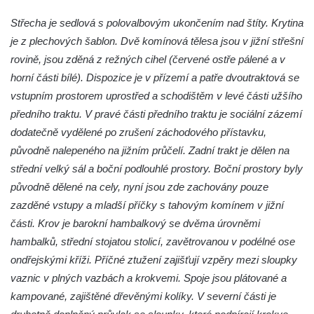
Střecha je sedlová s polovalbovým ukončením nad štíty. Krytina
je z plechových šablon. Dvě komínová tělesa jsou v jižní střešní
rovině, jsou zděná z režných cihel (červené ostře pálené a v
horní části bílé). Dispozice je v přízemí a patře dvoutraktová se
vstupním prostorem uprostřed a schodištěm v levé části užšího
předního traktu. V pravé části předního traktu je sociální zázemí
dodatečně vydělené po zrušení záchodového přístavku,
původně nalepeného na jižním průčelí. Zadní trakt je dělen na
střední velký sál a boční podlouhlé prostory. Boční prostory byly
původně dělené na cely, nyní jsou zde zachovány pouze
zazděné vstupy a mladší příčky s tahovým komínem v jižní
části. Krov je barokní hambalkový se dvěma úrovněmi
hambalků, střední stojatou stolicí, zavětrovanou v podélné ose
ondřejskými kříži. Příčné ztužení zajišťují vzpěry mezi sloupky
vaznic v plných vazbách a krokvemi. Spoje jsou plátované a
kampované, zajištěné dřevěnými kolíky. V severní části je