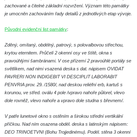
zachované a čitelné základní rozvržení. Význam této památky
je umocněn zachováním řady detailů z jednotlivých etap vývoje.
Původní evidenční list památky
:
Zděný, omítaný, obdélný, patrový, s polovalbovou střechou,
krytou eternitem. Průčelí 2 okenní osy ve štítě, okna s
pravoúhlými šambránami. V ose přízemí 2 pravoúhlé portály se
světlíkem, nad nimi vsazená deska s dat. nápisem OVIDAT
PAVRERI NON INDIGEBIT VI DESCIPLIT LABORABIT
PENVRIA prov. 29. /1580/, nad deskou reliéfní erb, kartuš s
korunou, ve střed. oválu 4 pole /vpravo nahoře půlorel, vlevo
dole rovněž, vlevo nahoře a vpravo dole studna s břevnem/.
V patře lunetové okno s ostěním a širokou střední vertikální
příčkou. Nad ním osazena obdél. deska s latinským nápisem:
DEO TRINOETVNI (Bohu Trojjedinému). Podél. stěna 3 okenní