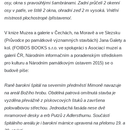
osy, okna s pravoúhlými šambránami. Zadní průčelí 2 okenní
osy v patře, ve štítě 2 okna, ohradní zeď 2 m vysoká. Vnitřní
místnosti plochostropé /přistaveno/.
V knize Muzea a galerie v Čechách, na Moravě a ve Slezsku
(Průvodce po památkově významných stavbách) Jana Galety a
kol. (FOIBOS BOOKS s.r.o. ve spolupráci s Asociací muzeí a
galerií ČR, Národním informačním a poradenským střediskem
pro kulturu a Národním památkovým ústavem 2015) se o
budově píše:
Raně barokní špitál na severním předměstí Mimoně navazuje
na areál Božího hrobu. Obdélná patrová omítnutá stavba je
vyzděna převážně z pískovcových štuků a završena
polovalbovou střechou. Jednoduchá fasáda nese dvě
mramorové desky a erb Putzů z Adlersthurnu. Součástí
špitálního areálu je i barokní márnice upravená na přelomu 19. a