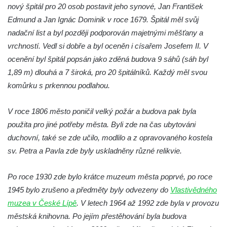
nový špitál pro 20 osob postavit jeho synové, Jan František
Edmund a Jan Ignác Dominik v roce 1679. Špitál měl svůj
nadační list a byl později podporován majetnými měšťany a
vrchností. Vedl si dobře a byl oceněn i císařem Josefem II. V
ocenění byl špitál popsán jako zděná budova 9 sáhů (sáh byl
1,89 m) dlouhá a 7 široká, pro 20 špitálníků. Každý měl svou
komůrku s prkennou podlahou.
V roce 1806 město poničil velký požár a budova pak byla
použita pro jiné potřeby města. Byli zde na čas ubytováni
duchovní, také se zde učilo, modlilo a z opravovaného kostela
sv. Petra a Pavla zde byly uskladněny různé relikvie.
Po roce 1930 zde bylo krátce muzeum města poprvé, po roce
1945 bylo zrušeno a předměty byly odvezeny do
Vlastivědného
muzea v České Lípě
. V letech 1964 až 1992 zde byla v provozu
městská knihovna. Po jejím přestěhování byla budova