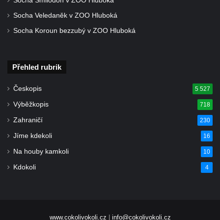
Socha Smilodon v ZOO Hluboká
Socha Veledaněk v ZOO Hluboká
Socha Koroun bezzubý v ZOO Hluboká
Přehled rubrik
Českopis
5 527
Výběžkopis
718
Zahraničí
230
Jíme kdekoli
16
Na houby kamkoli
10
Kdokoli
4
www.cokolivokoli.cz
|
info@cokolivokoli.cz