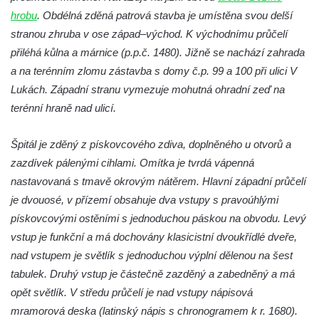
hrobu
. Obdélná zděná patrová stavba je umístěna svou delší
stranou zhruba v ose západ–východ. K východnímu průčelí
přiléhá kůlna a márnice (p.p.č. 1480). Jižně se nachází zahrada
a na terénním zlomu zástavba s domy č.p. 99 a 100 při ulici V
Lukách. Západní stranu vymezuje mohutná ohradní zeď na
terénní hraně nad ulicí.
Špitál je zděný z pískovcového zdiva, doplněného u otvorů a
zazdívek pálenými cihlami. Omítka je tvrdá vápenná
nastavovaná s tmavě okrovým nátěrem. Hlavní západní průčelí
je dvouosé, v přízemí obsahuje dva vstupy s pravoúhlými
pískovcovými ostěními s jednoduchou páskou na obvodu. Levý
vstup je funkční a má dochovány klasicistní dvoukřídlé dveře,
nad vstupem je světlík s jednoduchou výplní dělenou na šest
tabulek. Druhý vstup je částečně zazděný a zabedněný a má
opět světlík. V středu průčelí je nad vstupy nápisová
mramorová deska (latinský nápis s chronogramem k r. 1680).