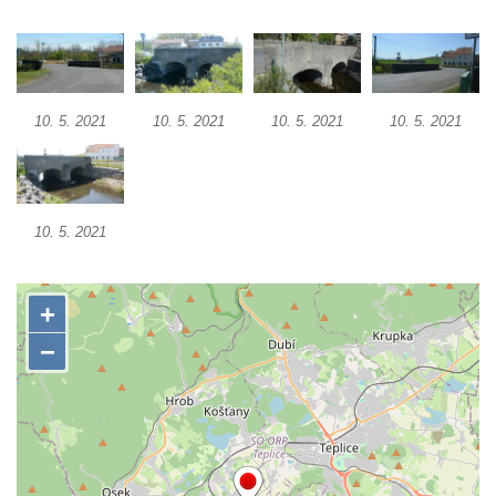
Most pro pěší nad železniční tratí ve
Mšeném-lázně
Charlottin most přes Mlýnský potok v
zámeckém parku Veltrusy
10. 5. 2021
10. 5. 2021
10. 5. 2021
10. 5. 2021
Masarykův most v Kralupech nad Vltavou
Krytý dřevěný silniční most přes Ohři v
Radošově
10. 5. 2021
Zastřešená lávka v Čermákových sadech v
Rakovníku
Tyršův most přes Labe v Litoměřicích
Silniční most u Budyně nad Ohří
Silniční most přes Ohři mezi Doksany a
Brozany nad Ohří
Lávka Frankovka přes Střelu jihozápadně
od Rabštejna nad Střelou