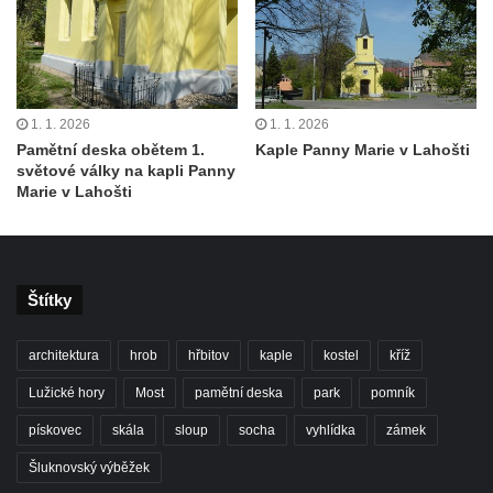
1. 1. 2026
1. 1. 2026
Pamětní deska obětem 1.
Kaple Panny Marie v Lahošti
světové války na kapli Panny
Marie v Lahošti
Štítky
architektura
hrob
hřbitov
kaple
kostel
kříž
Lužické hory
Most
pamětní deska
park
pomník
pískovec
skála
sloup
socha
vyhlídka
zámek
Šluknovský výběžek