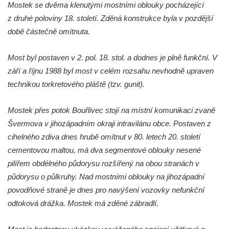
Mostek se dvěma klenutými mostními oblouky pocházející
Malý železniční viadukt ve Skalici u České
z druhé poloviny 18. století. Zděná konstrukce byla v pozdější
Lípy
době částečně omítnuta.
Železniční viadukt v Desné
Silniční most přes potok Hasina v
Most byl postaven v 2. pol. 18. stol. a dodnes je plně funkční. V
Konětopech
září a říjnu 1988 byl most v celém rozsahu nevhodně upraven
technikou torkretového pláště (tzv. gunit).
Železniční viadukt v Jimlíně nad silnicí a
potokem Hasina
Mostek přes potok Bouřlivec stojí na místní komunikaci zvaně
Torzo železničního mostu jižně od Janova
Švermova v jihozápadním okraji intravilánu obce. Postaven z
Torzo železničního mostu v Horním Jiřetíně
cihelného zdiva dnes hrubě omítnut v 80. letech 20. století
Inundační most Postoloprty
cementovou maltou, má dva segmentové oblouky nesené
Viadukt na bývalé železniční trati Počerady-
pilířem obdélného půdorysu rozšířený na obou stranách v
Vrskmaň u Polerad
půdorysu o půlkruhy. Nad mostními oblouky na jihozápadní
povodňové straně je dnes pro navýšení vozovky nefunkční
Železniční viadukt v Chotyni
odtoková drážka. Mostek má zděné zábradlí.
Silniční most nad železniční tratí u Žďáru
Nový silniční most na silnici 16 v Mělníku