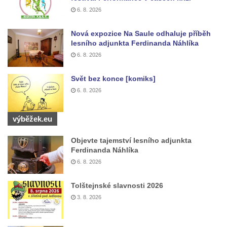
Silniční most u Bakova nad Jizerou
6. 8. 2026
Kamenný most přes Rokytku v Kryštofově
Údolí
Nová expozice Na Saule odhaluje příběh
lesního adjunkta Ferdinanda Náhlíka
Železniční most u Noviny
6. 8. 2026
Kamenný most přes Mandavu v Rumburku
Svět bez konce [komiks]
Most Sychrov-04 v Radostíně
6. 8. 2026
Železniční most u Sychrova
Železniční most v Zahrádkách
výběžek.eu
Barbořin most u Zahrádek
Objevte tajemství lesního adjunkta
Staroměstský most v Děčíně
Ferdinanda Náhlíka
Kamenný most v Rabštejně nad Střelou
6. 8. 2026
Krytá lávka v Kynšperku nad Ohří
Tolštejnské slavnosti 2026
Akvadukt na Chřibské Kamenici
3. 8. 2026
Železniční most ve Vilémově
Ovčí most u Tisové v Krušných horách