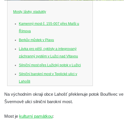
Mosty, lávky, viadukty
Kamenný most č. 155-007 přes Malši u
Římova
Berkův můstek v Plavu
Lávka pro pěší, cyklisty a integrovaný
záchranný systém v Lužci nad Vltavou
Silniční most přes Lužický potok v Lužici
Silniční barokní most v Teplické ulici v
Lahošti
Silniční barokní most v Lahošti
Na východním okraji obce Lahošť překlenuje potok Bouřlivec ve
Silniční most v ulici T. G. Masaryka v Lokti
Švermově ulici silniční barokní most.
Kamenný most na ulici Dr. Edvarda Beneše
ve Šluknově
Most je
kulturní památkou
:
Železniční viadukt v Teplicích nad Metují