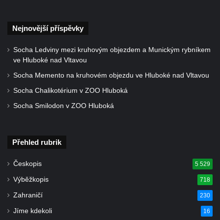
Nejnovější příspěvky
Socha Ledviny mezi kruhovým objezdem a Munickým rybníkem
ve Hluboké nad Vltavou
Socha Memento na kruhovém objezdu ve Hluboké nad Vltavou
Socha Chalikotérium v ZOO Hluboká
Socha Smilodon v ZOO Hluboká
Přehled rubrik
Českopis
5 529
Výběžkopis
718
Zahraničí
230
Jíme kdekoli
16