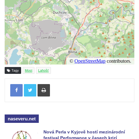
Most přes Moravanský potok u Dolních
Zálezel
Most přes Podlešínský potok pod
Podlešínem
Silniční most přes Svitávku v Nových
Zákupech
Klášterní most v Zákupech
Kamenný most v Zákupech
Tagy
Most
Lahošť
Poštovní most v Mimoni
Bývalý vodní náhon u Mařeniček
Tisknout
Bývalý vodní náhon u Antonínova údolí
Železniční most u Bořkova
Pitrův most v Rajhradě
naseveru.net
Kamenný most v Markvarticích
Silniční most u Mnichova Hradiště
Nová Perla v Kyjově hostí mezinárodní
festival Performance v časech krizí