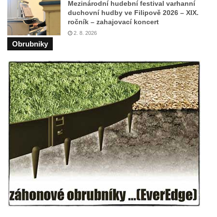
Mezinárodní hudební festival varhanní
Silniční most v Horní ulici v Českém
duchovní hudby ve Filipově 2026 – XIX.
Krumlově
ročník – zahajovací koncert
2. 8. 2026
Obrubniky