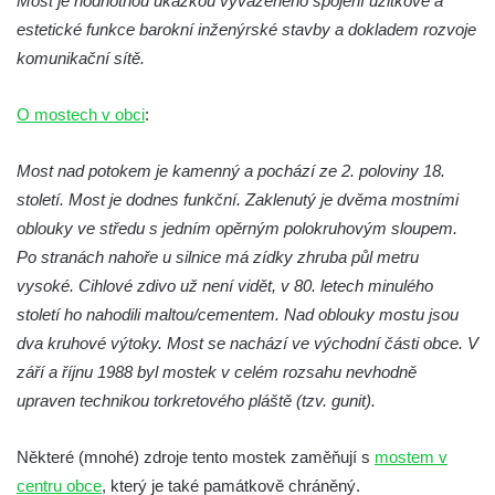
Most je hodnotnou ukázkou vyváženého spojení užitkové a
Silniční most Josefa Straky v Mělníku
estetické funkce barokní inženýrské stavby a dokladem rozvoje
Duchcovský viadukt
komunikační sítě.
Silniční most přes Bouřlivec v Želénkách
O mostech v obci
:
Železniční most přes Jizeru u Dolní Dušnice
Kamenný zámecký most přes Ploučnici v
Most nad potokem je kamenný a pochází ze 2. poloviny 18.
Mimoni
století. Most je dodnes funkční. Zaklenutý je dvěma mostními
Kamenný most přes Radbuzu v Dobřanech
oblouky ve středu s jedním opěrným polokruhovým sloupem.
Kamenný most přes Ploučnici v Horní Polici
Po stranách nahoře u silnice má zídky zhruba půl metru
vysoké. Cihlové zdivo už není vidět, v 80. letech minulého
Železniční most přes Mohelku v Rychnově
století ho nahodili maltou/cementem. Nad oblouky mostu jsou
u Jablonce nad Nisou
dva kruhové výtoky. Most se nachází ve východní části obce. V
Kamenný most přes Bílinu ve Lbíně
září a říjnu 1988 byl mostek v celém rozsahu nevhodně
Černý most (a akvadukt) přes železniční
upraven technikou torkretového pláště (tzv. gunit).
trať z ulice Na Hamrech v Krupce
Silniční most přes Ohři jižně od Křesína
Některé (mnohé) zdroje tento mostek zaměňují s
mostem v
Silniční most přes Ohři ve Vršovicích u Loun
centru obce
, který je také památkově chráněný.