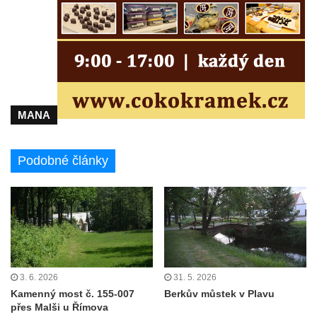
MANA
Podobné články
3. 6. 2026
31. 5. 2026
Kamenný most č. 155-007
Berkův můstek v Plavu
přes Malši u Římova