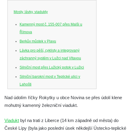
Mosty, lávky, viadukty
Kamenný most č. 155-007 přes Malši u
Římova
Berkův můstek v Plavu
Lávka pro pěší, cyklisty a integrovaný
záchranný systém v Lužci nad Vltavou
Silniční most přes Lužický potok v Lužici
Silniční barokní most v Teplické ulici v
Lahošti
Silniční barokní most v Lahošti
Nad údolím říčky Rokytky u obce Novina se přes údolí klene
Silniční most v ulici T. G. Masaryka v Lokti
mohutný kamenný železniční viadukt.
Kamenný most na ulici Dr. Edvarda Beneše
ve Šluknově
Viadukt
byl na trati z Liberce (14 km západně od města) do
České Lípy (byla jako poslední úsek někdejší Ústecko-teplické
Železniční viadukt v Teplicích nad Metují