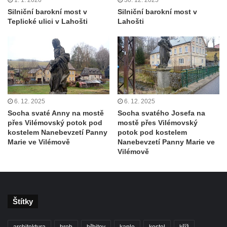
1. 1. 2026
30. 12. 2025
Silniční barokní most v
Silniční barokní most v
Teplické ulici v Lahošti
Lahošti
6. 12. 2025
6. 12. 2025
Socha svaté Anny na mostě
Socha svatého Josefa na
přes Vilémovský potok pod
mostě přes Vilémovský
kostelem Nanebevzetí Panny
potok pod kostelem
Marie ve Vilémově
Nanebevzetí Panny Marie ve
Vilémově
Štítky
architektura
hrob
hřbitov
kaple
kostel
kříž