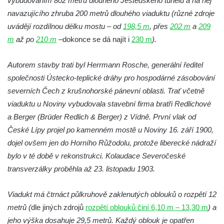
vybudováním 802 metrů dlouhého Ještědského tunelu a na něj
Silniční most Josefa Straky v Mělníku
navazujícího zhruba 200 metrů dlouhého viaduktu (různé zdroje
Duchcovský viadukt
uvádějí rozdílnou délku mostu – od
198,5 m
, přes
202 m
a
209
Silniční most přes Bouřlivec v Želénkách
m
až po
210 m
–
dokonce se dá najít i
230 m
).
Železniční most přes Jizeru u Dolní Dušnice
Autorem stavby trati byl Herrmann Rosche, generální ředitel
Kamenný zámecký most přes Ploučnici v
společnosti Ústecko-teplické dráhy pro hospodárné zásobování
Mimoni
severních Čech z krušnohorské pánevní oblasti. Trať včetně
Kamenný most přes Radbuzu v Dobřanech
viaduktu u Noviny vybudovala stavební firma bratři Redlichové
Kamenný most přes Ploučnici v Horní Polici
a Berger (Brüder Redlich & Berger) z Vídně. První vlak od
Železniční most přes Mohelku v Rychnově
České Lípy projel po kamenném mostě u Noviny 16. září 1900,
u Jablonce nad Nisou
dojel ovšem jen do Horního Růžodolu, protože liberecké nádraží
bylo v té době v rekonstrukci. Kolaudace Severočeské
Kamenný most přes Bílinu ve Lbíně
transverzálky proběhla až 23. listopadu 1903.
Černý most (a akvadukt) přes železniční
trať z ulice Na Hamrech v Krupce
Viadukt má čtrnáct půlkruhově zaklenutých oblouků o rozpětí 12
Silniční most přes Ohři jižně od Křesína
metrů (
dle jiných zdrojů
rozpětí oblouků činí 6,10 m – 13,30 m
) a
Silniční most přes Ohři ve Vršovicích u Loun
jeho výška dosahuje 29,5 metrů. Každý oblouk je opatřen