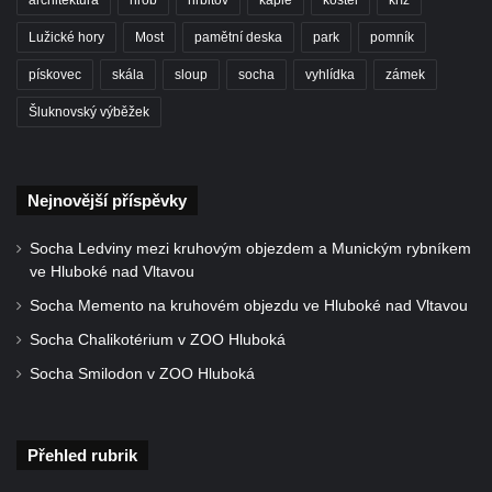
Lužické hory
Most
pamětní deska
park
pomník
pískovec
skála
sloup
socha
vyhlídka
zámek
Šluknovský výběžek
Nejnovější příspěvky
Socha Ledviny mezi kruhovým objezdem a Munickým rybníkem
ve Hluboké nad Vltavou
Socha Memento na kruhovém objezdu ve Hluboké nad Vltavou
Socha Chalikotérium v ZOO Hluboká
Socha Smilodon v ZOO Hluboká
Přehled rubrik