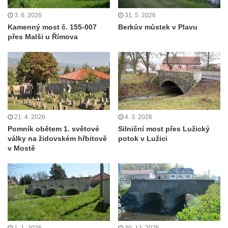
3. 6. 2026
31. 5. 2026
Kamenný most č. 155-007
Berkův můstek v Plavu
přes Malši u Římova
21. 4. 2026
4. 3. 2026
Pomník obětem 1. světové
Silniční most přes Lužický
války na židovském hřbitově
potok v Lužici
v Mostě