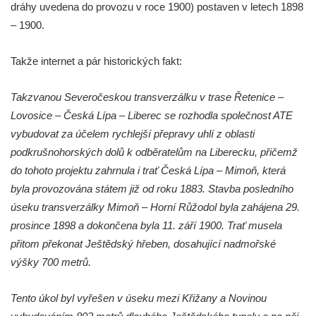
dráhy uvedena do provozu v roce 1900) postaven v letech 1898
Malý železniční viadukt ve Skalici u České
– 1900.
Lípy
Železniční viadukt v Desné
Takže internet a pár historických fakt:
Silniční most přes potok Hasina v
Konětopech
Takzvanou Severočeskou transverzálku v trase Řetenice –
Lovosice – Česká Lípa – Liberec se rozhodla společnost ATE
Železniční viadukt v Jimlíně nad silnicí a
vybudovat za účelem rychlejší přepravy uhlí z oblasti
potokem Hasina
podkrušnohorských dolů k odběratelům na Liberecku, přičemž
Torzo železničního mostu jižně od Janova
do tohoto projektu zahrnula i trať Česká Lípa – Mimoň, která
Torzo železničního mostu v Horním Jiřetíně
byla provozována státem již od roku 1883. Stavba posledního
Inundační most Postoloprty
úseku transverzálky Mimoň – Horní Růžodol byla zahájena 29.
Viadukt na bývalé železniční trati Počerady-
prosince 1898 a dokončena byla 11. září 1900. Trať musela
Vrskmaň u Polerad
přitom překonat Ještědský hřeben, dosahující nadmořské
Železniční viadukt v Chotyni
výšky 700 metrů.
Silniční most nad železniční tratí u Žďáru
Tento úkol byl vyřešen v úseku mezi Křižany a Novinou
Nový silniční most na silnici 16 v Mělníku