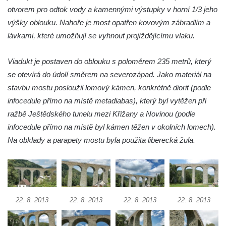
Most pro pěší nad železniční tratí ve
otvorem pro odtok vody a kamennými výstupky v horní 1/3 jeho
Mšeném-lázně
výšky oblouku. Nahoře je most opatřen kovovým zábradlím a
lávkami, které umožňují se vyhnout projíždějícímu vlaku.
Charlottin most přes Mlýnský potok v
zámeckém parku Veltrusy
Viadukt je postaven do oblouku s poloměrem 235 metrů, který
Masarykův most v Kralupech nad Vltavou
se otevírá do údolí směrem na severozápad. Jako materiál na
Krytý dřevěný silniční most přes Ohři v
stavbu mostu posloužil lomový kámen, konkrétně diorit (podle
Radošově
infocedule přímo na místě metadiabas), který byl vytěžen při
Zastřešená lávka v Čermákových sadech v
ražbě Ještědského tunelu mezi Křižany a Novinou (podle
Rakovníku
infocedule přímo na místě byl kámen těžen v okolních lomech).
Tyršův most přes Labe v Litoměřicích
Na obklady a parapety mostu byla použita liberecká žula.
Silniční most u Budyně nad Ohří
Silniční most přes Ohři mezi Doksany a
Brozany nad Ohří
Lávka Frankovka přes Střelu jihozápadně
22. 8. 2013
22. 8. 2013
22. 8. 2013
22. 8. 2013
od Rabštejna nad Střelou