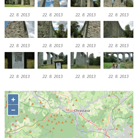
Most přes Moravanský potok u Dolních
Zálezel
22. 8. 2013
22. 8. 2013
22. 8. 2013
22. 8. 2013
Most přes Podlešínský potok pod
Podlešínem
Silniční most přes Svitávku v Nových
Zákupech
22. 8. 2013
22. 8. 2013
22. 8. 2013
22. 8. 2013
Klášterní most v Zákupech
Kamenný most v Zákupech
Poštovní most v Mimoni
22. 8. 2013
22. 8. 2013
22. 8. 2013
22. 8. 2013
Bývalý vodní náhon u Mařeniček
Bývalý vodní náhon u Antonínova údolí
Železniční most u Bořkova
Pitrův most v Rajhradě
Kamenný most v Markvarticích
Silniční most u Mnichova Hradiště