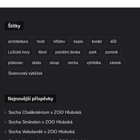
Štítky
architektura
hrob
hřbitov
kaple
kostel
kříž
Lužické hory
Most
pamětní deska
park
pomník
pískovec
skála
sloup
socha
vyhlídka
zámek
Šluknovský výběžek
Nejnovější příspěvky
Socha Chalikotérium v ZOO Hluboká
Socha Smilodon v ZOO Hluboká
Socha Veledaněk v ZOO Hluboká