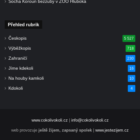
Socha Koroun bezzubý v ZOO Hluboká
Přehled rubrik
Českopis
5 527
Výběžkopis
718
Zahraničí
230
Jíme kdekoli
16
Na houby kamkoli
10
Kdokoli
4
www.cokolivokoli.cz
|
info@cokolivokoli.cz
web provozuje
ještě žijem, zapsaný spolek
|
www.jestezijem.cz