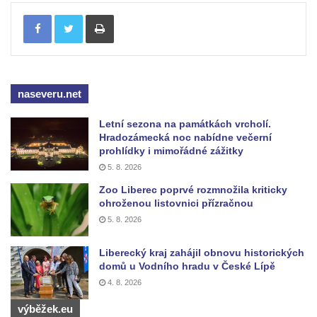
Tisknout
naseveru.net
Letní sezona na památkách vrcholí.
Hradozámecká noc nabídne večerní
prohlídky i mimořádné zážitky
5. 8. 2026
Zoo Liberec poprvé rozmnožila kriticky
ohroženou listovnici přízračnou
5. 8. 2026
Liberecký kraj zahájil obnovu historických
domů u Vodního hradu v České Lípě
4. 8. 2026
výběžek.eu