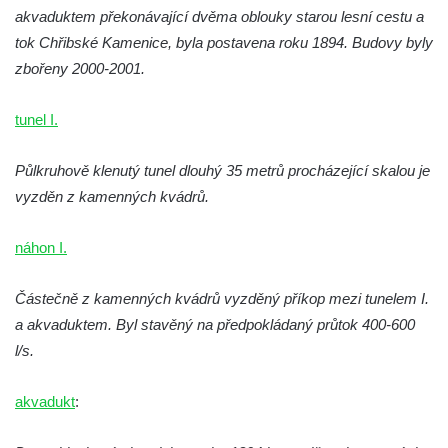
akvaduktem překonávající dvěma oblouky starou lesní cestu a
tok Chřibské Kamenice, byla postavena roku 1894. Budovy byly
zbořeny 2000-2001.
tunel I.
Půlkruhově klenutý tunel dlouhý 35 metrů procházející skalou je
vyzděn z kamenných kvádrů.
náhon I.
Částečně z kamenných kvádrů vyzděný příkop mezi tunelem I.
a akvaduktem. Byl stavěný na předpokládaný průtok 400-600
l/s.
akvadukt
: