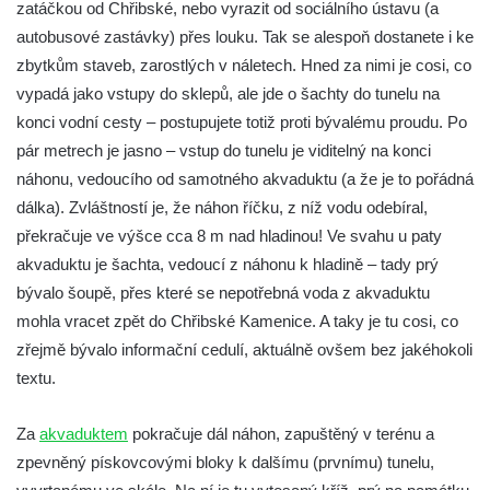
zatáčkou od Chřibské, nebo vyrazit od sociálního ústavu (a
Ovčí most u Tisové v Krušných horách
autobusové zastávky) přes louku. Tak se alespoň dostanete i ke
Silniční most v Horní ulici v Českém
zbytkům staveb, zarostlých v náletech. Hned za nimi je cosi, co
Krumlově
vypadá jako vstupy do sklepů, ale jde o šachty do tunelu na
konci vodní cesty – postupujete totiž proti bývalému proudu. Po
pár metrech je jasno – vstup do tunelu je viditelný na konci
náhonu, vedoucího od samotného akvaduktu (a že je to pořádná
dálka). Zvláštností je, že náhon říčku, z níž vodu odebíral,
překračuje ve výšce cca 8 m nad hladinou! Ve svahu u paty
akvaduktu je šachta, vedoucí z náhonu k hladině – tady prý
bývalo šoupě, přes které se nepotřebná voda z akvaduktu
mohla vracet zpět do Chřibské Kamenice. A taky je tu cosi, co
zřejmě bývalo informační cedulí, aktuálně ovšem bez jakéhokoli
textu.
Za
akvaduktem
pokračuje dál náhon, zapuštěný v terénu a
zpevněný pískovcovými bloky k dalšímu (prvnímu) tunelu,