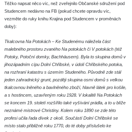
Těžko napsat něco víc, než zveřejnilo Občanské sdružení pod
Nový silniční most na silnici 16 v Mělníku
Studencem nedávno na FB (pokud chcete opravdu víc,
Silniční most Josefa Straky v Mělníku
vezměte do ruky knihu Krajina pod Studencem v proměnách
Duchcovský viadukt
doby):
Silniční most přes Bouřlivec v Želénkách
Tkalcovna Na Potokách – Ke Studenému náležela část
Železniční most přes Jizeru u Dolní Dušnice
malebného prostoru zvaného Na potokách či V potokách (též
Kamenný zámecký most přes Ploučnici v
Potoky, Potoční domky, Bachhäusern). Byla to skupina domů v
Mimoni
jihozápadním cípu Dolní Chřibské, v údolí Chřibského potoka,
Kamenný most přes Radbuzu v Dobřanech
na rozhraní katastru s územím Studeného. Původně zde stál
Kamenný most přes Ploučnici v Horní Polici
jeden zahradnický grunt, později skupina osmi domů s velkou
Železniční most přes Mohelku v Rychnově
tkalcovnou lněného a bavlněného zboží, hlavně látek pro košile,
u Jablonce nad Nisou
a s hostincem, uzavřeným roku 1928. V lokalitě Na Potokách
se koncem 19. století rozšířilo také vyšívání prádla, a to u blíže
Kamenný most přes Bílinu ve Lbíně
neznámé mistrové Christiny. Kolem roku 1890 se zde této
Černý most (a akvadukt) přes železniční
profesi učila řada dívek z okolí. Součástí Dolní Chřibské se
trať z ulice Na Hamrech v Krupce
místo stalo přibližně roku 1770, do té doby příslušelo ke
Silniční most přes Ohři jižně od Křesína