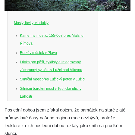
Mosty, lávky, viadukty
Kamenný most č. 155-007 přes Malši u
Římova
Berkův můstek v Plavu
Lávka pro pěší, cyklisty a integrovaný
záchranný systém v Lužci nad Vltavou
Silniční most přes Lužický potok v Lužici
Silniční barokní most v Teplické ulici v
Lahošti
Silniční barokní most v Lahošti
Poslední dobou jsem získal dojem, že památek na staré zlaté
Silniční most v ulici T. G. Masaryka v Lokti
průmyslové časy našeho regionu moc nezbývá, protože
Kamenný most na ulici Dr. Edvarda Beneše
leckteré z nich poslední dobou roztály jako sníh na prudkém
ve Šluknově
slunci.