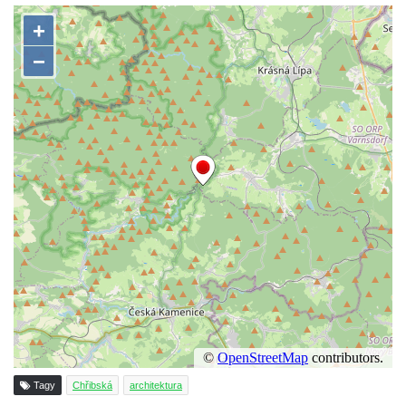
Tagy
Chřibská
architektura