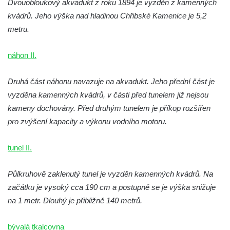
Dvouobloukový akvadukt z roku 1894 je vyzděn z kamenných
kvádrů. Jeho výška nad hladinou Chřibské Kamenice je 5,2
metru.
náhon II.
Druhá část náhonu navazuje na akvadukt. Jeho přední část je
vyzděna kamenných kvádrů, v části před tunelem již nejsou
kameny dochovány. Před druhým tunelem je příkop rozšířen
pro zvýšení kapacity a výkonu vodního motoru.
tunel II.
Půlkruhově zaklenutý tunel je vyzděn kamenných kvádrů. Na
začátku je vysoký cca 190 cm a postupně se je výška snižuje
na 1 metr. Dlouhý je přibližně 140 metrů.
bývalá tkalcovna