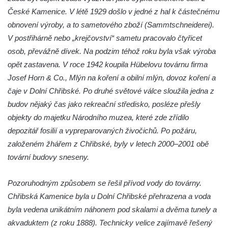
od Rabštejna nad Střelou
České Kamenice. V létě 1929 došlo v jedné z hal k částečnému
Most přes Moravanský potok u Dolních
obnovení výroby, a to sametového zboží (Sammtschneiderei).
Zálezel
V postřihárně nebo „krejčovství“ sametu pracovalo čtyřicet
Most přes Podlešínský potok pod
osob, převážně dívek. Na podzim téhož roku byla však výroba
Podlešínem
opět zastavena. V roce 1942 koupila Hübelovu továrnu firma
Josef Horn & Co., Mlýn na koření a obilní mlýn, dovoz koření a
Silniční most přes Svitávku v Nových
čaje v Dolní Chřibské. Po druhé světové válce sloužila jedna z
Zákupech
budov nějaký čas jako rekreační středisko, posléze přešly
Klášterní most v Zákupech
objekty do majetku Národního muzea, které zde zřídilo
Kamenný most v Zákupech
depozitář fosilií a vypreparovaných živočichů. Po požáru,
Poštovní most v Mimoni
založeném žhářem z Chřibské, byly v letech 2000–2001 obě
Bývalý vodní náhon u Mařeniček
tovární budovy sneseny.
Bývalý vodní náhon u Antonínova údolí
Pozoruhodným způsobem se řešil přívod vody do továrny.
Železniční most u Bořkova
Chřibská Kamenice byla u Dolní Chřibské přehrazena a voda
Pitrův most v Rajhradě
byla vedena unikátním náhonem pod skalami a dvěma tunely a
Kamenný most v Markvarticích
akvaduktem (z roku 1888). Technicky velice zajímavě řešený