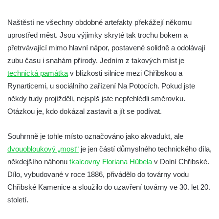
Železniční viadukt v Teplicích nad Metují
Naštěstí ne všechny obdobné artefakty překážejí někomu
Malý železniční viadukt ve Skalici u České
uprostřed měst. Jsou výjimky skryté tak trochu bokem a
Lípy
přetrvávající mimo hlavní nápor, postavené solidně a odolávají
Železniční viadukt v Desné
zubu času i snahám přírody. Jedním z takových míst je
Silniční most přes potok Hasina v
technická památka
v blízkosti silnice mezi Chřibskou a
Konětopech
Rynarticemi, u sociálního zařízení Na Potocích. Pokud jste
Železniční viadukt v Jimlíně nad silnicí a
někdy tudy projížděli, nejspíš jste nepřehlédli směrovku.
potokem Hasina
Otázkou je, kdo dokázal zastavit a jít se podívat.
Torzo železničního mostu jižně od Janova
Souhrnně je tohle místo označováno jako akvadukt, ale
Torzo železničního mostu v Horním Jiřetíně
dvouobloukový „most“
je jen částí důmyslného technického díla,
Inundační most Postoloprty
někdejšího náhonu
tkalcovny Floriana Hübela
v Dolní Chřibské.
Viadukt na bývalé železniční trati Počerady-
Dílo, vybudované v roce 1886, přivádělo do továrny vodu
Vrskmaň u Polerad
Chřibské Kamenice a sloužilo do uzavření továrny ve 30. let 20.
Železniční viadukt v Chotyni
století.
Silniční most nad železniční tratí u Žďáru