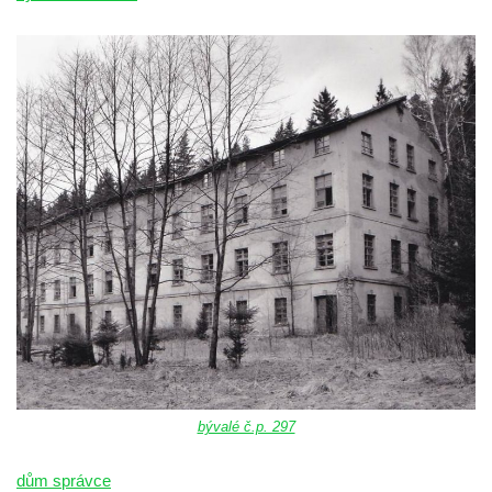
bývalé č.p. 297
dům správce