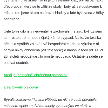
vyvrtanému ve skále. Na ní je tu vytesaný kříž, prý na památku
dřevorubce, který se tu zřítil ze skály. Tady už se dostáváme k
místu, kde jsme skoro na úrovni hladiny a kde byla voda z říčky
odebírána.
Celé tohle dílo je v neuvěřitelně zachovalém stavu, byť už sem
tam roste strom, nebo nějaký kámen vypadl. Na to, že textilka
přestala vyrábět za světové hospodářské krize a výroba v ní
nebyla nikdy obnovena (viz text výše) a náhon je tedy od 30. let
20. století nepoužíván, to prostě nevypadá. Ostatně, zajděte se
podívat osobně.
Areál je (částečně) chráněnou památkou
:
areál bývalé tkalcovny
Bývalá tkalcovna Floriana Hübela, do níž se voda přiváděla
náhonem spolu se dvěma tunely vytesanými ve skále a