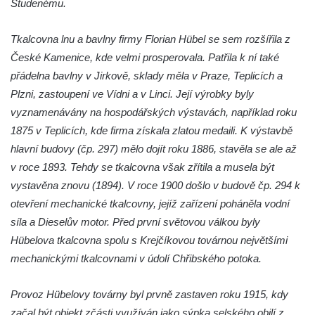
Studenému.
Silniční most přes Ohři ve Vršovicích u Loun
Most pro pěší nad železniční tratí ve
Tkalcovna lnu a bavlny firmy Florian Hübel se sem rozšířila z
Mšeném-lázně
České Kamenice, kde velmi prosperovala. Patřila k ní také
přádelna bavlny v Jirkově, sklady měla v Praze, Teplicích a
Charlottin most přes Mlýnský potok v
Plzni, zastoupení ve Vídni a v Linci. Její výrobky byly
zámeckém parku Veltrusy
vyznamenávány na hospodářských výstavách, například roku
Masarykův most v Kralupech nad Vltavou
1875 v Teplicích, kde firma získala zlatou medaili. K výstavbě
Krytý dřevěný silniční most přes Ohři v
hlavní budovy (čp. 297) mělo dojít roku 1886, stavěla se ale až
Radošově
v roce 1893. Tehdy se tkalcovna však zřítila a musela být
Zastřešená lávka v Čermákových sadech v
vystavěna znovu (1894). V roce 1900 došlo v budově čp. 294 k
Rakovníku
otevření mechanické tkalcovny, jejíž zařízení poháněla vodní
Tyršův most přes Labe v Litoměřicích
síla a Dieselův motor. Před první světovou válkou byly
Hübelova tkalcovna spolu s Krejčíkovou továrnou největšími
Silniční most u Budyně nad Ohří
mechanickými tkalcovnami v údolí Chřibského potoka.
Silniční most přes Ohři mezi Doksany a
Brozany nad Ohří
Provoz Hübelovy továrny byl prvně zastaven roku 1915, kdy
Lávka Frankovka přes Střelu jihozápadně
začal být objekt zčásti využíván jako sýpka selského obilí z