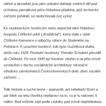
Silniční most u Mnichova Hradiště
náhon a akvadukt jsou jako unikátní doklady vodních děl pod
ochranou památkové péče.
Hübelova přádelna, jejíž technické
Silniční most u Bakova nad Jizerou
zařízení poháněl, se nedochovala (viz výše).
Kamenný most přes Rokytku v Kryštofově
Údolí
Ke studeneckým hostincům nelze nepočítat také Hübelovu
Železniční most u Noviny
hospodu Chřibské údolí („Kreibitztal“), která stála v údolí
Kamenný most přes Mandavu v Rumburku
Chřibské Kamenice u odbočky silnice do Studeného na
Most Sychrov-04 v Radostíně
Potokách. K uzavření hostince, kde byla i kuželková dráha,
došlo roku 1928. Poslední hostinský Theodor Schubert přesídlil
Železniční most u Sychrova
do Chřibské. Po roce 1945 byl hostinec zbořen a na jeho místě
Železniční most v Zahrádkách
vystavěno v duchu socialistické architektury rekreační
Barbořin most u Zahrádek
středisko zaměstnanců Československých drah, dnes sociální
Staroměstský most v Děčíně
zařízení….
Kamenný most v Rabštejně nad Střelou
Tolik historie a suchá teorie – popravdě, ani sebelepší líčení a
Krytá lávka v Kynšperku nad Ohří
pár fotek na netu člověka nepřipraví na to, co je tu nakonec k
Akvadukt na Chřibské Kamenici
vidění. Buď můžete sejít podle cedulky pod mírně nepřehlednou
Železniční most ve Vilémově