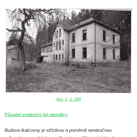
býv. č. p. 294
Původní evidenční list památky
:
Budova tkalcovny je střízlivou a poměrně nenáročnou