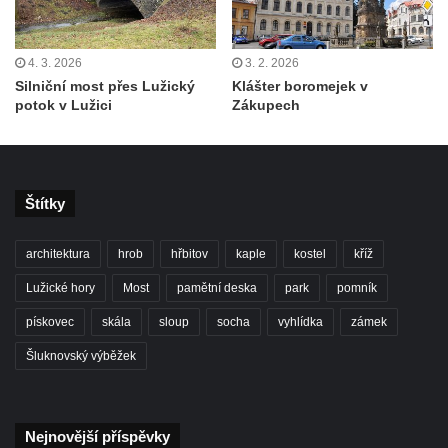
4. 3. 2026
3. 2. 2026
Silniční most přes Lužický
Klášter boromejek v
potok v Lužici
Zákupech
Štítky
architektura
hrob
hřbitov
kaple
kostel
kříž
Lužické hory
Most
pamětní deska
park
pomník
pískovec
skála
sloup
socha
vyhlídka
zámek
Šluknovský výběžek
Nejnovější příspěvky