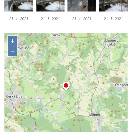
Silniční most přes Ohři ve Vršovicích u Loun
Most pro pěší nad železniční tratí ve
21. 1. 2021
21. 1. 2021
21. 1. 2021
21. 1. 2021
Mšeném-lázně
Charlottin most přes Mlýnský potok v
zámeckém parku Veltrusy
Masarykův most v Kralupech nad Vltavou
Krytý dřevěný silniční most přes Ohři v
Radošově
Zastřešená lávka v Čermákových sadech v
Rakovníku
Tyršův most přes Labe v Litoměřicích
Silniční most u Budyně nad Ohří
Silniční most přes Ohři mezi Doksany a
Brozany nad Ohří
Lávka Frankovka přes Střelu jihozápadně