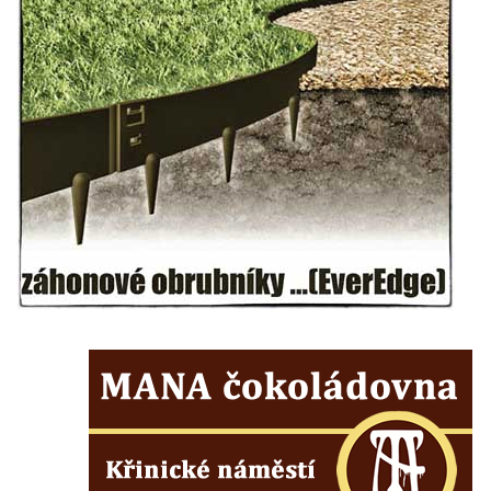
Ovčí most u Tisové v Krušných horách
Silniční most v Horní ulici v Českém
Krumlově