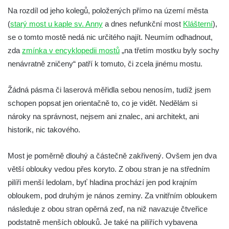
Na rozdíl od jeho kolegů, položených přímo na území města
Železniční viadukt v Teplicích nad Metují
(
starý most u kaple sv. Anny
a dnes nefunkční most
Klášterní
),
Malý železniční viadukt ve Skalici u České
se o tomto mostě nedá nic určitého najít. Neumím odhadnout,
Lípy
zda
zmínka v encyklopedii mostů
„na třetím mostku byly sochy
Železniční viadukt v Desné
nenávratně zničeny“ patří k tomuto, či zcela jinému mostu.
Silniční most přes potok Hasina v
Konětopech
Žádná pásma či laserová měřidla sebou nenosím, tudíž jsem
Železniční viadukt v Jimlíně nad silnicí a
schopen popsat jen orientačně to, co je vidět. Nedělám si
potokem Hasina
nároky na správnost, nejsem ani znalec, ani architekt, ani
historik, nic takového.
Torzo železničního mostu jižně od Janova
Torzo železničního mostu v Horním Jiřetíně
Most je poměrně dlouhý a částečně zakřivený. Ovšem jen dva
Inundační most Postoloprty
větší oblouky vedou přes koryto. Z obou stran je na středním
Viadukt na bývalé železniční trati Počerady-
pilíři menší ledolam, byť hladina prochází jen pod krajním
Vrskmaň u Polerad
obloukem, pod druhým je nános zeminy. Za vnitřním obloukem
Železniční viadukt v Chotyni
následuje z obou stran opěrná zeď, na niž navazuje čtveřice
podstatně menších oblouků. Je také na pilířích vybavena
Silniční most nad železniční tratí u Žďáru