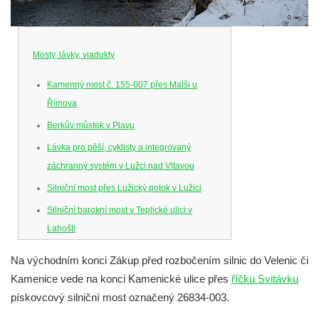
Mosty, lávky, viadukty
Kamenný most č. 155-007 přes Malši u
Římova
Berkův můstek v Plavu
Lávka pro pěší, cyklisty a integrovaný
záchranný systém v Lužci nad Vltavou
Silniční most přes Lužický potok v Lužici
Silniční barokní most v Teplické ulici v
Lahošti
Silniční barokní most v Lahošti
Na východním konci Zákup před rozbočením silnic do Velenic či
Silniční most v ulici T. G. Masaryka v Lokti
Kamenice vede na konci Kamenické ulice přes
říčku Svitávku
Kamenný most na ulici Dr. Edvarda Beneše
pískovcový silniční most označený 26834-003.
ve Šluknově