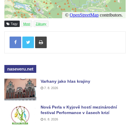
od Rabštejna nad Střelou
Most přes Moravanský potok u Dolních
Zálezel
Tagy
Most
Zákupy
Most přes Podlešínský potok pod
Podlešínem
Tisknout
Silniční most přes Svitávku v Nových
Zákupech
Klášterní most v Zákupech
naseveru.net
Kamenný most v Zákupech
Poštovní most v Mimoni
Varhany jako hlas krajiny
Bývalý vodní náhon u Mařeniček
7. 8. 2026
Bývalý vodní náhon u Antonínova údolí
Železniční most u Bořkova
Nová Perla v Kyjově hostí mezinárodní
festival Performance v časech krizí
Pitrův most v Rajhradě
6. 8. 2026
Kamenný most v Markvarticích