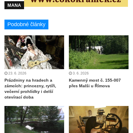
MANA
Podobné články
23. 6. 2026
3. 6. 2026
Prázdniny na hradech a
Kamenný most č. 155-007
zámcích: princezny, rytíři,
přes Malši u Římova
večerní prohlídky i delší
otevírací doba