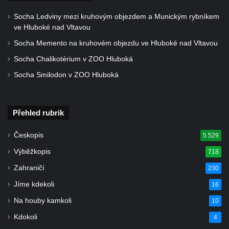
Socha Ledviny mezi kruhovým objezdem a Munickým rybníkem
ve Hluboké nad Vltavou
Socha Memento na kruhovém objezdu ve Hluboké nad Vltavou
Socha Chalikotérium v ZOO Hluboká
Socha Smilodon v ZOO Hluboká
Přehled rubrik
Českopis
5 529
Výběžkopis
718
Zahraničí
230
Jíme kdekoli
16
Na houby kamkoli
10
Kdokoli
4