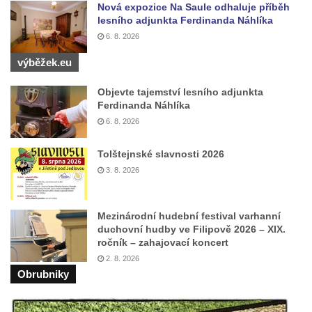
Nová expozice Na Saule odhaluje příběh
Silniční most u Mnichova Hradiště
lesního adjunkta Ferdinanda Náhlíka
Silniční most u Bakova nad Jizerou
6. 8. 2026
Kamenný most přes Rokytku v Kryštofově
výběžek.eu
Údolí
Železniční most u Noviny
Objevte tajemství lesního adjunkta
Ferdinanda Náhlíka
Kamenný most přes Mandavu v Rumburku
6. 8. 2026
Most Sychrov-04 v Radostíně
Tolštejnské slavnosti 2026
Železniční most u Sychrova
3. 8. 2026
Železniční most v Zahrádkách
Barbořin most u Zahrádek
Mezinárodní hudební festival varhanní
Staroměstský most v Děčíně
duchovní hudby ve Filipově 2026 – XIX.
Kamenný most v Rabštejně nad Střelou
ročník – zahajovací koncert
2. 8. 2026
Krytá lávka v Kynšperku nad Ohří
Obrubniky
Akvadukt na Chřibské Kamenici
Železniční most ve Vilémově