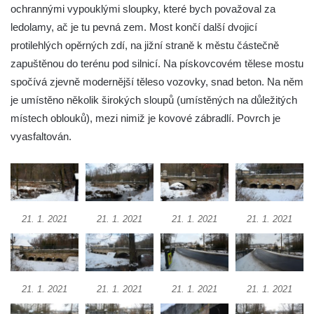
ochrannými vypouklými sloupky, které bych považoval za
Nový silniční most na silnici 16 v Mělníku
ledolamy, ač je tu pevná zem. Most končí další dvojicí
Silniční most Josefa Straky v Mělníku
protilehlých opěrných zdí, na jižní straně k městu částečně
Duchcovský viadukt
zapuštěnou do terénu pod silnicí. Na pískovcovém tělese mostu
Silniční most přes Bouřlivec v Želénkách
spočívá zjevně modernější těleso vozovky, snad beton. Na něm
je umístěno několik širokých sloupů (umístěných na důležitých
Železniční most přes Jizeru u Dolní Dušnice
místech oblouků), mezi nimiž je kovové zábradlí. Povrch je
Kamenný zámecký most přes Ploučnici v
vyasfaltován.
Mimoni
Kamenný most přes Radbuzu v Dobřanech
Kamenný most přes Ploučnici v Horní Polici
Železniční most přes Mohelku v Rychnově
21. 1. 2021
21. 1. 2021
21. 1. 2021
21. 1. 2021
u Jablonce nad Nisou
Kamenný most přes Bílinu ve Lbíně
Černý most (a akvadukt) přes železniční
trať z ulice Na Hamrech v Krupce
21. 1. 2021
21. 1. 2021
21. 1. 2021
21. 1. 2021
Silniční most přes Ohři jižně od Křesína