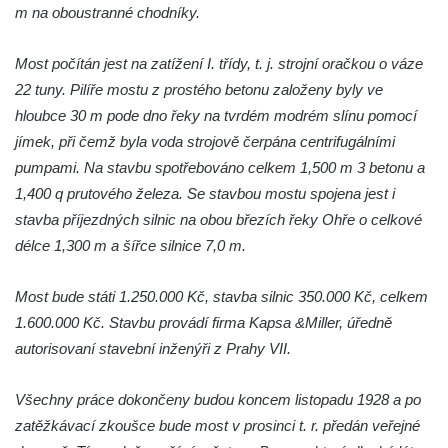
m na oboustranné chodníky.
Nový silniční most na silnici 16 v Mělníku
Silniční most Josefa Straky v Mělníku
Most počítán jest na zatížení I. třídy, t. j. strojní oračkou o váze
Duchcovský viadukt
22 tuny. Pilíře mostu z prostého betonu založeny byly ve
Silniční most přes Bouřlivec v Želénkách
hloubce 30 m pode dno řeky na tvrdém modrém slínu pomocí
jímek, při čemž byla voda strojově čerpána centrifugálními
Železniční most přes Jizeru u Dolní Dušnice
pumpami. Na stavbu spotřebováno celkem 1,500 m 3 betonu a
Kamenný zámecký most přes Ploučnici v
1,400 q prutového železa. Se stavbou mostu spojena jest i
Mimoni
stavba příjezdných silnic na obou březích řeky Ohře o celkové
Kamenný most přes Radbuzu v Dobřanech
délce 1,300 m a šířce silnice 7,0 m.
Kamenný most přes Ploučnici v Horní Polici
Železniční most přes Mohelku v Rychnově
Most bude státi 1.250.000 Kč, stavba silnic 350.000 Kč, celkem
u Jablonce nad Nisou
1.600.000 Kč. Stavbu provádí firma Kapsa &Miller, úředně
autorisovaní stavební inženýři z Prahy VII.
Kamenný most přes Bílinu ve Lbíně
Černý most (a akvadukt) přes železniční
Všechny práce dokončeny budou koncem listopadu 1928 a po
trať z ulice Na Hamrech v Krupce
zatěžkávací zkoušce bude most v prosinci t. r. předán veřejné
Silniční most přes Ohři jižně od Křesína