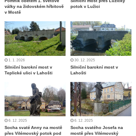
Pomník obětem 1. světové
Silniční most přes Lužický
války na židovském hřbitově
potok v Lužici
v Mostě
1. 1. 2026
30. 12. 2025
Silniční barokní most v
Silniční barokní most v
Teplické ulici v Lahošti
Lahošti
6. 12. 2025
6. 12. 2025
Socha svaté Anny na mostě
Socha svatého Josefa na
přes Vilémovský potok pod
mostě přes Vilémovský