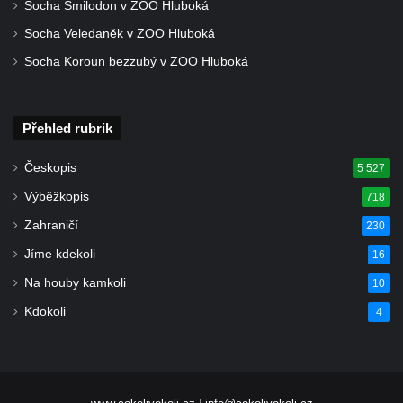
Socha Smilodon v ZOO Hluboká
Socha Veledaněk v ZOO Hluboká
Socha Koroun bezzubý v ZOO Hluboká
Přehled rubrik
Českopis
5 527
Výběžkopis
718
Zahraničí
230
Jíme kdekoli
16
Na houby kamkoli
10
Kdokoli
4