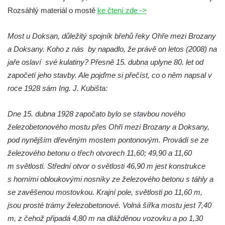
Rozsáhlý materiál o mostě
ke čtení zde ->
Železniční viadukt v Teplicích nad Metují
Malý železniční viadukt ve Skalici u České
Most u Doksan, důležitý spojník břehů řeky Ohře mezi Brozany
Lípy
a Doksany. Koho z nás by napadlo, že právě on letos (2008) na
Železniční viadukt v Desné
jaře oslaví své kulatiny? Přesně 15. dubna uplyne 80. let od
Silniční most přes potok Hasina v
započetí jeho stavby. Ale pojďme si přečíst, co o něm napsal v
Konětopech
roce 1928 sám Ing. J. Kubišta:
Železniční viadukt v Jimlíně nad silnicí a
Dne 15. dubna 1928 započato bylo se stavbou nového
potokem Hasina
železobetonového mostu přes Ohři mezi Brozany a Doksany,
Torzo železničního mostu jižně od Janova
pod nynějším dřevěným mostem pontonovým. Provádí se ze
Torzo železničního mostu v Horním Jiřetíně
železového betonu o třech otvorech 11,60; 49,90 a 11,60
Inundační most Postoloprty
m světlosti. Střední otvor o světlosti 46,90 m jest konstrukce
Viadukt na bývalé železniční trati Počerady-
s horními obloukovými nosníky ze železového betonu s táhly a
Vrskmaň u Polerad
se zavěšenou mostovkou. Krajní pole, světlosti po 11,60 m,
Železniční viadukt v Chotyni
jsou prosté trámy železobetonové. Volná šířka mostu jest 7,40
m, z čehož připadá 4,80 m na dlážděnou vozovku a po 1,30
Silniční most nad železniční tratí u Žďáru