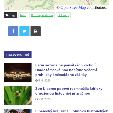
Ovčí most u Tisové v Krušných horách
Silniční most v Horní ulici v Českém
Tagy
Most
Brozany nad Ohří
Doksany
Krumlově
Tisknout
naseveru.net
Letní sezona na památkách vrcholí.
Hradozámecká noc nabídne večerní
prohlídky i mimořádné zážitky
5. 8. 2026
Zoo Liberec poprvé rozmnožila kriticky
ohroženou listovnici přízračnou
5. 8. 2026
Liberecký kraj zahájil obnovu historických