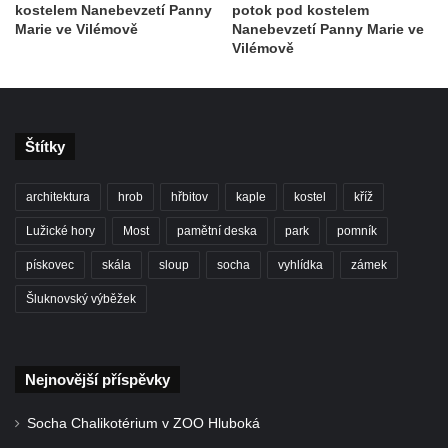
kostelem Nanebevzetí Panny
potok pod kostelem
Marie ve Vilémově
Nanebevzetí Panny Marie ve
Vilémově
Štítky
architektura
hrob
hřbitov
kaple
kostel
kříž
Lužické hory
Most
pamětní deska
park
pomník
pískovec
skála
sloup
socha
vyhlídka
zámek
Šluknovský výběžek
Nejnovější příspěvky
Socha Chalikotérium v ZOO Hluboká