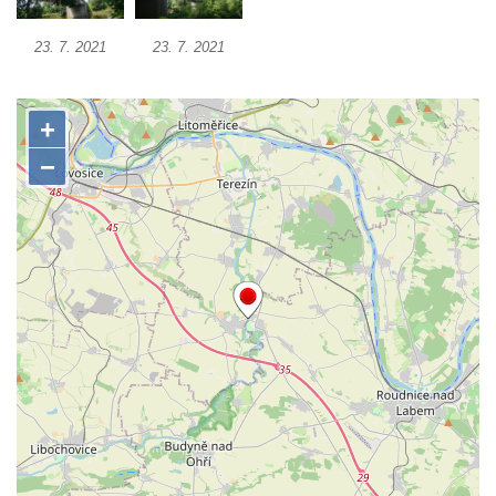
Silniční most u Mnichova Hradiště
23. 7. 2021
23. 7. 2021
Silniční most u Bakova nad Jizerou
Kamenný most přes Rokytku v Kryštofově
Údolí
Železniční most u Noviny
Kamenný most přes Mandavu v Rumburku
Most Sychrov-04 v Radostíně
Železniční most u Sychrova
Železniční most v Zahrádkách
Barbořin most u Zahrádek
Staroměstský most v Děčíně
Kamenný most v Rabštejně nad Střelou
Krytá lávka v Kynšperku nad Ohří
Akvadukt na Chřibské Kamenici
Železniční most ve Vilémově