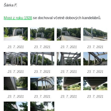
od Rabštejna nad Střelou
Šárka F.
Most přes Moravanský potok u Dolních
Zálezel
Most z roku 1928
se dochoval včetně dobových kandelábrů.
Most přes Podlešínský potok pod
Podlešínem
Silniční most přes Svitávku v Nových
Zákupech
23. 7. 2021
23. 7. 2021
23. 7. 2021
23. 7. 2021
Klášterní most v Zákupech
Kamenný most v Zákupech
Poštovní most v Mimoni
23. 7. 2021
23. 7. 2021
23. 7. 2021
23. 7. 2021
Bývalý vodní náhon u Mařeniček
Bývalý vodní náhon u Antonínova údolí
Železniční most u Bořkova
23. 7. 2021
23. 7. 2021
23. 7. 2021
23. 7. 2021
Pitrův most v Rajhradě
Kamenný most v Markvarticích