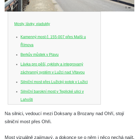
Mosty, lávky, viadukty
Kamenný most č. 155-007 přes Malši u
Římova
Berkův můstek v Plavu
Lávka pro pěší, cyklisty a integrovaný
záchranný systém v Lužci nad Vltavou
Silniční most přes Lužický potok v Lužici
Silniční barokní most v Teplické ulici v
Lahošti
Silniční barokní most v Lahošti
Na silnici, vedoucí mezi Doksany a Brozany nad Ohří, stojí
Silniční most v ulici T. G. Masaryka v Lokti
silniční most přes Ohři.
Kamenný most na ulici Dr. Edvarda Beneše
ve Šluknově
Most vizuálně zajímavý, a dokonce se o něm i něco nechá najít.