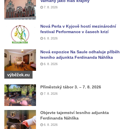
Varhany jako hlas krajiny
Most přes Moravanský potok u Dolních
7. 8. 2026
Zálezel
Most přes Podlešínský potok pod
Podlešínem
Nová Perla v Kyjově hostí mezinárodní
festival Performance v časech krizí
Silniční most přes Svitávku v Nových
6. 8. 2026
Zákupech
Klášterní most v Zákupech
Nová expozice Na Saule odhaluje příběh
lesního adjunkta Ferdinanda Náhlíka
Kamenný most v Zákupech
6. 8. 2026
Poštovní most v Mimoni
výběžek.eu
Bývalý vodní náhon u Mařeniček
Bývalý vodní náhon u Antonínova údolí
Příměstský tábor 3. – 7. 8. 2026
7. 8. 2026
Železniční most u Bořkova
Pitrův most v Rajhradě
Objevte tajemství lesního adjunkta
Kamenný most v Markvarticích
Ferdinanda Náhlíka
Silniční most u Mnichova Hradiště
6. 8. 2026