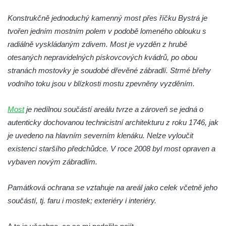
Malý železniční viadukt ve Skalici u České
Konstrukčně jednoduchý kamenný most přes říčku Bystrá je
Lípy
tvořen jedním mostním polem v podobě lomeného oblouku s
Železniční viadukt v Desné
radiálně vyskládaným zdivem. Most je vyzděn z hrubě
Silniční most přes potok Hasina v
otesaných nepravidelných pískovcových kvádrů, po obou
Konětopech
stranách mostovky je soudobé dřevěné zábradlí. Strmé břehy
Železniční viadukt v Jimlíně nad silnicí a
vodního toku jsou v blízkosti mostu zpevněny vyzděním.
potokem Hasina
Most
je nedílnou součástí areálu tvrze a zároveň se jedná o
Torzo železničního mostu jižně od Janova
autenticky dochovanou technicistní architekturu z roku 1746, jak
Torzo železničního mostu v Horním Jiřetíně
je uvedeno na hlavním severním klenáku. Nelze vyloučit
Inundační most Postoloprty
existenci staršího předchůdce. V roce 2008 byl most opraven a
Viadukt na bývalé železniční trati Počerady-
vybaven novým zábradlím.
Vrskmaň u Polerad
Památková ochrana se vztahuje na areál jako celek včetně jeho
Železniční viadukt v Chotyni
součástí, tj. faru i mostek; exteriéry i interiéry.
Silniční most nad železniční tratí u Žďáru
Nový silniční most na silnici 16 v Mělníku