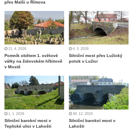
přes Malši u Římova
21. 4. 2026
4. 3. 2026
Pomník obětem 1. světové
Silniční most přes Lužický
války na židovském hřbitově
potok v Lužici
v Mostě
1. 1. 2026
30. 12. 2025
Silniční barokní most v
Silniční barokní most v
Teplické ulici v Lahošti
Lahošti