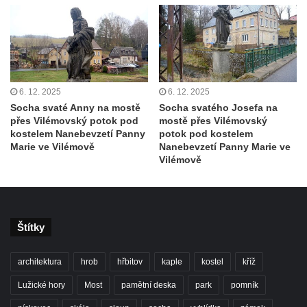
6. 12. 2025
6. 12. 2025
Socha svaté Anny na mostě
Socha svatého Josefa na
přes Vilémovský potok pod
mostě přes Vilémovský
kostelem Nanebevzetí Panny
potok pod kostelem
Marie ve Vilémově
Nanebevzetí Panny Marie ve
Vilémově
Štítky
architektura
hrob
hřbitov
kaple
kostel
kříž
Lužické hory
Most
pamětní deska
park
pomník