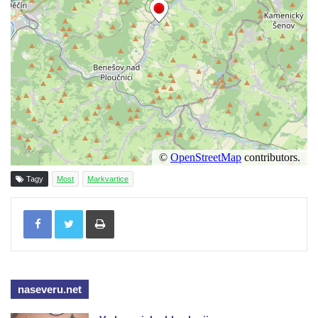
Most pro pěší nad železniční tratí ve
Mšeném-lázně
Charlottin most přes Mlýnský potok v
zámeckém parku Veltrusy
Masarykův most v Kralupech nad Vltavou
Krytý dřevěný silniční most přes Ohři v
Radošově
Zastřešená lávka v Čermákových sadech v
Rakovníku
Tagy
Most
Markvartice
Tyršův most přes Labe v Litoměřicích
Tisknout
Silniční most u Budyně nad Ohří
Silniční most přes Ohři mezi Doksany a
Brozany nad Ohří
Lávka Frankovka přes Střelu jihozápadně
naseveru.net
od Rabštejna nad Střelou