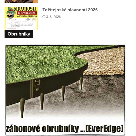
Silniční most u Bakova nad Jizerou
Tolštejnské slavnosti 2026
Kamenný most přes Rokytku v Kryštofově
3. 8. 2026
Údolí
Železniční most u Noviny
Obrubniky
Kamenný most přes Mandavu v Rumburku
Most Sychrov-04 v Radostíně
Železniční most u Sychrova
Železniční most v Zahrádkách
Barbořin most u Zahrádek
Staroměstský most v Děčíně
Kamenný most v Rabštejně nad Střelou
Krytá lávka v Kynšperku nad Ohří
Akvadukt na Chřibské Kamenici
Železniční most ve Vilémově
Ovčí most u Tisové v Krušných horách