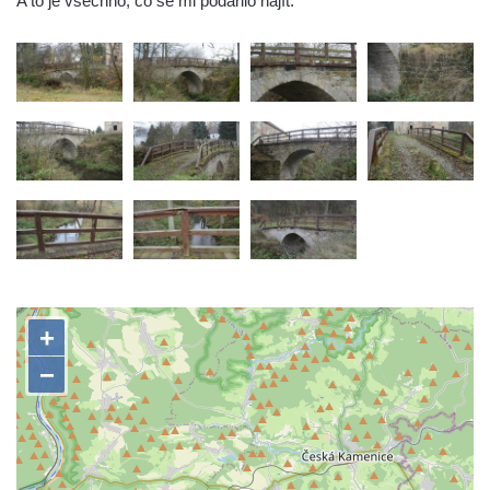
A to je všechno, co se mi podařilo najít.
Silniční most Josefa Straky v Mělníku
Duchcovský viadukt
Silniční most přes Bouřlivec v Želénkách
Železniční most přes Jizeru u Dolní Dušnice
Kamenný zámecký most přes Ploučnici v
Mimoni
Kamenný most přes Radbuzu v Dobřanech
Kamenný most přes Ploučnici v Horní Polici
Železniční most přes Mohelku v Rychnově
u Jablonce nad Nisou
Kamenný most přes Bílinu ve Lbíně
Černý most (a akvadukt) přes železniční
trať z ulice Na Hamrech v Krupce
Silniční most přes Ohři jižně od Křesína
Silniční most přes Ohři ve Vršovicích u Loun