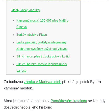
Mosty, lávky, viadukty
Kamenný most č. 155-007 přes Malši u
Římova
Berkův můstek v Plavu
Lávka pro pěší, cyklisty a integrovaný
záchranný systém v Lužci nad Vltavou
Silniční most přes Lužický potok v Lužici
Silniční barokní most v Teplické ulici v
Lahošti
Silniční barokní most v Lahošti
Za budovou
zámku v Markvarticích
překračuje potok Bystrá
Silniční most v ulici T. G. Masaryka v Lokti
kamenný mostek.
Kamenný most na ulici Dr. Edvarda Beneše
ve Šluknově
Most je kulturní památkou, v
Památkovém katalogu
se lze tedy
dozvědět něco z jeho historie:
Železniční viadukt v Teplicích nad Metují