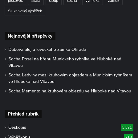
pískovec
skála
sloup
socha
vyhlídka
zámek
Šluknovský výběžek
Nejnovější příspěvky
Dubová alej u loveckého zámku Ohrada
Socha Posel na břehu Munického rybníka ve Hluboké nad
Vltavou
Socha Ledviny mezi kruhovým objezdem a Munickým rybníkem
ve Hluboké nad Vltavou
Socha Memento na kruhovém objezdu ve Hluboké nad Vltavou
Přehled rubrik
Českopis
5 531
Výběžkopis
718