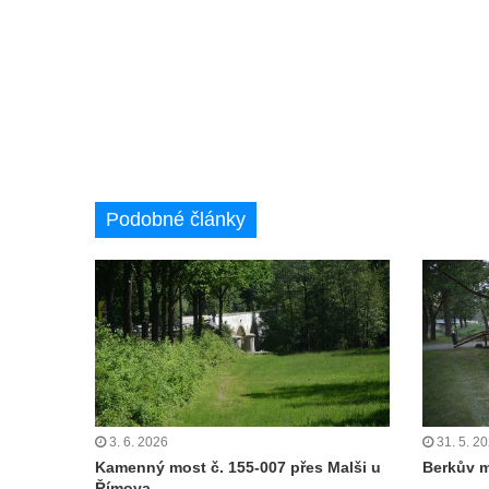
Masarykův most v Kralupech nad Vltavou
Krytý dřevěný silniční most přes Ohři v
Radošově
Zastřešená lávka v Čermákových sadech v
Rakovníku
Tyršův most přes Labe v Litoměřicích
Silniční most u Budyně nad Ohří
Podobné články
Silniční most přes Ohři mezi Doksany a
Brozany nad Ohří
Lávka Frankovka přes Střelu jihozápadně
od Rabštejna nad Střelou
Most přes Moravanský potok u Dolních
Zálezel
Most přes Podlešínský potok pod
3. 6. 2026
31. 5. 2
Podlešínem
Kamenný most č. 155-007 přes Malši u
Berkův m
Římova
Silniční most přes Svitávku v Nových