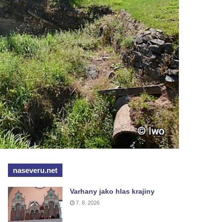
naseveru.net
Varhany jako hlas krajiny
7. 8. 2026