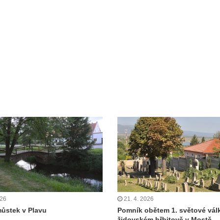
026
21. 4. 2026
ůstek v Plavu
Pomník obětem 1. světové vál
židovském hřbitově v Mostě