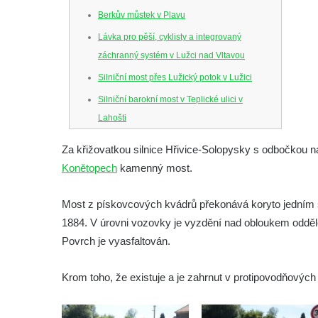
Berkův můstek v Plavu
Lávka pro pěší, cyklisty a integrovaný
záchranný systém v Lužci nad Vltavou
Silniční most přes Lužický potok v Lužici
Silniční barokní most v Teplické ulici v
Lahošti
Silniční barokní most v Lahošti
Za křižovatkou silnice Hřivice-Solopysky s odbočkou 
Silniční most v ulici T. G. Masaryka v Lokti
Konětopech
kamenný most.
Kamenný most na ulici Dr. Edvarda Beneše
ve Šluknově
Most z pískovcových kvádrů překonává koryto jedním 
1884. V úrovni vozovky je vyzdění nad obloukem odděle
Železniční viadukt v Teplicích nad Metují
Povrch je vyasfaltován.
Malý železniční viadukt ve Skalici u České
Lípy
Krom toho, že existuje a je zahrnut v protipovodňových 
Železniční viadukt v Desné
Silniční most přes potok Hasina v