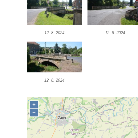
Konětopech
Železniční viadukt v Jimlíně nad silnicí a
potokem Hasina
Torzo železničního mostu jižně od Janova
12. 8. 2024
12. 8. 2024
Torzo železničního mostu v Horním Jiřetíně
Inundační most Postoloprty
Viadukt na bývalé železniční trati Počerady-
Vrskmaň u Polerad
Železniční viadukt v Chotyni
12. 8. 2024
Silniční most nad železniční tratí u Žďáru
Nový silniční most na silnici 16 v Mělníku
Silniční most Josefa Straky v Mělníku
Duchcovský viadukt
Silniční most přes Bouřlivec v Želénkách
Železniční most přes Jizeru u Dolní Dušnice