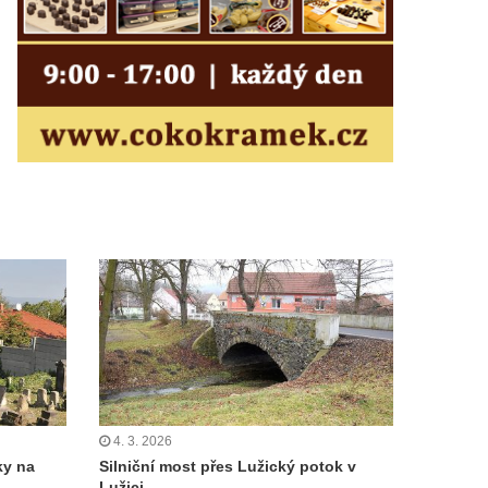
4. 3. 2026
ky na
Silniční most přes Lužický potok v
Lužici