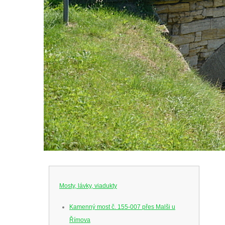
Mosty, lávky, viadukty
Kamenný most č. 155-007 přes Malši u
Římova