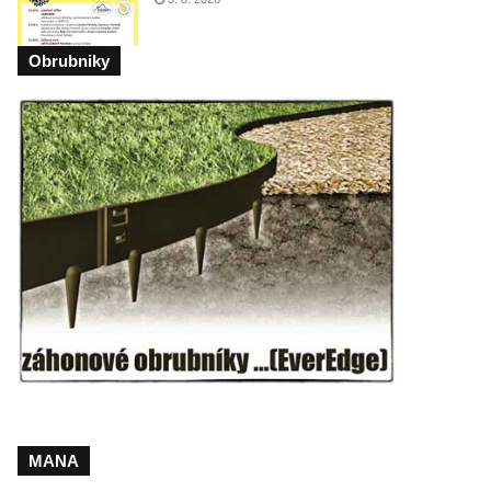
Obrubniky
MANA