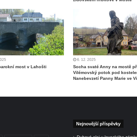
2025
6. 12. 2025
 barokní most v Lahošti
Socha svaté Anny na mostě p
Vilémovský potok pod kostel
Nanebevzetí Panny Marie ve V
Nejnovější příspěvky