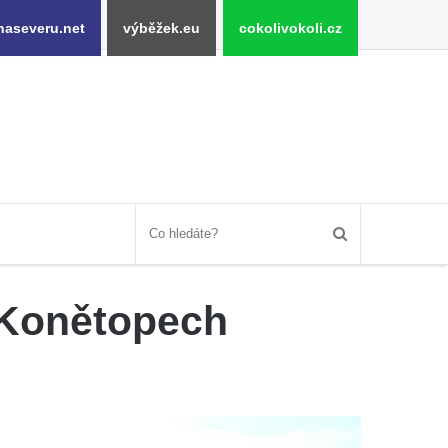
naseveru.net
výběžek.eu
cokolivokoli.cz
v Konětopech