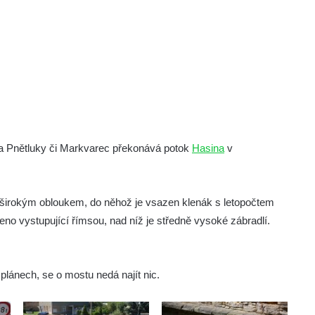
na Pnětluky či Markvarec překonává potok
Hasina
v
širokým obloukem, do něhož je vsazen klenák s letopočtem
no vystupující římsou, nad níž je středně vysoké zábradlí.
plánech, se o mostu nedá najít nic.