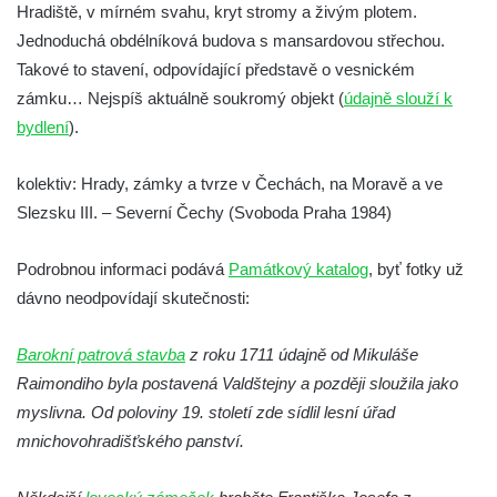
Hradiště, v mírném svahu, kryt stromy a živým plotem.
Dolní zámek Teplice nad Metují
Jednoduchá obdélníková budova s mansardovou střechou.
Zámek Teplice
Takové to stavení, odpovídající představě o vesnickém
zámku… Nejspíš aktuálně soukromý objekt (
údajně slouží k
Zámek Bílina
bydlení
).
Zámek Roztoky u Prahy
Zámek Nový Berštejn
kolektiv: Hrady, zámky a tvrze v Čechách, na Moravě a ve
Zámek Cítoliby
Slezsku III. – Severní Čechy (Svoboda Praha 1984)
Zámek Blšany u Loun
Podrobnou informaci podává
Památkový katalog
, byť fotky už
Zámek Nový Hrad v Jimlíně
dávno neodpovídají skutečnosti:
Zámek Velké Žernoseky
Zámek Libochovany
Barokní patrová stavba
z roku 1711 údajně od Mikuláše
Zámek Neuberk v Mělníku
Raimondiho byla postavená Valdštejny a později sloužila jako
Zámek Stvolínky
myslivna. Od poloviny 19. století zde sídlil lesní úřad
mnichovohradišťského panství.
Červený dům v České Lípě
Zámek Janov