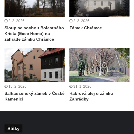
2. 3. 2026
2. 3. 2026
Sloup se sochou Bolestného
Zámek Chrámce
Krista (Ecce Homo) na
zahradě zámku Chrámce
15. 2. 2026
31. 1. 2026
Salhausenský zámek v České
Habrová alej u zámku
Kamenici
Zahrádky
Štítky