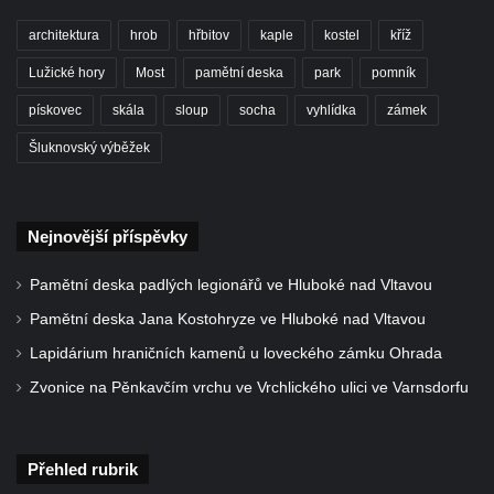
architektura
hrob
hřbitov
kaple
kostel
kříž
Lužické hory
Most
pamětní deska
park
pomník
pískovec
skála
sloup
socha
vyhlídka
zámek
Šluknovský výběžek
Nejnovější příspěvky
Pamětní deska padlých legionářů ve Hluboké nad Vltavou
Pamětní deska Jana Kostohryze ve Hluboké nad Vltavou
Lapidárium hraničních kamenů u loveckého zámku Ohrada
Zvonice na Pěnkavčím vrchu ve Vrchlického ulici ve Varnsdorfu
Přehled rubrik