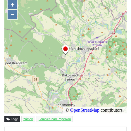
Zámek ve Sloupu v Čechách
Schmittův zámek Český Dub
Starý zámek Český Dub
Zámek Hrádek u Nechanic
Zámek Markvartice
Zámek Česká Kamenice
Zámek Potštejn
Zámek Hořice
Zámek Maníkovice
Zámek Lomnice nad Popelkou
Zámek Lipová
Zámek Ostrov
Zámek Bynovec
Tagy
zámek
Lomnice nad Popelkou
Zámek Nejdek
Zámek Daňkov