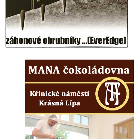
Podještědí
Zámek Starý Hrozňatov (hrad Kingsberg)
Zámek Sokolov (Falkenau)
Zámek Jindřichovice
Zámek Náchod
Zámek Přerov nad Labem