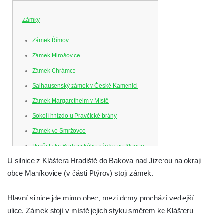
Zámky
Zámek Římov
Zámek Mirošovice
Zámek Chrámce
Salhausenský zámek v České Kamenici
Zámek Margaretheim v Místě
Sokolí hnízdo u Pravčické brány
Zámek ve Smržovce
Pozůstatky Berkovského zámku ve Sloupu
v Čechách
U silnice z Kláštera Hradiště do Bakova nad Jizerou na okraji
obce Maníkovice (v části Ptýrov) stojí zámek.
Letohrádek Ostrov
Horní zámek Teplice nad Metují
Hlavní silnice jde mimo obec, mezi domy prochází vedlejší
Zámek Bischofstein (Skála) v Teplicích nad
ulice. Zámek stojí v místě jejich styku směrem ke Klášteru
Metují