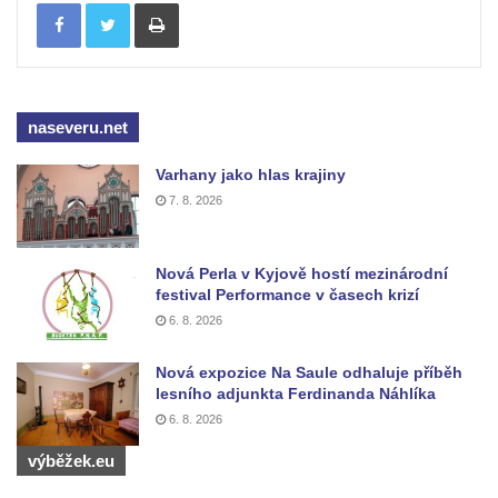
Tisknout
Zámek Břeclav (Lundenburg)
Zámek Starý Rybník (Altenteich)
Zámek Weesenstein
naseveru.net
Zámek (a hrad) Tachov
Nový zámek Chodová Planá
Varhany jako hlas krajiny
7. 8. 2026
Zámek Údlice
Vánoční dům Karlovy Vary (zámek Doubí)
Nová Perla v Kyjově hostí mezinárodní
Zámek Litvínov (a muzeum)
festival Performance v časech krizí
Zámek Klášterec nad Ohří (a muzeum)
6. 8. 2026
Zámek Libochovice
Nová expozice Na Saule odhaluje příběh
Kříž u kostela svatého Jana Nepomuckého
lesního adjunkta Ferdinanda Náhlíka
u zámku Javorná
6. 8. 2026
Zámek Liběchov
výběžek.eu
Zámek Horní Police