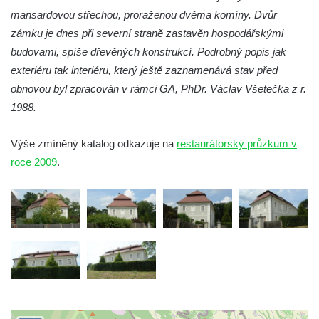
mansardovou střechou, proraženou dvěma komíny. Dvůr
Zámek v Lázních Libverda
zámku je dnes při severní straně zastavěn hospodářskými
Zámek v Pnětlukách u Podsedic
budovami, spíše dřevěných konstrukcí. Podrobný popis jak
Zámek Skalka u Vlastislavi
exteriéru tak interiéru, který ještě zaznamenává stav před
obnovou byl zpracován v rámci GA, PhDr. Václav Všetečka z r.
Zámek Milešov
1988.
Zámek Kostomlaty pod Milešovkou
Zámek Chcebuz
Výše zmíněný katalog odkazuje na
restaurátorský průzkum v
Zámek Dlažkovice
roce 2009
.
Zámek Libčeves
Zámek Hrdly
Zámek Lovosice
Zámek Rynartice
Zámek Velký Valtinov
Zámek Nový Falkenburk v Jablonném v
Podještědí