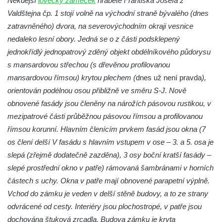
Někdejší
lovecký zámeček
hraběte Františka Josefa z
Zámek Postoloprty
Valdštejna čp. 1 stojí volně na východní straně bývalého (dnes
Zámek Lišnice
zatravněného) dvora, na severovýchodním okraji vesnice
Zámek Rumburk
nedaleko lesní obory. Jedná se o z části podsklepený
jednokřídlý jednopatrový zděný objekt obdélníkového půdorysu
Bývalý zámek Ledebour
s mansardovou střechou (s dřevěnou profilovanou
Zámek Hořín
mansardovou římsou) krytou plechem (
dnes už není pravda
),
Zámek Boreč
orientován podélnou osou přibližně ve směru S-J. Nově
Zámek Mšené-lázně
obnovené fasády jsou členěny na nárožích pásovou rustikou, v
Zámek Lenešice
mezipatrové části průběžnou pásovou římsou a profilovanou
římsou korunní. Hlavním členícím prvkem fasád jsou okna (7
Zámek Budenice
os člení delší V fasádu s hlavním vstupem v ose – 3. a 5. osa je
Zámek Štáf ve Zlonicích
slepá (zřejmě dodatečně zazděna), 3 osy boční kratší fasády –
Zámek Poutnov
slepé prostřední okno v patře) rámovaná šambránami v horních
Zámek Mnichovo Hradiště
částech s uchy. Okna v patře mají obnovené parapetní výplně.
Zámeček u Vysoké Lípy
Vchod do zámku je veden v delší stěně budovy, a to ze strany
odvrácené od cesty. Interiéry jsou plochostropé, v patře jsou
Zámek Chomutov
dochována štuková zrcadla. Budova zámku je kryta
Zámek nad Vysokou Lípou