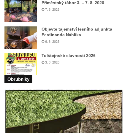
Příměstský tábor 3. – 7. 8. 2026
Zámek Felixburg, obec Rašovice
7. 8. 2026
Zámek Semily
Zámek Cebiv
Objevte tajemství lesního adjunkta
Zámek Rabštejn nad Střelou
Ferdinanda Náhlíka
Zámek Bezdružice
6. 8. 2026
Zámek Javorná
Tolštejnské slavnosti 2026
Zámek Zákupy
3. 8. 2026
Hrad a zámek Vartenberk ve Stráži pod
Ralskem
Obrubniky
Zámek Doksy
Zámek Zahrádky
Zámek Jílové
Zámek Ohrada (Muzeum lesnictví,
myslivosti a rybářství)
Zámek Pachtů z Rájova v Jablonném v