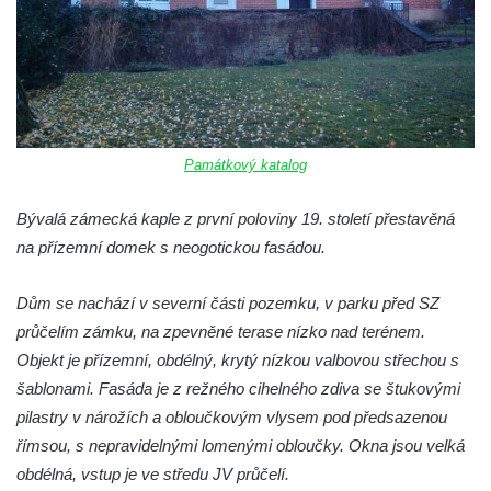
Památkový katalog
Bývalá zámecká kaple z první poloviny 19. století přestavěná
na přízemní domek s neogotickou fasádou.
Dům se nachází v severní části pozemku, v parku před SZ
průčelím zámku, na zpevněné terase nízko nad terénem.
Objekt je přízemní, obdélný, krytý nízkou valbovou střechou s
šablonami. Fasáda je z režného cihelného zdiva se štukovými
pilastry v nárožích a obloučkovým vlysem pod předsazenou
římsou, s nepravidelnými lomenými obloučky. Okna jsou velká
obdélná, vstup je ve středu JV průčelí.