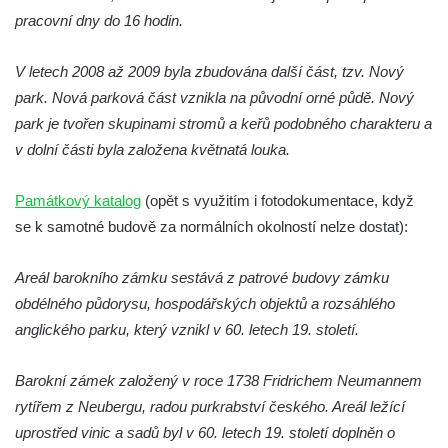
pracovní dny do 16 hodin.
Zámek v Lázních Libverda
Zámek v Pnětlukách u Podsedic
V letech 2008 až 2009 byla zbudována další část, tzv. Nový
Zámek Skalka u Vlastislavi
park. Nová parková část vznikla na původní orné půdě. Nový
park je tvořen skupinami stromů a keřů podobného charakteru a
Zámek Milešov
v dolní části byla založena květnatá louka.
Zámek Kostomlaty pod Milešovkou
Zámek Chcebuz
Památkový katalog
(opět s využitím i fotodokumentace, když
Zámek Dlažkovice
se k samotné budově za normálních okolností nelze dostat):
Zámek Libčeves
Areál barokního zámku sestává z patrové budovy zámku
Zámek Hrdly
obdélného půdorysu, hospodářských objektů a rozsáhlého
Zámek Lovosice
anglického parku, který vznikl v 60. letech 19. století.
Zámek Rynartice
Zámek Velký Valtinov
Barokní zámek založený v roce 1738 Fridrichem Neumannem
Zámek Nový Falkenburk v Jablonném v
rytířem z Neubergu, radou purkrabství českého. Areál ležící
Podještědí
uprostřed vinic a sadů byl v 60. letech 19. století doplněn o