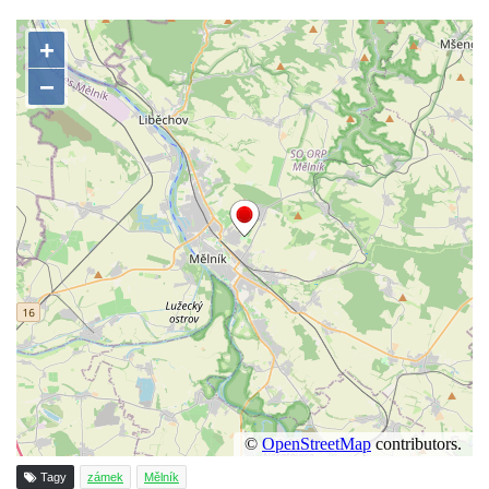
Tagy
zámek
Mělník