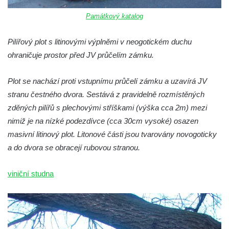
Památkový katalog
Pilířový plot s litinovými výplněmi v neogotickém duchu
ohraničuje prostor před JV průčelím zámku.
Plot se nachází proti vstupnímu průčelí zámku a uzavírá JV
stranu čestného dvora. Sestává z pravidelně rozmístěných
zděných pilířů s plechovými stříškami (výška cca 2m) mezi
nimiž je na nízké podezdívce (cca 30cm vysoké) osazen
masivní litinový plot. Litonové části jsou tvarovány novogoticky
a do dvora se obracejí rubovou stranou.
viniční studna