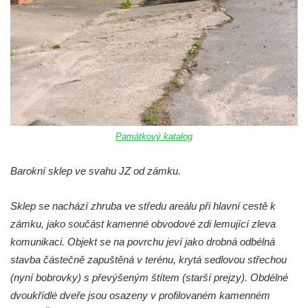
Památkový katalog
Barokní sklep ve svahu JZ od zámku.
Sklep se nachází zhruba ve středu areálu při hlavní cestě k
zámku, jako součást kamenné obvodové zdi lemující zleva
komunikaci. Objekt se na povrchu jeví jako drobná odbélná
stavba částečně zapuštěná v terénu, krytá sedlovou střechou
(nyní bobrovky) s převýšeným štítem (starší prejzy). Obdélné
dvoukřídlé dveře jsou osazeny v profilovaném kamenném