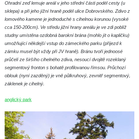
Ohradní zeď lemuje areál v jeho střední části podél cesty (u
sklepa) a při jeho jížní hraně podél ulice Dobrovského. Zdivo z
lomového kamene je jednoduché s cihelnou korunou (vysoké
cca 150-200cm). Ve středu jižní hrany areálu je ve zdi poblíž
studny umístěna ozdobná barokní brána (mohlo jít o kapličku)
umožňující někdejší vstup do zámeckého parku (příjezd k
zámku musel být vždy při JV hraně). Bránu tvoří jednoosé
průčelí ze širšího cihelného zdiva, nesoucí dvojitě rozeklaný
segmentový fronton s bohatě profilovanou římsou. Průchozí
oblouk (nyní zazděný) je vně půlkruhový, zevnitř segmentový,
záklenek je cihelný.
anglický park