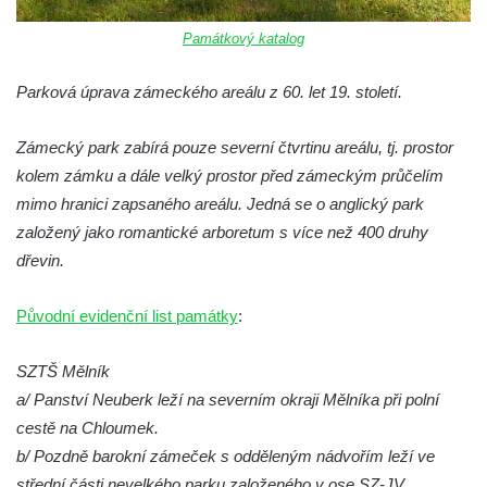
Památkový katalog
Parková úprava zámeckého areálu z 60. let 19. století.
Zámecký park zabírá pouze severní čtvrtinu areálu, tj. prostor
kolem zámku a dále velký prostor před zámeckým průčelím
mimo hranici zapsaného areálu. Jedná se o anglický park
založený jako romantické arboretum s více než 400 druhy
dřevin.
Původní evidenční list památky
:
SZTŠ Mělník
a/ Panství Neuberk leží na severním okraji Mělníka při polní
cestě na Chloumek.
b/ Pozdně barokní zámeček s odděleným nádvořím leží ve
střední části nevelkého parku založeného v ose SZ-JV.