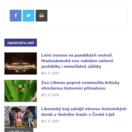
Tisknout
naseveru.net
Letní sezona na památkách vrcholí.
Hradozámecká noc nabídne večerní
prohlídky i mimořádné zážitky
5. 8. 2026
Zoo Liberec poprvé rozmnožila kriticky
ohroženou listovnici přízračnou
5. 8. 2026
Liberecký kraj zahájil obnovu historických
domů u Vodního hradu v České Lípě
4. 8. 2026