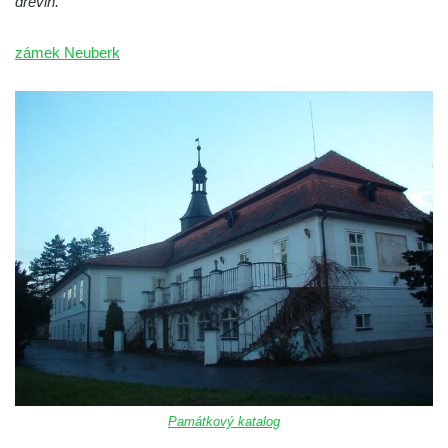
dřevin.
Zámek Břeclav (Lundenburg)
zámek Neuberk
Zámek Starý Rybník (Altenteich)
Zámek Weesenstein
Zámek (a hrad) Tachov
Nový zámek Chodová Planá
Zámek Údlice
Vánoční dům Karlovy Vary (zámek Doubí)
Zámek Litvínov (a muzeum)
Zámek Klášterec nad Ohří (a muzeum)
Zámek Libochovice
Kříž u kostela svatého Jana Nepomuckého
u zámku Javorná
Zámek Liběchov
Památkový katalog
Zámek Horní Police