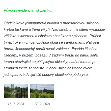
Původní evidenční list zámku
:
Obdélníková jednopatrová budova s mansardovou střechou
krytou taškami a třemi vikýři. Nad střešním rizalitem vystupuje
věžička s lucernou a cibulovou bání krytou plechem. Průčelí –
třináct okenních os, obdélná okna se šambránami. Patrová
římsa. Jednoduchý portál rovně zaklenut. Fasáda členěna
lisénami, v přízemí bosáží. V zadním traktu do parku salla
terena otevírající se pěti plnými oblouky, nad ní terasa, po
stranách točitá schodiště. Z obou stran čestného dvora
jednopatrové dvojkřídlé budovy obdélného půdorysu.
17. 7. 2024
17. 7. 2024