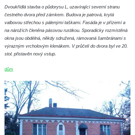
Dvoukřídlá stavba o půdorysu L, uzavírající severní stranu
čestného dvora před zámkem. Budova je patrová, krytá
valbovou střechou s pálenými taškami. Fasáda je v přízemí a
na nárožích členěna pásovou rustikou. Sporadicky rozmístěná
okna jsou obdélná, někdy sdružená, rámovaná šambránami s
výrazným vrcholovým klenákem. V průčelí do dvora byl ve 20.
stol. přistavěn nový vstup.
dům