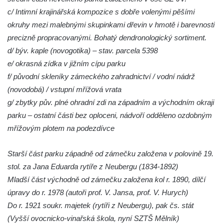
c/ Intimní krajinářská kompozice s dobře volenými pěšími
okruhy mezi malebnými skupinkami dřevin v hmotě i barevnosti
precizně propracovanými. Bohatý dendronologický sortiment.
d/ býv. kaple (novogotika) – stav. parcela 5398
e/ okrasná zídka v jižním cípu parku
f/ původní skleníky zámeckého zahradnictví / vodní nádrž
(novodobá) / vstupní mřížová vrata
g/ zbytky pův. plné ohradní zdi na západním a východním okraji
parku – ostatní části bez oploceni, nádvoří odděleno ozdobným
mřížovým plotem na podezdívce
Starší část parku západně od zámečku založena v polovině 19.
stol. za Jana Eduarda rytíře z Neubergu (1834-1892)
Mladší část východně od zámečku založena kol r. 1890, dílčí
úpravy do r. 1978 (autoři prof. V. Jansa, prof. V. Hurych)
Do r. 1921 soukr. majetek (rytíři z Neubergu), pak čs. stát
(Vyšší ovocnicko-vinařská škola, nyní SZTŠ Mělník)