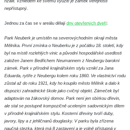
rizalit. Vzhledem ke svému využití je zámek veřejnosti
Zámek Postoloprty
nepřístupný.
Zámek Lišnice
Zámek Rumburk
Jednou za čas se v areálu dělají
dny otevřených dveří
:
Bývalý zámek Ledebour
Park Neuberk je umístěn na severovýchodním okraji města
Zámek Hořín
Mělníka. První zmínka o Neuberku je z počátku 18. století, kdy
Zámek Boreč
byl na místě rozlehlých vinic a původní hospodářské usedlosti
Zámek Mšené-lázně
založen Janem Bedřichem Neumannem z Neubergu barokní
Zámek Lenešice
zámek. Park v přírodně krajinářském stylu vznikl za Jana
Eduarda, rytíře z Neubergu kolem roku 1860. Ve vlastnictví rodu
Zámek Budenice
zůstal až do roku 1921, kdy ho koupilo město Mělník a dalo k
Zámek Štáf ve Zlonicích
dispozici zahradnické škole jako cvičný objekt. Zámeček byl
Zámek Poutnov
adaptován na žákovský domov. Park není jen sbírkou dřevin,
Zámek Mnichovo Hradiště
ale stal se postupně kompozičně uceleným sadovnickým dílem
Zámeček u Vysoké Lípy
v přírodně krajinářském stylu. Kosterní dřeviny tvoří duby,
javory, lípy a z jehličnanů douglasky. V parku byla zřízena
Zámek Chomutov
naučná stezka, která má 8 zastavení a je volně přístupná v
Zámek nad Vysokou Lípou