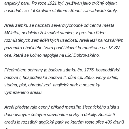
anglický park. Po roce 1921 byl využíván jako cvičný objekt,
Zámek ve Sloupu v Čechách
následně se stal školním statkem střední zahradnické školy.
Schmittův zámek Český Dub
Starý zámek Český Dub
Areál zámku se nachází severovýchodně od centra města
Zámek Hrádek u Nechanic
Mělníka, nedaleko železniční stanice, v prostoru řídce
Zámek Markvartice
rozmístěných zemědělských usedlostí. Areál leží na rozsáhlém
pozemku obdélného tvaru podél hlavní komunikace na JZ-SV
Zámek Česká Kamenice
ose, která se kolmo napojuje na ulici Dobrovského.
Zámek Potštejn
Zámek Hořice
Předmětem ochrany je budova zámku čp. 1776, hospodářská
Zámek Maníkovice
budova I, hospodářská budova II, dům čp. 3556, vinný sklep,
Zámek Lomnice nad Popelkou
studna, plot, ohradní zeď, anglický park a pozemky
vymezeného areálu.
Zámek Lipová
Zámek Ostrov
Areál představuje cenný příklad menšího šlechtického sídla s
Zámek Bynovec
dochovanými četnými stavebními prvky a detaily. Součástí
Zámek Nejdek
areálu je rozsáhlý anglický park ve kterém roste přes 400 druhů
Zámek Daňkov