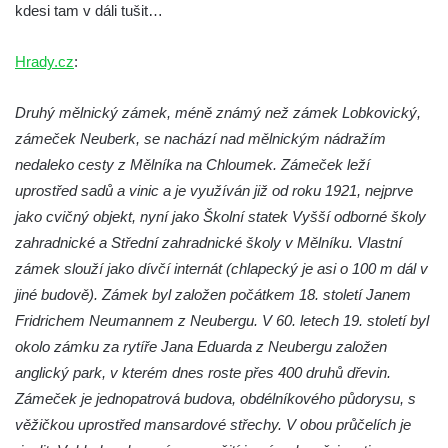
kdesi tam v dáli tušit…
Dolní zámek Teplice nad Metují
Zámek Teplice
Hrady.cz
:
Zámek Bílina
Druhý mělnický zámek, méně známý než zámek Lobkovický,
Zámek Roztoky u Prahy
zámeček Neuberk, se nachází nad mělnickým nádražím
Zámek Nový Berštejn
nedaleko cesty z Mělníka na Chloumek. Zámeček leží
Zámek Cítoliby
uprostřed sadů a vinic a je využíván již od roku 1921, nejprve
Zámek Blšany u Loun
jako cvičný objekt, nyní jako Školní statek Vyšší odborné školy
zahradnické a Střední zahradnické školy v Mělníku. Vlastní
Zámek Nový Hrad v Jimlíně
zámek slouží jako dívčí internát (chlapecký je asi o 100 m dál v
Zámek Velké Žernoseky
jiné budově). Zámek byl založen počátkem 18. století Janem
Zámek Libochovany
Fridrichem Neumannem z Neubergu. V 60. letech 19. století byl
Zámek Neuberk v Mělníku
okolo zámku za rytíře Jana Eduarda z Neubergu založen
Zámek Stvolínky
anglický park, v kterém dnes roste přes 400 druhů dřevin.
Zámeček je jednopatrová budova, obdélníkového půdorysu, s
Červený dům v České Lípě
věžičkou uprostřed mansardové střechy. V obou průčelích je
Zámek Janov