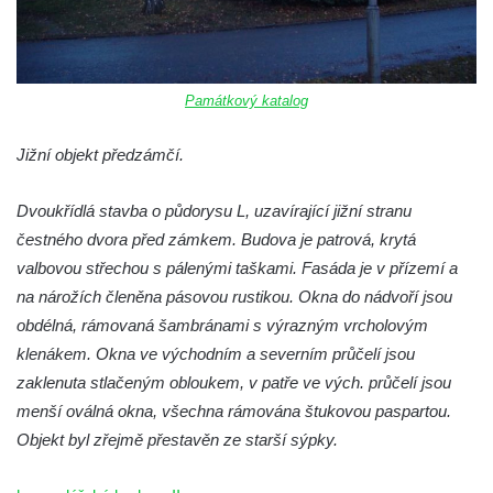
Památkový katalog
Jižní objekt předzámčí.
Dvoukřídlá stavba o půdorysu L, uzavírající jižní stranu
čestného dvora před zámkem. Budova je patrová, krytá
valbovou střechou s pálenými taškami. Fasáda je v přízemí a
na nárožích členěna pásovou rustikou. Okna do nádvoří jsou
obdélná, rámovaná šambránami s výrazným vrcholovým
klenákem. Okna ve východním a severním průčelí jsou
zaklenuta stlačeným obloukem, v patře ve vých. průčelí jsou
menší oválná okna, všechna rámována štukovou paspartou.
Objekt byl zřejmě přestavěn ze starší sýpky.