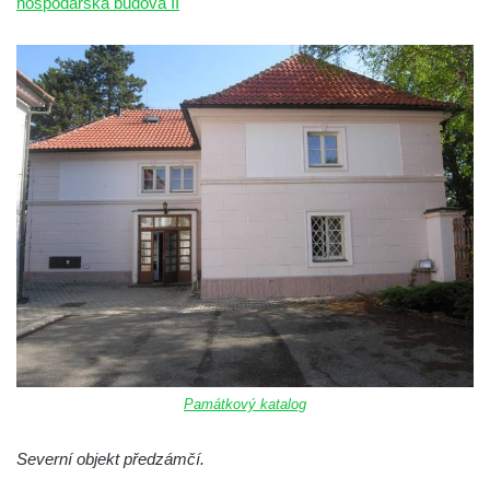
hospodářská budova II
Památkový katalog
Severní objekt předzámčí.