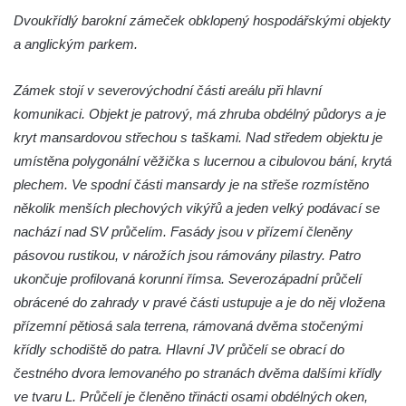
Zámek Felixburg, obec Rašovice
Dvoukřídlý barokní zámeček obklopený hospodářskými objekty
Zámek Semily
a anglickým parkem.
Zámek Cebiv
Zámek stojí v severovýchodní části areálu při hlavní
Zámek Rabštejn nad Střelou
komunikaci. Objekt je patrový, má zhruba obdélný půdorys a je
Zámek Bezdružice
kryt mansardovou střechou s taškami. Nad středem objektu je
Zámek Javorná
umístěna polygonální věžička s lucernou a cibulovou bání, krytá
Zámek Zákupy
plechem. Ve spodní části mansardy je na střeše rozmístěno
Hrad a zámek Vartenberk ve Stráži pod
několik menších plechových vikýřů a jeden velký podávací se
Ralskem
nachází nad SV průčelím. Fasády jsou v přízemí členěny
pásovou rustikou, v nárožích jsou rámovány pilastry. Patro
Zámek Doksy
ukončuje profilovaná korunní římsa. Severozápadní průčelí
Zámek Zahrádky
obrácené do zahrady v pravé části ustupuje a je do něj vložena
Zámek Jílové
přízemní pětiosá sala terrena, rámovaná dvěma stočenými
Zámek Ohrada (Muzeum lesnictví,
křídly schodiště do patra. Hlavní JV průčelí se obrací do
myslivosti a rybářství)
čestného dvora lemovaného po stranách dvěma dalšími křídly
Zámek Pachtů z Rájova v Jablonném v
ve tvaru L. Průčelí je členěno třinácti osami obdélných oken,