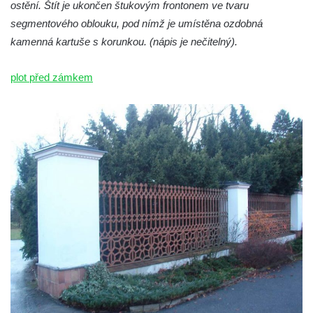
ostění. Štít je ukončen štukovým frontonem ve tvaru
segmentového oblouku, pod nímž je umístěna ozdobná
kamenná kartuše s korunkou. (nápis je nečitelný).
plot před zámkem