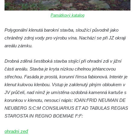
Památkový katalog
Polygonální klenutá barokní stavba, sloužící původně jako
chráněný zdroj vody pro výrobu vína. Nachází se při JZ okraji
areálu zámku.
Drobná zděná šestiboká stavba stojící při ohradní zdi v jižní
části areálu. Stavba je kryta nízkou cihelnou jehlancovou
střechou. Fasáda je prostá, korunní římsa fabionová. Interiér je
klenut kulovou klenbou. Vstup je zaklenutý plným obloukem v
JV průčelí, nad nímž je umístěna ozdobná kamenná kartuše s
korunkou v klenotu, nesoucí nápis: IOAN:FRID NEUMAN DE
NEUBERG S:C:M CONSILIARIUS ET AD TABULAS REGIAS
STAROSTA IN REGNO BOEMIAE F:F:
ohradní zeď