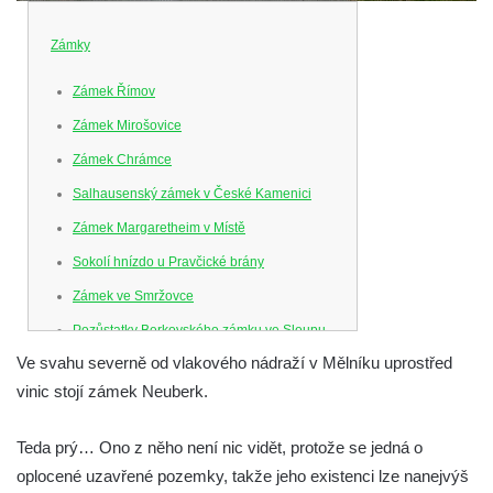
Zámky
Zámek Římov
Zámek Mirošovice
Zámek Chrámce
Salhausenský zámek v České Kamenici
Zámek Margaretheim v Místě
Sokolí hnízdo u Pravčické brány
Zámek ve Smržovce
Pozůstatky Berkovského zámku ve Sloupu
v Čechách
Ve svahu severně od vlakového nádraží v Mělníku uprostřed
vinic stojí zámek Neuberk.
Letohrádek Ostrov
Horní zámek Teplice nad Metují
Teda prý… Ono z něho není nic vidět, protože se jedná o
Zámek Bischofstein (Skála) v Teplicích nad
oplocené uzavřené pozemky, takže jeho existenci lze nanejvýš
Metují