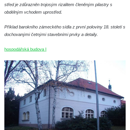
Podještědí
střed je zdůrazněn trojosým rizalitem členěným pilastry s
obdélným vchodem uprostřed.
Zámek Starý Hrozňatov (hrad Kingsberg)
Zámek Sokolov (Falkenau)
Příklad barokního zámeckého sídla z první poloviny 18. století s
Zámek Jindřichovice
dochovanými četnými stavebními prvky a detaily.
Zámek Náchod
Zámek Přerov nad Labem
hospodářská budova I