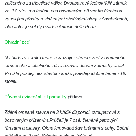
zničeného za třicetileté války. Dvoupatrový jednokřídlý zámek
Zámek Felixburg, obec Rašovice
ze 17. stol. má fasádu nad bosovaným přízemím členěnou
Zámek Semily
vysokými pilastry s vloženými obdélnými okny v šambránách,
Zámek Cebiv
jako autor je někdy uváděn Antonio della Porta.
Zámek Rabštejn nad Střelou
Zámek Bezdružice
Ohradní zeď
Zámek Javorná
Na budovu zámku těsně navazující ohradní zeď z omítaného
Zámek Zákupy
smíšeného a cihelného zdiva uzavírá dnešní zámecký areál.
Hrad a zámek Vartenberk ve Stráži pod
Vznikla později než stavba zámku pravděpodobně během 19.
Ralskem
století.
Zámek Doksy
Zámek Zahrádky
Původní evidenční list památky
přidává:
Zámek Jílové
Zděná omítaná stavba na 3 křídlé dispozici, dvoupatrová s
Zámek Ohrada (Muzeum lesnictví,
bosovaným přízemím.Průčelí je 7 osé, členěné patrovýni
myslivosti a rybářství)
římsami a pilastry. Okna lemovaná šambránami s uchy. Boční
Zámek Pachtů z Rájova v Jablonném v
průčelí jsou 3 osá. Střecha sedlová, tašková.