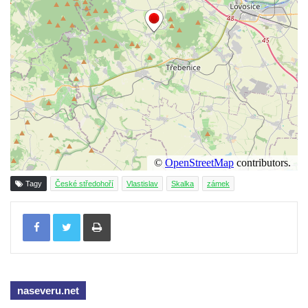
Tagy
České středohoří
Vlastislav
Skalka
zámek
Tisknout
naseveru.net