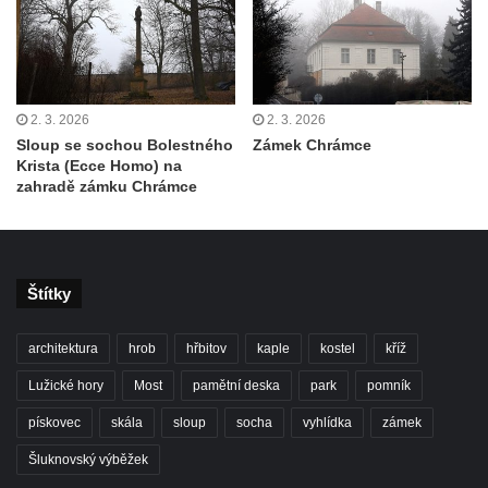
2. 3. 2026
2. 3. 2026
Sloup se sochou Bolestného
Zámek Chrámce
Krista (Ecce Homo) na
zahradě zámku Chrámce
Štítky
architektura
hrob
hřbitov
kaple
kostel
kříž
Lužické hory
Most
pamětní deska
park
pomník
pískovec
skála
sloup
socha
vyhlídka
zámek
Šluknovský výběžek