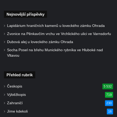
Nejnovější příspěvky
Lapidárium hraničních kamenů u loveckého zámku Ohrada
Zvonice na Pěnkavčím vrchu ve Vrchlického ulici ve Varnsdorfu
Dubová alej u loveckého zámku Ohrada
Socha Posel na břehu Munického rybníka ve Hluboké nad
Vltavou
Přehled rubrik
Českopis
5 532
Výběžkopis
719
Zahraničí
230
Jíme kdekoli
16