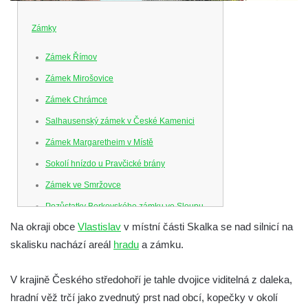
Zámky
Zámek Římov
Zámek Mirošovice
Zámek Chrámce
Salhausenský zámek v České Kamenici
Zámek Margaretheim v Místě
Sokolí hnízdo u Pravčické brány
Zámek ve Smržovce
Pozůstatky Berkovského zámku ve Sloupu
v Čechách
Na okraji obce
Vlastislav
v místní části Skalka se nad silnicí na
skalisku nachází areál
hradu
a zámku.
Letohrádek Ostrov
Horní zámek Teplice nad Metují
V krajině Českého středohoří je tahle dvojice viditelná z daleka,
Zámek Bischofstein (Skála) v Teplicích nad
hradní věž trčí jako zvednutý prst nad obcí, kopečky v okolí
Metují