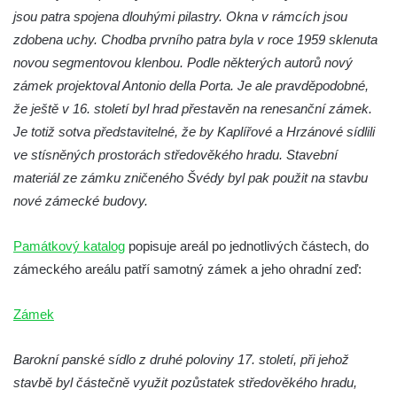
jsou patra spojena dlouhými pilastry. Okna v rámcích jsou
Zámek Břeclav (Lundenburg)
zdobena uchy. Chodba prvního patra byla v roce 1959 sklenuta
Zámek Starý Rybník (Altenteich)
novou segmentovou klenbou. Podle některých autorů nový
Zámek Weesenstein
zámek projektoval Antonio della Porta.
Je ale pravděpodobné,
že ještě v 16. století byl hrad přestavěn na renesanční zámek.
Zámek (a hrad) Tachov
Je totiž sotva představitelné, že by Kaplířové a Hrzánové sídlili
Nový zámek Chodová Planá
ve stísněných prostorách středověkého hradu. Stavební
Zámek Údlice
materiál ze zámku zničeného Švédy byl pak použit na stavbu
Vánoční dům Karlovy Vary (zámek Doubí)
nové zámecké budovy.
Zámek Litvínov (a muzeum)
Památkový katalog
popisuje areál po jednotlivých částech, do
Zámek Klášterec nad Ohří (a muzeum)
zámeckého areálu patří samotný zámek a jeho ohradní zeď:
Zámek Libochovice
Kříž u kostela svatého Jana Nepomuckého
Zámek
u zámku Javorná
Zámek Liběchov
Barokní panské sídlo z druhé poloviny 17. století, při jehož
Zámek Horní Police
stavbě byl částečně využit pozůstatek středověkého hradu,