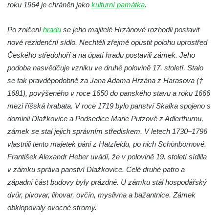
roku 1964 je chráněn jako
kulturní památka
.
Zámek v Lázních Libverda
Po zničení
hradu
se jeho majitelé Hrzánové rozhodli postavit
Zámek v Pnětlukách u Podsedic
nové rezidenční sídlo. Nechtěli zřejmě opustit polohu uprostřed
Zámek Skalka u Vlastislavi
Českého středohoří a na úpatí hradu postavili zámek. Jeho
Zámek Milešov
podoba nasvědčuje vzniku ve druhé polovině 17. století. Stalo
Zámek Kostomlaty pod Milešovkou
se tak pravděpodobně za Jana Adama Hrzána z Harasova (†
Zámek Chcebuz
1681), povýšeného v roce 1650 do panského stavu a roku 1666
mezi říšská hrabata. V roce 1719 bylo panství Skalka spojeno s
Zámek Dlažkovice
dominii Dlažkovice a Podsedice Marie Putzové z Adlerthurnu,
Zámek Libčeves
zámek se stal jejich správním střediskem. V letech 1730–1796
Zámek Hrdly
vlastnili tento majetek páni z Hatzfeldu, po nich Schönbornové.
Zámek Lovosice
František Alexandr Heber uvádí, že v polovině 19. století sídlila
Zámek Rynartice
v zámku správa panství Dlažkovice. Celé druhé patro a
západní část budovy byly prázdné. U zámku stál hospodářský
Zámek Velký Valtinov
dvůr, pivovar, lihovar, ovčín, myslivna a bažantnice. Zámek
Zámek Nový Falkenburk v Jablonném v
obklopovaly ovocné stromy.
Podještědí