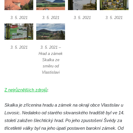
Zámek Postoloprty
Zámek Lišnice
3. 5. 2021
3. 5. 2021
3. 5. 2021
3. 5. 2021
Zámek Rumburk
Bývalý zámek Ledebour
Zámek Hořín
3. 5. 2021
3. 5. 2021 –
Zámek Boreč
Hrad a zámek
Zámek Mšené-lázně
Skalka ze
směru od
Zámek Lenešice
Vlastislavi
Zámek Budenice
Zámek Štáf ve Zlonicích
Z nejrůznějších zdrojů
:
Zámek Poutnov
Skalka je zřícenina hradu a zámek na okraji obce Vlastislav u
Zámek Mnichovo Hradiště
Lovosic. Nedaleko od starého slovanského hradiště byl ve 14.
Zámeček u Vysoké Lípy
století založen šlechtický hrad. Po jeho zpustošení Švédy za
Zámek Chomutov
třicetileté války byl na jeho úpatí postaven barokní zámek. Od
Zámek nad Vysokou Lípou