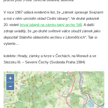
Podještědí
Zámek Starý Hrozňatov (hrad Kingsberg)
V roce 1967 udává evidenční list, že „
zámek spravuje Svazarm
Zámek Sokolov (Falkenau)
a má v něm umístěn sklad Civilní obrany“
. Ve druhé polovině
20. století
býval údajně na zámku tajný archiv StB
. A další
Zámek Jindřichovice
zdroje uvádějí, že „p
o druhé světové válce sloužil zámek jako
Zámek Náchod
depozitář Státního oblastního archivu v Litoměřicích“
. Tak si
Zámek Přerov nad Labem
vyberte…
kolektiv: Hrady, zámky a tvrze v Čechách, na Moravě a ve
Slezsku III. – Severní Čechy (Svoboda Praha 1984)