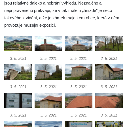
jsou relativně daleko a nebrání výhledu. Neznalého a
Dolní zámek Teplice nad Metují
nepřipraveného překvapí, že v tak malém „hnízdě“ je něco
Zámek Teplice
takového k vidění, a že je zámek majetkem obce, která v něm
provozuje muzejní expozici.
Zámek Bílina
Zámek Roztoky u Prahy
Zámek Nový Berštejn
Zámek Cítoliby
3. 5. 2021
3. 5. 2021
3. 5. 2021
3. 5. 2021
Zámek Blšany u Loun
Zámek Nový Hrad v Jimlíně
Zámek Velké Žernoseky
3. 5. 2021
3. 5. 2021
3. 5. 2021
3. 5. 2021
Zámek Libochovany
Zámek Neuberk v Mělníku
Zámek Stvolínky
Červený dům v České Lípě
3. 5. 2021
3. 5. 2021
3. 5. 2021
3. 5. 2021
Zámek Janov