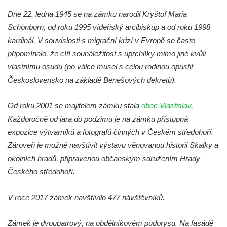
Zámek ve Sloupu v Čechách
Dne 22. ledna 1945 se na zámku narodil Kryštof Maria
Schmittův zámek Český Dub
Schönborn, od roku 1995 vídeňský arcibiskup a od roku 1998
Starý zámek Český Dub
kardinál. V souvislosti s migrační krizí v Evropě se často
připomínalo, že cítí sounáležitost s uprchlíky mimo jiné kvůli
Zámek Hrádek u Nechanic
vlastnímu osudu (po válce musel s celou rodinou opustit
Zámek Markvartice
Československo na základě Benešových dekretů).
Zámek Česká Kamenice
Zámek Potštejn
Od roku 2001 se majitelem zámku stala
obec Vlastislav
.
Zámek Hořice
Každoročně od jara do podzimu je na zámku přístupná
expozice výtvarníků a fotografů činných v Českém středohoří.
Zámek Maníkovice
Zároveň je možné navštívit výstavu věnovanou historii Skalky a
Zámek Lomnice nad Popelkou
okolních hradů, připravenou občanským sdružením Hrady
Zámek Lipová
Českého středohoří.
Zámek Ostrov
Zámek Bynovec
V roce 2017 zámek navštívilo 477 návštěvníků.
Zámek Nejdek
Zámek je dvoupatrový, na obdélníkovém půdorysu. Na fasádě
Zámek Daňkov