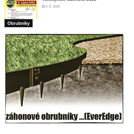
3. 8. 2026
Zámek Břeclav (Lundenburg)
Zámek Starý Rybník (Altenteich)
Obrubniky
Zámek Weesenstein
Zámek (a hrad) Tachov
Nový zámek Chodová Planá
Zámek Údlice
Vánoční dům Karlovy Vary (zámek Doubí)
Zámek Litvínov (a muzeum)
Zámek Klášterec nad Ohří (a muzeum)
Zámek Libochovice
Kříž u kostela svatého Jana Nepomuckého
u zámku Javorná
Zámek Liběchov
Zámek Horní Police