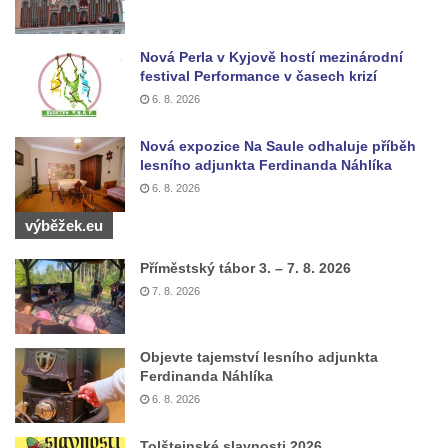
Zámek ve Sloupu v Čechách
Schmittův zámek Český Dub
Nová Perla v Kyjově hostí mezinárodní
Starý zámek Český Dub
festival Performance v časech krizí
6. 8. 2026
Zámek Hrádek u Nechanic
Zámek Markvartice
Nová expozice Na Saule odhaluje příběh
lesního adjunkta Ferdinanda Náhlíka
Zámek Česká Kamenice
6. 8. 2026
Zámek Potštejn
výběžek.eu
Zámek Hořice
Zámek Maníkovice
Příměstský tábor 3. – 7. 8. 2026
Zámek Lomnice nad Popelkou
7. 8. 2026
Zámek Lipová
Zámek Ostrov
Objevte tajemství lesního adjunkta
Ferdinanda Náhlíka
Zámek Bynovec
6. 8. 2026
Zámek Nejdek
Zámek Daňkov
Tolštejnské slavnosti 2026