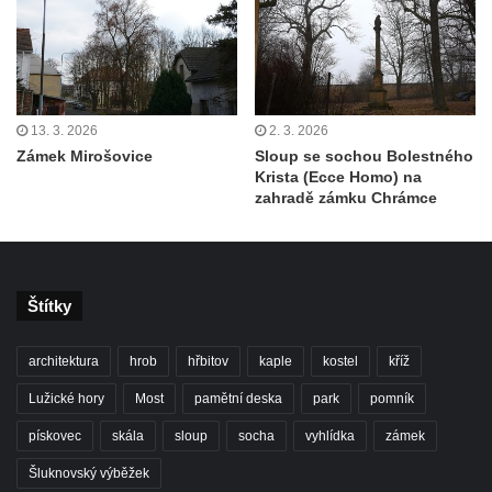
13. 3. 2026
2. 3. 2026
Zámek Mirošovice
Sloup se sochou Bolestného
Krista (Ecce Homo) na
zahradě zámku Chrámce
Štítky
architektura
hrob
hřbitov
kaple
kostel
kříž
Lužické hory
Most
pamětní deska
park
pomník
pískovec
skála
sloup
socha
vyhlídka
zámek
Šluknovský výběžek