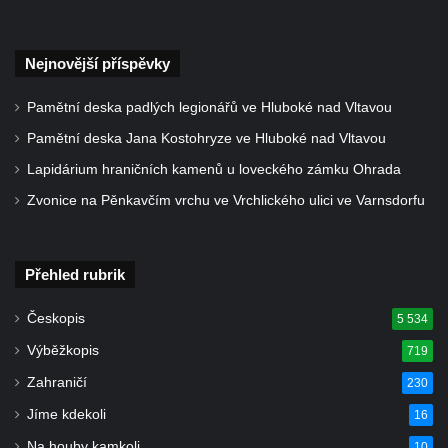
Nejnovější příspěvky
Pamětní deska padlých legionářů ve Hluboké nad Vltavou
Pamětní deska Jana Kostohryze ve Hluboké nad Vltavou
Lapidárium hraničních kamenů u loveckého zámku Ohrada
Zvonice na Pěnkavčím vrchu ve Vrchlického ulici ve Varnsdorfu
Přehled rubrik
Českopis
5 534
Výběžkopis
719
Zahraničí
230
Jíme kdekoli
16
Na houby kamkoli
10