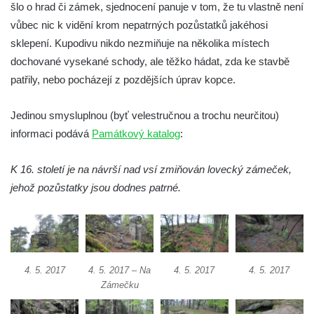
šlo o hrad či zámek, sjednocení panuje v tom, že tu vlastně není
Dolní zámek Teplice nad Metují
vůbec nic k vidění krom nepatrných pozůstatků jakéhosi
Zámek Teplice
sklepení. Kupodivu nikdo nezmiňuje na několika místech
dochované vysekané schody, ale těžko hádat, zda ke stavbě
Zámek Bílina
patřily, nebo pocházejí z pozdějších úprav kopce.
Zámek Roztoky u Prahy
Zámek Nový Berštejn
Jedinou smysluplnou (byť velestručnou a trochu neurčitou)
Zámek Cítoliby
informaci podává
Památkový katalog
:
Zámek Blšany u Loun
K 16. století je na návrší nad vsí zmiňován lovecký zámeček,
Zámek Nový Hrad v Jimlíně
jehož pozůstatky jsou dodnes patrné.
Zámek Velké Žernoseky
Zámek Libochovany
Zámek Neuberk v Mělníku
Zámek Stvolínky
4. 5. 2017
4. 5. 2017 – Na
4. 5. 2017
4. 5. 2017
Červený dům v České Lípě
Zámečku
Zámek Janov