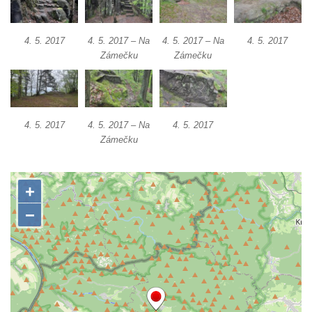
Zámek Postoloprty
Zámek Lišnice
4. 5. 2017
4. 5. 2017 – Na
4. 5. 2017 – Na
4. 5. 2017
Zámek Rumburk
Zámečku
Zámečku
Bývalý zámek Ledebour
Zámek Hořín
Zámek Boreč
4. 5. 2017
4. 5. 2017 – Na
4. 5. 2017
Zámek Mšené-lázně
Zámečku
Zámek Lenešice
Zámek Budenice
Zámek Štáf ve Zlonicích
Zámek Poutnov
Zámek Mnichovo Hradiště
Zámeček u Vysoké Lípy
Zámek Chomutov
Zámek nad Vysokou Lípou