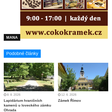
Podještědí
Zámek Starý Hrozňatov (hrad Kingsberg)
Zámek Sokolov (Falkenau)
Zámek Jindřichovice
Zámek Náchod
MANA
Zámek Přerov nad Labem
Podobné články
8. 8. 2026
12. 6. 2026
Lapidárium hraničních
Zámek Římov
kamenů u loveckého zámku
Ohrada