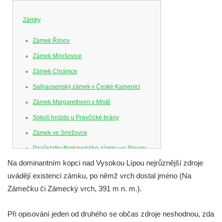
Zámky
Zámek Římov
Zámek Mirošovice
Zámek Chrámce
Salhausenský zámek v České Kamenici
Zámek Margaretheim v Místě
Sokolí hnízdo u Pravčické brány
Zámek ve Smržovce
Pozůstatky Berkovského zámku ve Sloupu
v Čechách
Na dominantním kopci nad Vysokou Lípou nejrůznější zdroje
uvádějí existenci zámku, po němž vrch dostal jméno (Na
Letohrádek Ostrov
Zámečku či Zámecký vrch, 391 m n. m.).
Horní zámek Teplice nad Metují
Zámek Bischofstein (Skála) v Teplicích nad
Při opisování jeden od druhého se občas zdroje neshodnou, zda
Metují