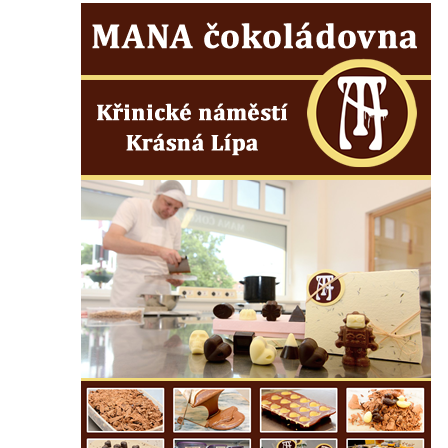
Zámek Felixburg, obec Rašovice
Zámek Semily
Zámek Cebiv
Zámek Rabštejn nad Střelou
Zámek Bezdružice
Zámek Javorná
Zámek Zákupy
Hrad a zámek Vartenberk ve Stráži pod
Ralskem
Zámek Doksy
Zámek Zahrádky
Zámek Jílové
Zámek Ohrada (Muzeum lesnictví,
myslivosti a rybářství)
Zámek Pachtů z Rájova v Jablonném v