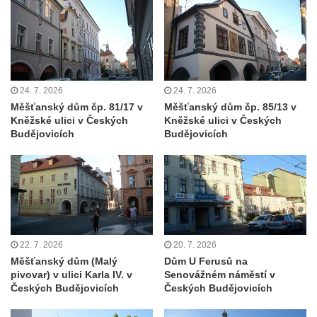
Dům čp. 181 v Mikovcově ulici ve Sloupu v
Čechách
Dům čp. 167 v ulici Pod Hradem ve Sloupu
v Čechách
24. 7. 2026
24. 7. 2026
Dům čp. 149 v Alšově ulici v Novém Boru
Měšťanský dům čp. 81/17 v
Měšťanský dům čp. 85/13 v
Dům čp. 172 v Palackého ulici v Novém
Kněžské ulici v Českých
Kněžské ulici v Českých
Budějovicích
Budějovicích
Boru
Dům čp. 170 na Palackého náměstí v
Novém Boru
Dům čp. 183 na Palackého náměstí v
Novém Boru
Dům čp. 184 na Palackého náměstí v
22. 7. 2026
20. 7. 2026
Novém Boru
Měšťanský dům (Malý
Dům U Ferusů na
pivovar) v ulici Karla IV. v
Senovážném náměstí v
Dům čp. 215 v ulici Bratří Čapků v Novém
Českých Budějovicích
Českých Budějovicích
Boru