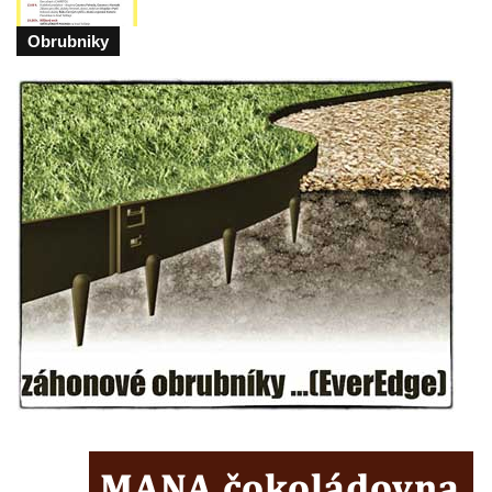
Areál Mikov v Mikulášovicích – Ignaze
Obrubniky
Röslera synové, továrna kovového zboží
Dům správce hřbitova v Mikulášovicích
Tovární budova v Mikulášovicích – Anton
Pohl, továrna na gumové stuhy
Tovární budova čp. 478 v Mikulášovicích –
Franz Frenzel, továrna na nože
Tovární budova jižně od dolního nádraží v
Mikulášovicích – Josef Kunert & synové,
kovové a kancelářské zboží
Schodiště ke kostelu Nanebevzetí Panny
Marie ve Vilémově
Lázeňský dům čp. 82 v Lázních Libverda
Obří sud v Lázních Libverda
Lázeňský dům Jizera čp. 116 v Lázních
Libverda