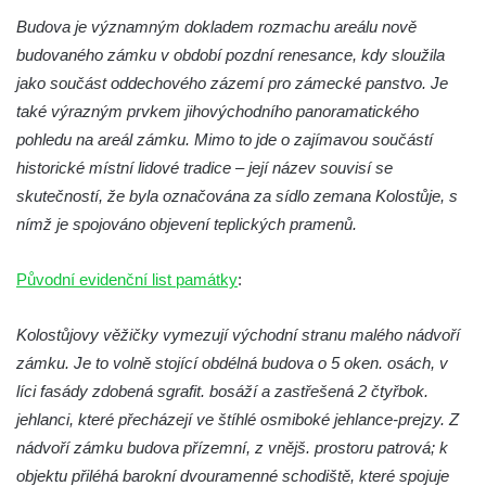
Vodní elektrárna Spálov na řece Jizeře
Budova je významným dokladem rozmachu areálu nově
Torzo střeleckého sloupu ve Chřibské
budovaného zámku v období pozdní renesance, kdy sloužila
Budova ZŠ a MŠ Tadeáše Haenkeho
jako součást oddechového zázemí pro zámecké panstvo. Je
Chřibská čp. 280
také výrazným prvkem jihovýchodního panoramatického
pohledu na areál zámku. Mimo to jde o zajímavou součástí
Dům čp. 175 ve Chřibské
historické místní lidové tradice – její název souvisí se
Dům čp. 30 ve Chřibské
skutečností, že byla označována za sídlo zemana Kolostůje, s
Dům čp. 182 ve Chřibské
nímž je spojováno objevení teplických pramenů.
Dům čp. 10 ve Chřibské
Budova základní školy v Lužci nad Vltavou
Původní evidenční list památky
:
Dům čp. 11 v Hrobčicích
Kolostůjovy věžičky vymezují východní stranu malého nádvoří
Budova stáčírny Bílina-Kyselka
zámku. Je to volně stojící obdélná budova o 5 oken. osách, v
Rodný dům Josefa Hory v Dobříni
líci fasády zdobená sgrafit. bosáží a zastřešená 2 čtyřbok.
Královská mincovna v Jáchymově
jehlanci, které přecházejí ve štíhlé osmiboké jehlance-prejzy. Z
Chudobinec Franze Preidla v České
nádvoří zámku budova přízemní, z vnějš. prostoru patrová; k
Kamenici
objektu přiléhá barokní dvouramenné schodiště, které spojuje