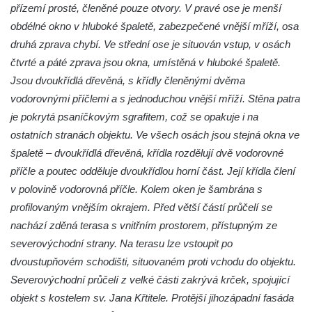
přízemí prosté, členěné pouze otvory. V pravé ose je menší
Rumburku
obdélné okno v hluboké špaletě, zabezpečené vnější mříží, osa
Dům čp. 103/8 na Lužickém náměstí v
druhá zprava chybí. Ve střední ose je situován vstup, v osách
Rumburku
čtvrté a páté zprava jsou okna, umístěná v hluboké špaletě.
Dům čp. 101/6 na Lužickém náměstí v
Jsou dvoukřídlá dřevěná, s křídly členěnými dvěma
Rumburku
vodorovnými příčlemi a s jednoduchou vnější mříží. Stěna patra
je pokrytá psaníčkovým sgrafitem, což se opakuje i na
Dům čp. 104/9 na Lužickém náměstí v
ostatních stranách objektu. Ve všech osách jsou stejná okna ve
Rumburku
špaletě – dvoukřídlá dřevěná, křídla rozdělují dvě vodorovné
Dům čp. 102/7 na Lužickém náměstí v
příčle a poutec odděluje dvoukřídlou horní část. Její křídla člení
Rumburku
v polovině vodorovná příčle. Kolem oken je šambrána s
Dům čp. 99/4 na Lužickém náměstí v
profilovaným vnějším okrajem. Před větší částí průčelí se
Rumburku (tiskárna Heinricha Pfeifera)
nachází zděná terasa s vnitřním prostorem, přístupným ze
Bývalý špitál v Teplé
severovýchodní strany. Na terasu lze vstoupit po
Josef Meisel jun., tkalcovna a barevna u
dvoustupňovém schodišti, situovaném proti vchodu do objektu.
Dolního Podluží
Severovýchodní průčelí z velké části zakrývá krček, spojující
Mattoniho továrna v lázních Kyselka
objekt s kostelem sv. Jana Křtitele. Protější jihozápadní fasáda