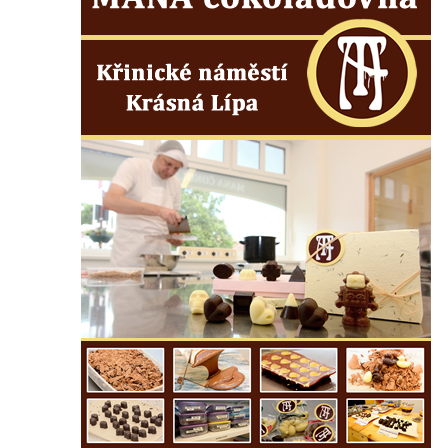
Lázeňský dům Depandance Vodoléčba čp.
113 v Lázních Libverda
Dům čp. 94 na náměstí T. G. Masaryka ve
Frýdlantu
Dům čp. 104 na náměstí T. G. Masaryka ve
Frýdlantu
Dům čp. 102 na náměstí T. G. Masaryka ve
Frýdlantu
Dům čp. 2 zvaný Na Panské zvůli na
náměstí T. G. Masaryka ve Frýdlantu
Dům čp. 95 na náměstí T. G. Masaryka ve
Frýdlantu
Dům čp. 43 v Havlíčkově ulici ve Frýdlantu
Dům čp. 42 v Havlíčkově ulici ve Frýdlantu
Dvojdům čp. 92 a 93 (hotel Bílý kůň) na