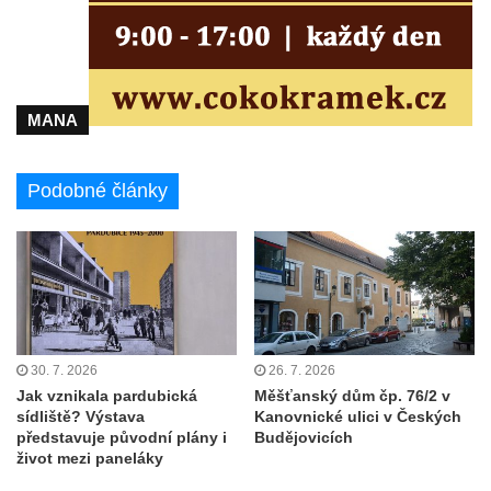
náměstí T. G. Masaryka ve Frýdlantu
Dům čp. 3 na náměstí T. G. Masaryka ve
Frýdlantu
Bývalý špitál čp. 176 ve Frýdlantu
MANA
Dům ev.č. 89 v Benešově ulici ve Sloupu v
Čechách
Podobné články
Dům čp. 79 v Mlýnské ulici ve Sloupu v
Čechách
Dům čp. 134 v Mlýnské ulici ve Sloupu v
Čechách
Dům čp. 101 v ulici Ke Hradu ve Sloupu v
Čechách
30. 7. 2026
26. 7. 2026
Dům čp. 102 v Potoční ulici ve Sloupu v
Jak vznikala pardubická
Měšťanský dům čp. 76/2 v
sídliště? Výstava
Kanovnické ulici v Českých
Čechách
představuje původní plány i
Budějovicích
Dům čp. 109 v ulici Ke Hradu ve Sloupu v
život mezi paneláky
Čechách