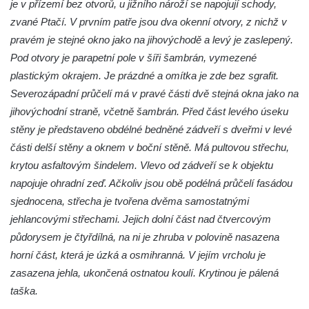
je v přízemí bez otvorů, u jižního nároží se napojují schody,
Dům Stallburg v lázních Kyselka
zvané Ptačí. V prvním patře jsou dva okenní otvory, z nichž v
Vilemínka (Vilemínin dvůr) v lázních
pravém je stejné okno jako na jihovýchodě a levý je zaslepený.
Kyselka
Pod otvory je parapetní pole v šíři šambrán, vymezené
Švýcarský dvůr v lázních Kyselka
plastickým okrajem. Je prázdné a omítka je zde bez sgrafit.
Jindřichův dvůr v lázních Kyselka
Severozápadní průčelí má v pravé části dvě stejná okna jako na
Altán v lázních Kyselka
jihovýchodní straně, včetně šambrán. Před část levého úseku
stěny je představeno obdélné bedněné zádveří s dveřmi v levé
Mattoniho vila v lázních Kyselka
části delší stěny a oknem v boční stěně. Má pultovou střechu,
Bývalý Štichlův Mlýn u Andělské Hory
krytou asfaltovým šindelem. Vlevo od zádveří se k objektu
Bývalý Hotel Central v Bečově nad Teplou
napojuje ohradní zeď. Ačkoliv jsou obě podélná průčelí fasádou
Dům čp. 254 v Krásné Lípě (kavárna u
sjednocena, střecha je tvořena dvěma samostatnými
Frinda)
jehlancovými střechami. Jejich dolní část nad čtvercovým
Wolfrumova vila v Ústí nad Labem
půdorysem je čtyřdílná, na ni je zhruba v polovině nasazena
horní část, která je úzká a osmihranná. V jejím vrcholu je
Hotel Vladimir v Ústí nad Labem
zasazena jehla, ukončená ostnatou koulí. Krytinou je pálená
Budova Oblastního muzea v Ústí nad
taška.
Labem (bývalá Obecná a měšťanská škola)