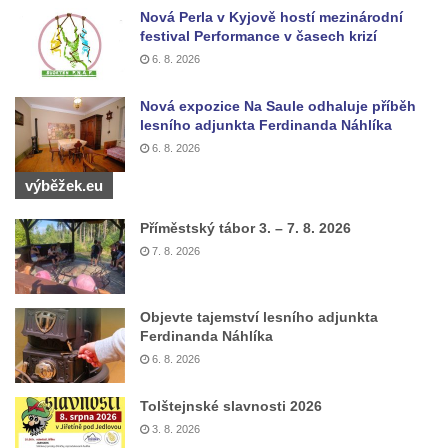
Nová Perla v Kyjově hostí mezinárodní
Bývalá továrna J. B. Limburger junior,
festival Performance v časech krizí
přádelny bavlny v Chotyni
6. 8. 2026
Bývalá továrna Johann Schowanek, tovární
Nová expozice Na Saule odhaluje příběh
výroba dřevěného zboží v Jiřetíně pod
lesního adjunkta Ferdinanda Náhlíka
Bukovou
6. 8. 2026
Strom života na Dymníku v Rumburku
výběžek.eu
Pavilon Reinerovy fresky v zámeckém
Příměstský tábor 3. – 7. 8. 2026
parku v Duchcově
7. 8. 2026
Dřevěný altán v Teplické ulici v Duchcově
Oplocení čestného dvora zámku v
Duchcově
Objevte tajemství lesního adjunkta
Ferdinanda Náhlíka
Fara u kostela Zvěstování Panny Marie na
6. 8. 2026
náměstí Republiky v Duchcově
Fara před kostelem svatých Petra a Pavla v
Tolštejnské slavnosti 2026
Jeníkově
3. 8. 2026