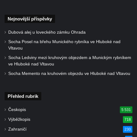
Hornický dům Sokolov
Dům kultury Ostrov
Nejnovější příspěvky
Venkovské usedlosti Nový Drahov
Dubová alej u loveckého zámku Ohrada
Fuchsova vila v Kraslicích
Socha Posel na břehu Munického rybníka ve Hluboké nad
Katova ulička v Kadani
Vltavou
Kittelův dům v Krásné u Pěnčína
Socha Ledviny mezi kruhovým objezdem a Munickým rybníkem
Fara u kostela svatého Josefa v Krásné u
ve Hluboké nad Vltavou
Pěnčína
Socha Memento na kruhovém objezdu ve Hluboké nad Vltavou
Altán v parku u školy v Teplicích nad Metují
Krakonošovy schody v Teplicích nad Metují
Přehled rubrik
Kubečkova fara čp. 54 v Machovské Lhotě
Vila Landhaus čp. 1230/6 v ulici Pod
Českopis
5 531
Doubravkou v Teplicích
Výběžkopis
718
Jirschova vila čp. 1348/10 v ulici Pod
Zahraničí
230
Doubravkou v Teplicích