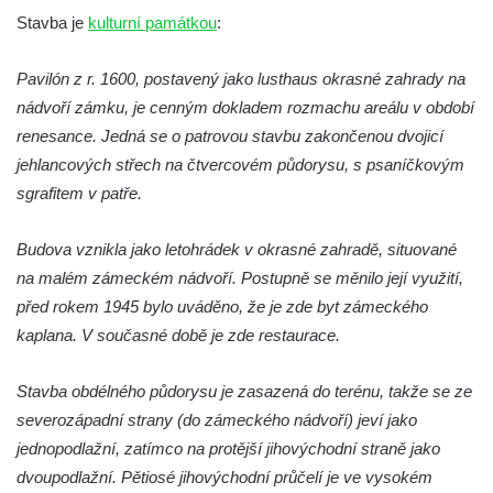
Budějovicích
Stavba je
kulturní památkou
:
Biskupská rezidence v Českých
Budějovicích
Pavilón z r. 1600, postavený jako lusthaus okrasné zahrady na
nádvoří zámku, je cenným dokladem rozmachu areálu v období
Dům čp. 20 ve Velešíně, zvaný U Kantůrků
renesance. Jedná se o patrovou stavbu zakončenou dvojicí
či Kaplanka
jehlancových střech na čtvercovém půdorysu, s psaníčkovým
Fara v Římově
sgrafitem v patře.
Budova spořitelny čp. 1127/1 a 1127/25 v
Rumburku
Budova vznikla jako letohrádek v okrasné zahradě, situované
Pobočka Německé zemědělské a
na malém zámeckém nádvoří. Postupně se měnilo její využití,
průmyslové banky čp. 852/30 v Rumburku
před rokem 1945 bylo uváděno, že je zde byt zámeckého
Gymnázium v Rumburku
kaplana. V současné době je zde restaurace.
Budova čp. 1066/3 (Základní škola Tyršova)
Stavba obdélného půdorysu je zasazená do terénu, takže se ze
v Rumburku
severozápadní strany (do zámeckého nádvoří) jeví jako
Dům čp. 100/5 na Lužickém náměstí v
jednopodlažní, zatímco na protější jihovýchodní straně jako
Rumburku
dvoupodlažní. Pětiosé jihovýchodní průčelí je ve vysokém
Dům čp. 105/10 na Lužickém náměstí v