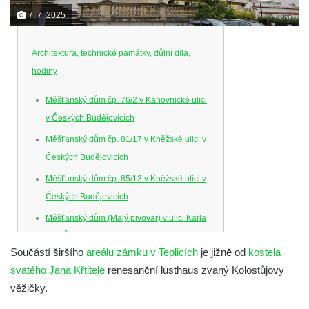
7. 7. 2025
Architektura, technické památky, důlní díla,
hodiny
Měšťanský dům čp. 76/2 v Kanovnické ulici
v Českých Budějovicích
Měšťanský dům čp. 81/17 v Kněžské ulici v
Českých Budějovicích
Měšťanský dům čp. 85/13 v Kněžské ulici v
Českých Budějovicích
Měšťanský dům (Malý pivovar) v ulici Karla
IV. v Českých Budějovicích
Součástí širšího
areálu zámku v Teplicích
je jižně od
kostela
Dům U Ferusů na Senovážném náměstí v
svatého Jana Křtitele
renesanční lusthaus zvaný Kolostůjovy
Českých Budějovicích
věžičky.
Solnice na Piaristickém náměstí v Českých