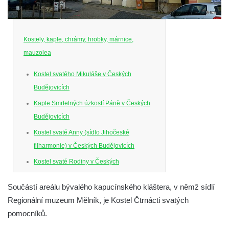
Kostely, kaple, chrámy, hrobky, márnice,
mauzolea
Kostel svatého Mikuláše v Českých
Budějovicích
Kaple Smrtelných úzkostí Páně v Českých
Budějovicích
Kostel svaté Anny (sídlo Jihočeské
filharmonie) v Českých Budějovicích
Kostel svaté Rodiny v Českých
Budějovicích
Součástí areálu bývalého kapucínského kláštera, v němž sídlí
Kostel Obětování Panny Marie u kláštera
Regionální muzeum Mělník, je Kostel Čtrnácti svatých
dominikánů v Českých Budějovicích
pomocníků.
Kostel Všech svatých v Kamenném Újezdě