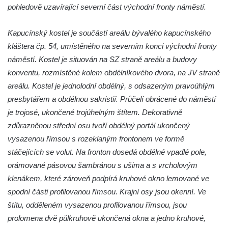
Kaple mezi Dolním Třebonínem a Horním
pohledově uzavírající severní část východní fronty náměstí.
Třebonínem
Kapucínský kostel je součástí areálu bývalého kapucínského
Kaple v severní části Dolního Třebonína
kláštera čp. 54, umístěného na severním konci východní fronty
Márnice na hřbitově v Rybniště
náměstí. Kostel je situován na SZ straně areálu a budovy
Kaple u kostela svatého Jiljí v Lužci nad
konventu, rozmístěné kolem obdélníkového dvora, na JV straně
Vltavou
areálu. Kostel je jednolodní obdélný, s odsazeným pravoúhlým
Kostel svatého Jiljí v Lužci nad Vltavou
presbytářem a obdélnou sakristií. Průčelí obrácené do náměstí
Kaple Božího těla na hřbitově v Hostíně u
je trojosé, ukončené trojúhelným štítem. Dekorativně
Vojkovic
zdůrazněnou střední osu tvoří obdélný portál ukončený
vysazenou římsou s rozeklaným frontonem ve formě
Kostel Nanebevzetí Panny Marie v Hostíně
stáčejících se volut. Na fronton dosedá obdélné vpadlé pole,
u Vojkovic
orámované pásovou šambránou s ušima a s vrcholovým
Kaple svatého Bartoloměje v Bukolu
klenákem, které zároveň podpírá kruhové okno lemované ve
Hřbitovní kaple na hřbitově v Lužci nad
spodní části profilovanou římsou. Krajní osy jsou okenní. Ve
Vltavou
štítu, odděleném vysazenou profilovanou římsou, jsou
Márnice na hřbitově v Lužci nad Vltavou
prolomena dvě půlkruhově ukončená okna a jedno kruhové,
Márnice na hřbitově v Hrobčicích