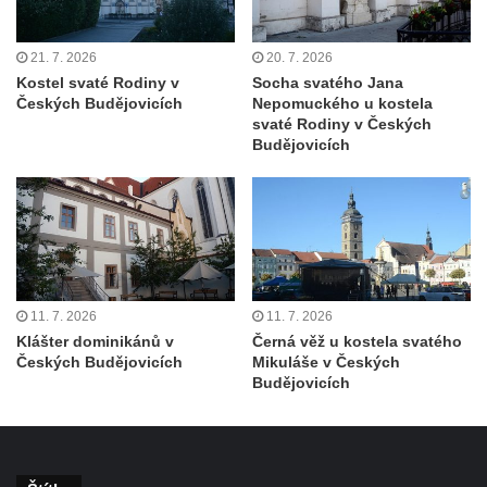
Kostel svatého Vendelína v Perštejně
21. 7. 2026
20. 7. 2026
Kostel Nejsvětější Trojice v Klášterci nad
Kostel svaté Rodiny v
Socha svatého Jana
Ohří
Českých Budějovicích
Nepomuckého u kostela
svaté Rodiny v Českých
Evangelická modlitebna u autobusového
Budějovicích
nádraží v Dubé
Hřbitovní kaple ve Velkém Šenově
Kaple svaté Apolónie v Cítolibech
Kostel svatého Jakuba Většího v Cítolibech
Márnice na hřbitově v Chlumčanech
11. 7. 2026
11. 7. 2026
Kostel svatého Klementa ve Chlumčanech
Klášter dominikánů v
Černá věž u kostela svatého
Kaple svatého Václava ve Vlčí
Českých Budějovicích
Mikuláše v Českých
Budějovicích
Kaple svatého Floriána ve Veltěži
Kaple západně od Veltěž u silnice do
Černčic