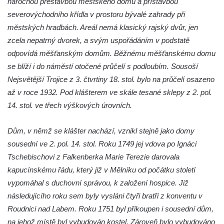
náročnou přestavbou městského domu a přístavbou
Pilát
severovýchodního křídla v prostoru bývalé zahrady při
Křížová cesta Římov – XIV. kaple – U
městských hradbách. Areál nemá klasický rajský dvůr, jen
Kaifáše (U Děvečky)
zcela nepatrný dvorek, a svým uspořádáním v podstatě
Křížová cesta Římov – XIII. kaple – U
odpovídá měšťanským domům. Běžnému měšťanskému domu
Annáše (U Kaifáše)
se blíží i do náměstí otočené průčelí s podloubím. Sousoší
Křížová cesta Římov – XII. kaple – Vodní
Nejsvětější Trojice z 3. čtvrtiny 18. stol. bylo na průčelí osazeno
brána
až v roce 1932. Pod klášterem ve skále tesané sklepy z 2. pol.
14. stol. ve třech výškových úrovních.
Křížová cesta Římov – XI. kaple – Ježíš
haněn a tupen
Dům, v němž se klášter nachází, vznikl stejně jako domy
Křížová cesta Římov – X. kaple – U
sousední ve 2. pol. 14. stol. Roku 1749 jej vdova po Ignáci
Cedronu
Tschebischovi z Falkenberka Marie Terezie darovala
Křížová cesta Římov – IX. kaple – U
kapucínskému řádu, který již v Mělníku od počátku století
chromého žida
vypomáhal s duchovní správou, k založení hospice. Již
Křížová cesta Římov – VIII. kaple – Kristus
následujícího roku sem byly vysláni čtyři bratři z konventu v
svázán a ze zahrady vyhnán
Roudnici nad Labem. Roku 1751 byl přikoupen i sousední dům,
Křížová cesta Římov – VII. kaple – Políbení
na jehož místě byl vybudován kostel. Zároveň bylo vybudováno