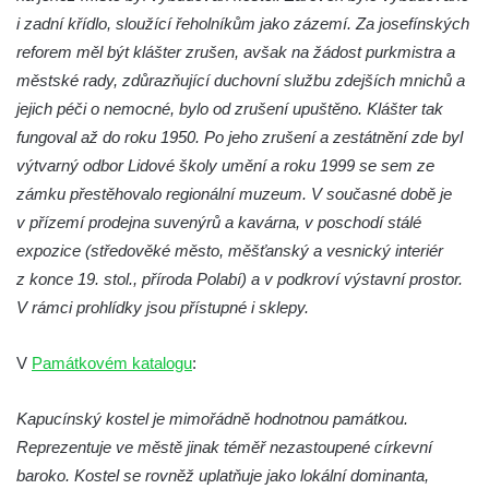
Jidášovo
i zadní křídlo, sloužící řeholníkům jako zázemí. Za josefínských
reforem měl být klášter zrušen, avšak na žádost purkmistra a
Křížová cesta Římov – VI. kaple – Olivetská
městské rady, zdůrazňující duchovní službu zdejších mnichů a
hora (Getsemanská zahrada)
jejich péči o nemocné, bylo od zrušení upuštěno. Klášter tak
Křížová cesta Římov – V. kaple – Smutná
fungoval až do roku 1950. Po jeho zrušení a zestátnění zde byl
duše
výtvarný odbor Lidové školy umění a roku 1999 se sem ze
Křížová cesta Římov – IV. kaple – Pustá ves
zámku přestěhovalo regionální muzeum. V současné době je
Křížová cesta Římov – III. kaple – Stádní
v přízemí prodejna suvenýrů a kavárna, v poschodí stálé
brána
expozice (středověké město, měšťanský a vesnický interiér
Křížová cesta Římov – II. kaple – Poslední
z konce 19. stol., příroda Polabí) a v podkroví výstavní prostor.
večeře Páně
V rámci prohlídky jsou přístupné i sklepy.
Křížová cesta Římov – I. kaple – Loučení
V
Památkovém katalogu
:
Ježíše s Pannou Marií
Márnice na hřbitově v Římově
Kapucínský kostel je mimořádně hodnotnou památkou.
Kaple v Horním Třeboníně
Reprezentuje ve městě jinak téměř nezastoupené církevní
Kaple Panny Marie v Horním Třeboníně
baroko. Kostel se rovněž uplatňuje jako lokální dominanta,