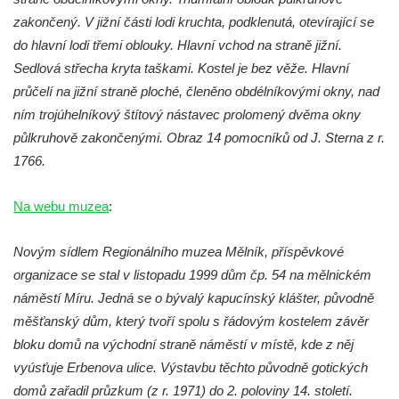
Márnice na hřbitově v Kozlech
zakončený. V jižní části lodi kruchta, podklenutá, otevírající se
Vesnický kostel v Reinhardtsdorfu
do hlavní lodi třemi oblouky. Hlavní vchod na straně jižní.
Kaple v Oparnu
Sedlová střecha kryta taškami. Kostel je bez věže. Hlavní
Protestantský (evangelicko-luterský) kostel
průčelí na jižní straně ploché, členěno obdélníkovými okny, nad
Crostau
ním trojúhelníkový štítový nástavec prolomený dvěma okny
půlkruhově zakončenými. Obraz 14 pomocníků od J. Sterna z r.
Kaple Nanebevstoupení Panny Marie ve
1766.
Svitavě
Výklenková kaple Piety ve Svojkově
Na webu muzea
:
Kostel Nejsvětější Trojice ve Velenicích
Kostel svatého Vavřince v Okounově
Novým sídlem Regionálního muzea Mělník, příspěvkové
organizace se stal v listopadu 1999 dům čp. 54 na mělnickém
Kostel svatých Petra a Pavla v Semilech
náměstí Míru. Jedná se o bývalý kapucínský klášter, původně
Kostel Nanebevzetí Panny Marie (St. Mariä
měšťanský dům, který tvoří spolu s řádovým kostelem závěr
Himmelfahrt) v Schirgiswalde
bloku domů na východní straně náměstí v místě, kde z něj
Kostel svaté Máří Magdaleny u hradu
vyúsťuje Erbenova ulice. Výstavbu těchto původně gotických
Krasíkov
domů zařadil průzkum (z r. 1971) do 2. poloviny 14. století.