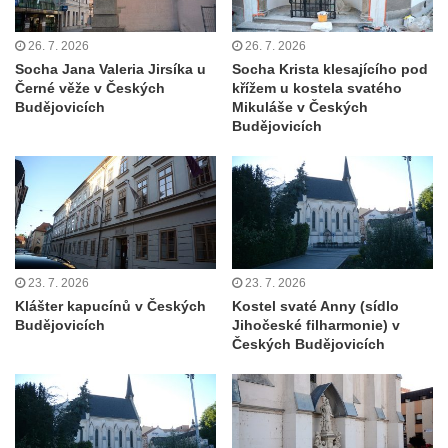
Tanvaldu
Kostel svatého Františka z Assisi v Tanvaldu
26. 7. 2026
26. 7. 2026
Socha Jana Valeria Jirsíka u
Socha Krista klesajícího pod
Riedlova hrobka v Desné
Černé věže v Českých
křížem u kostela svatého
Kaple svaté Alžběty Durynské v Dolních
Budějovicích
Mikuláše v Českých
Budějovicích
Křečanech
Márnice nového hřbitova ve Starých
Křečanech
Bývalá márnice u hřbitova v Dubé
Kostel Nalezení svatého Kříže v Dubé
Kostel Nanebevzetí Panny Marie v
23. 7. 2026
23. 7. 2026
Úněticích
Klášter kapucínů v Českých
Kostel svaté Anny (sídlo
Budějovicích
Jihočeské filharmonie) v
Kostel svatého Klementa v Levém Hradci
Českých Budějovicích
Kostel Wang (Karpacz – Bierutowice,
Polsko)
Skalní kaple Nejsvětější Trojice u Česká
Kamenice