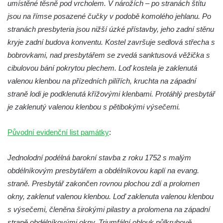
umístěné těsně pod vrcholem. V nárožích – po stranách štítu
jsou na římse posazené čučky v podobě komolého jehlanu. Po
Kostel svatého Havla na hřbitově v
stranách presbyteria jsou nižší úzké přístavby, jeho zadní stěnu
Hrobčicích
kryje zadní budova konventu. Kostel završuje sedlová střecha s
Kaple svatého Vavřince v Mirošovicích
bobrovkami, nad presbytářem se zvedá sanktusová věžička s
Márnice na hřbitově v Račicích
cibulovou bání pokrytou plechem. Loď kostela je zaklenutá
Márnice na hřbitově v Dobříni
valenou klenbou na přízedních pilířích, kruchta na západní
Kaple v Bezděkově
straně lodi je podklenutá křížovými klenbami. Protáhlý presbytář
Kaple Nejsvětější Trojice v centru Liběšic
je zaklenutý valenou klenbou s pětibokými výsečemi.
Výklenková kaple na rozcestí na jižním
Původní evidenční list památky
:
okraji Liběšic
Kostel svaté Kateřiny v Chouči
Jednolodní podélná barokní stavba z roku 1752 s malým
Kaple svatého Blažeje východně od Lužice
obdélníkovým presbytářem a obdélníkovou kaplí na evang.
Kostel svatého Augustina v Lužici
straně. Presbytář zakončen rovnou plochou zdí a prolomen
okny, zaklenut valenou klenbou. Loď zaklenuta valenou klenbou
Márnice na hřbitově v Lužici
s výsečemi, členěna širokými pilastry a prolomena na západní
Kostel svatého Martina v Kozlech
straně obdélníkovými okny. Triumfální oblouk půlkruhově