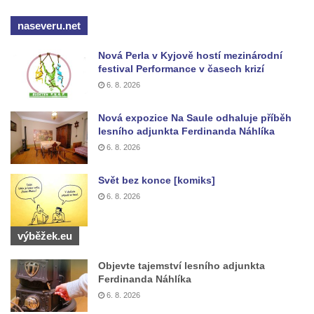
Kaple Getsemanské zahrady na křížové
cestě na Křížovém vrchu ve Frýdlantu
naseveru.net
Kaple Božího hrobu na Křížové cestě na
Nová Perla v Kyjově hostí mezinárodní
Křížovém vrchu ve Frýdlantu
festival Performance v časech krizí
Poustevna na Křížové cestě na Křížovém
6. 8. 2026
vrchu ve Frýdlantu
Nová expozice Na Saule odhaluje příběh
Kostel svatého Jakuba Většího v Sokolově
lesního adjunkta Ferdinanda Náhlíka
Kostel Nanebevzetí Panny Marie ve
6. 8. 2026
Slunečné
Svět bez konce [komiks]
Kostel Jména Panny Marie v Sepekově
6. 8. 2026
Kostel svatých Petra a Pavla v Růžové
Kaple Stětí svatého Jana Křtitele v
výběžek.eu
Rumburku
Objevte tajemství lesního adjunkta
Bývalá synagoga v Milevsku
Ferdinanda Náhlíka
Kostel svaté Kateřiny Alexandrijské v
6. 8. 2026
Krásně