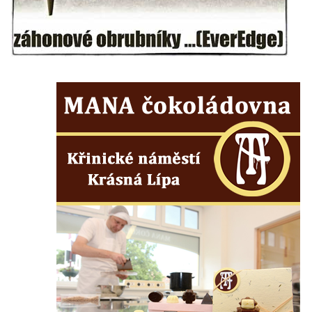
Kostel Panny Marie Pomocné s Ivanitskou
poustevnou v Teplicích nad Metují
Hřbitovní kaple/márnice na hřbitově v
Teplicích nad Metují
Kostel svatého Vavřince v Teplicích nad
Metují
Hrobová kaple Johanna Nitsche na
hřbitově na Vlčí Hoře
Kaple Panny Marie Karmelské na Vlčí Hoře
Kostel svatého Bartoloměje v Teplicích
Kostel svatého Jana Křtitele na Zámeckém
náměstí v Teplicích
Chrám Povýšení svatého Kříže na
Zámeckém náměstí v Teplicích
Výklenková kaple u vodojemu v severní
části Kozel