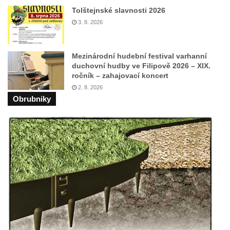
Tolštejnské slavnosti 2026
Kostel Božího Těla v Kraslicích
3. 8. 2026
Kostel svaté Maří Magdalény v Karlových
Varech
Mezinárodní hudební festival varhanní
Kaple Panny Marie pod hradem Přimda
duchovní hudby ve Filipově 2026 – XIX.
Kaple Panny Marie v Kunčicích nad Labem
ročník – zahajovací koncert
Hrobová kaple na hřbitově v Rychnově u
2. 8. 2026
Obrubniky
Jablonce nad Nisou
Márnice/hřbitovní kaple na hřbitově v
Rychnově u Jablonce nad Nisou
Výklenková kaple u rozcestí u domu čp. 42
v Krásné u Pěnčína
Márnice na hřbitově v Krásné u Pěnčína
Výklenková kaple naproti domu čp. 34 v
Krásné u Pěnčína
Kostel svatého Josefa v Krásné u Pěnčína