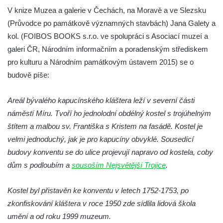
Kaple na křižovatce ulic Budějovická a
V knize Muzea a galerie v Čechách, na Moravě a ve Slezsku
Dělnická v Kamenném Újezdě
(Průvodce po památkově významných stavbách) Jana Galety a
Bývalý kostel svatých Filipa a Jakuba na
kol. (FOIBOS BOOKS s.r.o. ve spolupráci s Asociací muzeí a
náměstí J. V. Kamarýta ve Velešíně
galeri ČR, Národním informačním a poradenským střediskem
pro kulturu a Národním památkovým ústavem 2015) se o
Kaple na hřbitově ve Velešíně
budově píše:
Márnice na hřbitově ve Velešíně
Kostel svatého Václava ve Velešíně
Areál bývalého kapucínského kláštera leží v severní části
Poutní areál Římov
náměstí Míru. Tvoří ho jednolodní obdélný kostel s trojúhelným
Kostel svatého Ducha v poutním areálu
štítem a malbou sv. Františka s Kristem na fasádě. Kostel je
Římov
velmi jednoduchý, jak je pro kapucíny obvyklé. Sousedící
budovy konventu se do ulice projevují napravo od kostela, coby
Křížová cesta Římov – XXV. kaple – Boží
dům s podloubím a
sousoším Nejsvětější Trojice
.
hrob
Křížová cesta Římov – XXIV. kaple – Pieta
Kostel byl přistavěn ke konventu v letech 1752-1753, po
Křížová cesta Římov – XXIII. kaple –
zkonfiskování kláštera v roce 1950 zde sídlila lidová škola
Kalvárie
umění a od roku 1999 muzeum.