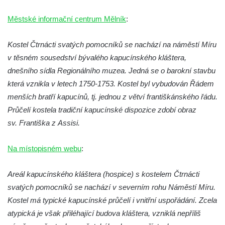
Křížová cesta Římov – XXII. kaple – Šimon
Cyrénský pomáhá Ježíši nést kříž
Městské informační centrum Mělník
:
Křížová cesta Římov – XXI. kaple –
Kostel Čtrnácti svatých pomocníků se nachází na náměstí Míru
Popravní brána
v těsném sousedství bývalého kapucínského kláštera,
Křížová cesta Římov – XX. kaple – Svatá
dnešního sídla Regionálního muzea. Jedná se o barokní stavbu
Veronika potkává Ježíše a utírá mu do své
která vznikla v letech 1750-1753. Kostel byl vybudován Řádem
roušky pot z tváře
menších bratří kapucínů, tj. jednou z větví františkánského řádu.
Křížová cesta Římov – XIX. kaple – Kristus
Průčelí kostela tradiční kapucínské dispozice zdobí obraz
kříž nesoucí potkává Pannu Marii
sv. Františka z Assisi.
Křížová cesta Římov – XVIII. kaple – Na
Ježíše vložen kříž
Na místopisném webu
:
Křížová cesta Římov – XVII. kaple – Velký
Pilát
Areál kapucínského kláštera (hospice) s kostelem Čtrnácti
svatých pomocníků se nachází v severním rohu Náměstí Míru.
Křížová cesta Římov – XVI. kaple – U
Kostel má typické kapucínské průčelí i vnitřní uspořádání. Zcela
Herodesa
atypická je však přiléhající budova kláštera, vzniklá nepříliš
Křížová cesta Římov – XV. kaple – Malý