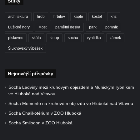
Štítky
Kaple Panny Marie Růžencové na návsi v
Konětopech
architektura
hrob
hřbitov
kaple
kostel
kříž
Výklenková kaple u silnice jižně od Hřivic
Lužické hory
Most
pamětní deska
park
pomník
Kostel svatého Jakuba ve Hřivicích
Kaple svatého Vavřince na návsi v
pískovec
skála
sloup
socha
vyhlídka
zámek
Touchovicích
Šluknovský výběžek
Kaple u polní cesty východně od zámku v
Jimlíně
Nejnovější příspěvky
Kaple svatého Rocha na zvířecím hřbitově v
Jimlíně
Socha Ledviny mezi kruhovým objezdem a Munickým rybníkem
Kaple v zahradě domu čp. 55 v Jimlíně
ve Hluboké nad Vltavou
Kaple svatého Josefa v Jimlíně
Socha Memento na kruhovém objezdu ve Hluboké nad Vltavou
Márnice na hřbitově v Opočně u Loun
Socha Chalikotérium v ZOO Hluboká
Kostel Nanebevzetí Panny Marie v Opočně
Socha Smilodon v ZOO Hluboká
Kostel svaté Barbory v Otvicích
Kostel svatého archanděla Michaela ve