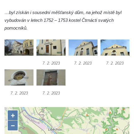
Kaple Olivetské hory pod věží kostela
svatého Michaela Archanděla v Bochově
…byl získán i sousední měšťanský dům, na jehož místě byl
Mildeova kaple pod Ortelem
vybudován v letech 1752 – 1753 kostel Čtrnácti svatých
pomocníků.
Kostel Zvěstování Panny Marie v Duchcově
Výklenková kaple v Teplické ulici u stadionu
v Duchcově
Evangelický kostel v Duchcově
Kostel svatých Petra a Pavla v Jeníkově
7. 2. 2023
7. 2. 2023
7. 2. 2023
Kaple svaté Anny v Jeníkově
Kaple Panny Marie v Lahošti
Kaple svatého Jana Nepomuckého v
7. 2. 2023
7. 2. 2023
Lahošti
Kostel svatého Mikuláše v Mikulášovicích
Kaple Tří otců v Mikulášovicích
Kaple Matky Boží v Mikulášovicích