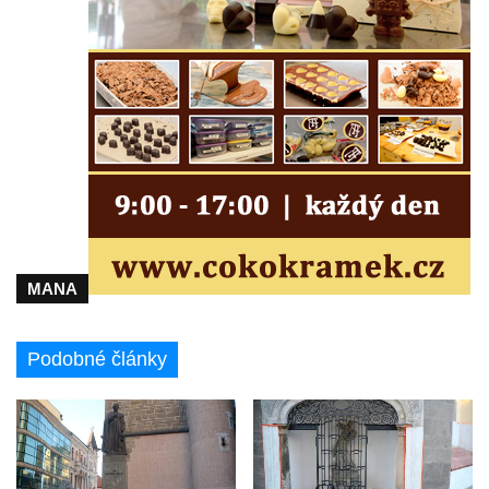
Kaple u kostela svatého Jakuba Většího
(Staršího) u Lahovic
Kostel svatého Jakuba Většího (Staršího) u
Lahovic
Kostel svatých Petra a Pavla v Želkovicích
Kaple Panny Marie Bolestné v Benešově
nad Ploučnicí
Kostel Narození Panny Marie v Benešově
nad Ploučnicí
MANA
Hrobová kaple Mattauschů na hřbitově v
Benešově nad Ploučnicí
Podobné články
Kostel svaté Anny v Tisé
Hrobka rodiny Rohn na hřbitově v
Šumburku nad Desnou – Tanvaldu
Hřbitovní kaple v Šumburku nad Desnou –