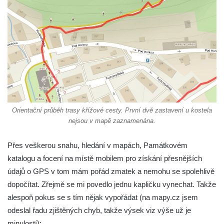
1912
Křížová cesta Hodkovice nad Mohelkou
Křížová cesta Fukov (Fugau), 1881
Křížová cesta Janov nad Nisou
Křížová cesta Bedřichov
Křížová cesta na Kotelském vrchu
Křížová cesta Velký Šenov
Orientační průběh trasy křížové cesty. První dvě zastavení u kostela
Křížová cesta Petra Urbana – Smržovka
nejsou v mapě zaznamenána.
Křížová cesta u kláštera St. Marienthal
Přes veškerou snahu, hledání v mapách, Památkovém
Křížová cesta Sedmi bolestí Panny Marie v
katalogu a focení na místě mobilem pro získání přesnějších
Klášterci nad Ohří
údajů o GPS v tom mám pořád zmatek a nemohu se spolehlivě
Křížová cesta Most
dopočítat. Zřejmě se mi povedlo jednu kapličku vynechat. Takže
Památník Brána svobody před kostelem
alespoň pokus se s tím nějak vypořádat (na mapy.cz jsem
svatého Jáchyma v Jáchymově
odeslal řadu zjištěných chyb, takže výsek viz výše už je
Obraz Svaté rodiny u Olivetské kaple
minulostí):