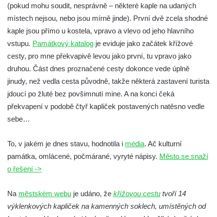
Křížová cesta – Stezka smíření na
(pokud mohu soudit, nesprávně – některé kaple na udaných
Grabštejně
místech nejsou, nebo jsou mírně jinde). První dvě zcela shodné
kaple jsou přímo u kostela, vpravo a vlevo od jeho hlavního
Křížová cesta u kostela svaté Máří
vstupu.
Památkový katalog
je eviduje jako začátek křížové
Magdaleny v Mařenicích
cesty, pro mne překvapivě levou jako první, tu vpravo jako
Křížová cesta Starý Hrozňatov
druhou. Část dnes proznačené cesty dokonce vede úplně
Křížová cesta v kapli Panny Marie Fatimské
jinudy, než vedla cesta původně, takže některá zastavení turista
ve Mšeném-lázně
jdoucí po žluté bez povšimnutí mine. A na konci čeká
Křížová cesta v kostele svatého Vavřince v
překvapení v podobě čtyř kapliček postavených natěsno vedle
Království u Šluknova
sebe…
Křížová cesta na fasádě kostela
Nanebevzetí Panny Marie v Schirgiswalde
To, v jakém je dnes stavu, hodnotila i
média
. Ač kulturní
památka, omlácené, počmárané, vyryté nápisy.
Město se snaží
Křížová cesta v kapli svatého Jana
o řešení ->
Nepomuckého na návsi v Leské
Křížová cesta Chlumec
Na
městském webu
je udáno, že
křížovou cestu
tvoří 14
Křížová cesta u kostela Narození Panny
výklenkových kapliček na kamenných soklech, umístěných od
Marie v Dubnici