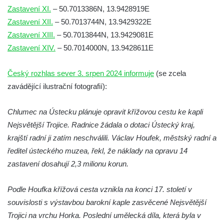
Zastavení XI.
– 50.7013386N, 13.9428919E
Kaple na Křížové Hoře a křížová cesta v
Zastavení XII.
– 50.7013744N, 13.9429322E
Českém Krumlově
Zastavení XIII.
– 50.7013844N, 13.9429081E
Křížová cesta ve Cvikově (Na Kalvárii)
Zastavení XIV.
– 50.7014000N, 13.9428611E
Křížová cesta v Kadani
Křížová cesta Království (Königswalde)
Český rozhlas sever 3. srpen 2024 informuje
(se zcela
1859
zavádějící ilustrační fotografií):
Křížová cesta Staré Křečany (Altehrenberg)
1825-1833
Chlumec na Ústecku plánuje opravit křížovou cestu ke kapli
Nejsvětější Trojice. Radnice žádala o dotaci Ústecký kraj,
Křížová cesta Šluknov (Schluckenau),
krajští radní ji zatím neschválili. Václav Houfek, městský radní a
1738-1756
ředitel ústeckého muzea, řekl, že náklady na opravu 14
Křížová cesta Krásná Lípa (Schönlinde),
zastavení dosahují 2,3 milionu korun.
1857-1859
Křížová cesta Brtníky (Zeidler), 1801-1804
Podle Houfka křížová cesta vznikla na konci 17. století v
Křížová cesta Rumburk (Rumburg), 1899-
souvislosti s výstavbou barokní kaple zasvěcené Nejsvětější
1900
Trojici na vrchu Horka. Poslední umělecká díla, která byla v