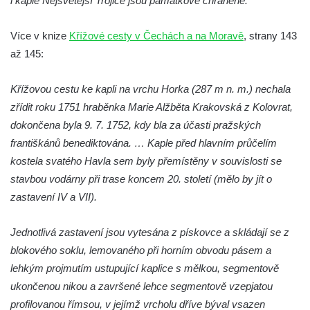
i kaple Nejsvětější Trojice jsou památkově chráněné.
Více v knize
Křížové cesty v Čechách a na Moravě
, strany 143
až 145:
Křížovou cestu ke kapli na vrchu Horka (287 m n. m.) nechala
zřídit roku 1751 hraběnka Marie Alžběta Krakovská z Kolovrat,
dokončena byla 9. 7. 1752, kdy bla za účasti pražských
františkánů benediktována. … Kaple před hlavním průčelím
kostela svatého Havla sem byly přemístěny v souvislosti se
stavbou vodárny při trase koncem 20. století (mělo by jít o
zastavení IV a VII).
Jednotlivá zastavení jsou vytesána z pískovce a skládají se z
blokového soklu, lemovaného při horním obvodu pásem a
lehkým projmutím ustupující kaplice s mělkou, segmentově
ukončenou nikou a završené lehce segmentově vzepjatou
profilovanou římsou, v jejímž vrcholu dříve býval vsazen