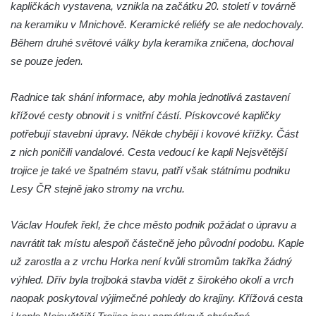
Křížová cesta Vilémov (Wölmsdorf), 1765-
kapličkách vystavena, vznikla na začátku 20. století v továrně
1766
na keramiku v Mnichově. Keramické reliéfy se ale nedochovaly.
Během druhé světové války byla keramika zničena, dochoval
Křížová cesta Jiříkov (Georgswalde), 1817-
se pouze jeden.
1826
Křížová cesta Jiřetín pod Jedlovou (St.
Radnice tak shání informace, aby mohla jednotlivá zastavení
Georgental), 1759-1764
křížové cesty obnovit i s vnitřní částí. Pískovcové kapličky
Křížová cesta Jáchym (Joachimsberg) u
potřebují stavební úpravy. Někde chybějí i kovové křížky. Část
Lobendavy (1914)
z nich poničili vandalové. Cesta vedoucí ke kapli Nejsvětější
Křížová cesta Annaberg (Anenský vrch) u
trojice je také ve špatném stavu, patří však státnímu podniku
Lobendavy (1829-1834)
Lesy ČR stejně jako stromy na vrchu.
Křížová cesta Nejdek
Václav Houfek řekl, že chce město podnik požádat o úpravu a
navrátit tak místu alespoň částečně jeho původní podobu. Kaple
už zarostla a z vrchu Horka není kvůli stromům takřka žádný
výhled. Dřív byla trojboká stavba vidět z širokého okolí a vrch
naopak poskytoval výjimečné pohledy do krajiny. Křížová cesta