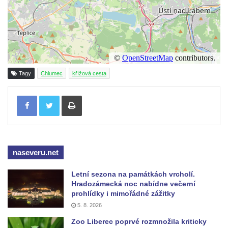
Tagy
Chlumec
křížová cesta
Tisknout
naseveru.net
Letní sezona na památkách vrcholí.
Hradozámecká noc nabídne večerní
prohlídky i mimořádné zážitky
5. 8. 2026
Zoo Liberec poprvé rozmnožila kriticky