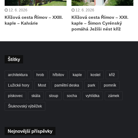
12. 6. 2026
12. 6. 2026
Křížová cesta Římov – XXIII.
Křížová cesta Římov – XXII.
kaple – Kalvárie
kaple – Šimon Cyrénský
pomáhá Ježíši nést kříž
Štítky
architektura
hrob
hřbitov
kaple
kostel
kříž
Lužické hory
Most
pamětní deska
park
pomník
pískovec
skála
sloup
socha
vyhlídka
zámek
Šluknovský výběžek
Nejnovější příspěvky