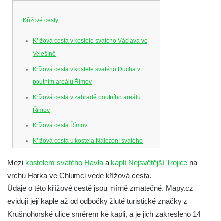
Křížové cesty
Křížová cesta v kostele svatého Václava ve
Velešíně
Křížová cesta v kostele svatého Ducha v
poutním areálu Římov
Křížová cesta v zahradě poutního areálu
Římov
Křížová cesta Římov
Křížová cesta u kostela Nalezení svatého
Kříže ve Frýdlantu
Mezi
kostelem svatého Havla
a
kaplí Nejsvětější Trojice
na
Křížová cesta na Křížovém vrchu ve
vrchu Horka ve Chlumci vede křížová cesta.
Frýdlantu
Údaje o této křížové cestě jsou mírně zmatečné. Mapy.cz
Křížová cesta u kostela Nanebevzetí Panny
evidují její kaple až od odbočky žluté turistické značky z
Marie v Horním Jiřetíně
Krušnohorské ulice směrem ke kapli, a je jich zakresleno 14