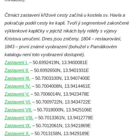
křížové cesty v Kamenickém Šenově
Čtrnáct zastavení křížové cesty začíná u kostela sv. Havla a
Kříž u Olivetské kaple křížové cesty v
pokračuje podél cesty ke kapli. Tvoří ji segmentově zakončené
Kamenickém Šenově
výklenkové kapličky v jejichž nikách byly reliéfy s výjevy
Olivetská kaple u Křížové cesty v
Kristova umučení. Dnes jsou zničeny. 1804 – restaurování,
Kamenickém Šenově
1843 – první známé vyobrazení (bohužel v Památkovém
Skalní kaple Božího hrobu Křížové cesty v
katalogu není toto vyobrazení dostupné).
Kamenickém Šenově
Zastavení I.
– 50.6992419N, 13.9400081E
Křížová cesta ke svobodě – Jáchymov
Zastavení II.
– 50.6992650N, 13.9401931E
Křížová cesta Liběchov
Zastavení III.
– 50.7003100N, 13.9407400E
Zastavení IV.
– 50.7004008N, 13.9414461E
Křížová cesta Sedmibolestné Panny Marie
Zastavení V.
– 50.7006014N, 13.9423478E
v Jestřebí
Zastavení VI.
– 50.7009722N, 13.9434722E
Křížová cesta Kamenický Šenov
Zastavení VII.
– 50.7018000N, 13.9425106E
Bratrský oltář u České Kamenice
Zastavení VIII.
– 50.7013361N, 13.9412778E
Křížová cesta Horní Maxov (Slovanka)
Zastavení IX.
– 50.7012061N, 13.9421869E
Poutní místo Ostré (křížová cesta)
Zastavení X.
– 50.7013158N, 13.9429189E