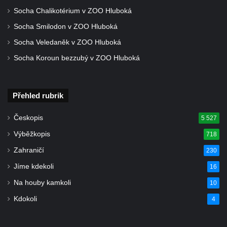
Socha Chalikotérium v ZOO Hluboká
Socha Smilodon v ZOO Hluboká
Socha Veledaněk v ZOO Hluboká
Socha Koroun bezzubý v ZOO Hluboká
Přehled rubrik
Českopis
5 527
Výběžkopis
718
Zahraničí
230
Jíme kdekoli
16
Na houby kamkoli
10
Kdokoli
4