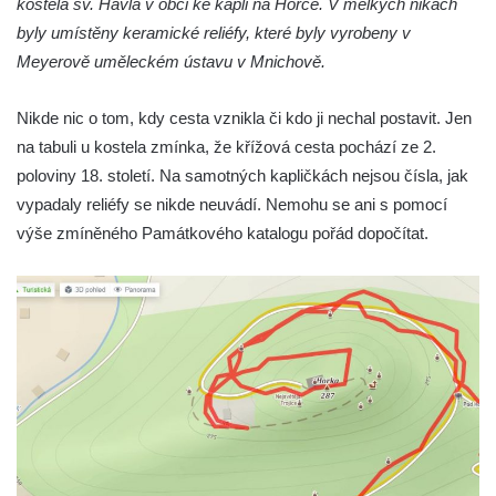
kostela sv. Havla v obci ke kapli na Horce. V mělkých nikách
Křížová cesta u Janovických pousteven
byly umístěny keramické reliéfy, které byly vyrobeny v
(Janovice v Podještědí)
Meyerově uměleckém ústavu v Mnichově.
Křížová cesta Hrádek nad Nisou
Nikde nic o tom, kdy cesta vznikla či kdo ji nechal postavit. Jen
Křížová cesta Svojkov (u Modlivého dolu)
na tabuli u kostela zmínka, že křížová cesta pochází ze 2.
Křížová cesta Bezděz
poloviny 18. století. Na samotných kapličkách nejsou čísla, jak
Křížová cesta Potštejn
vypadaly reliéfy se nikde neuvádí. Nemohu se ani s pomocí
Křížová cesta Ruprechtice (Liberec)
výše zmíněného Památkového katalogu pořád dopočítat.
Křížová cesta u kostela Nalezení svatého
Kříže v Liberci
Křížová cesta Bořkov
Křížová cesta Klokočka
Křížová cesta na Tábor (u Lomnice nad
Popelkou)
Křížová cesta Markvartice
Křížová cesta Varnsdorf (Warnsdorf), 1911-