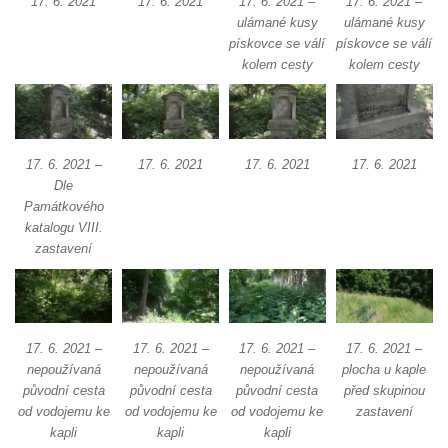
17. 6. 2021
17. 6. 2021
17. 6. 2021 –
17. 6. 2021 –
ulámané kusy
ulámané kusy
pískovce se válí
pískovce se válí
kolem cesty
kolem cesty
17. 6. 2021 –
17. 6. 2021
17. 6. 2021
17. 6. 2021
Dle
Památkového
katalogu VIII.
zastavení
17. 6. 2021 –
17. 6. 2021 –
17. 6. 2021 –
17. 6. 2021 –
nepoužívaná
nepoužívaná
nepoužívaná
plocha u kaple
původní cesta
původní cesta
původní cesta
před skupinou
od vodojemu ke
od vodojemu ke
od vodojemu ke
zastavení
kapli
kapli
kapli