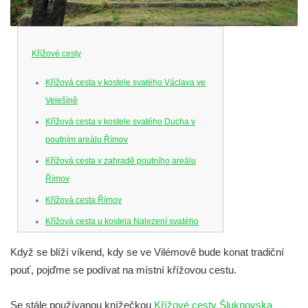
Křížové cesty
Křížová cesta v kostele svatého Václava ve
Velešíně
Křížová cesta v kostele svatého Ducha v
poutním areálu Římov
Křížová cesta v zahradě poutního areálu
Římov
Křížová cesta Římov
Křížová cesta u kostela Nalezení svatého
Kříže ve Frýdlantu
Když se blíží víkend, kdy se ve Vilémově bude konat tradiční
Křížová cesta na Křížovém vrchu ve
pouť, pojďme se podívat na místní křížovou cestu.
Frýdlantu
Křížová cesta u kostela Nanebevzetí Panny
Se stále používanou knížečkou
Křížové cesty Šluknovska