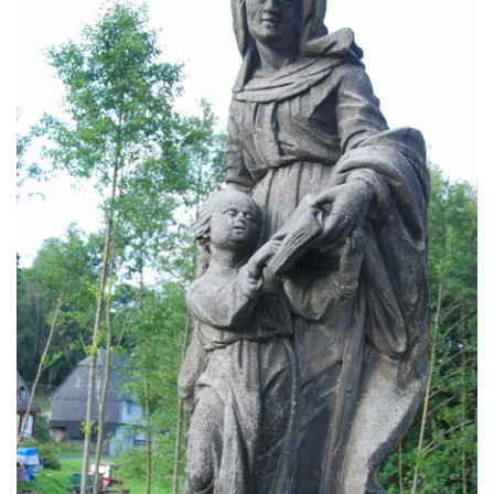
Poutní místo Ostré (křížová cesta)
Kaple na Křížové Hoře a křížová cesta v
Českém Krumlově
Křížová cesta ve Cvikově (Na Kalvárii)
Křížová cesta v Kadani
Křížová cesta Království (Königswalde)
1859
Křížová cesta Staré Křečany (Altehrenberg)
1825-1833
Křížová cesta Šluknov (Schluckenau),
1738-1756
Křížová cesta Krásná Lípa (Schönlinde),
1857-1859
Křížová cesta Brtníky (Zeidler), 1801-1804
Křížová cesta Rumburk (Rumburg), 1899-