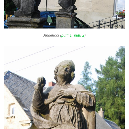
Andělíčci (
putti 1
,
putti 2
)