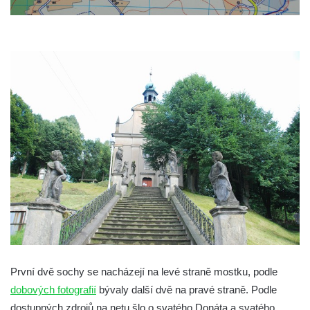
Křížová cesta u kostela Narození Panny
Marie v Dubnici
Křížová cesta u Janovických pousteven
(Janovice v Podještědí)
Křížová cesta Hrádek nad Nisou
Křížová cesta Svojkov (u Modlivého dolu)
Křížová cesta Bezděz
Křížová cesta Potštejn
Křížová cesta Ruprechtice (Liberec)
Křížová cesta u kostela Nalezení svatého
Kříže v Liberci
Křížová cesta Bořkov
Křížová cesta Klokočka
Křížová cesta na Tábor (u Lomnice nad
První dvě sochy se nacházejí na levé straně mostku, podle
Popelkou)
dobových fotografií
bývaly další dvě na pravé straně. Podle
dostupných zdrojů na netu šlo o svatého Donáta a svatého
Křížová cesta Markvartice