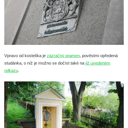
Vpravo od kostelíka je
zázračný pramen
, pověstmi opředená
studánka, o níž je možno se dočíst také na
již uvedeném
odkazu
.