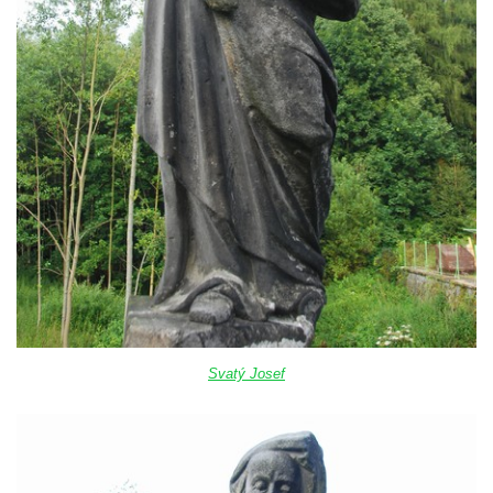
svatého Jáchyma v Jáchymově
Obraz Svaté rodiny u Olivetské kaple
křížové cesty v Kamenickém Šenově
Kříž u Olivetské kaple křížové cesty v
Kamenickém Šenově
Olivetská kaple u Křížové cesty v
Kamenickém Šenově
Skalní kaple Božího hrobu Křížové cesty v
Kamenickém Šenově
Křížová cesta ke svobodě – Jáchymov
Křížová cesta Liběchov
Křížová cesta Sedmibolestné Panny Marie
Svatý Josef
v Jestřebí
Křížová cesta Kamenický Šenov
Bratrský oltář u České Kamenice
Křížová cesta Horní Maxov (Slovanka)