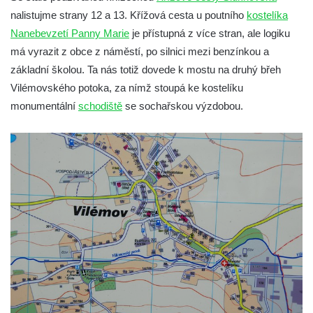
Marie v Horním Jiřetíně
nalistujme strany 12 a 13. Křížová cesta u poutního
kostelíka
Křížová cesta – Stezka smíření na
Nanebevzetí Panny Marie
je přístupná z více stran, ale logiku
Grabštejně
má vyrazit z obce z náměstí, po silnici mezi benzínkou a
základní školou. Ta nás totiž dovede k mostu na druhý břeh
Křížová cesta u kostela svaté Máří
Vilémovského potoka, za nímž stoupá ke kostelíku
Magdaleny v Mařenicích
monumentální
schodiště
se sochařskou výzdobou.
Křížová cesta Starý Hrozňatov
Křížová cesta v kapli Panny Marie Fatimské
ve Mšeném-lázně
Křížová cesta v kostele svatého Vavřince v
Království u Šluknova
Křížová cesta na fasádě kostela
Nanebevzetí Panny Marie v Schirgiswalde
Křížová cesta v kapli svatého Jana
Nepomuckého na návsi v Leské
Křížová cesta Chlumec