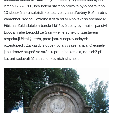
letech 1765-1766, kdy kolem starého hřbitova bylo postaveno
13 sloupků a za sakristií kostela ve svahu dřevěný Boží hrob s
kamennou sochou ležícího Krista od šluknovského sochaře M.
Fibicha. Zakladatelem barokní křížové cesty byl majitel panství
Lipová hrabě Leopold ze Salm-Reifferscheidtu. Zastavení
respektují členitý terén, proto jsou v nepravidelných
rozestupech. Za každý sloupek byla vysazena lípa. Ojedinělé
jsou drnové stupně ve stráni u poutního kostela, na nichž při
kázání sedávali účastníci církevních slavností.