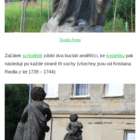
1900
Křížová cesta Vilémov (Wölmsdorf), 1765-
1766
Křížová cesta Jiříkov (Georgswalde), 1817-
1826
Svatá Anna
Křížová cesta Jiřetín pod Jedlovou (St.
Začátek
schodiště
zdobí dva buclatí andělíčci, ke
kostelíku
pak
Georgental), 1759-1764
následují po každé straně tři sochy (všechny jsou od Kristiana
Křížová cesta Jáchym (Joachimsberg) u
Riedla z let 1739 – 1744):
Lobendavy (1914)
Křížová cesta Annaberg (Anenský vrch) u
Lobendavy (1829-1834)
Křížová cesta Nejdek