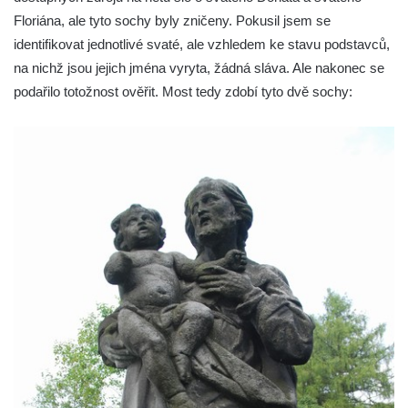
Floriána, ale tyto sochy byly zničeny. Pokusil jsem se
Křížová cesta Varnsdorf (Warnsdorf), 1911-
identifikovat jednotlivé svaté, ale vzhledem ke stavu podstavců,
1912
na nichž jsou jejich jména vyryta, žádná sláva. Ale nakonec se
Křížová cesta Hodkovice nad Mohelkou
podařilo totožnost ověřit. Most tedy zdobí tyto dvě sochy:
Křížová cesta Fukov (Fugau), 1881
Křížová cesta Janov nad Nisou
Křížová cesta Bedřichov
Křížová cesta na Kotelském vrchu
Křížová cesta Velký Šenov
Křížová cesta Petra Urbana – Smržovka
Křížová cesta u kláštera St. Marienthal
Křížová cesta Sedmi bolestí Panny Marie v
Klášterci nad Ohří
Křížová cesta Most
Památník Brána svobody před kostelem