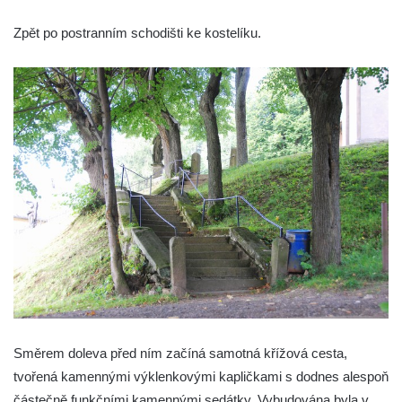
Zpět po postranním schodišti ke kostelíku.
Směrem doleva před ním začíná samotná křížová cesta,
tvořená kamennými výklenkovými kapličkami s dodnes alespoň
částečně funkčními kamennými sedátky. Vybudována byla v