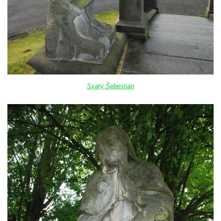
Svatý Šebestián